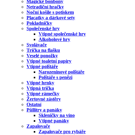
Magické bonbony
Netradiční hračky
Noční košile s potiskem
Placatky a dárkové sety
Pokladničky
Společenské hry
Vtipné společenské hry
Alkoholové hry
Svolávače
Trička na flašku
Veselé ponožky
Vtipné toaletní papíry
Vtipné polštáře
Narozeninové polštáře
Polštáře s penězi
Vtipné hrnky
Vtipná trička
Vtipné rámečky
Žertovné zástěry
Ostatní
Půllitry a panáky
Skleničky na víno
Vtipné panáky
Zapalovače
Zapalovače pro rybáře