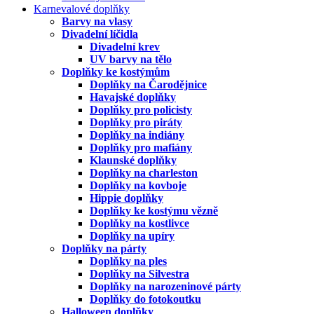
Karnevalové doplňky
Barvy na vlasy
Divadelní líčidla
Divadelní krev
UV barvy na tělo
Doplňky ke kostýmům
Doplňky na Čarodějnice
Havajské doplňky
Doplňky pro policisty
Doplňky pro piráty
Doplňky na indiány
Doplňky pro mafiány
Klaunské doplňky
Doplňky na charleston
Doplňky na kovboje
Hippie doplňky
Doplňky ke kostýmu vězně
Doplňky na kostlivce
Doplňky na upíry
Doplňky na párty
Doplňky na ples
Doplňky na Silvestra
Doplňky na narozeninové párty
Doplňky do fotokoutku
Halloween doplňky