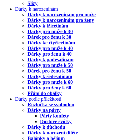
Slizy
Dárky k narozeninám
Dárky k narozeninám pro muže
Dárky k narozeninám pro ženy
Dárky k třicetinám
Dárky pro muže k 30
Dárek pro ženu k 30
Dárky ke čtyřicetinám
Dárky pro muže k 40
Dárky pro ženu k 40
Dárky k padesátinám
Dárky pro muže k 50
Dárek pro ženu k 50
Dárky k šedesátinám
Dárky pro muže k 60
Dárky pro ženy k 60
Přání do obálky
Dárky podle příležitosti
Rozlučka se svobodou
Dárky na párty
Párty konfety
Dortové svíčky
Dárky k důchodu
Dárky k narození dítěte
Balónky a hélium