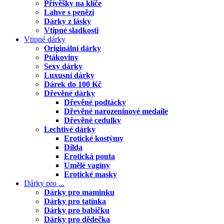
Přívěšky na klíče
Lahve s penězi
Dárky z lásky
Vtipné sladkosti
Vtipné dárky
Originální dárky
Ptákoviny
Sexy dárky
Luxusní dárky
Dárek do 100 Kč
Dřevěné dárky
Dřevěné podtácky
Dřevěné narozeninové medaile
Dřevěné cedulky
Lechtivé dárky
Erotické kostýmy
Dilda
Erotická pouta
Umělé vagíny
Erotické masky
Dárky pro ...
Dárky pro maminku
Dárky pro tatínka
Dárky pro babičku
Dárky pro dědečka