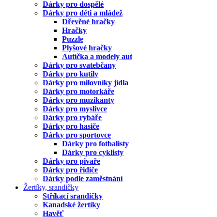
Dárky pro dospělé
Dárky pro děti a mládež
Dřevěné hračky
Hračky
Puzzle
Plyšové hračky
Autíčka a modely aut
Dárky pro svatebčany
Dárky pro kutily
Dárky pro milovníky jídla
Dárky pro motorkáře
Dárky pro muzikanty
Dárky pro myslivce
Dárky pro rybáře
Dárky pro hasiče
Dárky pro sportovce
Dárky pro fotbalisty
Dárky pro cyklisty
Dárky pro pivaře
Dárky pro řidiče
Dárky podle zaměstnání
Žertíky, srandičky
Stříkací srandičky
Kanadské žertíky
Havěť