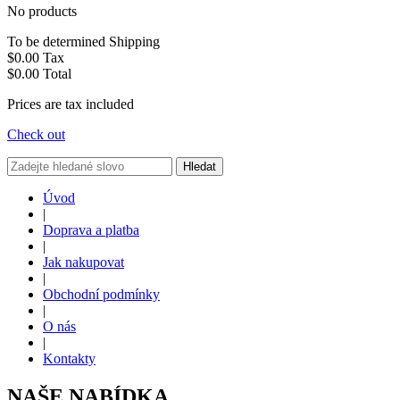
No products
To be determined
Shipping
$0.00
Tax
$0.00
Total
Prices are tax included
Check out
Hledat
Úvod
|
Doprava a platba
|
Jak nakupovat
|
Obchodní podmínky
|
O nás
|
Kontakty
NAŠE NABÍDKA