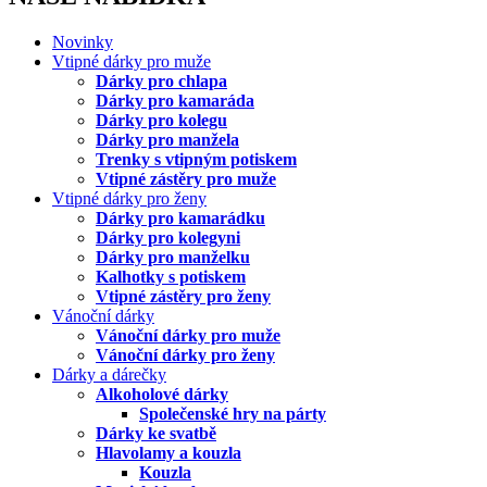
Novinky
Vtipné dárky pro muže
Dárky pro chlapa
Dárky pro kamaráda
Dárky pro kolegu
Dárky pro manžela
Trenky s vtipným potiskem
Vtipné zástěry pro muže
Vtipné dárky pro ženy
Dárky pro kamarádku
Dárky pro kolegyni
Dárky pro manželku
Kalhotky s potiskem
Vtipné zástěry pro ženy
Vánoční dárky
Vánoční dárky pro muže
Vánoční dárky pro ženy
Dárky a dárečky
Alkoholové dárky
Společenské hry na párty
Dárky ke svatbě
Hlavolamy a kouzla
Kouzla