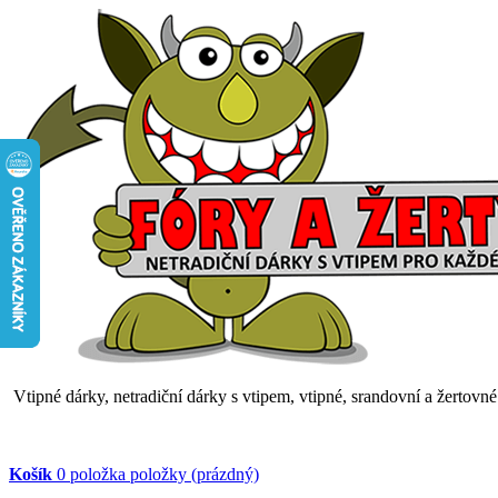
Vtipné dárky, netradiční dárky s vtipem, vtipné, srandovní a žertovn
Košík
0
položka
položky
(prázdný)