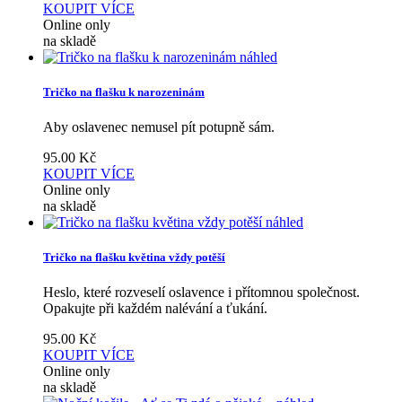
KOUPIT
VÍCE
Online only
na skladě
náhled
Tričko na flašku k narozeninám
Aby oslavenec nemusel pít potupně sám.
95.00
Kč
KOUPIT
VÍCE
Online only
na skladě
náhled
Tričko na flašku květina vždy potěší
Heslo, které rozveselí oslavence i přítomnou společnost.
Opakujte při každém nalévání a ťukání.
95.00
Kč
KOUPIT
VÍCE
Online only
na skladě