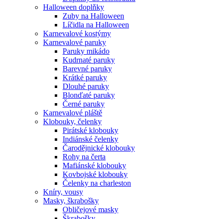
Halloween doplňky
Zuby na Halloween
Líčidla na Halloween
Karnevalové kostýmy
Karnevalové paruky
Paruky mikádo
Kudrnaté paruky
Barevné paruky
Krátké paruky
Dlouhé paruky
Blonďaté paruky
Černé paruky
Karnevalové pláště
Klobouky, čelenky
Pirátské klobouky
Indiánské čelenky
Čarodějnické klobouky
Rohy na čerta
Mafiánské klobouky
Kovbojské klobouky
Čelenky na charleston
Kníry, vousy
Masky, škrabošky
Obličejové masky
Škrabošky