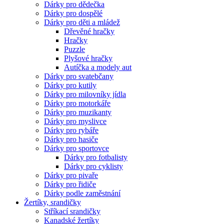
Dárky pro dědečka
Dárky pro dospělé
Dárky pro děti a mládež
Dřevěné hračky
Hračky
Puzzle
Plyšové hračky
Autíčka a modely aut
Dárky pro svatebčany
Dárky pro kutily
Dárky pro milovníky jídla
Dárky pro motorkáře
Dárky pro muzikanty
Dárky pro myslivce
Dárky pro rybáře
Dárky pro hasiče
Dárky pro sportovce
Dárky pro fotbalisty
Dárky pro cyklisty
Dárky pro pivaře
Dárky pro řidiče
Dárky podle zaměstnání
Žertíky, srandičky
Stříkací srandičky
Kanadské žertíky