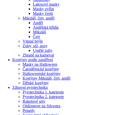
Latexové masky
Masky zvířat
Masky čertů
Mikuláš, čert, anděl
Anděl
Andělská křídla
Mikuláš
Čert
Vtipné brýle
Zuby, uši, nosy
Umělé zuby
Zbraně na karneval
Kostýmy podle zaměření
Masky na Halloween
Čarodějnické kostýmy
Halloweenské kostýmy
Kostýmy Mikuláš, čert, anděl
Dětské kostýmy
Zábavní pyrotechnika
Pyrotechnika 1. kategorie
Pyrotechnika 2. kategorie
Raketové sety
Ohňostroje na Silvestra
Petardy