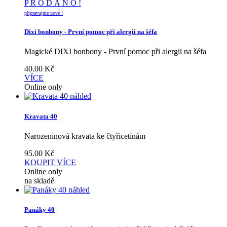
P R O D Á N O !
připravujme nové !
Dixi bonbony - První pomoc při alergii na šéfa
Magické DIXI bonbony - První pomoc při alergii na šéfa
40.00
Kč
VÍCE
Online only
náhled
Kravata 40
Narozeninová kravata ke čtyřicetinám
95.00
Kč
KOUPIT
VÍCE
Online only
na skladě
náhled
Panáky 40