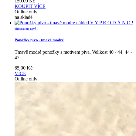
150.00
Kč
KOUPIT
VÍCE
Online only
na skladě
náhled
V Y P R O D Á N O !
připravujme nové !
Ponožky pivo - tmavě modré
Tmavě modré ponožky s motivem piva, Velikost 40 - 44, 44 -
47
65.00
Kč
VÍCE
Online only