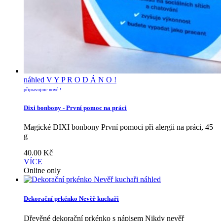
náhled
V Y P R O D Á N O !
připravujme nové !
Dixi bonbony - První pomoc na práci
Magické DIXI bonbony První pomoci při alergii na práci, 45
g
40.00
Kč
VÍCE
Online only
náhled
Dekorační prkénko Nevěř kuchaři
Dřevěné dekorační prkénko s nápisem Nikdy nevěř