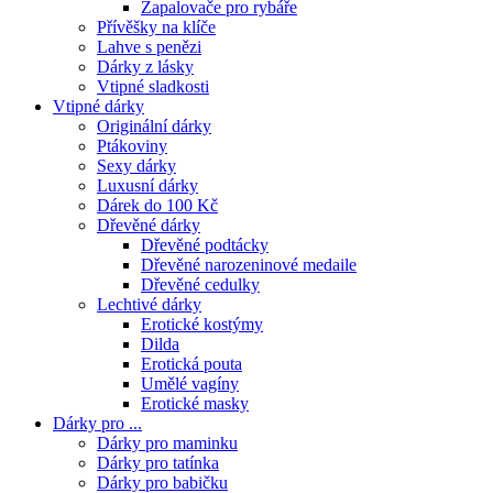
Zapalovače pro rybáře
Přívěšky na klíče
Lahve s penězi
Dárky z lásky
Vtipné sladkosti
Vtipné dárky
Originální dárky
Ptákoviny
Sexy dárky
Luxusní dárky
Dárek do 100 Kč
Dřevěné dárky
Dřevěné podtácky
Dřevěné narozeninové medaile
Dřevěné cedulky
Lechtivé dárky
Erotické kostýmy
Dilda
Erotická pouta
Umělé vagíny
Erotické masky
Dárky pro ...
Dárky pro maminku
Dárky pro tatínka
Dárky pro babičku