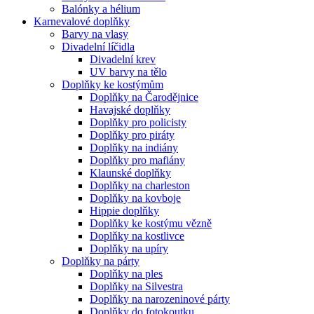
Balónky a hélium
Karnevalové doplňky
Barvy na vlasy
Divadelní líčidla
Divadelní krev
UV barvy na tělo
Doplňky ke kostýmům
Doplňky na Čarodějnice
Havajské doplňky
Doplňky pro policisty
Doplňky pro piráty
Doplňky na indiány
Doplňky pro mafiány
Klaunské doplňky
Doplňky na charleston
Doplňky na kovboje
Hippie doplňky
Doplňky ke kostýmu vězně
Doplňky na kostlivce
Doplňky na upíry
Doplňky na párty
Doplňky na ples
Doplňky na Silvestra
Doplňky na narozeninové párty
Doplňky do fotokoutku