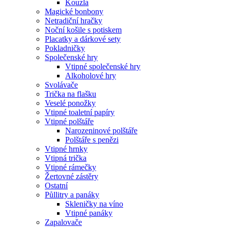
Kouzla
Magické bonbony
Netradiční hračky
Noční košile s potiskem
Placatky a dárkové sety
Pokladničky
Společenské hry
Vtipné společenské hry
Alkoholové hry
Svolávače
Trička na flašku
Veselé ponožky
Vtipné toaletní papíry
Vtipné polštáře
Narozeninové polštáře
Polštáře s penězi
Vtipné hrnky
Vtipná trička
Vtipné rámečky
Žertovné zástěry
Ostatní
Půllitry a panáky
Skleničky na víno
Vtipné panáky
Zapalovače