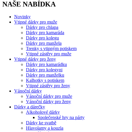
NAŠE NABÍDKA
Novinky
Vtipné dárky pro muže
Dárky pro chlapa
Dárky pro kamaráda
Dárky pro kolegu
Dárky pro manžela
Trenky s vtipným potiskem
Vtipné zástěry pro muže
Vtipné dárky pro ženy
Dárky pro kamarádku
Dárky pro kolegyni
Dárky pro manželku
Kalhotky s potiskem
Vtipné zástěry pro ženy
Vánoční dárky
Vánoční dárky pro muže
Vánoční dárky pro ženy
Dárky a dárečky
Alkoholové dárky
Společenské hry na párty
Dárky ke svatbě
Hlavolamy a kouzla