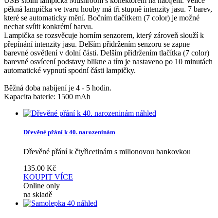
USB stolní lampička Mushroom s konektorem na nabíjení. Velice
pěkná lampička ve tvaru houby má tři stupně intenzity jasu. 7 barev,
které se automaticky mění. Bočním tlačítkem (7 color) je možné
nechat svítit konkrétní barvu.
Lampička se rozsvěcuje horním senzorem, který zároveň slouží k
přepínání intenzity jasu. Delším přidržením senzoru se zapne
barevné osvětlení v dolní části. Delším přidržením tlačítka (7 color)
barevné osvícení podstavy blikne a tím je nastaveno po 10 minutách
automatické vypnutí spodní části lampičky.
Běžná doba nabíjení je 4 - 5 hodin.
Kapacita baterie: 1500 mAh
náhled
Dřevěné přání k 40. narozeninám
Dřevěné přání k čtyřicetinám s milionovou bankovkou
135.00
Kč
KOUPIT
VÍCE
Online only
na skladě
náhled