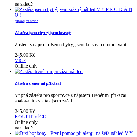
na skladě
náhled
V Y P R O D Á N
O !
připravujme nové !
Zástěra jsem chytrý jsem krásný
Zástěra s nápisem Jsem chytrý, jsem krásný a umím i vařit
245.00
Kč
VÍCE
Online only
náhled
Zástěra trenér mi přikázal
Vtipná zástěra pro sportovce s nápisem Trenér mi přikázal
spalovat tuky a tak jsem začal
245.00
Kč
KOUPIT
VÍCE
Online only
na skladě
náhled
V Y