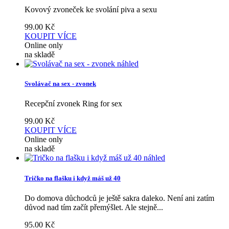
Kovový zvoneček ke svolání piva a sexu
99.00
Kč
KOUPIT
VÍCE
Online only
na skladě
náhled
Svolávač na sex - zvonek
Recepční zvonek Ring for sex
99.00
Kč
KOUPIT
VÍCE
Online only
na skladě
náhled
Tričko na flašku i když máš už 40
Do domova důchodců je ještě sakra daleko. Není ani zatím
důvod nad tím začít přemýšlet. Ale stejně...
95.00
Kč