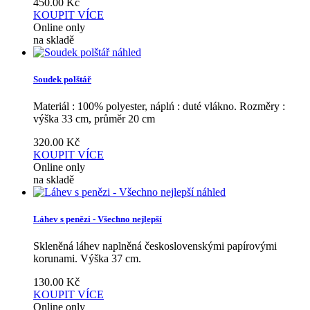
450.00
Kč
KOUPIT
VÍCE
Online only
na skladě
náhled
Soudek polštář
Materiál : 100% polyester, náplń : duté vlákno. Rozměry :
výška 33 cm, průměr 20 cm
320.00
Kč
KOUPIT
VÍCE
Online only
na skladě
náhled
Láhev s penězi - Všechno nejlepší
Skleněná láhev naplněná československými papírovými
korunami. Výška 37 cm.
130.00
Kč
KOUPIT
VÍCE
Online only