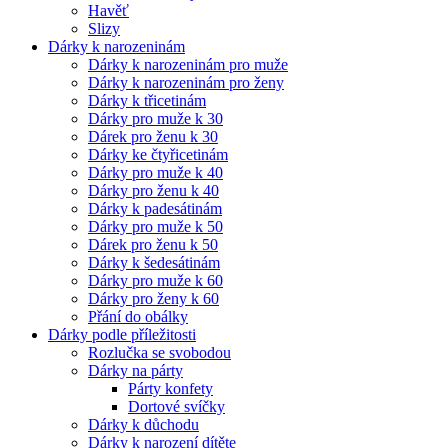
Havěť
Slizy
Dárky k narozeninám
Dárky k narozeninám pro muže
Dárky k narozeninám pro ženy
Dárky k třicetinám
Dárky pro muže k 30
Dárek pro ženu k 30
Dárky ke čtyřicetinám
Dárky pro muže k 40
Dárky pro ženu k 40
Dárky k padesátinám
Dárky pro muže k 50
Dárek pro ženu k 50
Dárky k šedesátinám
Dárky pro muže k 60
Dárky pro ženy k 60
Přání do obálky
Dárky podle příležitosti
Rozlučka se svobodou
Dárky na párty
Párty konfety
Dortové svíčky
Dárky k důchodu
Dárky k narození dítěte