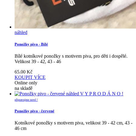
náhled
Ponožky pivo - Bílé
Bílé kotníkové ponožky s motivem piva, pro děti i dospělé.
Velikost 39 - 42, 43 - 46
65.00
Kč
KOUPIT
VÍCE
Online only
na skladě
náhled
V Y P R O D Á N O !
připravujme nové !
Ponožky pivo - červené
Kotníkové ponožky s motivem piva, velikost 39 - 42 cm, 43 -
46 cm