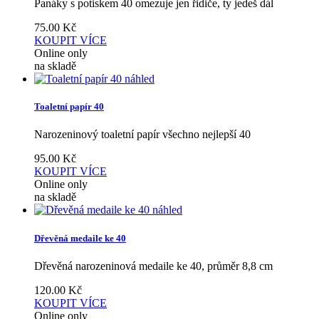
Panáky s potiskem 40 omezuje jen řidiče, ty jedeš dál
75.00
Kč
KOUPIT
VÍCE
Online only
na skladě
náhled
Toaletní papír 40
Narozeninový toaletní papír všechno nejlepší 40
95.00
Kč
KOUPIT
VÍCE
Online only
na skladě
náhled
Dřevěná medaile ke 40
Dřevěná narozeninová medaile ke 40, průměr 8,8 cm
120.00
Kč
KOUPIT
VÍCE
Online only