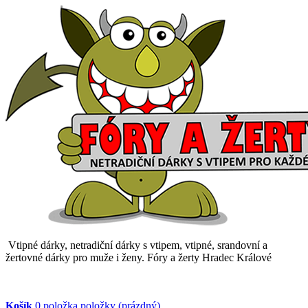
Vtipné dárky, netradiční dárky s vtipem, vtipné, srandovní a
žertovné dárky pro muže i ženy. Fóry a žerty Hradec Králové
Košík
0
položka
položky
(prázdný)