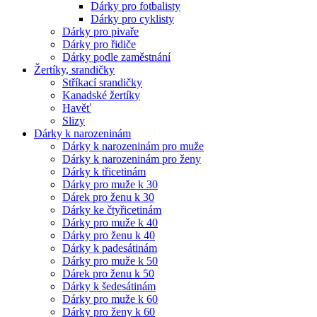
Dárky pro fotbalisty
Dárky pro cyklisty
Dárky pro pivaře
Dárky pro řidiče
Dárky podle zaměstnání
Žertíky, srandičky
Stříkací srandičky
Kanadské žertíky
Havěť
Slizy
Dárky k narozeninám
Dárky k narozeninám pro muže
Dárky k narozeninám pro ženy
Dárky k třicetinám
Dárky pro muže k 30
Dárek pro ženu k 30
Dárky ke čtyřicetinám
Dárky pro muže k 40
Dárky pro ženu k 40
Dárky k padesátinám
Dárky pro muže k 50
Dárek pro ženu k 50
Dárky k šedesátinám
Dárky pro muže k 60
Dárky pro ženy k 60