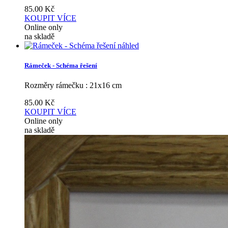
85.00
Kč
KOUPIT
VÍCE
Online only
na skladě
náhled
Rámeček - Schéma řešení
Rozměry rámečku : 21x16 cm
85.00
Kč
KOUPIT
VÍCE
Online only
na skladě