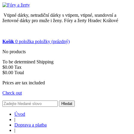
Vtipné dárky, netradiční dárky s vtipem, vtipné, srandovní a
žertovné dárky pro muže i ženy. Fóry a žerty Hradec Králové
Košík
0
položka
položky
(prázdný)
No products
To be determined
Shipping
$0.00
Tax
$0.00
Total
Prices are tax included
Check out
Hledat
Úvod
|
Doprava a platba
|