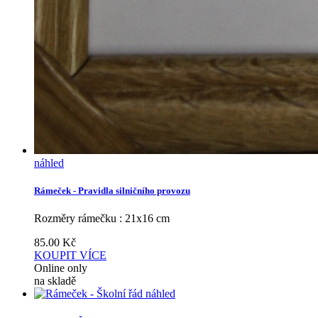
náhled
Rámeček - Pravidla silničního provozu
Rozměry rámečku : 21x16 cm
85.00
Kč
KOUPIT
VÍCE
Online only
na skladě
náhled