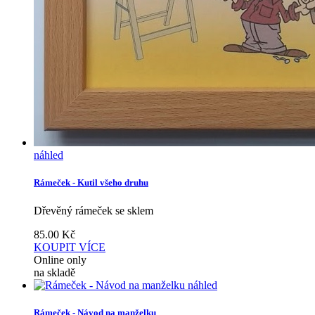
náhled
Rámeček - Kutil všeho druhu
Dřevěný rámeček se sklem
85.00
Kč
KOUPIT
VÍCE
Online only
na skladě
náhled
Rámeček - Návod na manželku