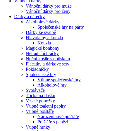
Vánoční dárky
Vánoční dárky pro muže
Vánoční dárky pro ženy
Dárky a dárečky
Alkoholové dárky
Společenské hry na párty
Dárky ke svatbě
Hlavolamy a kouzla
Kouzla
Magické bonbony
Netradiční hračky
Noční košile s potiskem
Placatky a dárkové sety
Pokladničky
Společenské hry
Vtipné společenské hry
Alkoholové hry
Svolávače
Trička na flašku
Veselé ponožky
Vtipné toaletní papíry
Vtipné polštáře
Narozeninové polštáře
Polštáře s penězi
Vtipné hrnky