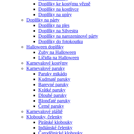
Doplňky ke kostýmu vězně
Doplňky na kostlivce
Doplňky na upíry
Doplňky na párty
Doplňky na ples
Doplňky na Silvestra
Doplňky na narozeninové párty
Doplňky do fotokoutku
Halloween doplňky
Zuby na Halloween
Líčidla na Halloween
Karnevalové kostýmy
Karnevalové paruky
Paruky mikádo
Kudrnaté paruky
Barevné paruky
Krátké paruky
Dlouhé paruky
Blonďaté paruky
Černé paruky
Karnevalové pláště
Klobouky, čelenky
Pirátské klobouky
Indiánské čelenky
Čarodějnické klobouky