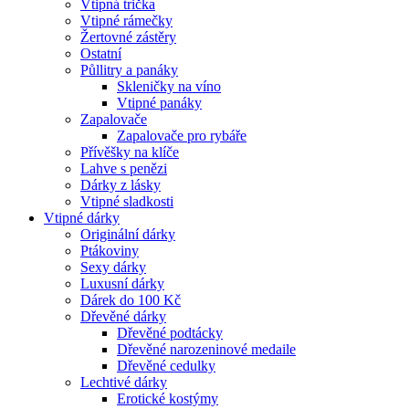
Vtipná trička
Vtipné rámečky
Žertovné zástěry
Ostatní
Půllitry a panáky
Skleničky na víno
Vtipné panáky
Zapalovače
Zapalovače pro rybáře
Přívěšky na klíče
Lahve s penězi
Dárky z lásky
Vtipné sladkosti
Vtipné dárky
Originální dárky
Ptákoviny
Sexy dárky
Luxusní dárky
Dárek do 100 Kč
Dřevěné dárky
Dřevěné podtácky
Dřevěné narozeninové medaile
Dřevěné cedulky
Lechtivé dárky
Erotické kostýmy