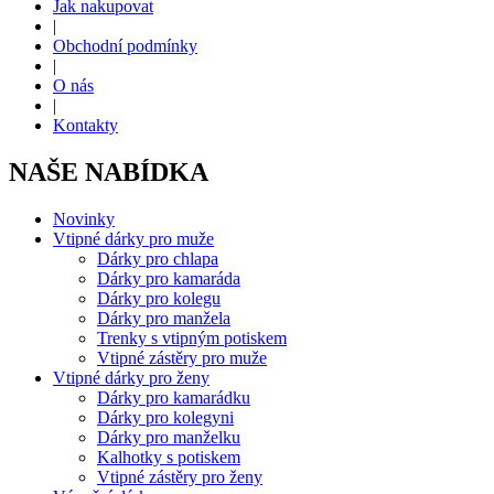
Jak nakupovat
|
Obchodní podmínky
|
O nás
|
Kontakty
NAŠE NABÍDKA
Novinky
Vtipné dárky pro muže
Dárky pro chlapa
Dárky pro kamaráda
Dárky pro kolegu
Dárky pro manžela
Trenky s vtipným potiskem
Vtipné zástěry pro muže
Vtipné dárky pro ženy
Dárky pro kamarádku
Dárky pro kolegyni
Dárky pro manželku
Kalhotky s potiskem
Vtipné zástěry pro ženy