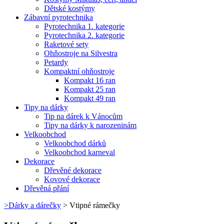
Dětské kostýmy
Zábavní pyrotechnika
Pyrotechnika 1. kategorie
Pyrotechnika 2. kategorie
Raketové sety
Ohňostroje na Silvestra
Petardy
Kompaktní ohňostroje
Kompakt 16 ran
Kompakt 25 ran
Kompakt 49 ran
Tipy na dárky
Tip na dárek k Vánocům
Tipy na dárky k narozeninám
Velkoobchod
Velkoobchod dárků
Velkoobchod karneval
Dekorace
Dřevěné dekorace
Kovové dekorace
Dřevěná přání
>
Dárky a dárečky
>
Vtipné rámečky