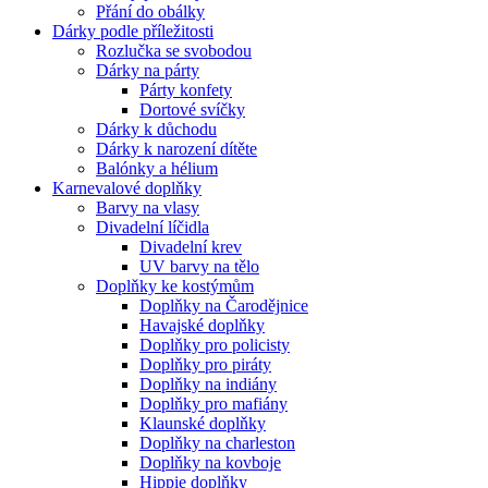
Přání do obálky
Dárky podle příležitosti
Rozlučka se svobodou
Dárky na párty
Párty konfety
Dortové svíčky
Dárky k důchodu
Dárky k narození dítěte
Balónky a hélium
Karnevalové doplňky
Barvy na vlasy
Divadelní líčidla
Divadelní krev
UV barvy na tělo
Doplňky ke kostýmům
Doplňky na Čarodějnice
Havajské doplňky
Doplňky pro policisty
Doplňky pro piráty
Doplňky na indiány
Doplňky pro mafiány
Klaunské doplňky
Doplňky na charleston
Doplňky na kovboje
Hippie doplňky