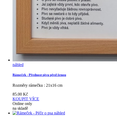
náhled
Rámeček - Přednost pivu před ženou
Rozměry rámečku : 21x16 cm
85.00
Kč
KOUPIT
VÍCE
Online only
na skladě
náhled