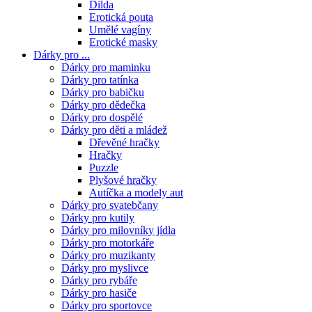
Dilda
Erotická pouta
Umělé vagíny
Erotické masky
Dárky pro ...
Dárky pro maminku
Dárky pro tatínka
Dárky pro babičku
Dárky pro dědečka
Dárky pro dospělé
Dárky pro děti a mládež
Dřevěné hračky
Hračky
Puzzle
Plyšové hračky
Autíčka a modely aut
Dárky pro svatebčany
Dárky pro kutily
Dárky pro milovníky jídla
Dárky pro motorkáře
Dárky pro muzikanty
Dárky pro myslivce
Dárky pro rybáře
Dárky pro hasiče
Dárky pro sportovce