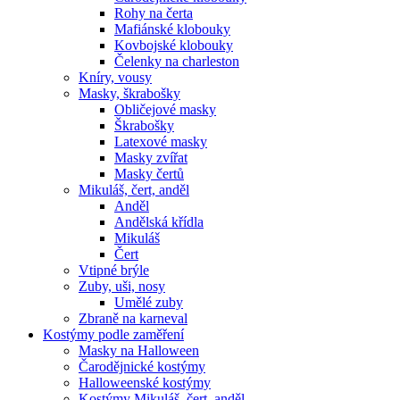
Rohy na čerta
Mafiánské klobouky
Kovbojské klobouky
Čelenky na charleston
Kníry, vousy
Masky, škrabošky
Obličejové masky
Škrabošky
Latexové masky
Masky zvířat
Masky čertů
Mikuláš, čert, anděl
Anděl
Andělská křídla
Mikuláš
Čert
Vtipné brýle
Zuby, uši, nosy
Umělé zuby
Zbraně na karneval
Kostýmy podle zaměření
Masky na Halloween
Čarodějnické kostýmy
Halloweenské kostýmy
Kostýmy Mikuláš, čert, anděl