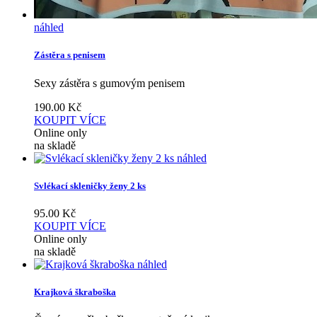
náhled
Zástěra s penisem
Sexy zástěra s gumovým penisem
190.00
Kč
KOUPIT
VÍCE
Online only
na skladě
náhled
Svlékací skleničky ženy 2 ks
95.00
Kč
KOUPIT
VÍCE
Online only
na skladě
náhled
Krajková škraboška