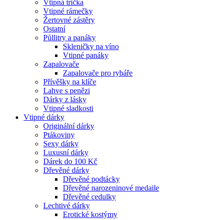
Vtipná trička
Vtipné rámečky
Žertovné zástěry
Ostatní
Půllitry a panáky
Skleničky na víno
Vtipné panáky
Zapalovače
Zapalovače pro rybáře
Přívěšky na klíče
Lahve s penězi
Dárky z lásky
Vtipné sladkosti
Vtipné dárky
Originální dárky
Ptákoviny
Sexy dárky
Luxusní dárky
Dárek do 100 Kč
Dřevěné dárky
Dřevěné podtácky
Dřevěné narozeninové medaile
Dřevěné cedulky
Lechtivé dárky
Erotické kostýmy