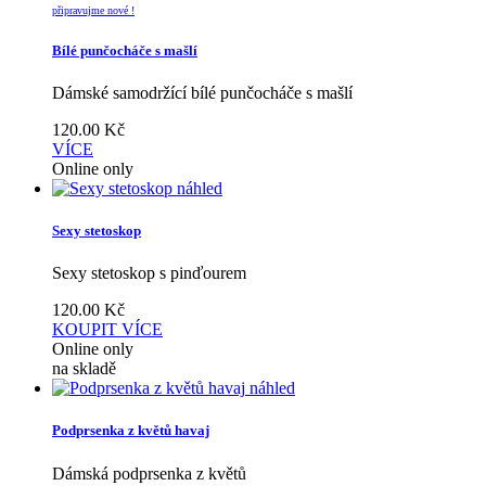
připravujme nové !
Bílé punčocháče s mašlí
Dámské samodržící bílé punčocháče s mašlí
120.00
Kč
VÍCE
Online only
náhled
Sexy stetoskop
Sexy stetoskop s pinďourem
120.00
Kč
KOUPIT
VÍCE
Online only
na skladě
náhled
Podprsenka z květů havaj
Dámská podprsenka z květů