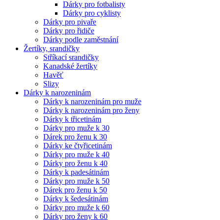
Dárky pro fotbalisty
Dárky pro cyklisty
Dárky pro pivaře
Dárky pro řidiče
Dárky podle zaměstnání
Žertíky, srandičky
Stříkací srandičky
Kanadské žertíky
Havěť
Slizy
Dárky k narozeninám
Dárky k narozeninám pro muže
Dárky k narozeninám pro ženy
Dárky k třicetinám
Dárky pro muže k 30
Dárek pro ženu k 30
Dárky ke čtyřicetinám
Dárky pro muže k 40
Dárky pro ženu k 40
Dárky k padesátinám
Dárky pro muže k 50
Dárek pro ženu k 50
Dárky k šedesátinám
Dárky pro muže k 60
Dárky pro ženy k 60