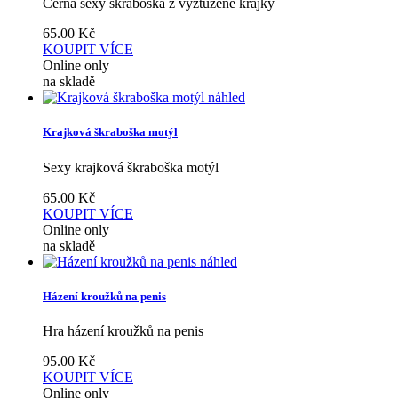
Černá sexy škraboška z vyztužené krajky
65.00
Kč
KOUPIT
VÍCE
Online only
na skladě
náhled
Krajková škraboška motýl
Sexy krajková škraboška motýl
65.00
Kč
KOUPIT
VÍCE
Online only
na skladě
náhled
Házení kroužků na penis
Hra házení kroužků na penis
95.00
Kč
KOUPIT
VÍCE
Online only