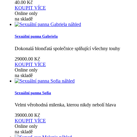
40.00
Kč
KOUPIT
VÍCE
Online only
na skladě
náhled
Sexuální panna Gabriela
Dokonalá blonďatá společnice splňující všechny touhy
29000.00
Kč
KOUPIT
VÍCE
Online only
na skladě
náhled
Sexuální panna Sofia
Velmi věrohodná milenka, kterou nikdy nebolí hlava
39000.00
Kč
KOUPIT
VÍCE
Online only
na skladě