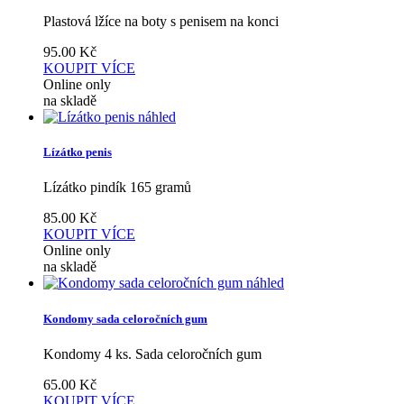
Plastová lžíce na boty s penisem na konci
95.00
Kč
KOUPIT
VÍCE
Online only
na skladě
náhled
Lízátko penis
Lízátko pindík 165 gramů
85.00
Kč
KOUPIT
VÍCE
Online only
na skladě
náhled
Kondomy sada celoročních gum
Kondomy 4 ks. Sada celoročních gum
65.00
Kč
KOUPIT
VÍCE