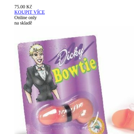
75.00
Kč
KOUPIT
VÍCE
Online only
na skladě