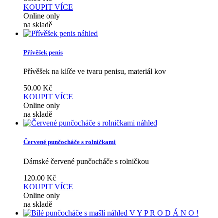
KOUPIT
VÍCE
Online only
na skladě
náhled
Přívěšek penis
Přívěšek na klíče ve tvaru penisu, materiál kov
50.00
Kč
KOUPIT
VÍCE
Online only
na skladě
náhled
Červené punčocháče s rolničkami
Dámské červené punčocháče s rolničkou
120.00
Kč
KOUPIT
VÍCE
Online only
na skladě
náhled
V Y P R O D Á N O !