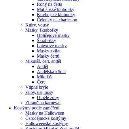
Rohy na čerta
Mafiánské klobouky
Kovbojské klobouky
Čelenky na charleston
Kníry, vousy
Masky, škrabošky
Obličejové masky
Škrabošky
Latexové masky
Masky zvířat
Masky čertů
Mikuláš, čert, anděl
Anděl
Andělská křídla
Mikuláš
Čert
Vtipné brýle
Zuby, uši, nosy
Umělé zuby
Zbraně na karneval
Kostýmy podle zaměření
Masky na Halloween
Čarodějnické kostýmy
Halloweenské kostýmy
Kostýmy Mikuláš, čert, anděl