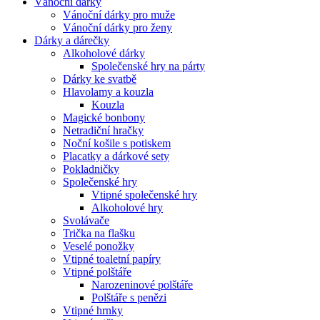
Vánoční dárky
Vánoční dárky pro muže
Vánoční dárky pro ženy
Dárky a dárečky
Alkoholové dárky
Společenské hry na párty
Dárky ke svatbě
Hlavolamy a kouzla
Kouzla
Magické bonbony
Netradiční hračky
Noční košile s potiskem
Placatky a dárkové sety
Pokladničky
Společenské hry
Vtipné společenské hry
Alkoholové hry
Svolávače
Trička na flašku
Veselé ponožky
Vtipné toaletní papíry
Vtipné polštáře
Narozeninové polštáře
Polštáře s penězi
Vtipné hrnky