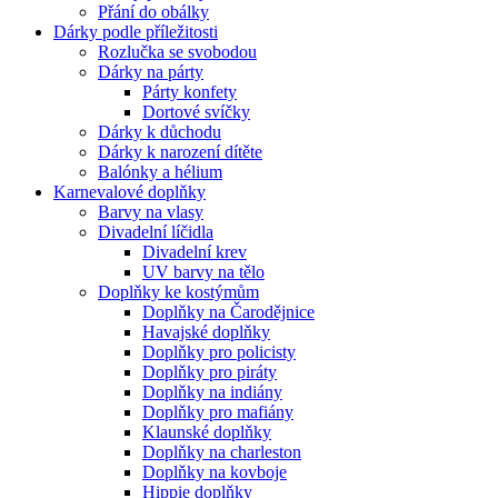
Přání do obálky
Dárky podle příležitosti
Rozlučka se svobodou
Dárky na párty
Párty konfety
Dortové svíčky
Dárky k důchodu
Dárky k narození dítěte
Balónky a hélium
Karnevalové doplňky
Barvy na vlasy
Divadelní líčidla
Divadelní krev
UV barvy na tělo
Doplňky ke kostýmům
Doplňky na Čarodějnice
Havajské doplňky
Doplňky pro policisty
Doplňky pro piráty
Doplňky na indiány
Doplňky pro mafiány
Klaunské doplňky
Doplňky na charleston
Doplňky na kovboje
Hippie doplňky