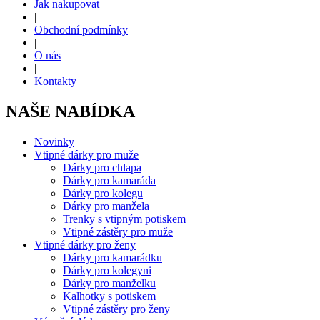
Jak nakupovat
|
Obchodní podmínky
|
O nás
|
Kontakty
NAŠE NABÍDKA
Novinky
Vtipné dárky pro muže
Dárky pro chlapa
Dárky pro kamaráda
Dárky pro kolegu
Dárky pro manžela
Trenky s vtipným potiskem
Vtipné zástěry pro muže
Vtipné dárky pro ženy
Dárky pro kamarádku
Dárky pro kolegyni
Dárky pro manželku
Kalhotky s potiskem
Vtipné zástěry pro ženy