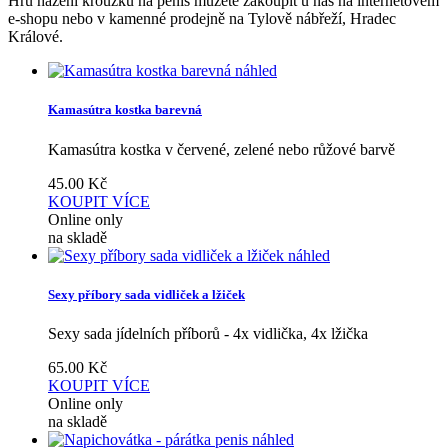
Hru házení kroužků na penis můžete zakoupit u nás na internetovém
e-shopu nebo v kamenné prodejně na Tylově nábřeží, Hradec
Králové.
náhled
Kamasútra kostka barevná
Kamasútra kostka v červené, zelené nebo růžové barvě
45.00
Kč
KOUPIT
VÍCE
Online only
na skladě
náhled
Sexy příbory sada vidliček a lžiček
Sexy sada jídelních příborů - 4x vidlička, 4x lžička
65.00
Kč
KOUPIT
VÍCE
Online only
na skladě
náhled