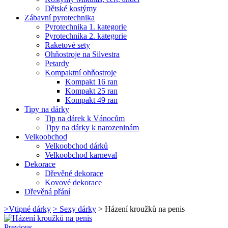
Dětské kostýmy
Zábavní pyrotechnika
Pyrotechnika 1. kategorie
Pyrotechnika 2. kategorie
Raketové sety
Ohňostroje na Silvestra
Petardy
Kompaktní ohňostroje
Kompakt 16 ran
Kompakt 25 ran
Kompakt 49 ran
Tipy na dárky
Tip na dárek k Vánocům
Tipy na dárky k narozeninám
Velkoobchod
Velkoobchod dárků
Velkoobchod karneval
Dekorace
Dřevěné dekorace
Kovové dekorace
Dřevěná přání
>
Vtipné dárky
>
Sexy dárky
>
Házení kroužků na penis
Previous