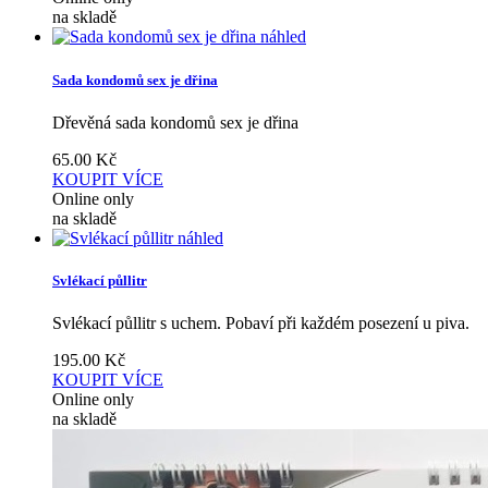
na skladě
náhled
Sada kondomů sex je dřina
Dřevěná sada kondomů sex je dřina
65.00
Kč
KOUPIT
VÍCE
Online only
na skladě
náhled
Svlékací půllitr
Svlékací půllitr s uchem. Pobaví při každém posezení u piva.
195.00
Kč
KOUPIT
VÍCE
Online only
na skladě