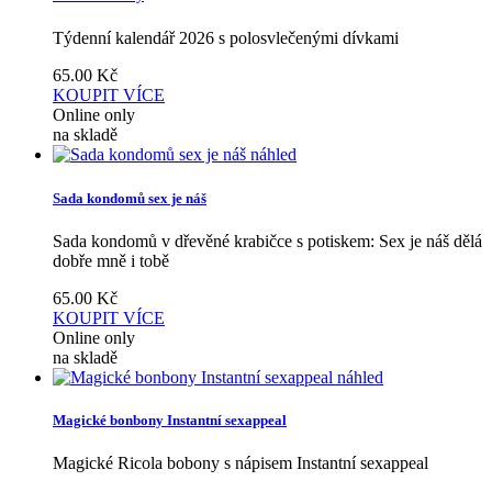
Týdenní kalendář 2026 s polosvlečenými dívkami
65.00
Kč
KOUPIT
VÍCE
Online only
na skladě
náhled
Sada kondomů sex je náš
Sada kondomů v dřevěné krabičce s potiskem: Sex je náš dělá
dobře mně i tobě
65.00
Kč
KOUPIT
VÍCE
Online only
na skladě
náhled
Magické bonbony Instantní sexappeal
Magické Ricola bobony s nápisem Instantní sexappeal