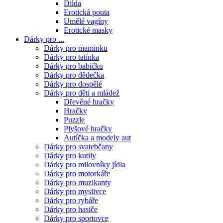
Dilda
Erotická pouta
Umělé vagíny
Erotické masky
Dárky pro ...
Dárky pro maminku
Dárky pro tatínka
Dárky pro babičku
Dárky pro dědečka
Dárky pro dospělé
Dárky pro děti a mládež
Dřevěné hračky
Hračky
Puzzle
Plyšové hračky
Autíčka a modely aut
Dárky pro svatebčany
Dárky pro kutily
Dárky pro milovníky jídla
Dárky pro motorkáře
Dárky pro muzikanty
Dárky pro myslivce
Dárky pro rybáře
Dárky pro hasiče
Dárky pro sportovce