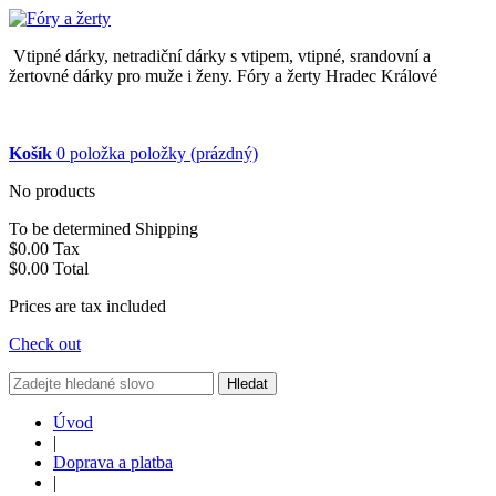
Vtipné dárky, netradiční dárky s vtipem, vtipné, srandovní a
žertovné dárky pro muže i ženy. Fóry a žerty Hradec Králové
Košík
0
položka
položky
(prázdný)
No products
To be determined
Shipping
$0.00
Tax
$0.00
Total
Prices are tax included
Check out
Hledat
Úvod
|
Doprava a platba
|