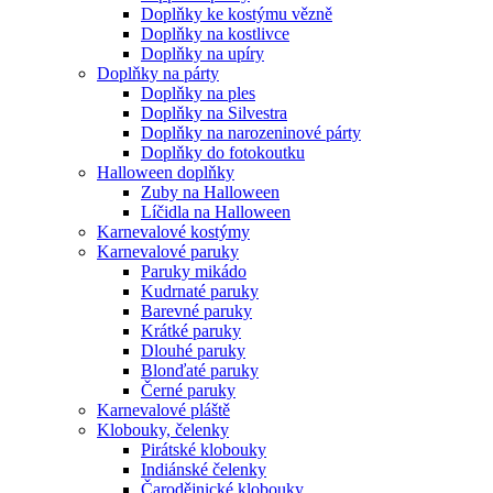
Doplňky ke kostýmu vězně
Doplňky na kostlivce
Doplňky na upíry
Doplňky na párty
Doplňky na ples
Doplňky na Silvestra
Doplňky na narozeninové párty
Doplňky do fotokoutku
Halloween doplňky
Zuby na Halloween
Líčidla na Halloween
Karnevalové kostýmy
Karnevalové paruky
Paruky mikádo
Kudrnaté paruky
Barevné paruky
Krátké paruky
Dlouhé paruky
Blonďaté paruky
Černé paruky
Karnevalové pláště
Klobouky, čelenky
Pirátské klobouky
Indiánské čelenky
Čarodějnické klobouky