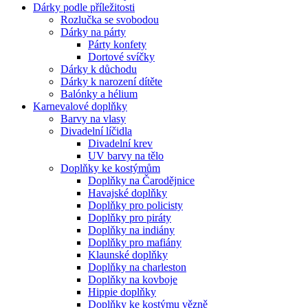
Dárky podle příležitosti
Rozlučka se svobodou
Dárky na párty
Párty konfety
Dortové svíčky
Dárky k důchodu
Dárky k narození dítěte
Balónky a hélium
Karnevalové doplňky
Barvy na vlasy
Divadelní líčidla
Divadelní krev
UV barvy na tělo
Doplňky ke kostýmům
Doplňky na Čarodějnice
Havajské doplňky
Doplňky pro policisty
Doplňky pro piráty
Doplňky na indiány
Doplňky pro mafiány
Klaunské doplňky
Doplňky na charleston
Doplňky na kovboje
Hippie doplňky
Doplňky ke kostýmu vězně