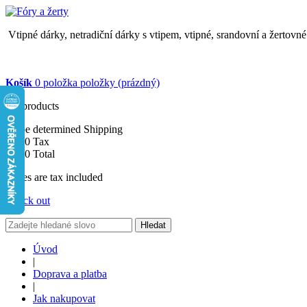
Vtipné dárky, netradiční dárky s vtipem, vtipné, srandovní a žertovn
Košík
0
položka
položky
(prázdný)
No products
To be determined
Shipping
$0.00
Tax
$0.00
Total
Prices are tax included
Check out
Hledat
Úvod
|
Doprava a platba
|
Jak nakupovat