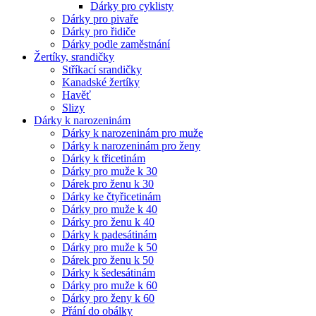
Dárky pro cyklisty
Dárky pro pivaře
Dárky pro řidiče
Dárky podle zaměstnání
Žertíky, srandičky
Stříkací srandičky
Kanadské žertíky
Havěť
Slizy
Dárky k narozeninám
Dárky k narozeninám pro muže
Dárky k narozeninám pro ženy
Dárky k třicetinám
Dárky pro muže k 30
Dárek pro ženu k 30
Dárky ke čtyřicetinám
Dárky pro muže k 40
Dárky pro ženu k 40
Dárky k padesátinám
Dárky pro muže k 50
Dárek pro ženu k 50
Dárky k šedesátinám
Dárky pro muže k 60
Dárky pro ženy k 60
Přání do obálky