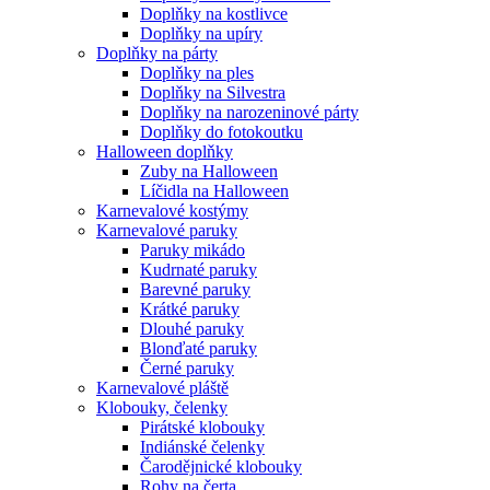
Doplňky na kostlivce
Doplňky na upíry
Doplňky na párty
Doplňky na ples
Doplňky na Silvestra
Doplňky na narozeninové párty
Doplňky do fotokoutku
Halloween doplňky
Zuby na Halloween
Líčidla na Halloween
Karnevalové kostýmy
Karnevalové paruky
Paruky mikádo
Kudrnaté paruky
Barevné paruky
Krátké paruky
Dlouhé paruky
Blonďaté paruky
Černé paruky
Karnevalové pláště
Klobouky, čelenky
Pirátské klobouky
Indiánské čelenky
Čarodějnické klobouky
Rohy na čerta