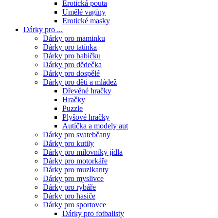
Erotická pouta
Umělé vagíny
Erotické masky
Dárky pro ...
Dárky pro maminku
Dárky pro tatínka
Dárky pro babičku
Dárky pro dědečka
Dárky pro dospělé
Dárky pro děti a mládež
Dřevěné hračky
Hračky
Puzzle
Plyšové hračky
Autíčka a modely aut
Dárky pro svatebčany
Dárky pro kutily
Dárky pro milovníky jídla
Dárky pro motorkáře
Dárky pro muzikanty
Dárky pro myslivce
Dárky pro rybáře
Dárky pro hasiče
Dárky pro sportovce
Dárky pro fotbalisty