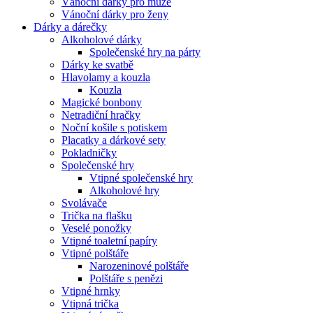
Vánoční dárky pro muže
Vánoční dárky pro ženy
Dárky a dárečky
Alkoholové dárky
Společenské hry na párty
Dárky ke svatbě
Hlavolamy a kouzla
Kouzla
Magické bonbony
Netradiční hračky
Noční košile s potiskem
Placatky a dárkové sety
Pokladničky
Společenské hry
Vtipné společenské hry
Alkoholové hry
Svolávače
Trička na flašku
Veselé ponožky
Vtipné toaletní papíry
Vtipné polštáře
Narozeninové polštáře
Polštáře s penězi
Vtipné hrnky
Vtipná trička