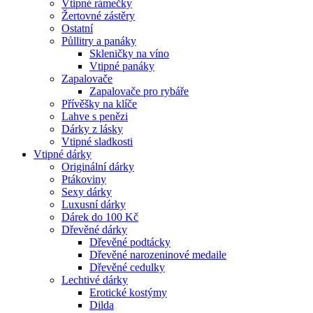
Vtipné rámečky
Žertovné zástěry
Ostatní
Půllitry a panáky
Skleničky na víno
Vtipné panáky
Zapalovače
Zapalovače pro rybáře
Přívěšky na klíče
Lahve s penězi
Dárky z lásky
Vtipné sladkosti
Vtipné dárky
Originální dárky
Ptákoviny
Sexy dárky
Luxusní dárky
Dárek do 100 Kč
Dřevěné dárky
Dřevěné podtácky
Dřevěné narozeninové medaile
Dřevěné cedulky
Lechtivé dárky
Erotické kostýmy
Dilda