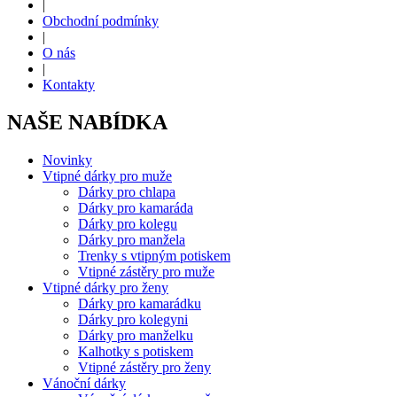
|
Obchodní podmínky
|
O nás
|
Kontakty
NAŠE NABÍDKA
Novinky
Vtipné dárky pro muže
Dárky pro chlapa
Dárky pro kamaráda
Dárky pro kolegu
Dárky pro manžela
Trenky s vtipným potiskem
Vtipné zástěry pro muže
Vtipné dárky pro ženy
Dárky pro kamarádku
Dárky pro kolegyni
Dárky pro manželku
Kalhotky s potiskem
Vtipné zástěry pro ženy
Vánoční dárky