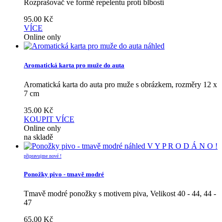
Rozprašovač ve formě repelentu proti blbosti
95.00
Kč
VÍCE
Online only
náhled
Aromatická karta pro muže do auta
Aromatická karta do auta pro muže s obrázkem, rozměry 12 x
7 cm
35.00
Kč
KOUPIT
VÍCE
Online only
na skladě
náhled
V Y P R O D Á N O !
připravujme nové !
Ponožky pivo - tmavě modré
Tmavě modré ponožky s motivem piva, Velikost 40 - 44, 44 -
47
65.00
Kč