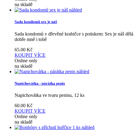
na skladě
náhled
Sada kondomů sex je náš
Sada kondomů v dřevěné krabičce s potiskem: Sex je náš dělá
dobře mně i tobě
65.00
Kč
KOUPIT
VÍCE
Online only
na skladě
náhled
Napichovátka - párátka penis
Napichovátka ve tvaru penisu, 12 ks
60.00
Kč
KOUPIT
VÍCE
Online only
na skladě
náhled