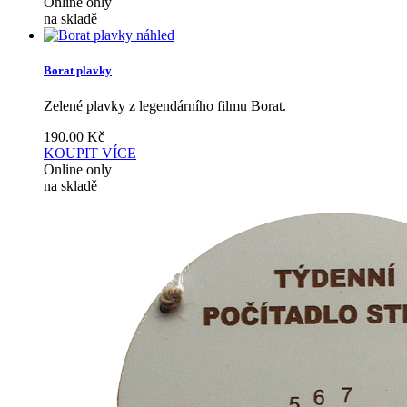
Online only
na skladě
náhled
Borat plavky
Zelené plavky z legendárního filmu Borat.
190.00
Kč
KOUPIT
VÍCE
Online only
na skladě