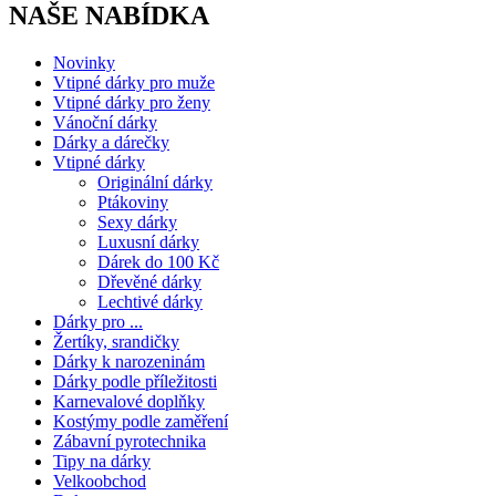
NAŠE NABÍDKA
Novinky
Vtipné dárky pro muže
Vtipné dárky pro ženy
Vánoční dárky
Dárky a dárečky
Vtipné dárky
Originální dárky
Ptákoviny
Sexy dárky
Luxusní dárky
Dárek do 100 Kč
Dřevěné dárky
Lechtivé dárky
Dárky pro ...
Žertíky, srandičky
Dárky k narozeninám
Dárky podle příležitosti
Karnevalové doplňky
Kostýmy podle zaměření
Zábavní pyrotechnika
Tipy na dárky
Velkoobchod