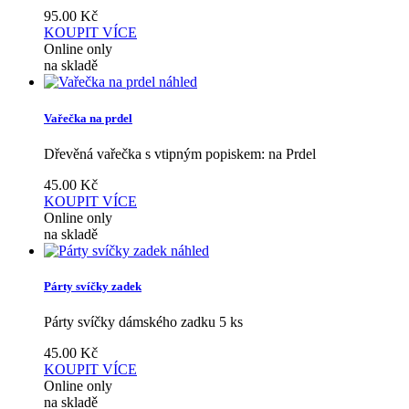
95.00
Kč
KOUPIT
VÍCE
Online only
na skladě
náhled
Vařečka na prdel
Dřevěná vařečka s vtipným popiskem: na Prdel
45.00
Kč
KOUPIT
VÍCE
Online only
na skladě
náhled
Párty svíčky zadek
Párty svíčky dámského zadku 5 ks
45.00
Kč
KOUPIT
VÍCE
Online only
na skladě