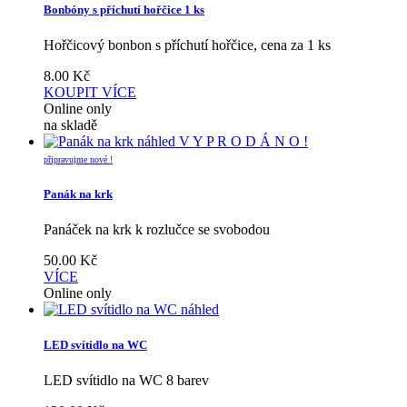
Bonbóny s příchutí hořčice 1 ks
Hořčicový bonbon s příchutí hořčice, cena za 1 ks
8.00
Kč
KOUPIT
VÍCE
Online only
na skladě
náhled
V Y P R O D Á N O !
připravujme nové !
Panák na krk
Panáček na krk k rozlučce se svobodou
50.00
Kč
VÍCE
Online only
náhled
LED svítidlo na WC
LED svítidlo na WC 8 barev