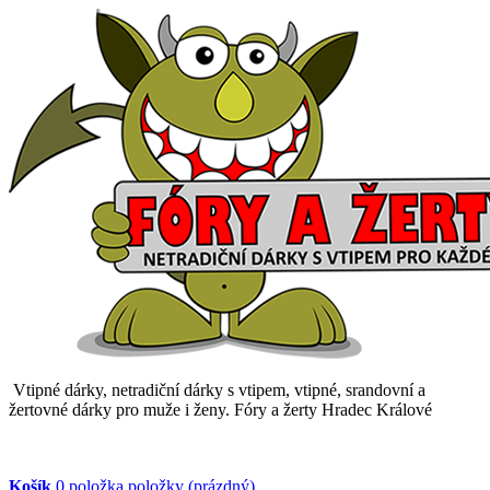
Vtipné dárky, netradiční dárky s vtipem, vtipné, srandovní a
žertovné dárky pro muže i ženy. Fóry a žerty Hradec Králové
Košík
0
položka
položky
(prázdný)