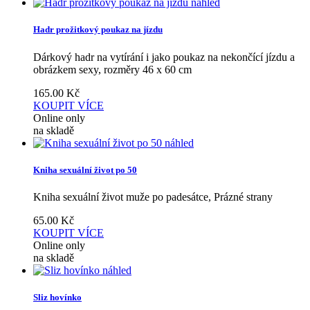
náhled
Hadr prožitkový poukaz na jízdu
Dárkový hadr na vytírání i jako poukaz na nekončící jízdu a
obrázkem sexy, rozměry 46 x 60 cm
165.00
Kč
KOUPIT
VÍCE
Online only
na skladě
náhled
Kniha sexuální život po 50
Kniha sexuální život muže po padesátce, Prázné strany
65.00
Kč
KOUPIT
VÍCE
Online only
na skladě
náhled
Sliz hovínko