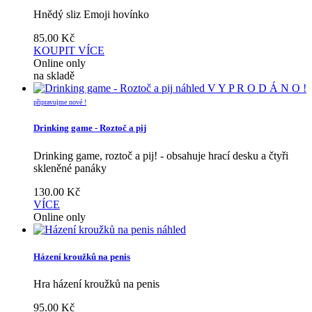
Hnědý sliz Emoji hovínko
85.00
Kč
KOUPIT
VÍCE
Online only
na skladě
náhled
V Y P R O D Á N O !
připravujme nové !
Drinking game - Roztoč a pij
Drinking game, roztoč a pij! - obsahuje hrací desku a čtyři
skleněné panáky
130.00
Kč
VÍCE
Online only
náhled
Házení kroužků na penis
Hra házení kroužků na penis
95.00
Kč