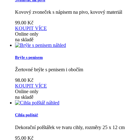
Kovový zvoneček s nápisem na pivo, kovový materiál
99.00
Kč
KOUPIT
VÍCE
Online only
na skladě
náhled
Brýle s penisem
Žertovné brýle s penisem i obočím
98.00
Kč
KOUPIT
VÍCE
Online only
na skladě
náhled
Cihla polštář
Dekorační polštářek ve tvaru cihly, rozměry 25 x 12 cm
95.00
Kč