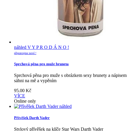
náhled
V Y P R O D Á N O !
připravujme nové !
Sprchová pěna pro muže bruneta
Sprchová pěna pro muže s obrázkem sexy brunety a nápisem
sáhni na mě a vypěním
95.00
Kč
VÍCE
Online only
náhled
Přívěšek Darth Vader
Stylový přívěšek na klíče Star Wars Darth Vader