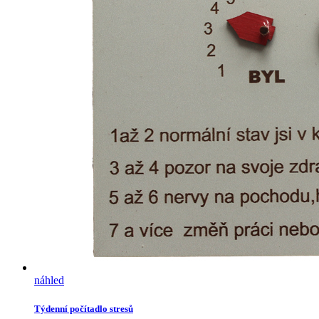
náhled
Týdenní počítadlo stresů