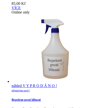
85.00
Kč
VÍCE
Online only
náhled
V Y P R O D Á N O !
připravujme nové !
Repelent proti blbosti