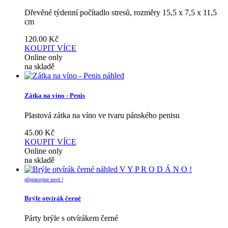
Dřevěné týdenní počítadlo stresů, rozměry 15,5 x 7,5 x 11,5
cm
120.00
Kč
KOUPIT
VÍCE
Online only
na skladě
náhled
Zátka na víno - Penis
Plastová zátka na víno ve tvaru pánského penisu
45.00
Kč
KOUPIT
VÍCE
Online only
na skladě
náhled
V Y P R O D Á N O !
připravujme nové !
Brýle otvírák černé
Párty brýle s otvírákem černé