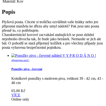
Materiál: Kov
Popis
Plyšová pouta. Chcete si trošičku ozvláštnit vaše hrátky nebo jen
připoutat manžela ke dřezu aby umyl nádobí? Pak jsou tato pouta
přesně to, co potřebujete.
Charakteristické kovové zacvakání utahujících se pout zklidní
nejednoho divocha tak, že bude jako beránek. Nemusíte se jich ale
bát. O pohodlí se stará příjemný kožíšek a pro všechny případy jsou
pouta vybavena bezpečnostní pojistkou.
náhled
V Y P R O D Á N O !
připravujme nové !
Ponožky pivo - červené
Kotníkové ponožky s motivem piva, velikost 39 - 42 cm, 43 -
46 cm
65.00
Kč
VÍCE
Online only