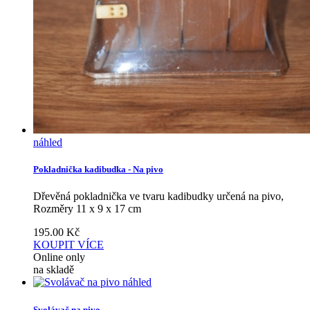
náhled
Pokladnička kadibudka - Na pivo
Dřevěná pokladnička ve tvaru kadibudky určená na pivo,
Rozměry 11 x 9 x 17 cm
195.00
Kč
KOUPIT
VÍCE
Online only
na skladě
náhled
Svolávač na pivo