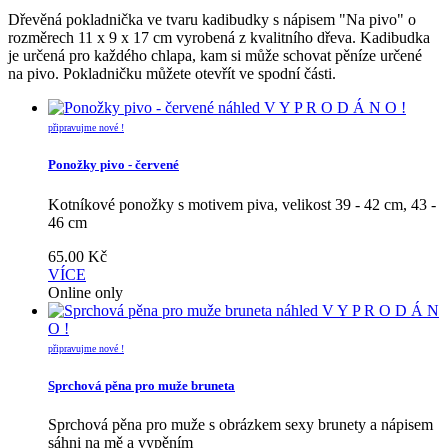
Dřevěná pokladnička ve tvaru kadibudky s nápisem "Na pivo" o
rozměrech 11 x 9 x 17 cm vyrobená z kvalitního dřeva. Kadibudka
je určená pro každého chlapa, kam si může schovat pěníze určené
na pivo. Pokladničku můžete otevřít ve spodní části.
náhled
V Y P R O D Á N O !
připravujme nové !
Ponožky pivo - červené
Kotníkové ponožky s motivem piva, velikost 39 - 42 cm, 43 -
46 cm
65.00
Kč
VÍCE
Online only
náhled
V Y P R O D Á N
O !
připravujme nové !
Sprchová pěna pro muže bruneta
Sprchová pěna pro muže s obrázkem sexy brunety a nápisem
sáhni na mě a vypěním