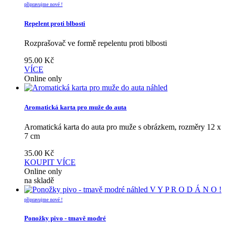
připravujme nové !
Repelent proti blbosti
Rozprašovač ve formě repelentu proti blbosti
95.00
Kč
VÍCE
Online only
náhled
Aromatická karta pro muže do auta
Aromatická karta do auta pro muže s obrázkem, rozměry 12 x
7 cm
35.00
Kč
KOUPIT
VÍCE
Online only
na skladě
náhled
V Y P R O D Á N O !
připravujme nové !
Ponožky pivo - tmavě modré