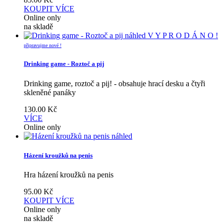
KOUPIT
VÍCE
Online only
na skladě
náhled
V Y P R O D Á N O !
připravujme nové !
Drinking game - Roztoč a pij
Drinking game, roztoč a pij! - obsahuje hrací desku a čtyři
skleněné panáky
130.00
Kč
VÍCE
Online only
náhled
Házení kroužků na penis
Hra házení kroužků na penis
95.00
Kč
KOUPIT
VÍCE
Online only
na skladě