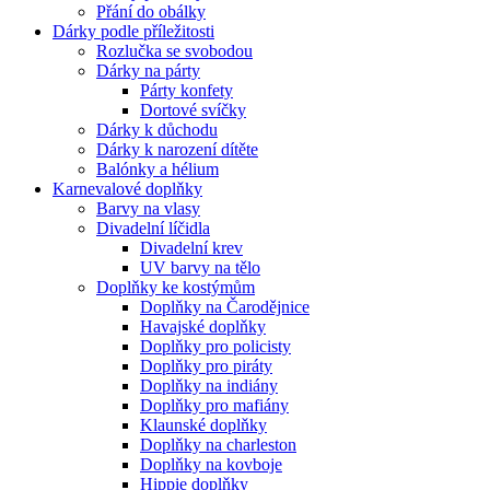
Přání do obálky
Dárky podle příležitosti
Rozlučka se svobodou
Dárky na párty
Párty konfety
Dortové svíčky
Dárky k důchodu
Dárky k narození dítěte
Balónky a hélium
Karnevalové doplňky
Barvy na vlasy
Divadelní líčidla
Divadelní krev
UV barvy na tělo
Doplňky ke kostýmům
Doplňky na Čarodějnice
Havajské doplňky
Doplňky pro policisty
Doplňky pro piráty
Doplňky na indiány
Doplňky pro mafiány
Klaunské doplňky
Doplňky na charleston
Doplňky na kovboje
Hippie doplňky