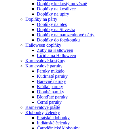
Doplňky ke kostýmu vězně
Doplňky na kostlivce
Doplňky na upíry
Doplňky na párty
Doplňky na ples
Doplňky na Silvestra
Doplňky na narozeninové párty
Doplňky do fotokoutku
Halloween doplňky
Zuby na Halloween
Líčidla na Halloween
Karnevalové kostýmy
Karnevalové paruky
Paruky mikádo
Kudrnaté paruky
Barevné paruky
Krátké paruky
Dlouhé paruky
Blonďaté paruky
Černé paruky
Karnevalové pláště
Klobouky, čelenky
Pirátské klobouky
Indiánské čelenky
Čarodějnické klobouky