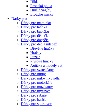
Dilda
Erotická pouta
Umělé vagíny
Erotické masky
Dárky pro ...
Dárky pro maminku
Dárky pro tatínka
Dárky pro babičku
Dárky pro dědečka
Dárky pro dospělé
Dárky pro děti a mládež
Dřevěné hračky
Hračky
Puzzle
Plyšové hračky
Autíčka a modely aut
Dárky pro svatebčany
Dárky pro kutily
Dárky pro milovníky jídla
Dárky pro motorkáře
Dárky pro muzikanty
Dárky pro myslivce
Dárky pro rybáře
Dárky pro hasiče
Dárky pro sportovce