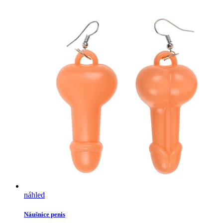
náhled
Náušnice penis