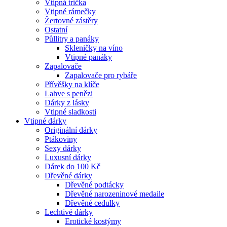
Vtipná trička
Vtipné rámečky
Žertovné zástěry
Ostatní
Půllitry a panáky
Skleničky na víno
Vtipné panáky
Zapalovače
Zapalovače pro rybáře
Přívěšky na klíče
Lahve s penězi
Dárky z lásky
Vtipné sladkosti
Vtipné dárky
Originální dárky
Ptákoviny
Sexy dárky
Luxusní dárky
Dárek do 100 Kč
Dřevěné dárky
Dřevěné podtácky
Dřevěné narozeninové medaile
Dřevěné cedulky
Lechtivé dárky
Erotické kostýmy