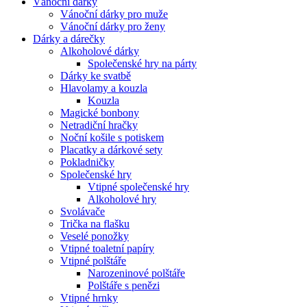
Vánoční dárky
Vánoční dárky pro muže
Vánoční dárky pro ženy
Dárky a dárečky
Alkoholové dárky
Společenské hry na párty
Dárky ke svatbě
Hlavolamy a kouzla
Kouzla
Magické bonbony
Netradiční hračky
Noční košile s potiskem
Placatky a dárkové sety
Pokladničky
Společenské hry
Vtipné společenské hry
Alkoholové hry
Svolávače
Trička na flašku
Veselé ponožky
Vtipné toaletní papíry
Vtipné polštáře
Narozeninové polštáře
Polštáře s penězi
Vtipné hrnky