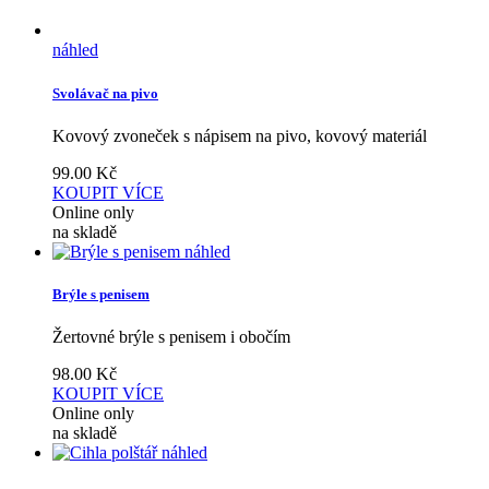
náhled
Svolávač na pivo
Kovový zvoneček s nápisem na pivo, kovový materiál
99.00
Kč
KOUPIT
VÍCE
Online only
na skladě
náhled
Brýle s penisem
Žertovné brýle s penisem i obočím
98.00
Kč
KOUPIT
VÍCE
Online only
na skladě
náhled