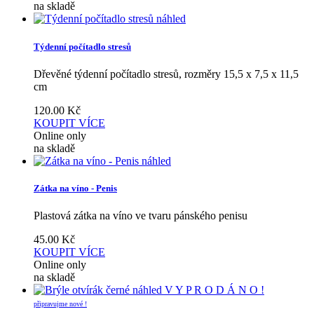
na skladě
náhled
Týdenní počítadlo stresů
Dřevěné týdenní počítadlo stresů, rozměry 15,5 x 7,5 x 11,5
cm
120.00
Kč
KOUPIT
VÍCE
Online only
na skladě
náhled
Zátka na víno - Penis
Plastová zátka na víno ve tvaru pánského penisu
45.00
Kč
KOUPIT
VÍCE
Online only
na skladě
náhled
V Y P R O D Á N O !
připravujme nové !