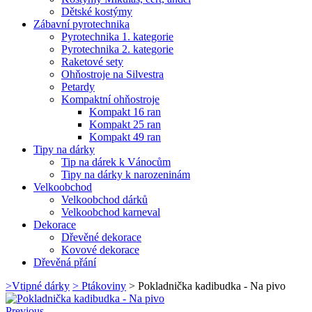
Dětské kostýmy
Zábavní pyrotechnika
Pyrotechnika 1. kategorie
Pyrotechnika 2. kategorie
Raketové sety
Ohňostroje na Silvestra
Petardy
Kompaktní ohňostroje
Kompakt 16 ran
Kompakt 25 ran
Kompakt 49 ran
Tipy na dárky
Tip na dárek k Vánocům
Tipy na dárky k narozeninám
Velkoobchod
Velkoobchod dárků
Velkoobchod karneval
Dekorace
Dřevěné dekorace
Kovové dekorace
Dřevěná přání
>
Vtipné dárky
>
Ptákoviny
>
Pokladnička kadibudka - Na pivo
Previous