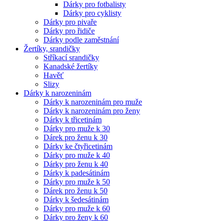
Dárky pro fotbalisty
Dárky pro cyklisty
Dárky pro pivaře
Dárky pro řidiče
Dárky podle zaměstnání
Žertíky, srandičky
Stříkací srandičky
Kanadské žertíky
Havěť
Slizy
Dárky k narozeninám
Dárky k narozeninám pro muže
Dárky k narozeninám pro ženy
Dárky k třicetinám
Dárky pro muže k 30
Dárek pro ženu k 30
Dárky ke čtyřicetinám
Dárky pro muže k 40
Dárky pro ženu k 40
Dárky k padesátinám
Dárky pro muže k 50
Dárek pro ženu k 50
Dárky k šedesátinám
Dárky pro muže k 60
Dárky pro ženy k 60