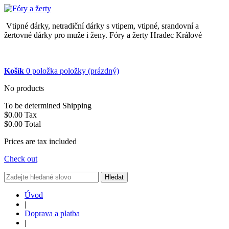
Vtipné dárky, netradiční dárky s vtipem, vtipné, srandovní a
žertovné dárky pro muže i ženy. Fóry a žerty Hradec Králové
Košík
0
položka
položky
(prázdný)
No products
To be determined
Shipping
$0.00
Tax
$0.00
Total
Prices are tax included
Check out
Hledat
Úvod
|
Doprava a platba
|