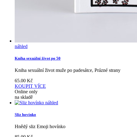
náhled
Kniha sexuální život po 50
Kniha sexuální život muže po padesátce, Prázné strany
65.00
Kč
KOUPIT
VÍCE
Online only
na skladě
náhled
Sliz hovínko
Hnědý sliz Emoji hovínko
85.00
Kč