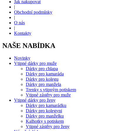
Jak nakupovat
|
Obchodní podmínky
|
O nás
|
Kontakty
NAŠE NABÍDKA
Novinky
Vtipné dárky pro muže
Dárky pro chlapa
Dárky pro kamaráda
Dárky pro kolegu
Dárky pro manžela
Trenky s vtipným potiskem
Vtipné zástěry pro muže
Vtipné dárky pro ženy
Dárky pro kamarádku
Dárky pro kolegyni
Dárky pro manželku
Kalhotky s potiskem
Vtipné zástěry pro ženy