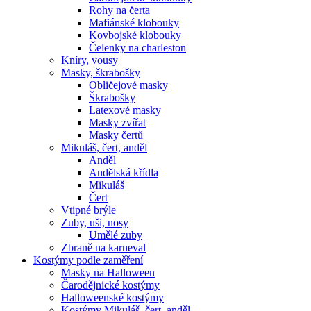
Rohy na čerta
Mafiánské klobouky
Kovbojské klobouky
Čelenky na charleston
Kníry, vousy
Masky, škrabošky
Obličejové masky
Škrabošky
Latexové masky
Masky zvířat
Masky čertů
Mikuláš, čert, anděl
Anděl
Andělská křídla
Mikuláš
Čert
Vtipné brýle
Zuby, uši, nosy
Umělé zuby
Zbraně na karneval
Kostýmy podle zaměření
Masky na Halloween
Čarodějnické kostýmy
Halloweenské kostýmy
Kostýmy Mikuláš, čert, anděl