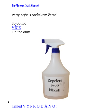
Brýle otvírák černé
Párty brýle s otvírákem černé
85.00
Kč
VÍCE
Online only
náhled
V Y P R O D Á N O !