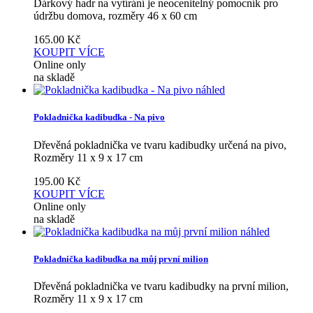
Dárkový hadr na vytírání je neocenitelný pomocník pro
údržbu domova, rozměry 46 x 60 cm
165.00
Kč
KOUPIT
VÍCE
Online only
na skladě
náhled
Pokladnička kadibudka - Na pivo
Dřevěná pokladnička ve tvaru kadibudky určená na pivo,
Rozměry 11 x 9 x 17 cm
195.00
Kč
KOUPIT
VÍCE
Online only
na skladě
náhled
Pokladnička kadibudka na můj první milion
Dřevěná pokladnička ve tvaru kadibudky na první milion,
Rozměry 11 x 9 x 17 cm