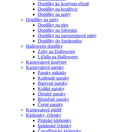
Doplňky ke kostýmu vězně
Doplňky na kostlivce
Doplňky na upíry
Doplňky na párty
Doplňky na ples
Doplňky na Silvestra
Doplňky na narozeninové párty
Doplňky do fotokoutku
Halloween doplňky
Zuby na Halloween
Líčidla na Halloween
Karnevalové kostýmy
Karnevalové paruky
Paruky mikádo
Kudrnaté paruky
Barevné paruky
Krátké paruky
Dlouhé paruky
Blonďaté paruky
Černé paruky
Karnevalové pláště
Klobouky, čelenky
Pirátské klobouky
Indiánské čelenky
Čarodějnické klobouky