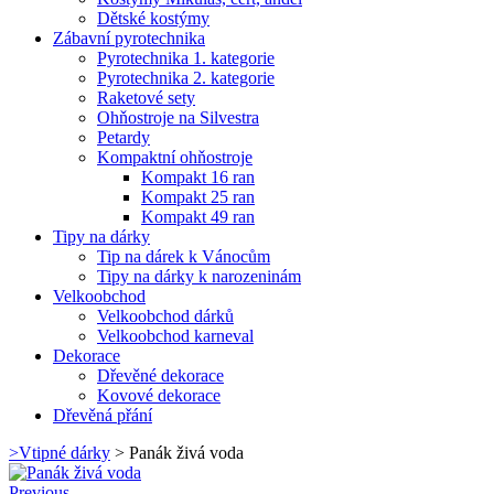
Dětské kostýmy
Zábavní pyrotechnika
Pyrotechnika 1. kategorie
Pyrotechnika 2. kategorie
Raketové sety
Ohňostroje na Silvestra
Petardy
Kompaktní ohňostroje
Kompakt 16 ran
Kompakt 25 ran
Kompakt 49 ran
Tipy na dárky
Tip na dárek k Vánocům
Tipy na dárky k narozeninám
Velkoobchod
Velkoobchod dárků
Velkoobchod karneval
Dekorace
Dřevěné dekorace
Kovové dekorace
Dřevěná přání
>
Vtipné dárky
>
Panák živá voda
Previous