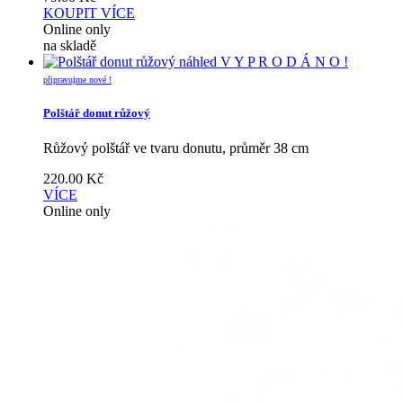
KOUPIT
VÍCE
Online only
na skladě
náhled
V Y P R O D Á N O !
připravujme nové !
Polštář donut růžový
Růžový polštář ve tvaru donutu, průměr 38 cm
220.00
Kč
VÍCE
Online only