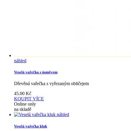
náhled
Veselá vařečka s úsměvem
Dřevěná vařečka s vyřezaným obličejem
45.00
Kč
KOUPIT
VÍCE
Online only
na skladě
náhled
Veselá vařečka kluk