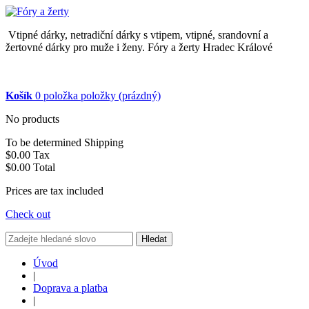
Vtipné dárky, netradiční dárky s vtipem, vtipné, srandovní a
žertovné dárky pro muže i ženy. Fóry a žerty Hradec Králové
Košík
0
položka
položky
(prázdný)
No products
To be determined
Shipping
$0.00
Tax
$0.00
Total
Prices are tax included
Check out
Hledat
Úvod
|
Doprava a platba
|