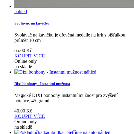
náhled
Svolávač na kávičku
Svolávač na kávičku je dřevěná medaile na krk s píšťalkou,
průměr 10 cm
65.00
Kč
KOUPIT
VÍCE
Online only
na skladě
náhled
Dixi bonbony - Instantní mužnost
Magické DIXI bonbony Instantní mužnost pro zvýšení
potence, 45 gramů
40.00
Kč
KOUPIT
VÍCE
Online only
na skladě
náhled