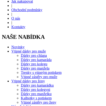
Jak nakupovat
|
Obchodní podmínky
|
O nás
|
Kontakty
NAŠE NABÍDKA
Novinky
Vtipné dárky pro muže
Dárky pro chlapa
Dárky pro kamaráda
Dárky pro kolegu
Dárky pro manžela
Trenky s vtipným potiskem
Vtipné zástěry pro muže
Vtipné dárky pro ženy
Dárky pro kamarádku
Dárky pro kolegyni
Dárky pro manželku
Kalhotky s potiskem
Vtipné zástěry pro ženy