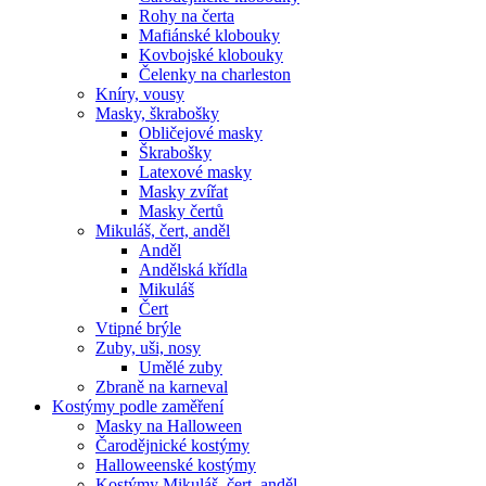
Rohy na čerta
Mafiánské klobouky
Kovbojské klobouky
Čelenky na charleston
Kníry, vousy
Masky, škrabošky
Obličejové masky
Škrabošky
Latexové masky
Masky zvířat
Masky čertů
Mikuláš, čert, anděl
Anděl
Andělská křídla
Mikuláš
Čert
Vtipné brýle
Zuby, uši, nosy
Umělé zuby
Zbraně na karneval
Kostýmy podle zaměření
Masky na Halloween
Čarodějnické kostýmy
Halloweenské kostýmy
Kostýmy Mikuláš, čert, anděl