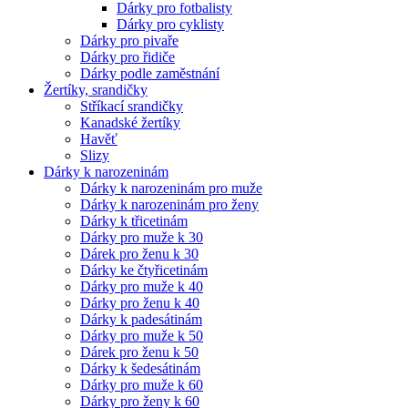
Dárky pro fotbalisty
Dárky pro cyklisty
Dárky pro pivaře
Dárky pro řidiče
Dárky podle zaměstnání
Žertíky, srandičky
Stříkací srandičky
Kanadské žertíky
Havěť
Slizy
Dárky k narozeninám
Dárky k narozeninám pro muže
Dárky k narozeninám pro ženy
Dárky k třicetinám
Dárky pro muže k 30
Dárek pro ženu k 30
Dárky ke čtyřicetinám
Dárky pro muže k 40
Dárky pro ženu k 40
Dárky k padesátinám
Dárky pro muže k 50
Dárek pro ženu k 50
Dárky k šedesátinám
Dárky pro muže k 60
Dárky pro ženy k 60