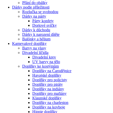
Přání do obálky
Dárky podle příležitosti
Rozlučka se svobodou
Dárky na párty
Párty konfety
Dortové svíčky
Dárky k důchodu
Dárky k narození dítěte
Balónky a hélium
Karnevalové doplňky
Barvy na vlasy
Divadelní líčidla
Divadelní krev
UV barvy na tělo
Doplňky ke kostýmům
Doplňky na Čarodějnice
Havajské doplňky
Doplňky pro policisty
Doplňky pro piráty
Doplňky na indiány
Doplňky pro mafiány
Klaunské doplňky
Doplňky na charleston
Doplňky na kovboje
Hippie doplňky