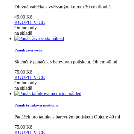
Dřevná vařečka s vyřezaným knírem 30 cm dlouhá
45.00
Kč
KOUPIT
VÍCE
Online only
na skladě
náhled
Panák živá voda
Skleněný panáček s barevným potiskem, Objem 40 ml
75.00
Kč
KOUPIT
VÍCE
Online only
na skladě
náhled
Panák tatínkova medicína
Panáček pro tatínka s barevným potiskem Objem: 40 ml
75.00
Kč
KOUPIT
VÍCE