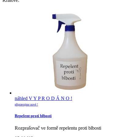
Králové.
náhled
V Y P R O D Á N O !
připravujme nové !
Repelent proti blbosti
Rozprašovač ve formě repelentu proti blbosti