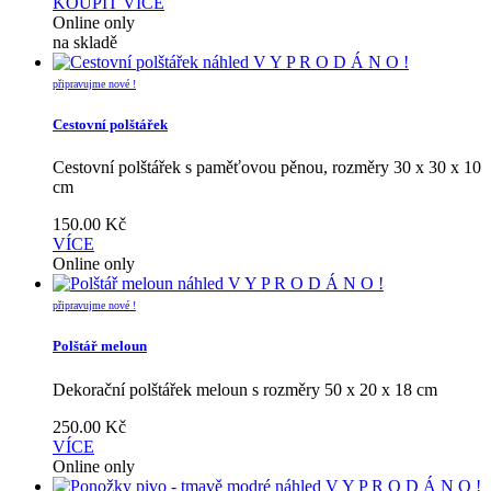
KOUPIT
VÍCE
Online only
na skladě
náhled
V Y P R O D Á N O !
připravujme nové !
Cestovní polštářek
Cestovní polštářek s paměťovou pěnou, rozměry 30 x 30 x 10
cm
150.00
Kč
VÍCE
Online only
náhled
V Y P R O D Á N O !
připravujme nové !
Polštář meloun
Dekorační polštářek meloun s rozměry 50 x 20 x 18 cm
250.00
Kč
VÍCE
Online only
náhled
V Y P R O D Á N O !