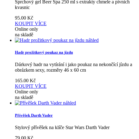
Sprchový gel Beer Spa 250 ml s extrakty chmele a pivních
kvasnic
95.00
Kč
KOUPIT
VÍCE
Online only
na skladě
náhled
Hadr prožitkový poukaz na jízdu
Dárkový hadr na vytírání i jako poukaz na nekončící jízdu a
obrázkem sexy, rozměry 46 x 60 cm
165.00
Kč
KOUPIT
VÍCE
Online only
na skladě
náhled
Přívěšek Darth Vader
Stylový přívěšek na klíče Star Wars Darth Vader
79.00
Kč