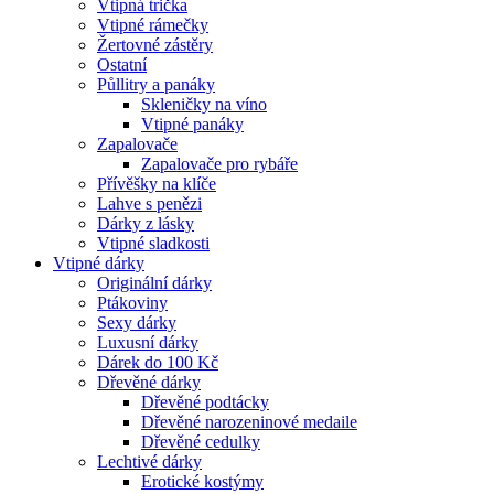
Vtipná trička
Vtipné rámečky
Žertovné zástěry
Ostatní
Půllitry a panáky
Skleničky na víno
Vtipné panáky
Zapalovače
Zapalovače pro rybáře
Přívěšky na klíče
Lahve s penězi
Dárky z lásky
Vtipné sladkosti
Vtipné dárky
Originální dárky
Ptákoviny
Sexy dárky
Luxusní dárky
Dárek do 100 Kč
Dřevěné dárky
Dřevěné podtácky
Dřevěné narozeninové medaile
Dřevěné cedulky
Lechtivé dárky
Erotické kostýmy