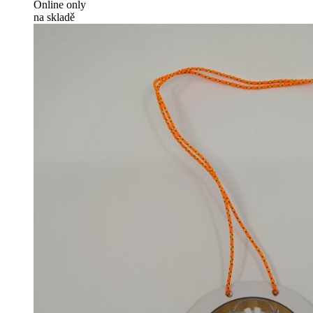
Online only
na skladě