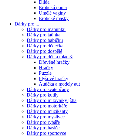
Dilda
Erotická pouta
Umělé vagíny
Erotické masky
Dárky pro ...
Dárky pro maminku
Dárky pro tatínka
Dárky pro babičku
Dárky pro dědečka
Dárky pro dospělé
Dárky pro děti a mládež
Dřevěné hračky
Hračky
Puzzle
Plyšové hračky
Autíčka a modely aut
Dárky pro svatebčany
Dárky pro kutily
Dárky pro milovníky jídla
Dárky pro motorkáře
Dárky pro muzikanty
Dárky pro myslivce
Dárky pro rybáře
Dárky pro hasiče
Dárky pro sportovce