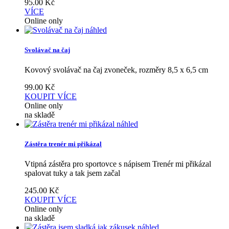
95.00
Kč
VÍCE
Online only
náhled
Svolávač na čaj
Kovový svolávač na čaj zvoneček, rozměry 8,5 x 6,5 cm
99.00
Kč
KOUPIT
VÍCE
Online only
na skladě
náhled
Zástěra trenér mi přikázal
Vtipná zástěra pro sportovce s nápisem Trenér mi přikázal
spalovat tuky a tak jsem začal
245.00
Kč
KOUPIT
VÍCE
Online only
na skladě
náhled