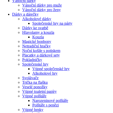
Vánoční dárky
Vánoční dárky pro muže
Vánoční dárky pro ženy
Dárky a dárečky
Alkoholové dárky
Společenské hry na párty
Dárky ke svatbě
Hlavolamy a kouzla
Kouzla
Magické bonbony
Netradiční hračky
Noční košile s potiskem
Placatky a dárkové sety
Pokladničky
Společenské hry
Vtipné společenské hry
Alkoholové hry
Svolávače
Trička na flašku
Veselé ponožky
Vtipné toaletní papíry
Vtipné polštáře
Narozeninové polštáře
Polštáře s penězi
Vtipné hrnky