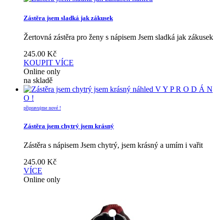
Zástěra jsem sladká jak zákusek
Žertovná zástěra pro ženy s nápisem Jsem sladká jak zákusek
245.00
Kč
KOUPIT
VÍCE
Online only
na skladě
náhled
V Y P R O D Á N
O !
připravujme nové !
Zástěra jsem chytrý jsem krásný
Zástěra s nápisem Jsem chytrý, jsem krásný a umím i vařit
245.00
Kč
VÍCE
Online only