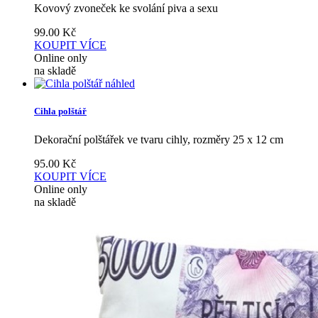
Kovový zvoneček ke svolání piva a sexu
99.00
Kč
KOUPIT
VÍCE
Online only
na skladě
náhled
Cihla polštář
Dekorační polštářek ve tvaru cihly, rozměry 25 x 12 cm
95.00
Kč
KOUPIT
VÍCE
Online only
na skladě