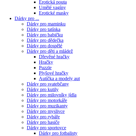
Erotická pouta
Umělé vagíny
Erotické masky
Dárky pro ...
Dárky pro maminku
Dárky pro tatínka
Dárky pro babičku
Dárky pro dědečka
Dárky pro dospělé
Dárky pro děti a mládež
Dřevěné hračky
Hračky
Puzzle
Plyšové hračky
Autíčka a modely aut
Dárky pro svatebčany
Dárky pro kutily
Dárky pro milovníky jídla
Dárky pro motorkáře
Dárky pro muzikanty
Dárky pro myslivce
Dárky pro rybáře
Dárky pro hasiče
Dárky pro sportovce
Dárky pro fotbalisty