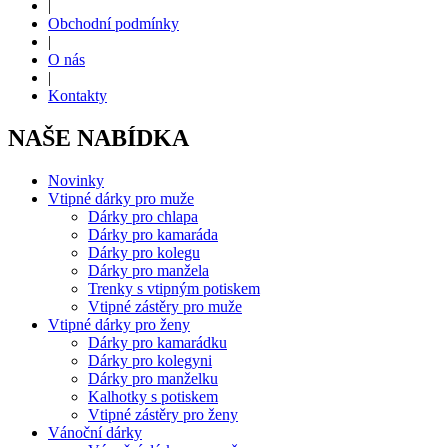
|
Obchodní podmínky
|
O nás
|
Kontakty
NAŠE NABÍDKA
Novinky
Vtipné dárky pro muže
Dárky pro chlapa
Dárky pro kamaráda
Dárky pro kolegu
Dárky pro manžela
Trenky s vtipným potiskem
Vtipné zástěry pro muže
Vtipné dárky pro ženy
Dárky pro kamarádku
Dárky pro kolegyni
Dárky pro manželku
Kalhotky s potiskem
Vtipné zástěry pro ženy
Vánoční dárky