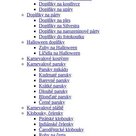
Doplňky na kostlivce
Doplňky na upíry
Doplňky na párty
Doplňky na ples
Doplňky na Silvestra
Doplňky na narozeninové párty
Doplňky do fotokoutku
Halloween doplňky
Zuby na Halloween
Líčidla na Halloween
Karnevalové kostýmy
Karnevalové paruky
Paruky mikádo
Kudrnaté paruky
Barevné paruky
Krátké paruky
Dlouhé paruky
Blonďaté paruky
Černé paruky
Karnevalové pláště
Klobouky, čelenky
Pirátské klobouky
Indiánské čelenky
Čarodějnické klobouky
Rohy na čerta