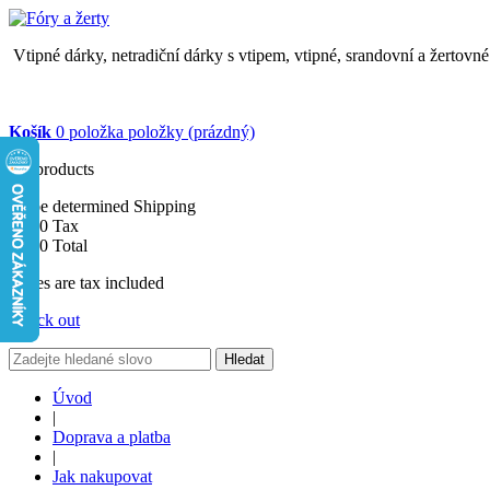
Vtipné dárky, netradiční dárky s vtipem, vtipné, srandovní a žertovn
Košík
0
položka
položky
(prázdný)
No products
To be determined
Shipping
$0.00
Tax
$0.00
Total
Prices are tax included
Check out
Hledat
Úvod
|
Doprava a platba
|
Jak nakupovat