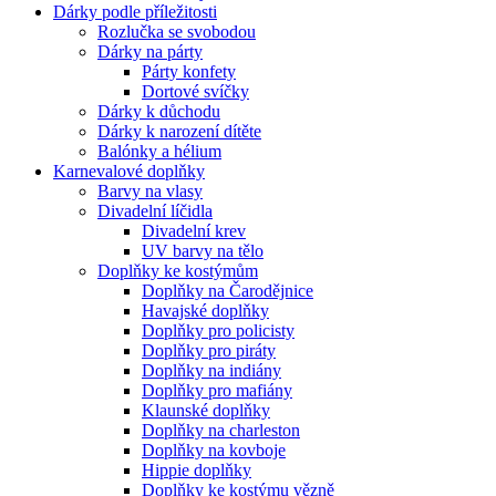
Dárky podle příležitosti
Rozlučka se svobodou
Dárky na párty
Párty konfety
Dortové svíčky
Dárky k důchodu
Dárky k narození dítěte
Balónky a hélium
Karnevalové doplňky
Barvy na vlasy
Divadelní líčidla
Divadelní krev
UV barvy na tělo
Doplňky ke kostýmům
Doplňky na Čarodějnice
Havajské doplňky
Doplňky pro policisty
Doplňky pro piráty
Doplňky na indiány
Doplňky pro mafiány
Klaunské doplňky
Doplňky na charleston
Doplňky na kovboje
Hippie doplňky
Doplňky ke kostýmu vězně