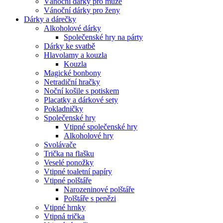
Vánoční dárky pro muže
Vánoční dárky pro ženy
Dárky a dárečky
Alkoholové dárky
Společenské hry na párty
Dárky ke svatbě
Hlavolamy a kouzla
Kouzla
Magické bonbony
Netradiční hračky
Noční košile s potiskem
Placatky a dárkové sety
Pokladničky
Společenské hry
Vtipné společenské hry
Alkoholové hry
Svolávače
Trička na flašku
Veselé ponožky
Vtipné toaletní papíry
Vtipné polštáře
Narozeninové polštáře
Polštáře s penězi
Vtipné hrnky
Vtipná trička