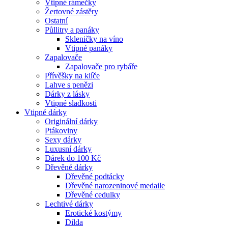
Vtipné rámečky
Žertovné zástěry
Ostatní
Půllitry a panáky
Skleničky na víno
Vtipné panáky
Zapalovače
Zapalovače pro rybáře
Přívěšky na klíče
Lahve s penězi
Dárky z lásky
Vtipné sladkosti
Vtipné dárky
Originální dárky
Ptákoviny
Sexy dárky
Luxusní dárky
Dárek do 100 Kč
Dřevěné dárky
Dřevěné podtácky
Dřevěné narozeninové medaile
Dřevěné cedulky
Lechtivé dárky
Erotické kostýmy
Dilda