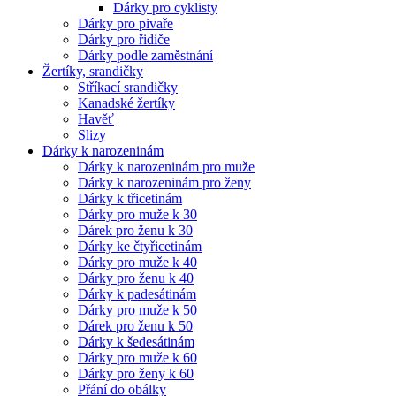
Dárky pro cyklisty
Dárky pro pivaře
Dárky pro řidiče
Dárky podle zaměstnání
Žertíky, srandičky
Stříkací srandičky
Kanadské žertíky
Havěť
Slizy
Dárky k narozeninám
Dárky k narozeninám pro muže
Dárky k narozeninám pro ženy
Dárky k třicetinám
Dárky pro muže k 30
Dárek pro ženu k 30
Dárky ke čtyřicetinám
Dárky pro muže k 40
Dárky pro ženu k 40
Dárky k padesátinám
Dárky pro muže k 50
Dárek pro ženu k 50
Dárky k šedesátinám
Dárky pro muže k 60
Dárky pro ženy k 60
Přání do obálky