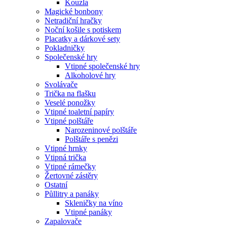
Kouzla
Magické bonbony
Netradiční hračky
Noční košile s potiskem
Placatky a dárkové sety
Pokladničky
Společenské hry
Vtipné společenské hry
Alkoholové hry
Svolávače
Trička na flašku
Veselé ponožky
Vtipné toaletní papíry
Vtipné polštáře
Narozeninové polštáře
Polštáře s penězi
Vtipné hrnky
Vtipná trička
Vtipné rámečky
Žertovné zástěry
Ostatní
Půllitry a panáky
Skleničky na víno
Vtipné panáky
Zapalovače