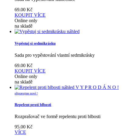
69.00
Kč
KOUPIT
VÍCE
Online only
na skladě
náhled
Vypěstuj si sedmikrásku
Sada pro vypěstování vlastní sedmikrásky
69.00
Kč
KOUPIT
VÍCE
Online only
na skladě
náhled
V Y P R O D Á N O !
připravujme nové !
Repelent proti blbosti
Rozprašovač ve formě repelentu proti blbosti
95.00
Kč
VÍCE