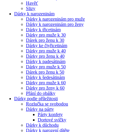
Havěť
Slizy
Dárky k narozeninám
Dárky k narozeninám pro muže
Dárky k narozeninám pro ženy
Dárky k třicetinám
Dárky pro muže k 30
Dárek pro ženu k 30
Dárky ke čtyřicetinám
Dárky pro muže k 40
Dárky pro ženu k 40
Dárky k padesátinám
Dárky pro muže k 50
Dárek pro ženu k 50
Dárky k šedesátinám
Dárky pro muže k 60
Dárky pro ženy k 60
Přání do obálky
Dárky podle příležitosti
Rozlučka se svobodou
Dárky na párty
Párty konfety
Dortové svíčky
Dárky k důchodu
Dárky k narození dítěte