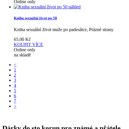
Online only
náhled
Kniha sexuální život po 50
Kniha sexuální život muže po padesátce, Prázné strany
65.00
Kč
KOUPIT
VÍCE
Online only
na skladě
<
1
2
3
4
5
6
7
>
Dárky do sto korun pro známé a přátele.