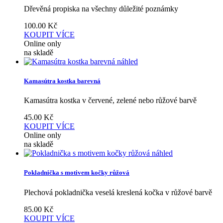
Dřevěná propiska na všechny důležité poznámky
100.00
Kč
KOUPIT
VÍCE
Online only
na skladě
náhled
Kamasútra kostka barevná
Kamasútra kostka v červené, zelené nebo růžové barvě
45.00
Kč
KOUPIT
VÍCE
Online only
na skladě
náhled
Pokladnička s motivem kočky růžová
Plechová pokladnička veselá kreslená kočka v růžové barvě
85.00
Kč
KOUPIT
VÍCE