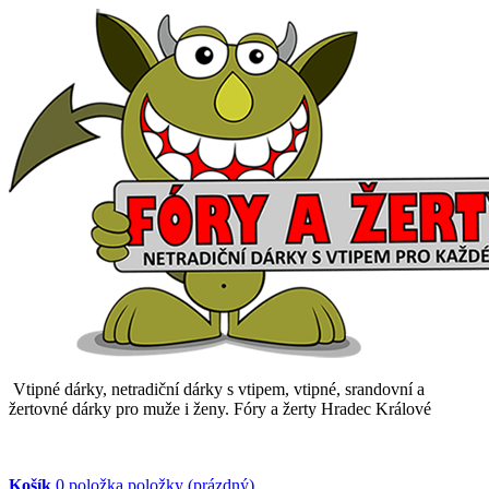
Vtipné dárky, netradiční dárky s vtipem, vtipné, srandovní a
žertovné dárky pro muže i ženy. Fóry a žerty Hradec Králové
Košík
0
položka
položky
(prázdný)