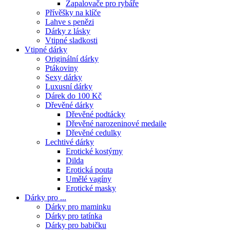
Zapalovače pro rybáře
Přívěšky na klíče
Lahve s penězi
Dárky z lásky
Vtipné sladkosti
Vtipné dárky
Originální dárky
Ptákoviny
Sexy dárky
Luxusní dárky
Dárek do 100 Kč
Dřevěné dárky
Dřevěné podtácky
Dřevěné narozeninové medaile
Dřevěné cedulky
Lechtivé dárky
Erotické kostýmy
Dilda
Erotická pouta
Umělé vagíny
Erotické masky
Dárky pro ...
Dárky pro maminku
Dárky pro tatínka
Dárky pro babičku