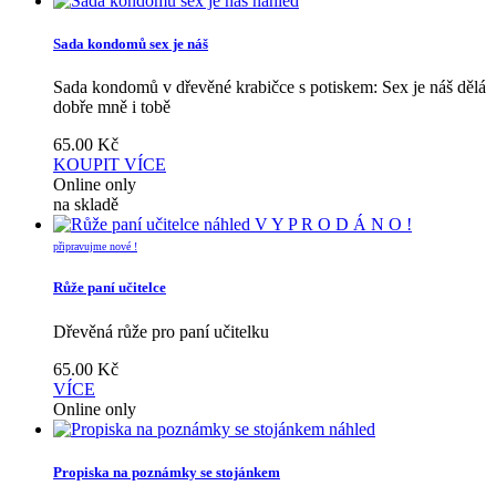
náhled
Sada kondomů sex je náš
Sada kondomů v dřevěné krabičce s potiskem: Sex je náš dělá
dobře mně i tobě
65.00
Kč
KOUPIT
VÍCE
Online only
na skladě
náhled
V Y P R O D Á N O !
připravujme nové !
Růže paní učitelce
Dřevěná růže pro paní učitelku
65.00
Kč
VÍCE
Online only
náhled
Propiska na poznámky se stojánkem