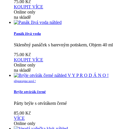
75.00
Kč
KOUPIT
VÍCE
Online only
na skladě
náhled
Panák živá voda
Skleněný panáček s barevným potiskem, Objem 40 ml
75.00
Kč
KOUPIT
VÍCE
Online only
na skladě
náhled
V Y P R O D Á N O !
připravujme nové !
Brýle otvírák černé
Párty brýle s otvírákem černé
85.00
Kč
VÍCE
Online only
náhled