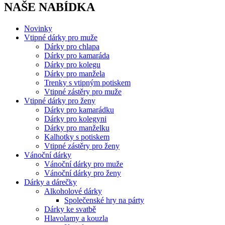
NAŠE NABÍDKA
Novinky
Vtipné dárky pro muže
Dárky pro chlapa
Dárky pro kamaráda
Dárky pro kolegu
Dárky pro manžela
Trenky s vtipným potiskem
Vtipné zástěry pro muže
Vtipné dárky pro ženy
Dárky pro kamarádku
Dárky pro kolegyni
Dárky pro manželku
Kalhotky s potiskem
Vtipné zástěry pro ženy
Vánoční dárky
Vánoční dárky pro muže
Vánoční dárky pro ženy
Dárky a dárečky
Alkoholové dárky
Společenské hry na párty
Dárky ke svatbě
Hlavolamy a kouzla