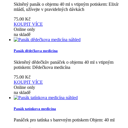
Sklněný panák o objemu 40 ml s vtipným potiskem: Elixír
mládí, užívejte v pravidelných dávkách
75.00
Kč
KOUPIT
VÍCE
Online only
na skladě
náhled
Panák dědečkova medicína
Skleněný dědečkův panáček o objemu 40 ml s vtipným
potiskem: Dědečkova medicína
75.00
Kč
KOUPIT
VÍCE
Online only
na skladě
náhled
Panák tatínkova medicína
Panáček pro tatínka s barevným potiskem Objem: 40 ml