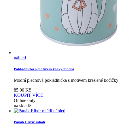
náhled
Pokladnička s motivem kočky modrá
Modrá plechová pokladnička s motivem kreslené kočičky
85.00
Kč
KOUPIT
VÍCE
Online only
na skladě
náhled
Panák Elixír mládí