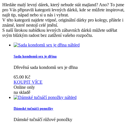
Hledáte malý levný dárek, který nebude stát majland? Ano? To jsme
pro Vás připravili kategorii levných dárků, kde se můžete inspirovat,
najít tip, nápad nebo si u nás i vybrat.
V této kategorii najdete vtipné, originální dárky pro kolegy, přátele i
známé, které nestojí celé jmění.
S naší širokou nabídkou levných zábavních dárků můžete udělat
svým blízkým radost bez zatížení vašeho rozpočtu.
náhled
Sada kondomů sex je dřina
Dřevěná sada kondomů sex je dřina
65.00
Kč
KOUPIT
VÍCE
Online only
na skladě
náhled
Dámské tučnáčí ponožky
Dámské tučnáčí růžové ponožky