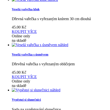
Veselá vařečka kluk
Dřevná vařečka s vyřezaným knírem 30 cm dlouhá
45.00
Kč
KOUPIT
VÍCE
Online only
na skladě
náhled
Veselá vařečka s úsměvem
Dřevěná vařečka s vyřezaným obličejem
45.00
Kč
KOUPIT
VÍCE
Online only
na skladě
náhled
Vypěstuj si slunečnici
Sada na vypěstování slunečnice