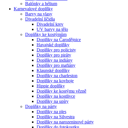
Balónky a hélium
Karnevalové doplňky
Barvy na vlasy
Divadelní líčidla
Divadelní krev
UV barvy na tělo
Doplňky ke kostýmům
Doplňky na Čarodějnice
Havajské doplňky
Doplňky pro policisty
Doplňky pro piráty
Doplňky na indiány
Doplňky pro mafiány
Klaunské doplňky
Doplňky na charleston
Doplňky na kovboje
Hippie doplňky
Doplňky ke kostýmu vězně
Doplňky na kostlivce
Doplňky na upíry
Doplňky na párty
Doplňky na ples
Doplňky na Silvestra
Doplňky na narozeninové párty
Doplňky do fotokoutku