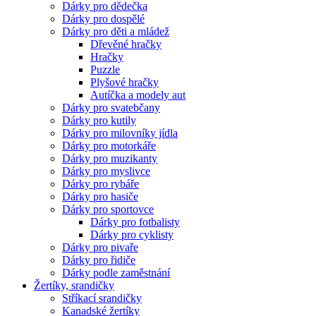
Dárky pro dědečka
Dárky pro dospělé
Dárky pro děti a mládež
Dřevěné hračky
Hračky
Puzzle
Plyšové hračky
Autíčka a modely aut
Dárky pro svatebčany
Dárky pro kutily
Dárky pro milovníky jídla
Dárky pro motorkáře
Dárky pro muzikanty
Dárky pro myslivce
Dárky pro rybáře
Dárky pro hasiče
Dárky pro sportovce
Dárky pro fotbalisty
Dárky pro cyklisty
Dárky pro pivaře
Dárky pro řidiče
Dárky podle zaměstnání
Žertíky, srandičky
Stříkací srandičky
Kanadské žertíky