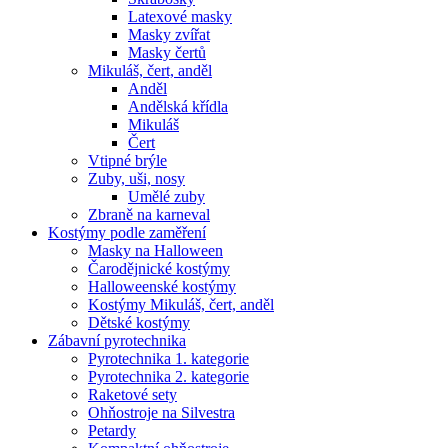
Latexové masky
Masky zvířat
Masky čertů
Mikuláš, čert, anděl
Anděl
Andělská křídla
Mikuláš
Čert
Vtipné brýle
Zuby, uši, nosy
Umělé zuby
Zbraně na karneval
Kostýmy podle zaměření
Masky na Halloween
Čarodějnické kostýmy
Halloweenské kostýmy
Kostýmy Mikuláš, čert, anděl
Dětské kostýmy
Zábavní pyrotechnika
Pyrotechnika 1. kategorie
Pyrotechnika 2. kategorie
Raketové sety
Ohňostroje na Silvestra
Petardy