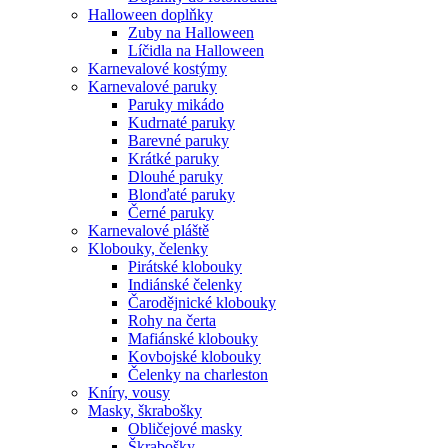
Halloween doplňky
Zuby na Halloween
Líčidla na Halloween
Karnevalové kostýmy
Karnevalové paruky
Paruky mikádo
Kudrnaté paruky
Barevné paruky
Krátké paruky
Dlouhé paruky
Blonďaté paruky
Černé paruky
Karnevalové pláště
Klobouky, čelenky
Pirátské klobouky
Indiánské čelenky
Čarodějnické klobouky
Rohy na čerta
Mafiánské klobouky
Kovbojské klobouky
Čelenky na charleston
Kníry, vousy
Masky, škrabošky
Obličejové masky
Škrabošky