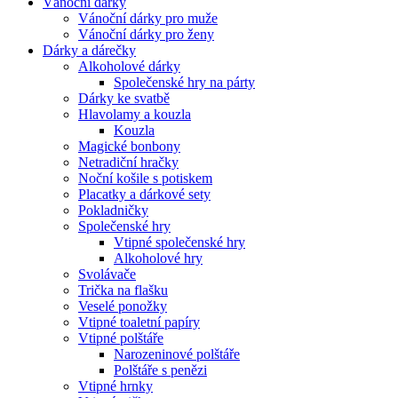
Vánoční dárky
Vánoční dárky pro muže
Vánoční dárky pro ženy
Dárky a dárečky
Alkoholové dárky
Společenské hry na párty
Dárky ke svatbě
Hlavolamy a kouzla
Kouzla
Magické bonbony
Netradiční hračky
Noční košile s potiskem
Placatky a dárkové sety
Pokladničky
Společenské hry
Vtipné společenské hry
Alkoholové hry
Svolávače
Trička na flašku
Veselé ponožky
Vtipné toaletní papíry
Vtipné polštáře
Narozeninové polštáře
Polštáře s penězi
Vtipné hrnky