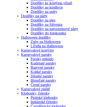
Doplňky ke kostýmu vězně
Doplňky na kostlivce
Doplňky na upíry
Doplňky na párty
Doplňky na ples
Doplňky na Silvestra
Doplňky na narozeninové párty
Doplňky do fotokoutku
Halloween doplňky
Zuby na Halloween
Líčidla na Halloween
Karnevalové kostýmy
Karnevalové paruky
Paruky mikádo
Kudrnaté paruky
Barevné paruky
Krátké paruky
Dlouhé paruky
Blonďaté paruky
Černé paruky
Karnevalové pláště
Klobouky, čelenky
Pirátské klobouky
Indiánské čelenky
Čarodějnické klobouky