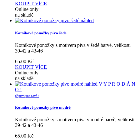
KOUPIT
VÍCE
Online only
na skladě
náhled
Kotníkové ponožky pivo šedé
Kotníkové ponožky s motivem piva v šedé barvě, velikosti
39-42 a 43-46
65.00
Kč
KOUPIT
VÍCE
Online only
na skladě
náhled
V Y P R O D Á N
O !
připravujme nové !
Kotníkové ponožky pivo modré
Kotníkové ponožky s motivem piva v modré barvě, velikosti
39-42 a 43-46
65.00
Kč