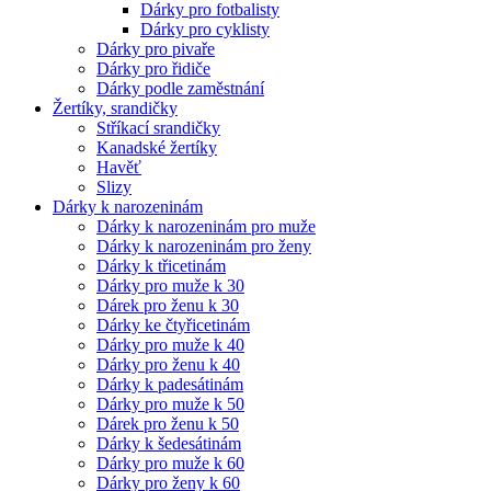
Dárky pro fotbalisty
Dárky pro cyklisty
Dárky pro pivaře
Dárky pro řidiče
Dárky podle zaměstnání
Žertíky, srandičky
Stříkací srandičky
Kanadské žertíky
Havěť
Slizy
Dárky k narozeninám
Dárky k narozeninám pro muže
Dárky k narozeninám pro ženy
Dárky k třicetinám
Dárky pro muže k 30
Dárek pro ženu k 30
Dárky ke čtyřicetinám
Dárky pro muže k 40
Dárky pro ženu k 40
Dárky k padesátinám
Dárky pro muže k 50
Dárek pro ženu k 50
Dárky k šedesátinám
Dárky pro muže k 60
Dárky pro ženy k 60