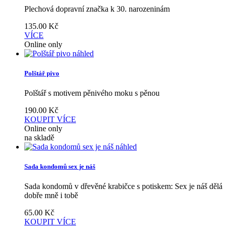
Plechová dopravní značka k 30. narozeninám
135.00
Kč
VÍCE
Online only
náhled
Polštář pivo
Polštář s motivem pěnivého moku s pěnou
190.00
Kč
KOUPIT
VÍCE
Online only
na skladě
náhled
Sada kondomů sex je náš
Sada kondomů v dřevěné krabičce s potiskem: Sex je náš dělá
dobře mně i tobě
65.00
Kč
KOUPIT
VÍCE