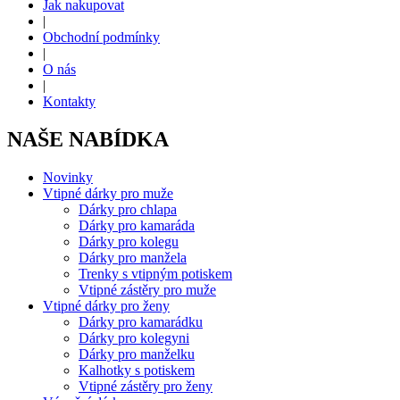
Jak nakupovat
|
Obchodní podmínky
|
O nás
|
Kontakty
NAŠE NABÍDKA
Novinky
Vtipné dárky pro muže
Dárky pro chlapa
Dárky pro kamaráda
Dárky pro kolegu
Dárky pro manžela
Trenky s vtipným potiskem
Vtipné zástěry pro muže
Vtipné dárky pro ženy
Dárky pro kamarádku
Dárky pro kolegyni
Dárky pro manželku
Kalhotky s potiskem
Vtipné zástěry pro ženy