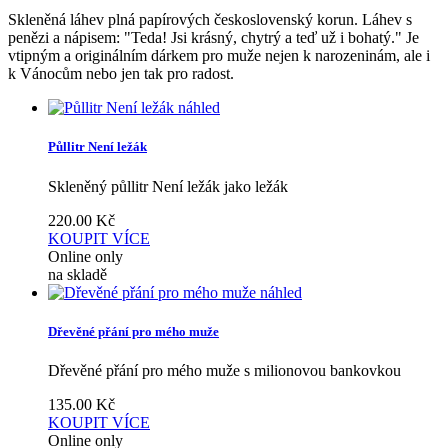
Skleněná láhev plná papírových československý korun. Láhev s
penězi a nápisem: "Teda! Jsi krásný, chytrý a teď už i bohatý." Je
vtipným a originálním dárkem pro muže nejen k narozeninám, ale i
k Vánocům nebo jen tak pro radost.
náhled
Půllitr Není ležák
Skleněný půllitr Není ležák jako ležák
220.00
Kč
KOUPIT
VÍCE
Online only
na skladě
náhled
Dřevěné přání pro mého muže
Dřevěné přání pro mého muže s milionovou bankovkou
135.00
Kč
KOUPIT
VÍCE
Online only