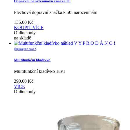
Dopravní narozeninová značka 50
Plechová dopravní značka k 50. narozeninám
135.00
Kč
KOUPIT
VÍCE
Online only
na skladě
náhled
V Y P R O D Á N O !
připravujme nové !
Multifunkční kladívko
Multifunkční kladívko 18v1
290.00
Kč
VÍCE
Online only