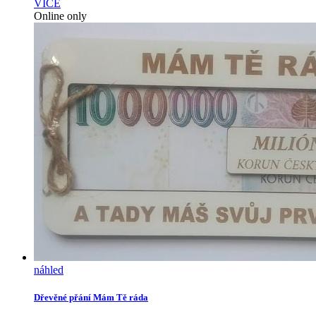
VÍCE
Online only
náhled
Dřevěné přání Mám Tě ráda