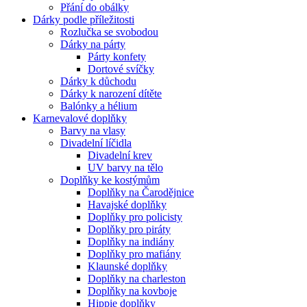
Přání do obálky
Dárky podle příležitosti
Rozlučka se svobodou
Dárky na párty
Párty konfety
Dortové svíčky
Dárky k důchodu
Dárky k narození dítěte
Balónky a hélium
Karnevalové doplňky
Barvy na vlasy
Divadelní líčidla
Divadelní krev
UV barvy na tělo
Doplňky ke kostýmům
Doplňky na Čarodějnice
Havajské doplňky
Doplňky pro policisty
Doplňky pro piráty
Doplňky na indiány
Doplňky pro mafiány
Klaunské doplňky
Doplňky na charleston
Doplňky na kovboje
Hippie doplňky