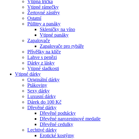
Vtipná trička
Vtipné rámečky
Žertovné zástěry
Ostatní
Půllitry a panáky
Skleničky na víno
Vtipné panáky
Zapalovače
Zapalovače pro rybáře
Přívěšky na klíče
Lahve s penězi
Dárky z lásky
Vtipné sladkosti
Vtipné dárky
Originální dárky
Ptákoviny
Sexy dárky
Luxusní dárky
Dárek do 100 Kč
Dřevěné dárky
Dřevěné podtácky
Dřevěné narozeninové medaile
Dřevěné cedulky
Lechtivé dárky
Erotické kostýmy