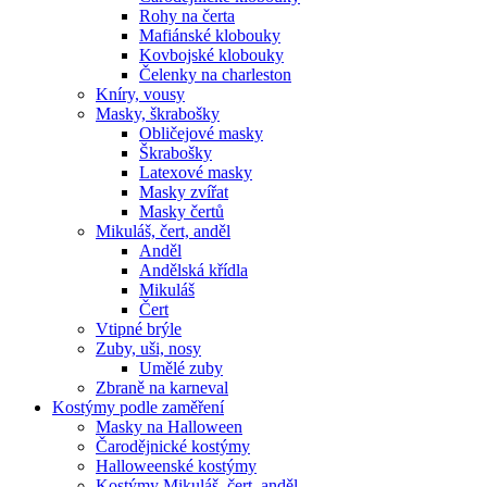
Rohy na čerta
Mafiánské klobouky
Kovbojské klobouky
Čelenky na charleston
Kníry, vousy
Masky, škrabošky
Obličejové masky
Škrabošky
Latexové masky
Masky zvířat
Masky čertů
Mikuláš, čert, anděl
Anděl
Andělská křídla
Mikuláš
Čert
Vtipné brýle
Zuby, uši, nosy
Umělé zuby
Zbraně na karneval
Kostýmy podle zaměření
Masky na Halloween
Čarodějnické kostýmy
Halloweenské kostýmy
Kostýmy Mikuláš, čert, anděl