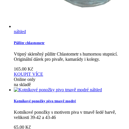
náhled
Půllitr chlastometr
Vtipný skleněný půllitr Chlastometr s humornou stupnicí.
Originální dárek pro pivaře, kamarády i kolegy.
165.00
Kč
KOUPIT
VÍCE
Online only
na skladě
náhled
Kotníkové ponožky pivo tmavě modré
Kotníkové ponožky s motivem piva v tmavě šedé barvě,
velikosti 39-42 a 43-46
65.00
Kč