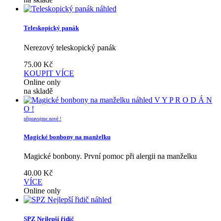
náhled
Teleskopický panák
Nerezový teleskopický panák
75.00
Kč
KOUPIT
VÍCE
Online only
na skladě
náhled
V Y P R O D Á N
O !
připravujme nové !
Magické bonbony na manželku
Magické bonbony. První pomoc při alergii na manželku
40.00
Kč
VÍCE
Online only
náhled
SPZ Nejlepší řidič