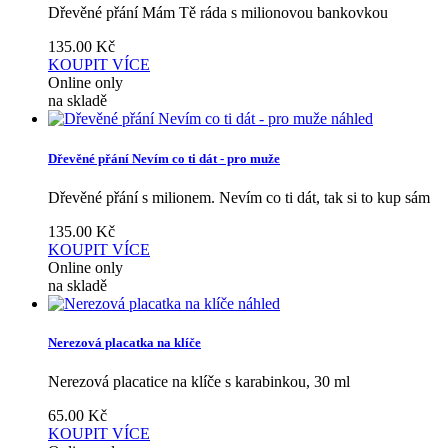
Dřevěné přání Mám Tě ráda s milionovou bankovkou
135.00
Kč
KOUPIT
VÍCE
Online only
na skladě
náhled
Dřevěné přání Nevím co ti dát - pro muže
Dřevěné přání s milionem. Nevím co ti dát, tak si to kup sám
135.00
Kč
KOUPIT
VÍCE
Online only
na skladě
náhled
Nerezová placatka na klíče
Nerezová placatice na klíče s karabinkou, 30 ml
65.00
Kč
KOUPIT
VÍCE