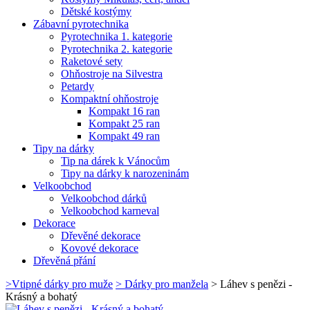
Dětské kostýmy
Zábavní pyrotechnika
Pyrotechnika 1. kategorie
Pyrotechnika 2. kategorie
Raketové sety
Ohňostroje na Silvestra
Petardy
Kompaktní ohňostroje
Kompakt 16 ran
Kompakt 25 ran
Kompakt 49 ran
Tipy na dárky
Tip na dárek k Vánocům
Tipy na dárky k narozeninám
Velkoobchod
Velkoobchod dárků
Velkoobchod karneval
Dekorace
Dřevěné dekorace
Kovové dekorace
Dřevěná přání
>
Vtipné dárky pro muže
>
Dárky pro manžela
>
Láhev s penězi -
Krásný a bohatý