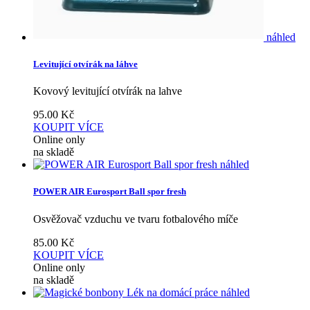
náhled
Levitující otvírák na láhve
Kovový levitující otvírák na lahve
95.00
Kč
KOUPIT
VÍCE
Online only
na skladě
náhled
POWER AIR Eurosport Ball spor fresh
Osvěžovač vzduchu ve tvaru fotbalového míče
85.00
Kč
KOUPIT
VÍCE
Online only
na skladě
náhled