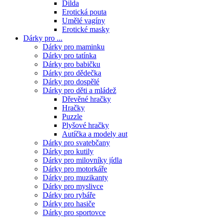
Dilda
Erotická pouta
Umělé vagíny
Erotické masky
Dárky pro ...
Dárky pro maminku
Dárky pro tatínka
Dárky pro babičku
Dárky pro dědečka
Dárky pro dospělé
Dárky pro děti a mládež
Dřevěné hračky
Hračky
Puzzle
Plyšové hračky
Autíčka a modely aut
Dárky pro svatebčany
Dárky pro kutily
Dárky pro milovníky jídla
Dárky pro motorkáře
Dárky pro muzikanty
Dárky pro myslivce
Dárky pro rybáře
Dárky pro hasiče
Dárky pro sportovce