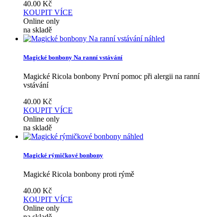
40.00
Kč
KOUPIT
VÍCE
Online only
na skladě
náhled
Magické bonbony Na ranní vstávání
Magické Ricola bonbony První pomoc při alergii na ranní
vstávání
40.00
Kč
KOUPIT
VÍCE
Online only
na skladě
náhled
Magické rýmičkové bonbony
Magické Ricola bonbony proti rýmě
40.00
Kč
KOUPIT
VÍCE
Online only
na skladě