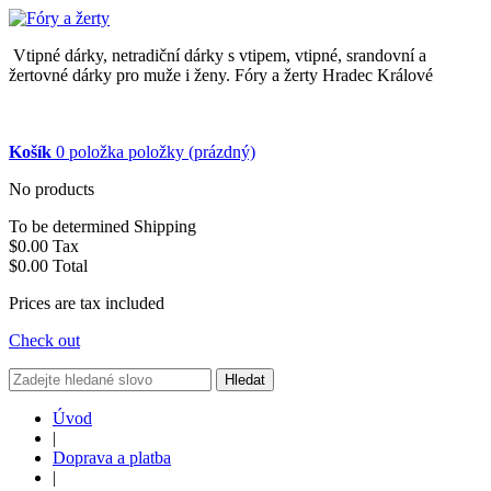
Vtipné dárky, netradiční dárky s vtipem, vtipné, srandovní a
žertovné dárky pro muže i ženy. Fóry a žerty Hradec Králové
Košík
0
položka
položky
(prázdný)
No products
To be determined
Shipping
$0.00
Tax
$0.00
Total
Prices are tax included
Check out
Hledat
Úvod
|
Doprava a platba
|