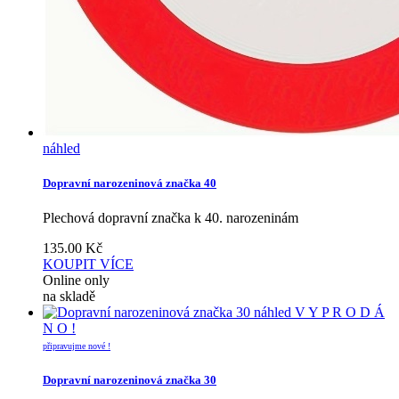
náhled
Dopravní narozeninová značka 40
Plechová dopravní značka k 40. narozeninám
135.00
Kč
KOUPIT
VÍCE
Online only
na skladě
náhled
V Y P R O D Á
N O !
připravujme nové !
Dopravní narozeninová značka 30