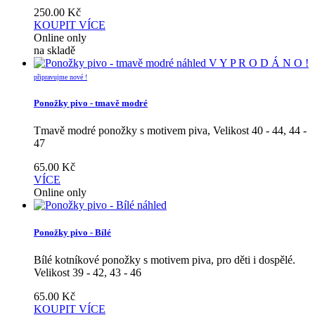
250.00
Kč
KOUPIT
VÍCE
Online only
na skladě
náhled
V Y P R O D Á N O !
připravujme nové !
Ponožky pivo - tmavě modré
Tmavě modré ponožky s motivem piva, Velikost 40 - 44, 44 -
47
65.00
Kč
VÍCE
Online only
náhled
Ponožky pivo - Bílé
Bílé kotníkové ponožky s motivem piva, pro děti i dospělé.
Velikost 39 - 42, 43 - 46
65.00
Kč
KOUPIT
VÍCE