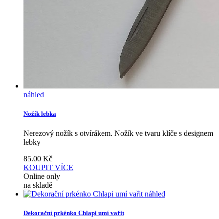
náhled
Nožík lebka
Nerezový nožík s otvírákem. Nožík ve tvaru klíče s designem
lebky
85.00
Kč
KOUPIT
VÍCE
Online only
na skladě
náhled
Dekorační prkénko Chlapi umí vařit