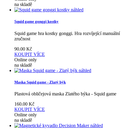
na skladě
náhled
Squid game gonggi kostky
Squid game hra kostky gonggi. Hra rozvíjející manuální
zručnost
90.00
Kč
KOUPIT
VÍCE
Online only
na skladě
náhled
Maska Squid game - Zlatý býk
Plastová obličejová maska Zlatého býka - Squid game
160.00
Kč
KOUPIT
VÍCE
Online only
na skladě
náhled