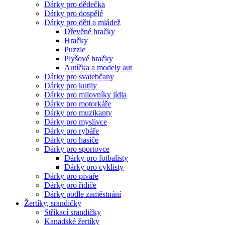
Dárky pro dědečka
Dárky pro dospělé
Dárky pro děti a mládež
Dřevěné hračky
Hračky
Puzzle
Plyšové hračky
Autíčka a modely aut
Dárky pro svatebčany
Dárky pro kutily
Dárky pro milovníky jídla
Dárky pro motorkáře
Dárky pro muzikanty
Dárky pro myslivce
Dárky pro rybáře
Dárky pro hasiče
Dárky pro sportovce
Dárky pro fotbalisty
Dárky pro cyklisty
Dárky pro pivaře
Dárky pro řidiče
Dárky podle zaměstnání
Žertíky, srandičky
Stříkací srandičky
Kanadské žertíky