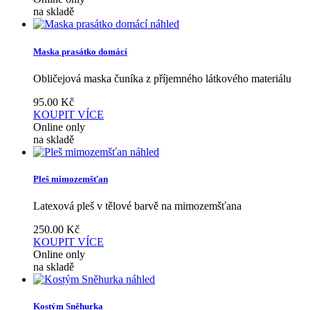
na skladě
náhled
Maska prasátko domácí
Obličejová maska čuníka z příjemného látkového materiálu
95.00
Kč
KOUPIT
VÍCE
Online only
na skladě
náhled
Pleš mimozemšťan
Latexová pleš v tělové barvě na mimozemšťana
250.00
Kč
KOUPIT
VÍCE
Online only
na skladě
náhled
Kostým Sněhurka