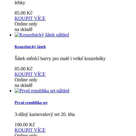
lebky
85.00
Kč
KOUPIT
VÍCE
Online only
na skladě
náhled
Kouzelnický šátek
Šátek měnící barvy pro malé i velké kouzelníky
85.00
Kč
KOUPIT
VÍCE
Online only
na skladě
náhled
První republika set
3-dílný karnevalový set 20. léta
190.00
Kč
KOUPIT
VÍCE
Online only