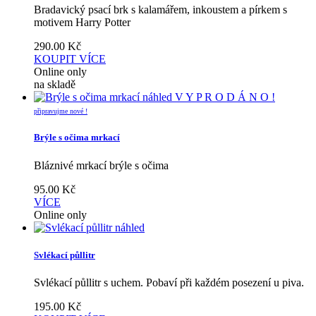
Bradavický psací brk s kalamářem, inkoustem a pírkem s
motivem Harry Potter
290.00
Kč
KOUPIT
VÍCE
Online only
na skladě
náhled
V Y P R O D Á N O !
připravujme nové !
Brýle s očima mrkací
Bláznivé mrkací brýle s očima
95.00
Kč
VÍCE
Online only
náhled
Svlékací půllitr
Svlékací půllitr s uchem. Pobaví při každém posezení u piva.
195.00
Kč