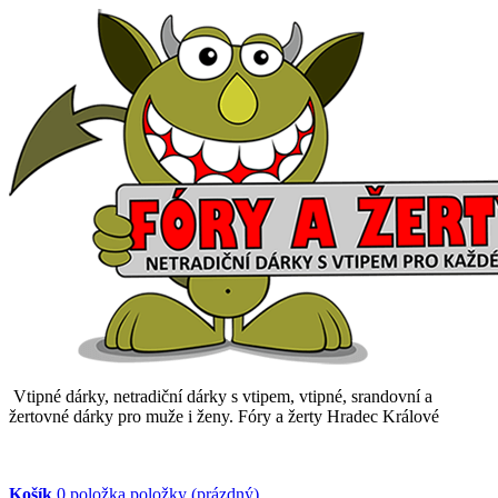
Vtipné dárky, netradiční dárky s vtipem, vtipné, srandovní a
žertovné dárky pro muže i ženy. Fóry a žerty Hradec Králové
Košík
0
položka
položky
(prázdný)