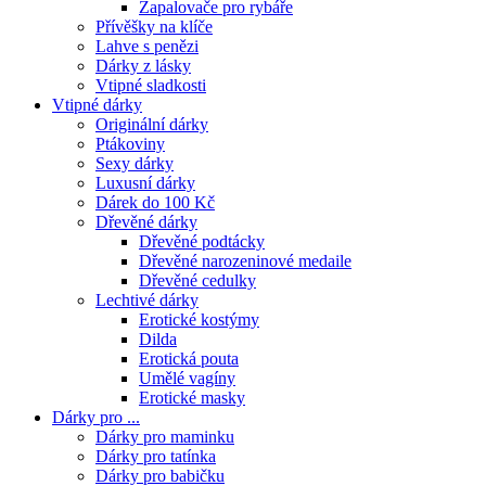
Zapalovače pro rybáře
Přívěšky na klíče
Lahve s penězi
Dárky z lásky
Vtipné sladkosti
Vtipné dárky
Originální dárky
Ptákoviny
Sexy dárky
Luxusní dárky
Dárek do 100 Kč
Dřevěné dárky
Dřevěné podtácky
Dřevěné narozeninové medaile
Dřevěné cedulky
Lechtivé dárky
Erotické kostýmy
Dilda
Erotická pouta
Umělé vagíny
Erotické masky
Dárky pro ...
Dárky pro maminku
Dárky pro tatínka
Dárky pro babičku