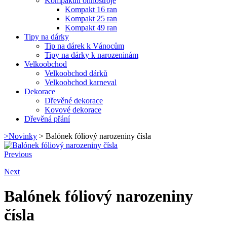
Kompaktní ohňostroje
Kompakt 16 ran
Kompakt 25 ran
Kompakt 49 ran
Tipy na dárky
Tip na dárek k Vánocům
Tipy na dárky k narozeninám
Velkoobchod
Velkoobchod dárků
Velkoobchod karneval
Dekorace
Dřevěné dekorace
Kovové dekorace
Dřevěná přání
>
Novinky
>
Balónek fóliový narozeniny čísla
Previous
Next
Balónek fóliový narozeniny
čísla