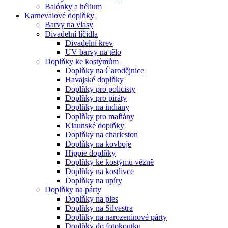
Balónky a hélium
Karnevalové doplňky
Barvy na vlasy
Divadelní líčidla
Divadelní krev
UV barvy na tělo
Doplňky ke kostýmům
Doplňky na Čarodějnice
Havajské doplňky
Doplňky pro policisty
Doplňky pro piráty
Doplňky na indiány
Doplňky pro mafiány
Klaunské doplňky
Doplňky na charleston
Doplňky na kovboje
Hippie doplňky
Doplňky ke kostýmu vězně
Doplňky na kostlivce
Doplňky na upíry
Doplňky na párty
Doplňky na ples
Doplňky na Silvestra
Doplňky na narozeninové párty
Doplňky do fotokoutku