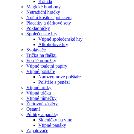
Kouzla
Magické bonbony
Netradiční hračky
Noční košile s potiskem
Placatky a dárkové sety
Pokladničky
Společenské hry
Vtipné společenské hry
Alkoholové hry
Svolávače
Trička na flašku
Veselé ponožky
Vtipné toaletní papíry
Vtipné polštáře
Narozeninové polštáře
Polštáře s penězi
Vtipné hrnky
Vtipná trička
Vtipné rámečky
Žertovné zástěry
Ostatní
Půllitry a panáky
Skleničky na víno
Vtipné panáky
Zapalovače