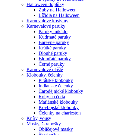
Halloween doplňky
Zuby na Halloween
Líčidla na Halloween
Karnevalové kostýmy
Karnevalové paruky
Paruky mikádo
Kudrnaté paruky
Barevné paruky
Krátké paruky
Dlouhé paruky
Blonďaté paruky
Černé paruky
Karnevalové pláště
Klobouky, čelenky
Pirátské klobouky
Indiánské čelenky
Čarodějnické klobouky
Rohy na čerta
Mafiánské klobouky
Kovbojské klobouky
Čelenky na charleston
Kníry, vousy
Masky, škrabošky
Obličejové masky
Škrabošky