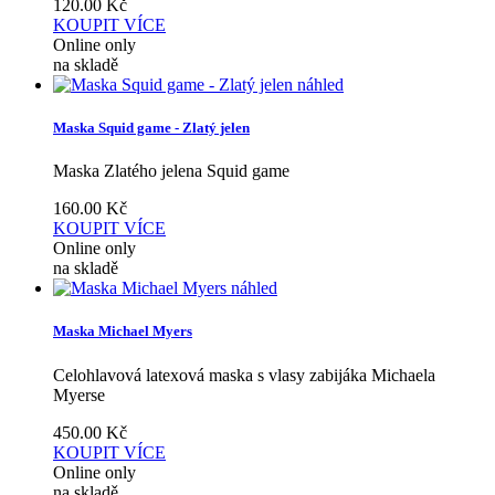
120.00
Kč
KOUPIT
VÍCE
Online only
na skladě
náhled
Maska Squid game - Zlatý jelen
Maska Zlatého jelena Squid game
160.00
Kč
KOUPIT
VÍCE
Online only
na skladě
náhled
Maska Michael Myers
Celohlavová latexová maska s vlasy zabijáka Michaela
Myerse
450.00
Kč
KOUPIT
VÍCE
Online only
na skladě