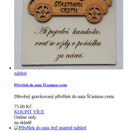
náhled
Přívěšek do auta Šťastnou cestu
Dřevěný gravírovaný přívěšek do auta Šťastnou cestu
75.00
Kč
KOUPIT
VÍCE
Online only
na skladě
náhled