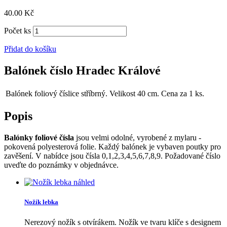
40.00
Kč
Počet ks
Přidat do košíku
Balónek číslo Hradec Králové
Balónek foliový číslice stříbrný. Velikost 40 cm. Cena za 1 ks.
Popis
Balónky foliové čísla
jsou velmi odolné, vyrobené z mylaru -
pokovená polyesterová folie. Každý balónek je vybaven poutky pro
zavěšení. V nabídce jsou čísla 0,1,2,3,4,5,6,7,8,9. Požadované číslo
uveďte do poznámky v objednávce.
náhled
Nožík lebka
Nerezový nožík s otvírákem. Nožík ve tvaru klíče s designem