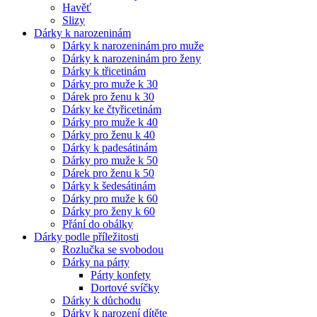
Havěť
Slizy
Dárky k narozeninám
Dárky k narozeninám pro muže
Dárky k narozeninám pro ženy
Dárky k třicetinám
Dárky pro muže k 30
Dárek pro ženu k 30
Dárky ke čtyřicetinám
Dárky pro muže k 40
Dárky pro ženu k 40
Dárky k padesátinám
Dárky pro muže k 50
Dárek pro ženu k 50
Dárky k šedesátinám
Dárky pro muže k 60
Dárky pro ženy k 60
Přání do obálky
Dárky podle příležitosti
Rozlučka se svobodou
Dárky na párty
Párty konfety
Dortové svíčky
Dárky k důchodu
Dárky k narození dítěte