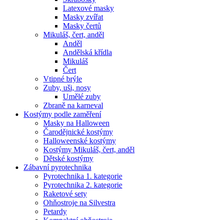
Latexové masky
Masky zvířat
Masky čertů
Mikuláš, čert, anděl
Anděl
Andělská křídla
Mikuláš
Čert
Vtipné brýle
Zuby, uši, nosy
Umělé zuby
Zbraně na karneval
Kostýmy podle zaměření
Masky na Halloween
Čarodějnické kostýmy
Halloweenské kostýmy
Kostýmy Mikuláš, čert, anděl
Dětské kostýmy
Zábavní pyrotechnika
Pyrotechnika 1. kategorie
Pyrotechnika 2. kategorie
Raketové sety
Ohňostroje na Silvestra
Petardy