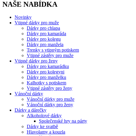
NAŠE NABÍDKA
Novinky
Vtipné dárky pro muže
Dárky pro chlapa
Dárky pro kamaráda
Dárky pro kolegu
Dárky pro manžela
Trenky s vtipným potiskem
Vtipné zástěry pro muže
Vtipné dárky pro ženy
Dárky pro kamarádku
Dárky pro kolegyni
Dárky pro manželku
Kalhotky s potiskem
Vtipné zástěry pro ženy
Vánoční dárky
Vánoční dárky pro muže
Vánoční dárky pro ženy
Dárky a dárečky
Alkoholové dárky
Společenské hry na párty
Dárky ke svatbě
Hlavolamy a kouzla