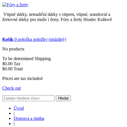
Vtipné dárky, netradiční dárky s vtipem, vtipné, srandovní a
žertovné dárky pro muže i ženy. Fóry a žerty Hradec Králové
Košík
0
položka
položky
(prázdný)
No products
To be determined
Shipping
$0.00
Tax
$0.00
Total
Prices are tax included
Check out
Hledat
Úvod
|
Doprava a platba
|