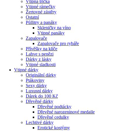
Vtipná trička
Vtipné rámečky
Žertovné zástěry
Ostatní
Půllitry a panáky
Skleničky na víno
Vtipné panáky
Zapalovače
Zapalovače pro rybáře
Přívěšky na klíče
Lahve s penězi
Dárky z lásky
Vtipné sladkosti
Vtipné dárky
Originální dárky
Ptákoviny
Sexy dárky
Luxusní dárky
Dárek do 100 Kč
Dřevěné dárky
Dřevěné podtácky
Dřevěné narozeninové medaile
Dřevěné cedulky
Lechtivé dárky
Erotické kostýmy