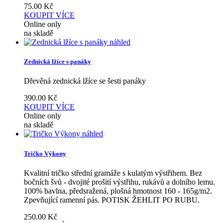
75.00
Kč
KOUPIT
VÍCE
Online only
na skladě
náhled
Zednická lžíce s panáky
Dřevěná zednická lžíce se šesti panáky
390.00
Kč
KOUPIT
VÍCE
Online only
na skladě
náhled
Tričko Výkony
Kvalitní tričko střední gramáže s kulatým výstřihem. Bez
bočních švů - dvojité prošití výstřihu, rukávů a dolního lemu.
100% bavlna, předsražená, plošná hmotnost 160 - 165g/m2.
Zpevňující ramenní pás. POTISK ŽEHLIT PO RUBU.
250.00
Kč