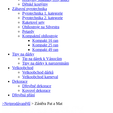
Dětské kostýmy
Zábavní pyrotechnika
Pyrotechnika 1. kategorie
Pyrotechnika 2. kategorie
Raketové sety
Ohňostroje na Silvestra
Petardy
Kompaktní ohňostroje
Kompakt 16 ran
Kompakt 25 ran
Kompakt 49 ran
Tipy na dárky
Tip na dárek k Vánocům
Tipy na dárky k narozeninám
Velkoobchod
Velkoobchod dárků
Velkoobchod karneval
Dekorace
Dřevěné dekorace
Kovové dekorace
Dřevěná přání
>
Nejprodávanější
>
Zástěra Pat a Mat