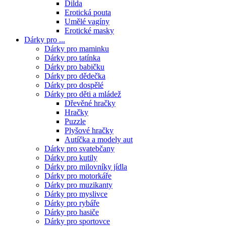
Dilda
Erotická pouta
Umělé vagíny
Erotické masky
Dárky pro ...
Dárky pro maminku
Dárky pro tatínka
Dárky pro babičku
Dárky pro dědečka
Dárky pro dospělé
Dárky pro děti a mládež
Dřevěné hračky
Hračky
Puzzle
Plyšové hračky
Autíčka a modely aut
Dárky pro svatebčany
Dárky pro kutily
Dárky pro milovníky jídla
Dárky pro motorkáře
Dárky pro muzikanty
Dárky pro myslivce
Dárky pro rybáře
Dárky pro hasiče
Dárky pro sportovce