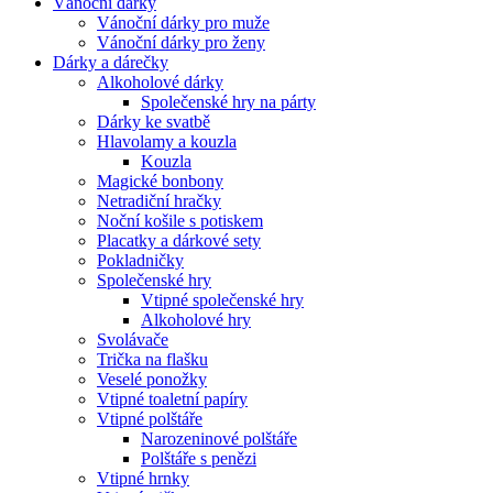
Vánoční dárky
Vánoční dárky pro muže
Vánoční dárky pro ženy
Dárky a dárečky
Alkoholové dárky
Společenské hry na párty
Dárky ke svatbě
Hlavolamy a kouzla
Kouzla
Magické bonbony
Netradiční hračky
Noční košile s potiskem
Placatky a dárkové sety
Pokladničky
Společenské hry
Vtipné společenské hry
Alkoholové hry
Svolávače
Trička na flašku
Veselé ponožky
Vtipné toaletní papíry
Vtipné polštáře
Narozeninové polštáře
Polštáře s penězi
Vtipné hrnky