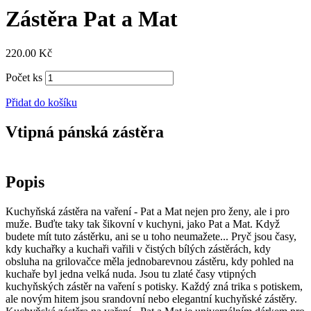
Zástěra Pat a Mat
220.00
Kč
Počet ks
Přidat do košíku
Vtipná pánská zástěra
Popis
Kuchyňská zástěra na vaření - Pat a Mat nejen pro ženy, ale i pro
muže. Buďte taky tak šikovní v kuchyni, jako Pat a Mat. Když
budete mít tuto zástěrku, ani se u toho neumažete... Pryč jsou časy,
kdy kuchařky a kuchaři vařili v čistých bílých zástěrách, kdy
obsluha na grilovačce měla jednobarevnou zástěru, kdy pohled na
kuchaře byl jedna velká nuda. Jsou tu zlaté časy vtipných
kuchyňských zástěr na vaření s potisky. Každý zná trika s potiskem,
ale novým hitem jsou srandovní nebo elegantní kuchyňské zástěry.