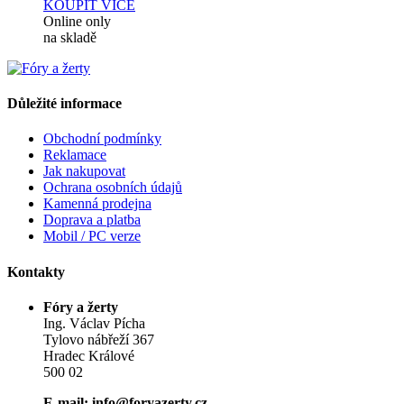
KOUPIT
VÍCE
Online only
na skladě
Důležité informace
Obchodní podmínky
Reklamace
Jak nakupovat
Ochrana osobních údajů
Kamenná prodejna
Doprava a platba
Mobil / PC verze
Kontakty
Fóry a žerty
Ing. Václav Pícha
Tylovo nábřeží 367
Hradec Králové
500 02
E-mail: info@foryazerty.cz