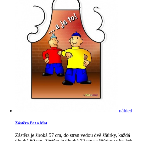
náhled
Zástěra Pat a Mat
Zástěra je široká 57 cm, do stran vedou dvě šňůrky, každá
dlouhá 60 cm. Zástěra je dlouhá 72 cm se šňůrkou přes krk