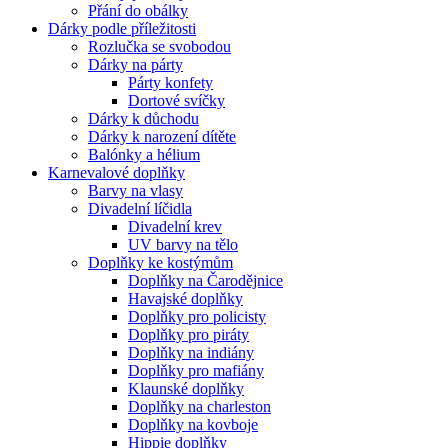
Přání do obálky
Dárky podle příležitosti
Rozlučka se svobodou
Dárky na párty
Párty konfety
Dortové svíčky
Dárky k důchodu
Dárky k narození dítěte
Balónky a hélium
Karnevalové doplňky
Barvy na vlasy
Divadelní líčidla
Divadelní krev
UV barvy na tělo
Doplňky ke kostýmům
Doplňky na Čarodějnice
Havajské doplňky
Doplňky pro policisty
Doplňky pro piráty
Doplňky na indiány
Doplňky pro mafiány
Klaunské doplňky
Doplňky na charleston
Doplňky na kovboje
Hippie doplňky