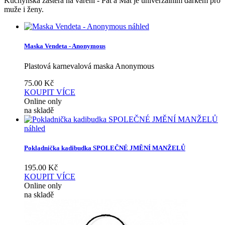
Kuchyňská zástěra na vaření - Pat a Mat je univerzálním dárkem pro
muže i ženy.
náhled
Maska Vendeta - Anonymous
Plastová karnevalová maska Anonymous
75.00
Kč
KOUPIT
VÍCE
Online only
na skladě
náhled
Pokladnička kadibudka SPOLEČNÉ JMĚNÍ MANŽELŮ
195.00
Kč
KOUPIT
VÍCE
Online only
na skladě