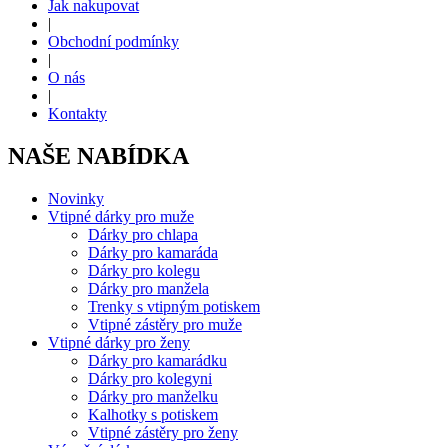
Jak nakupovat
|
Obchodní podmínky
|
O nás
|
Kontakty
NAŠE NABÍDKA
Novinky
Vtipné dárky pro muže
Dárky pro chlapa
Dárky pro kamaráda
Dárky pro kolegu
Dárky pro manžela
Trenky s vtipným potiskem
Vtipné zástěry pro muže
Vtipné dárky pro ženy
Dárky pro kamarádku
Dárky pro kolegyni
Dárky pro manželku
Kalhotky s potiskem
Vtipné zástěry pro ženy