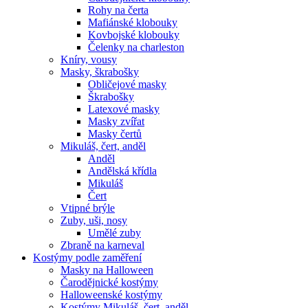
Rohy na čerta
Mafiánské klobouky
Kovbojské klobouky
Čelenky na charleston
Kníry, vousy
Masky, škrabošky
Obličejové masky
Škrabošky
Latexové masky
Masky zvířat
Masky čertů
Mikuláš, čert, anděl
Anděl
Andělská křídla
Mikuláš
Čert
Vtipné brýle
Zuby, uši, nosy
Umělé zuby
Zbraně na karneval
Kostýmy podle zaměření
Masky na Halloween
Čarodějnické kostýmy
Halloweenské kostýmy
Kostýmy Mikuláš, čert, anděl