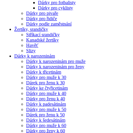
Dárky pro fotbalisty
Dárky pro cyklisty
Dárky pro pivaře
Dárky pro řidiče
Dárky podle zaměstnání
Žertíky, srandičky
Stříkací srandičky
Kanadské žertíky
Havěť
Slizy
Dárky k narozeninám
Dárky k narozeninám pro muže
Dárky k narozeninám pro ženy
Dárky k třicetinám
Dárky pro muže k 30
Dárek pro ženu k 30
Dárky ke čtyřicetinám
Dárky pro muže k 40
Dárky pro ženu k 40
Dárky k padesátinám
Dárky pro muže k 50
Dárek pro ženu k 50
Dárky k šedesátinám
Dárky pro muže k 60
Dárky pro ženy k 60