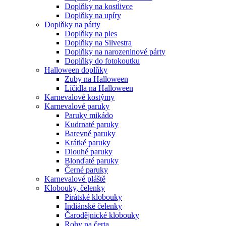
Doplňky na kostlivce
Doplňky na upíry
Doplňky na párty
Doplňky na ples
Doplňky na Silvestra
Doplňky na narozeninové párty
Doplňky do fotokoutku
Halloween doplňky
Zuby na Halloween
Líčidla na Halloween
Karnevalové kostýmy
Karnevalové paruky
Paruky mikádo
Kudrnaté paruky
Barevné paruky
Krátké paruky
Dlouhé paruky
Blonďaté paruky
Černé paruky
Karnevalové pláště
Klobouky, čelenky
Pirátské klobouky
Indiánské čelenky
Čarodějnické klobouky
Rohy na čerta