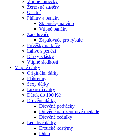
Vtipné rámečky
Žertovné zástěry
Ostatní
Půllitry a panáky
Skleničky na víno
Vtipné panáky
Zapalovače
Zapalovače pro rybáře
Přívěšky na klíče
Lahve s penězi
Dárky z lásky
Vtipné sladkosti
Vtipné dárky
Originální dárky
Ptákoviny
Sexy dárky
Luxusní dárky
Dárek do 100 Kč
Dřevěné dárky
Dřevěné podtácky
Dřevěné narozeninové medaile
Dřevěné cedulky
Lechtivé dárky
Erotické kostýmy
Dilda