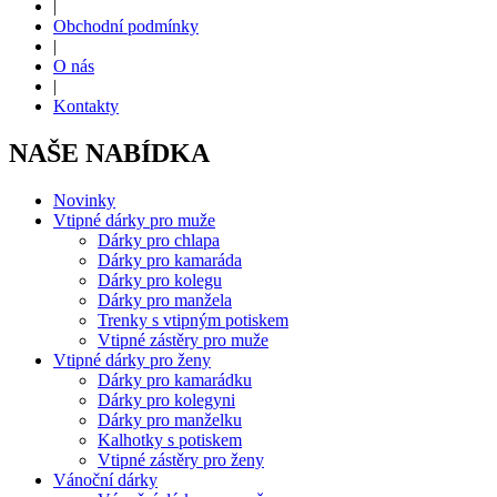
|
Obchodní podmínky
|
O nás
|
Kontakty
NAŠE NABÍDKA
Novinky
Vtipné dárky pro muže
Dárky pro chlapa
Dárky pro kamaráda
Dárky pro kolegu
Dárky pro manžela
Trenky s vtipným potiskem
Vtipné zástěry pro muže
Vtipné dárky pro ženy
Dárky pro kamarádku
Dárky pro kolegyni
Dárky pro manželku
Kalhotky s potiskem
Vtipné zástěry pro ženy
Vánoční dárky