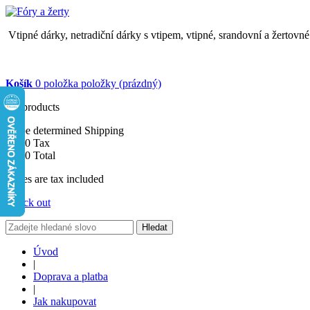
Vtipné dárky, netradiční dárky s vtipem, vtipné, srandovní a žertovn
Košík
0
položka
položky
(prázdný)
No products
To be determined
Shipping
$0.00
Tax
$0.00
Total
Prices are tax included
Check out
Hledat
Úvod
|
Doprava a platba
|
Jak nakupovat