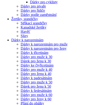
Dárky pro cyklisty
Dárky pro pivaře
Dárky pro řidiče
Dárky podle zaměstnání
Žertíky, srandičky
Stříkací srandičky
Kanadské žertíky
Havěť
Slizy
Dárky k narozeninám
Dárky k narozeninám pro muže
Dárky k narozeninám pro ženy
Dárky k třicetinám
Dárky pro muže k 30
Dárek pro ženu k 30
Dárky ke čtyřicetinám
Dárky pro muže k 40
Dárky pro ženu k 40
Dárky k padesátinám
Dárky pro muže k 50
Dárek pro ženu k 50
Dárky k šedesátinám
Dárky pro muže k 60
Dárky pro ženy k 60
Přání do obálky