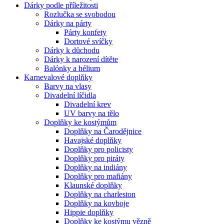
Dárky podle příležitosti
Rozlučka se svobodou
Dárky na párty
Párty konfety
Dortové svíčky
Dárky k důchodu
Dárky k narození dítěte
Balónky a hélium
Karnevalové doplňky
Barvy na vlasy
Divadelní líčidla
Divadelní krev
UV barvy na tělo
Doplňky ke kostýmům
Doplňky na Čarodějnice
Havajské doplňky
Doplňky pro policisty
Doplňky pro piráty
Doplňky na indiány
Doplňky pro mafiány
Klaunské doplňky
Doplňky na charleston
Doplňky na kovboje
Hippie doplňky
Doplňky ke kostýmu vězně