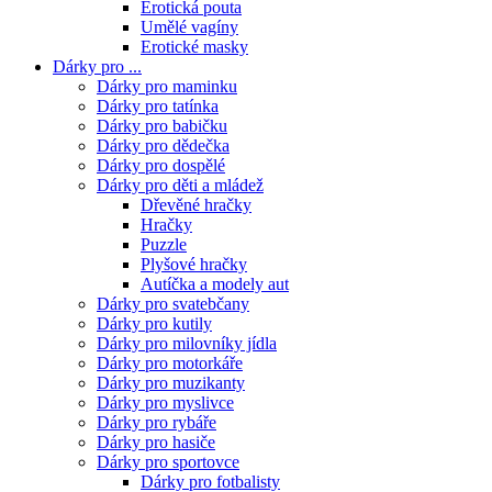
Erotická pouta
Umělé vagíny
Erotické masky
Dárky pro ...
Dárky pro maminku
Dárky pro tatínka
Dárky pro babičku
Dárky pro dědečka
Dárky pro dospělé
Dárky pro děti a mládež
Dřevěné hračky
Hračky
Puzzle
Plyšové hračky
Autíčka a modely aut
Dárky pro svatebčany
Dárky pro kutily
Dárky pro milovníky jídla
Dárky pro motorkáře
Dárky pro muzikanty
Dárky pro myslivce
Dárky pro rybáře
Dárky pro hasiče
Dárky pro sportovce
Dárky pro fotbalisty