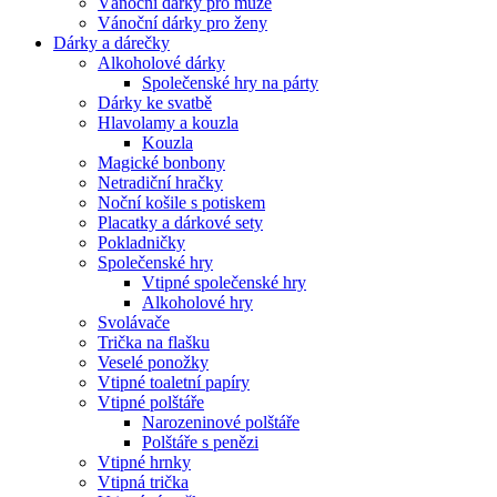
Vánoční dárky pro muže
Vánoční dárky pro ženy
Dárky a dárečky
Alkoholové dárky
Společenské hry na párty
Dárky ke svatbě
Hlavolamy a kouzla
Kouzla
Magické bonbony
Netradiční hračky
Noční košile s potiskem
Placatky a dárkové sety
Pokladničky
Společenské hry
Vtipné společenské hry
Alkoholové hry
Svolávače
Trička na flašku
Veselé ponožky
Vtipné toaletní papíry
Vtipné polštáře
Narozeninové polštáře
Polštáře s penězi
Vtipné hrnky
Vtipná trička