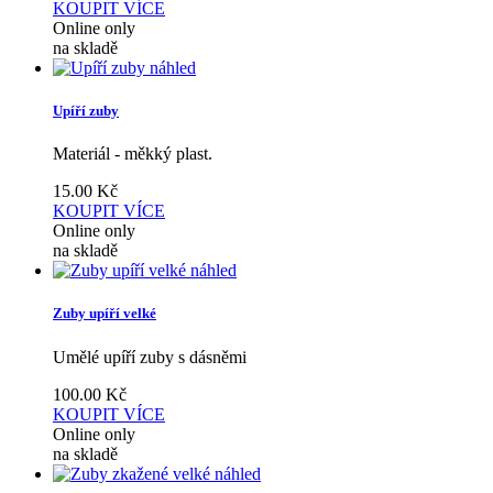
KOUPIT
VÍCE
Online only
na skladě
náhled
Upíří zuby
Materiál - měkký plast.
15.00
Kč
KOUPIT
VÍCE
Online only
na skladě
náhled
Zuby upíří velké
Umělé upíří zuby s dásněmi
100.00
Kč
KOUPIT
VÍCE
Online only
na skladě
náhled