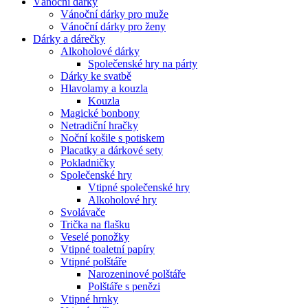
Vánoční dárky
Vánoční dárky pro muže
Vánoční dárky pro ženy
Dárky a dárečky
Alkoholové dárky
Společenské hry na párty
Dárky ke svatbě
Hlavolamy a kouzla
Kouzla
Magické bonbony
Netradiční hračky
Noční košile s potiskem
Placatky a dárkové sety
Pokladničky
Společenské hry
Vtipné společenské hry
Alkoholové hry
Svolávače
Trička na flašku
Veselé ponožky
Vtipné toaletní papíry
Vtipné polštáře
Narozeninové polštáře
Polštáře s penězi
Vtipné hrnky