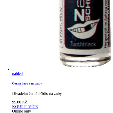
náhled
Černá barva na zuby
Divadelní černé líčidlo na zuby
95.00
Kč
KOUPIT
VÍCE
Online only