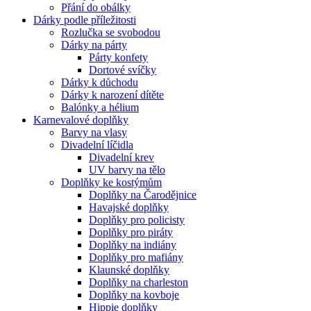
Přání do obálky
Dárky podle příležitosti
Rozlučka se svobodou
Dárky na párty
Párty konfety
Dortové svíčky
Dárky k důchodu
Dárky k narození dítěte
Balónky a hélium
Karnevalové doplňky
Barvy na vlasy
Divadelní líčidla
Divadelní krev
UV barvy na tělo
Doplňky ke kostýmům
Doplňky na Čarodějnice
Havajské doplňky
Doplňky pro policisty
Doplňky pro piráty
Doplňky na indiány
Doplňky pro mafiány
Klaunské doplňky
Doplňky na charleston
Doplňky na kovboje
Hippie doplňky