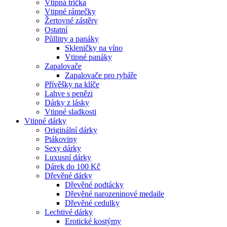
Vtipná trička
Vtipné rámečky
Žertovné zástěry
Ostatní
Půllitry a panáky
Skleničky na víno
Vtipné panáky
Zapalovače
Zapalovače pro rybáře
Přívěšky na klíče
Lahve s penězi
Dárky z lásky
Vtipné sladkosti
Vtipné dárky
Originální dárky
Ptákoviny
Sexy dárky
Luxusní dárky
Dárek do 100 Kč
Dřevěné dárky
Dřevěné podtácky
Dřevěné narozeninové medaile
Dřevěné cedulky
Lechtivé dárky
Erotické kostýmy