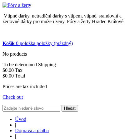
Vtipné dárky, netradiční dárky s vtipem, vtipné, srandovní a
žertovné dárky pro muže i ženy. Fóry a žerty Hradec Králové
Košík
0
položka
položky
(prázdný)
No products
To be determined
Shipping
$0.00
Tax
$0.00
Total
Prices are tax included
Check out
Hledat
Úvod
|
Doprava a platba
|