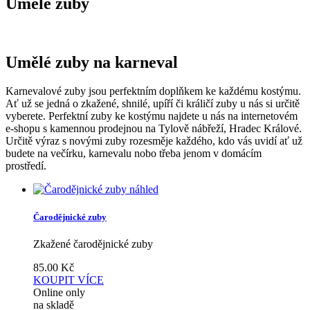
Umělé zuby
Umělé zuby na karneval
Karnevalové zuby jsou perfektním doplňkem ke každému kostýmu.
Ať už se jedná o zkažené, shnilé, upíří či králičí zuby u nás si určitě
vyberete. Perfektní zuby ke kostýmu najdete u nás na internetovém
e-shopu s kamennou prodejnou na Tylově nábřeží, Hradec Králové.
Určitě výraz s novými zuby rozesměje každého, kdo vás uvidí ať už
budete na večírku, karnevalu nobo třeba jenom v domácím
prostředí.
náhled
Čarodějnické zuby
Zkažené čarodějnické zuby
85.00
Kč
KOUPIT
VÍCE
Online only
na skladě