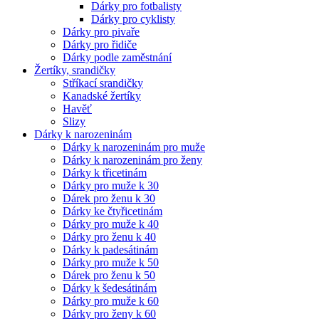
Dárky pro fotbalisty
Dárky pro cyklisty
Dárky pro pivaře
Dárky pro řidiče
Dárky podle zaměstnání
Žertíky, srandičky
Stříkací srandičky
Kanadské žertíky
Havěť
Slizy
Dárky k narozeninám
Dárky k narozeninám pro muže
Dárky k narozeninám pro ženy
Dárky k třicetinám
Dárky pro muže k 30
Dárek pro ženu k 30
Dárky ke čtyřicetinám
Dárky pro muže k 40
Dárky pro ženu k 40
Dárky k padesátinám
Dárky pro muže k 50
Dárek pro ženu k 50
Dárky k šedesátinám
Dárky pro muže k 60
Dárky pro ženy k 60