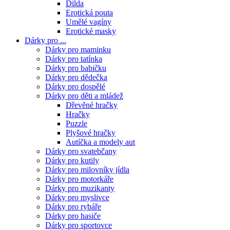
Dilda
Erotická pouta
Umělé vagíny
Erotické masky
Dárky pro ...
Dárky pro maminku
Dárky pro tatínka
Dárky pro babičku
Dárky pro dědečka
Dárky pro dospělé
Dárky pro děti a mládež
Dřevěné hračky
Hračky
Puzzle
Plyšové hračky
Autíčka a modely aut
Dárky pro svatebčany
Dárky pro kutily
Dárky pro milovníky jídla
Dárky pro motorkáře
Dárky pro muzikanty
Dárky pro myslivce
Dárky pro rybáře
Dárky pro hasiče
Dárky pro sportovce