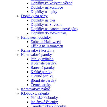
Doplňky ke kostýmu vězně
Doplňky na kostlivce
Doplňky na upíry
Doplňky na párty
Doplňky na ples
Doplňky na Silvestra
Doplňky na narozeninové párty
Doplňky do fotokoutku
Halloween doplňky
Zuby na Halloween
Líčidla na Halloween
Karnevalové kostýmy
Karnevalové paruky
Paruky mikádo
Kudrnaté paruky
Barevné paruky
Krátké paruky
Dlouhé paruky
Blonďaté paruky
Černé paruky
Karnevalové pláště
Klobouky, čelenky
Pirátské klobouky
Indiánské čelenky
Čarodějnické klobouky