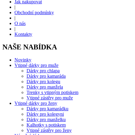
Jak nakupovat
|
Obchodní podmínky
|
O nás
|
Kontakty
NAŠE NABÍDKA
Novinky
Vtipné dárky pro muže
Dárky pro chlapa
Dárky pro kamaráda
Dárky pro kolegu
Dárky pro manžela
Trenky s vtipným potiskem
Vtipné zástěry pro muže
Vtipné dárky pro ženy
Dárky pro kamarádku
Dárky pro kolegyni
Dárky pro manželku
Kalhotky s potiskem
Vtipné zástěry pro ženy