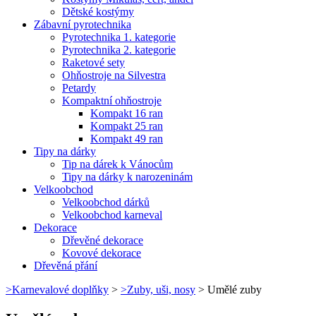
Dětské kostýmy
Zábavní pyrotechnika
Pyrotechnika 1. kategorie
Pyrotechnika 2. kategorie
Raketové sety
Ohňostroje na Silvestra
Petardy
Kompaktní ohňostroje
Kompakt 16 ran
Kompakt 25 ran
Kompakt 49 ran
Tipy na dárky
Tip na dárek k Vánocům
Tipy na dárky k narozeninám
Velkoobchod
Velkoobchod dárků
Velkoobchod karneval
Dekorace
Dřevěné dekorace
Kovové dekorace
Dřevěná přání
>
Karnevalové doplňky
>
>
Zuby, uši, nosy
>
Umělé zuby