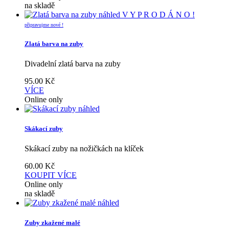
na skladě
náhled
V Y P R O D Á N O !
připravujme nové !
Zlatá barva na zuby
Divadelní zlatá barva na zuby
95.00
Kč
VÍCE
Online only
náhled
Skákací zuby
Skákací zuby na nožičkách na klíček
60.00
Kč
KOUPIT
VÍCE
Online only
na skladě
náhled
Zuby zkažené malé