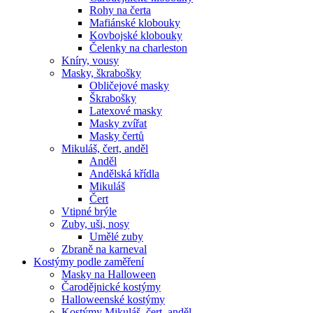
Rohy na čerta
Mafiánské klobouky
Kovbojské klobouky
Čelenky na charleston
Kníry, vousy
Masky, škrabošky
Obličejové masky
Škrabošky
Latexové masky
Masky zvířat
Masky čertů
Mikuláš, čert, anděl
Anděl
Andělská křídla
Mikuláš
Čert
Vtipné brýle
Zuby, uši, nosy
Umělé zuby
Zbraně na karneval
Kostýmy podle zaměření
Masky na Halloween
Čarodějnické kostýmy
Halloweenské kostýmy
Kostýmy Mikuláš, čert, anděl