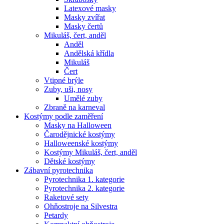
Latexové masky
Masky zvířat
Masky čertů
Mikuláš, čert, anděl
Anděl
Andělská křídla
Mikuláš
Čert
Vtipné brýle
Zuby, uši, nosy
Umělé zuby
Zbraně na karneval
Kostýmy podle zaměření
Masky na Halloween
Čarodějnické kostýmy
Halloweenské kostýmy
Kostýmy Mikuláš, čert, anděl
Dětské kostýmy
Zábavní pyrotechnika
Pyrotechnika 1. kategorie
Pyrotechnika 2. kategorie
Raketové sety
Ohňostroje na Silvestra
Petardy