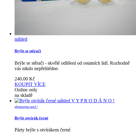
náhled
Brýle se stěrači
Brýle se stěrači - skvělé odlišení od ostatních lidí. Rozhodně
vás nikdo nepřehlédne.
240.00
Kč
KOUPIT
VÍCE
Online only
na skladě
náhled
V Y P R O D Á N O !
připravujme nové !
Brýle otvírák černé
Párty brýle s otvírákem černé