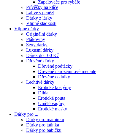
Zapalovače pro rybáře
Přívěšky na klíče
Lahve s penězi
Dárky z lásky
Vtipné sladkosti
Vtipné dárky
Originální dárky
Ptákoviny
Sexy dárky
Luxusní dárky
Dárek do 100 Kč
Dřevěné dárky
Dřevěné podtácky
Dřevěné narozeninové medaile
Dřevěné cedulky
Lechtivé dárky
Erotické kostýmy
Dilda
Erotická pouta
Umělé vagíny
Erotické masky
Dárky pro ...
Dárky pro maminku
Dárky pro tatínka
Dárky pro babičku