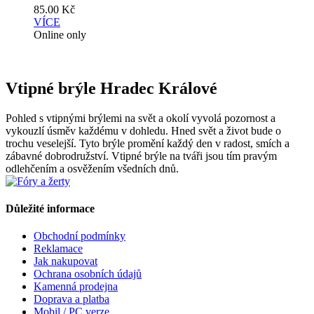
85.00
Kč
VÍCE
Online only
Vtipné brýle Hradec Králové
Pohled s vtipnými brýlemi na svět a okolí vyvolá pozornost a
vykouzlí úsměv každému v dohledu. Hned svět a život bude o
trochu veselejší. Tyto brýle promění každý den v radost, smích a
zábavné dobrodružství. Vtipné brýle na tváři jsou tím pravým
odlehčením a osvěžením všedních dnů.
Důležité informace
Obchodní podmínky
Reklamace
Jak nakupovat
Ochrana osobních údajů
Kamenná prodejna
Doprava a platba
Mobil / PC verze