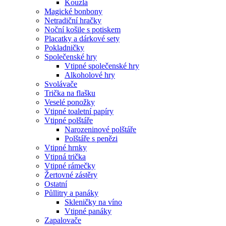
Kouzla
Magické bonbony
Netradiční hračky
Noční košile s potiskem
Placatky a dárkové sety
Pokladničky
Společenské hry
Vtipné společenské hry
Alkoholové hry
Svolávače
Trička na flašku
Veselé ponožky
Vtipné toaletní papíry
Vtipné polštáře
Narozeninové polštáře
Polštáře s penězi
Vtipné hrnky
Vtipná trička
Vtipné rámečky
Žertovné zástěry
Ostatní
Půllitry a panáky
Skleničky na víno
Vtipné panáky
Zapalovače