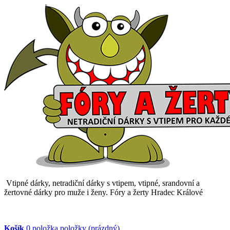
Vtipné dárky, netradiční dárky s vtipem, vtipné, srandovní a
žertovné dárky pro muže i ženy. Fóry a žerty Hradec Králové
Košík
0
položka
položky
(prázdný)