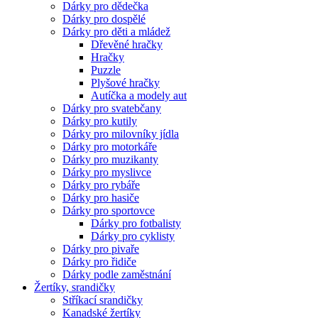
Dárky pro dědečka
Dárky pro dospělé
Dárky pro děti a mládež
Dřevěné hračky
Hračky
Puzzle
Plyšové hračky
Autíčka a modely aut
Dárky pro svatebčany
Dárky pro kutily
Dárky pro milovníky jídla
Dárky pro motorkáře
Dárky pro muzikanty
Dárky pro myslivce
Dárky pro rybáře
Dárky pro hasiče
Dárky pro sportovce
Dárky pro fotbalisty
Dárky pro cyklisty
Dárky pro pivaře
Dárky pro řidiče
Dárky podle zaměstnání
Žertíky, srandičky
Stříkací srandičky
Kanadské žertíky