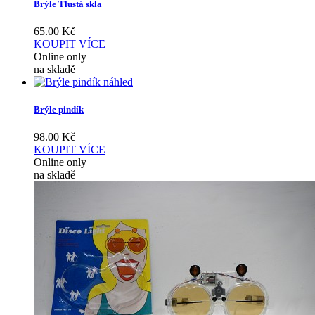
Brýle Tlustá skla
65.00
Kč
KOUPIT
VÍCE
Online only
na skladě
náhled
Brýle pindík
98.00
Kč
KOUPIT
VÍCE
Online only
na skladě