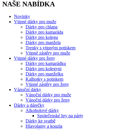
NAŠE NABÍDKA
Novinky
Vtipné dárky pro muže
Dárky pro chlapa
Dárky pro kamaráda
Dárky pro kolegu
Dárky pro manžela
Trenky s vtipným potiskem
Vtipné zástěry pro muže
Vtipné dárky pro ženy
Dárky pro kamarádku
Dárky pro kolegyni
Dárky pro manželku
Kalhotky s potiskem
Vtipné zástěry pro ženy
Vánoční dárky
Vánoční dárky pro muže
Vánoční dárky pro ženy
Dárky a dárečky
Alkoholové dárky
Společenské hry na párty
Dárky ke svatbě
Hlavolamy a kouzla