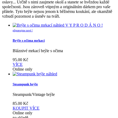
oslavy... Určitě s nimi zaujmete okolí a stanete se hvězdou každé
společnosti. Jsou zároveň vtipným a originálním dárkem pro vaše
přátele. Tyto brýle nejsou jenom k běžnému koukání, ale okamžitě
vzbudí pozornost a úsměv na tváři.
náhled
V Y P R O D Á N O !
připravujme nové !
Brýle s očima mrkací
Bláznivé mrkací brýle s očima
95.00
Kč
VÍCE
Online only
náhled
Steampunk brýle
Steampunk/Vintage brýle
85.00
Kč
KOUPIT
VÍCE
Online only
na skladě