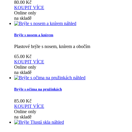
80.00
Kč
KOUPIT
VÍCE
Online only
na skladě
náhled
Brýle s nosem a knírem
Plastové brýle s nosem, knírem a obočím
65.00
Kč
KOUPIT
VÍCE
Online only
na skladě
náhled
Brýle s očima na pružinkách
85.00
Kč
KOUPIT
VÍCE
Online only
na skladě
náhled