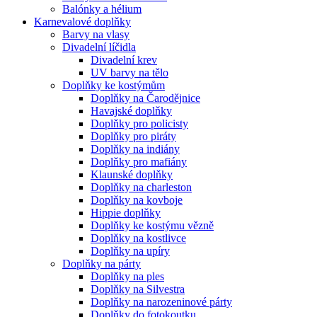
Balónky a hélium
Karnevalové doplňky
Barvy na vlasy
Divadelní líčidla
Divadelní krev
UV barvy na tělo
Doplňky ke kostýmům
Doplňky na Čarodějnice
Havajské doplňky
Doplňky pro policisty
Doplňky pro piráty
Doplňky na indiány
Doplňky pro mafiány
Klaunské doplňky
Doplňky na charleston
Doplňky na kovboje
Hippie doplňky
Doplňky ke kostýmu vězně
Doplňky na kostlivce
Doplňky na upíry
Doplňky na párty
Doplňky na ples
Doplňky na Silvestra
Doplňky na narozeninové párty
Doplňky do fotokoutku