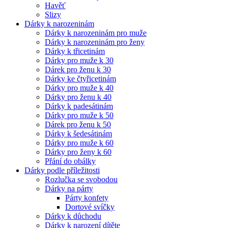
Havěť
Slizy
Dárky k narozeninám
Dárky k narozeninám pro muže
Dárky k narozeninám pro ženy
Dárky k třicetinám
Dárky pro muže k 30
Dárek pro ženu k 30
Dárky ke čtyřicetinám
Dárky pro muže k 40
Dárky pro ženu k 40
Dárky k padesátinám
Dárky pro muže k 50
Dárek pro ženu k 50
Dárky k šedesátinám
Dárky pro muže k 60
Dárky pro ženy k 60
Přání do obálky
Dárky podle příležitosti
Rozlučka se svobodou
Dárky na párty
Párty konfety
Dortové svíčky
Dárky k důchodu
Dárky k narození dítěte