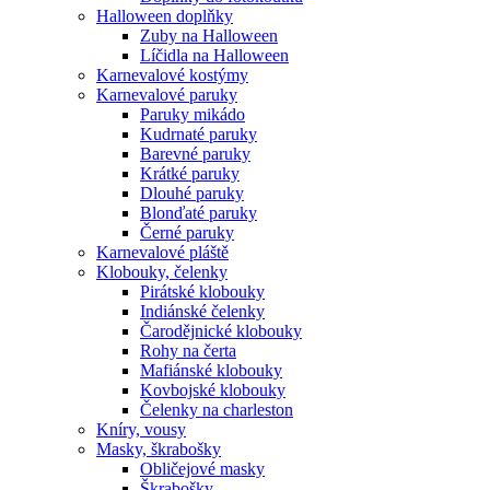
Halloween doplňky
Zuby na Halloween
Líčidla na Halloween
Karnevalové kostýmy
Karnevalové paruky
Paruky mikádo
Kudrnaté paruky
Barevné paruky
Krátké paruky
Dlouhé paruky
Blonďaté paruky
Černé paruky
Karnevalové pláště
Klobouky, čelenky
Pirátské klobouky
Indiánské čelenky
Čarodějnické klobouky
Rohy na čerta
Mafiánské klobouky
Kovbojské klobouky
Čelenky na charleston
Kníry, vousy
Masky, škrabošky
Obličejové masky
Škrabošky