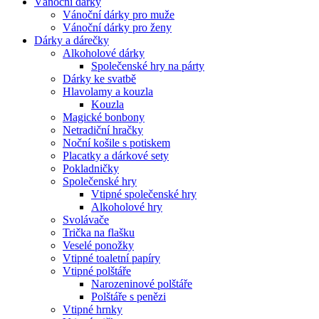
Vánoční dárky
Vánoční dárky pro muže
Vánoční dárky pro ženy
Dárky a dárečky
Alkoholové dárky
Společenské hry na párty
Dárky ke svatbě
Hlavolamy a kouzla
Kouzla
Magické bonbony
Netradiční hračky
Noční košile s potiskem
Placatky a dárkové sety
Pokladničky
Společenské hry
Vtipné společenské hry
Alkoholové hry
Svolávače
Trička na flašku
Veselé ponožky
Vtipné toaletní papíry
Vtipné polštáře
Narozeninové polštáře
Polštáře s penězi
Vtipné hrnky