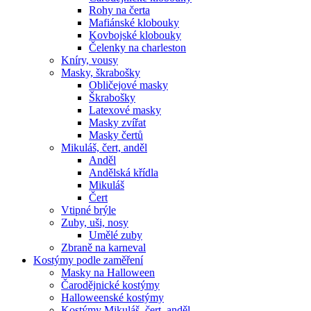
Rohy na čerta
Mafiánské klobouky
Kovbojské klobouky
Čelenky na charleston
Kníry, vousy
Masky, škrabošky
Obličejové masky
Škrabošky
Latexové masky
Masky zvířat
Masky čertů
Mikuláš, čert, anděl
Anděl
Andělská křídla
Mikuláš
Čert
Vtipné brýle
Zuby, uši, nosy
Umělé zuby
Zbraně na karneval
Kostýmy podle zaměření
Masky na Halloween
Čarodějnické kostýmy
Halloweenské kostýmy
Kostýmy Mikuláš, čert, anděl