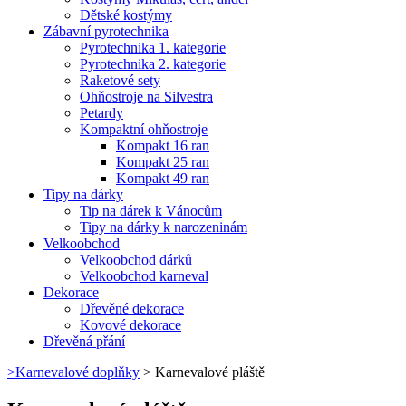
Dětské kostýmy
Zábavní pyrotechnika
Pyrotechnika 1. kategorie
Pyrotechnika 2. kategorie
Raketové sety
Ohňostroje na Silvestra
Petardy
Kompaktní ohňostroje
Kompakt 16 ran
Kompakt 25 ran
Kompakt 49 ran
Tipy na dárky
Tip na dárek k Vánocům
Tipy na dárky k narozeninám
Velkoobchod
Velkoobchod dárků
Velkoobchod karneval
Dekorace
Dřevěné dekorace
Kovové dekorace
Dřevěná přání
>
Karnevalové doplňky
>
Karnevalové pláště