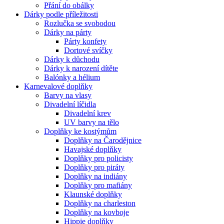
Přání do obálky
Dárky podle příležitosti
Rozlučka se svobodou
Dárky na párty
Párty konfety
Dortové svíčky
Dárky k důchodu
Dárky k narození dítěte
Balónky a hélium
Karnevalové doplňky
Barvy na vlasy
Divadelní líčidla
Divadelní krev
UV barvy na tělo
Doplňky ke kostýmům
Doplňky na Čarodějnice
Havajské doplňky
Doplňky pro policisty
Doplňky pro piráty
Doplňky na indiány
Doplňky pro mafiány
Klaunské doplňky
Doplňky na charleston
Doplňky na kovboje
Hippie doplňky