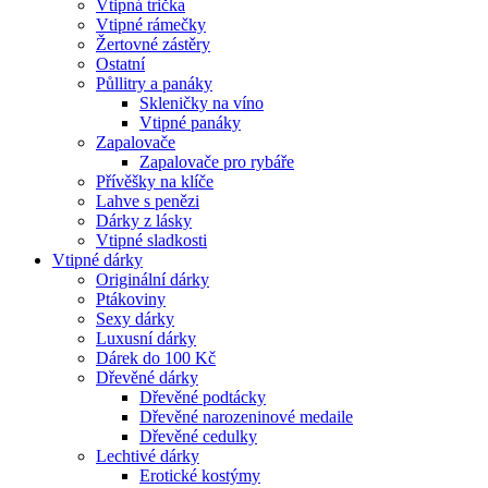
Vtipná trička
Vtipné rámečky
Žertovné zástěry
Ostatní
Půllitry a panáky
Skleničky na víno
Vtipné panáky
Zapalovače
Zapalovače pro rybáře
Přívěšky na klíče
Lahve s penězi
Dárky z lásky
Vtipné sladkosti
Vtipné dárky
Originální dárky
Ptákoviny
Sexy dárky
Luxusní dárky
Dárek do 100 Kč
Dřevěné dárky
Dřevěné podtácky
Dřevěné narozeninové medaile
Dřevěné cedulky
Lechtivé dárky
Erotické kostýmy