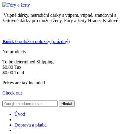
Vtipné dárky, netradiční dárky s vtipem, vtipné, srandovní a
žertovné dárky pro muže i ženy. Fóry a žerty Hradec Králové
Košík
0
položka
položky
(prázdný)
No products
To be determined
Shipping
$0.00
Tax
$0.00
Total
Prices are tax included
Check out
Hledat
Úvod
|
Doprava a platba
|