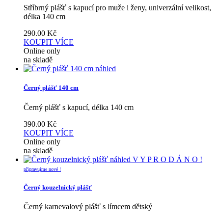
Stříbrný plášť s kapucí pro muže i ženy, univerzální velikost,
délka 140 cm
290.00
Kč
KOUPIT
VÍCE
Online only
na skladě
náhled
Černý plášť 140 cm
Černý plášť s kapucí, délka 140 cm
390.00
Kč
KOUPIT
VÍCE
Online only
na skladě
náhled
V Y P R O D Á N O !
připravujme nové !
Černý kouzelnický plášť
Černý karnevalový plášť s límcem dětský