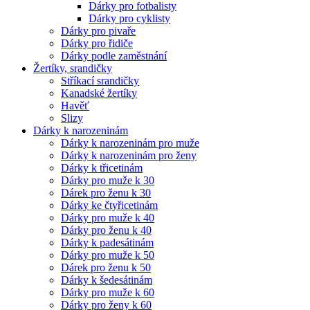
Dárky pro fotbalisty
Dárky pro cyklisty
Dárky pro pivaře
Dárky pro řidiče
Dárky podle zaměstnání
Žertíky, srandičky
Stříkací srandičky
Kanadské žertíky
Havěť
Slizy
Dárky k narozeninám
Dárky k narozeninám pro muže
Dárky k narozeninám pro ženy
Dárky k třicetinám
Dárky pro muže k 30
Dárek pro ženu k 30
Dárky ke čtyřicetinám
Dárky pro muže k 40
Dárky pro ženu k 40
Dárky k padesátinám
Dárky pro muže k 50
Dárek pro ženu k 50
Dárky k šedesátinám
Dárky pro muže k 60
Dárky pro ženy k 60