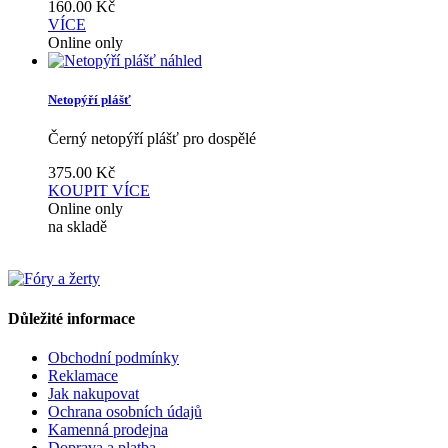
160.00
Kč
VÍCE
Online only
náhled
Netopýří plášť
Černý netopýří plášť pro dospělé
375.00
Kč
KOUPIT
VÍCE
Online only
na skladě
Důležité informace
Obchodní podmínky
Reklamace
Jak nakupovat
Ochrana osobních údajů
Kamenná prodejna
Doprava a platba