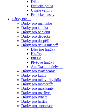
Dilda
Erotická pouta
Umělé vagíny
Erotické masky
Dárky pro ...
Dárky pro maminku
Dárky pro tatínka
Dárky pro babičku
Dárky pro dědečka
Dárky pro dospělé
Dárky pro děti a mládež
Dřevěné hračky
Hračky
Puzzle
Plyšové hračky
Autíčka a modely aut
Dárky pro svatebčany
Dárky pro kutily
Dárky pro milovníky jídla
Dárky pro motorkáře
Dárky pro muzikanty
Dárky pro myslivce
Dárky pro rybáře
Dárky pro hasiče
Dárky pro sportovce