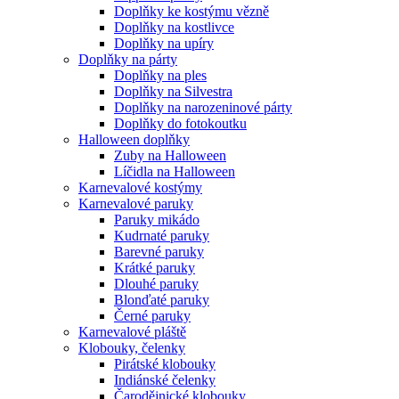
Doplňky ke kostýmu vězně
Doplňky na kostlivce
Doplňky na upíry
Doplňky na párty
Doplňky na ples
Doplňky na Silvestra
Doplňky na narozeninové párty
Doplňky do fotokoutku
Halloween doplňky
Zuby na Halloween
Líčidla na Halloween
Karnevalové kostýmy
Karnevalové paruky
Paruky mikádo
Kudrnaté paruky
Barevné paruky
Krátké paruky
Dlouhé paruky
Blonďaté paruky
Černé paruky
Karnevalové pláště
Klobouky, čelenky
Pirátské klobouky
Indiánské čelenky
Čarodějnické klobouky