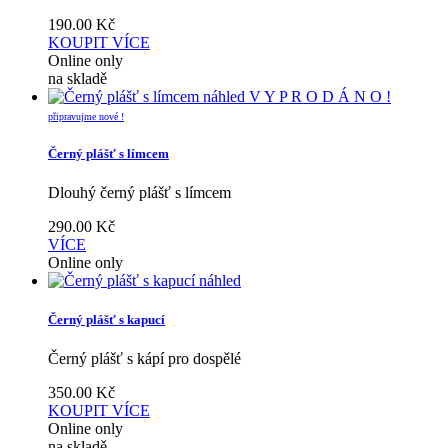
190.00
Kč
KOUPIT
VÍCE
Online only
na skladě
náhled
V Y P R O D Á N O !
připravujme nové !
Černý plášť s límcem
Dlouhý černý plášť s límcem
290.00
Kč
VÍCE
Online only
náhled
Černý plášť s kapucí
Černý plášť s kápí pro dospělé
350.00
Kč
KOUPIT
VÍCE
Online only
na skladě