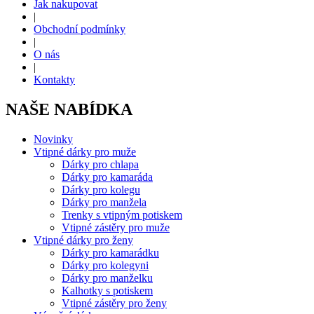
Jak nakupovat
|
Obchodní podmínky
|
O nás
|
Kontakty
NAŠE NABÍDKA
Novinky
Vtipné dárky pro muže
Dárky pro chlapa
Dárky pro kamaráda
Dárky pro kolegu
Dárky pro manžela
Trenky s vtipným potiskem
Vtipné zástěry pro muže
Vtipné dárky pro ženy
Dárky pro kamarádku
Dárky pro kolegyni
Dárky pro manželku
Kalhotky s potiskem
Vtipné zástěry pro ženy