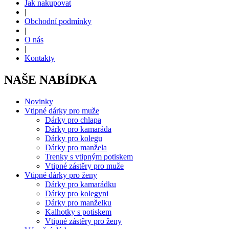
Jak nakupovat
|
Obchodní podmínky
|
O nás
|
Kontakty
NAŠE NABÍDKA
Novinky
Vtipné dárky pro muže
Dárky pro chlapa
Dárky pro kamaráda
Dárky pro kolegu
Dárky pro manžela
Trenky s vtipným potiskem
Vtipné zástěry pro muže
Vtipné dárky pro ženy
Dárky pro kamarádku
Dárky pro kolegyni
Dárky pro manželku
Kalhotky s potiskem
Vtipné zástěry pro ženy