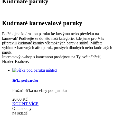
Kudrnaté paruky
Kudrnaté karnevalové paruky
Potřebujete kudrnatou paruku ke kostýmu nebo převleku na
karneval? Podívejte se do této naší kategorie, kde jsme pro Vás
připravili kudrnaté karuky všemožných barev a střihů. Můžete
vybírat z barevných afro paruk, prostých dlouhých nebo kudrnatých
paruk.
Internetový e-shop s kamennou prodejnou na Tylově nábřeží,
Hradec Králové.
náhled
Síťka pod paruku
Pružná síťka na vlasy pod paruku
20.00
Kč
KOUPIT
VÍCE
Online only
na skladě