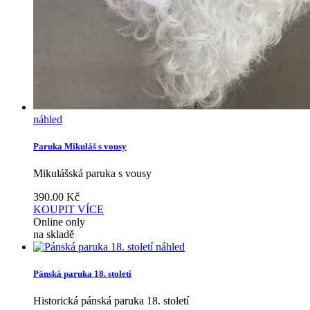
náhled
Paruka Mikuláš s vousy
Mikulášská paruka s vousy
390.00
Kč
KOUPIT
VÍCE
Online only
na skladě
náhled
Pánská paruka 18. století
Historická pánská paruka 18. století