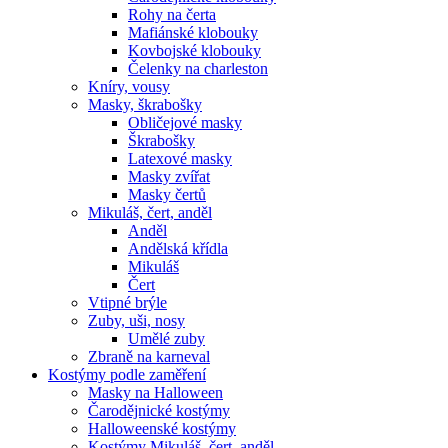
Rohy na čerta
Mafiánské klobouky
Kovbojské klobouky
Čelenky na charleston
Kníry, vousy
Masky, škrabošky
Obličejové masky
Škrabošky
Latexové masky
Masky zvířat
Masky čertů
Mikuláš, čert, anděl
Anděl
Andělská křídla
Mikuláš
Čert
Vtipné brýle
Zuby, uši, nosy
Umělé zuby
Zbraně na karneval
Kostýmy podle zaměření
Masky na Halloween
Čarodějnické kostýmy
Halloweenské kostýmy
Kostýmy Mikuláš, čert, anděl