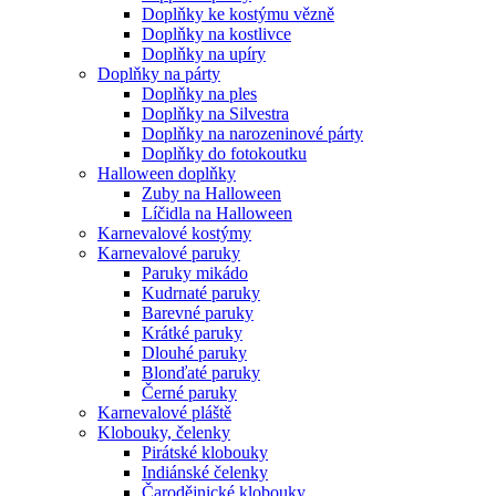
Doplňky ke kostýmu vězně
Doplňky na kostlivce
Doplňky na upíry
Doplňky na párty
Doplňky na ples
Doplňky na Silvestra
Doplňky na narozeninové párty
Doplňky do fotokoutku
Halloween doplňky
Zuby na Halloween
Líčidla na Halloween
Karnevalové kostýmy
Karnevalové paruky
Paruky mikádo
Kudrnaté paruky
Barevné paruky
Krátké paruky
Dlouhé paruky
Blonďaté paruky
Černé paruky
Karnevalové pláště
Klobouky, čelenky
Pirátské klobouky
Indiánské čelenky
Čarodějnické klobouky