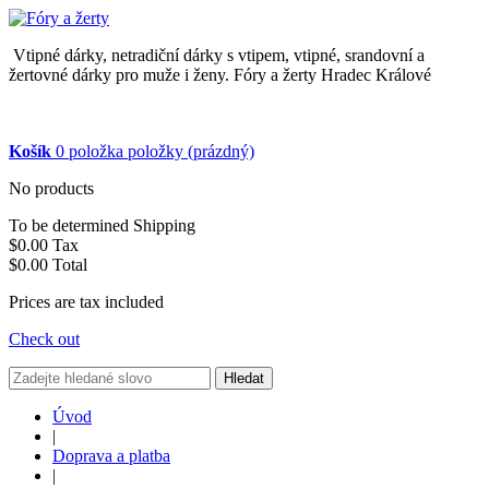
Vtipné dárky, netradiční dárky s vtipem, vtipné, srandovní a
žertovné dárky pro muže i ženy. Fóry a žerty Hradec Králové
Košík
0
položka
položky
(prázdný)
No products
To be determined
Shipping
$0.00
Tax
$0.00
Total
Prices are tax included
Check out
Hledat
Úvod
|
Doprava a platba
|