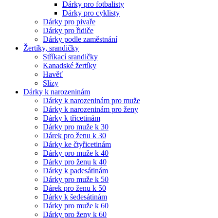
Dárky pro fotbalisty
Dárky pro cyklisty
Dárky pro pivaře
Dárky pro řidiče
Dárky podle zaměstnání
Žertíky, srandičky
Stříkací srandičky
Kanadské žertíky
Havěť
Slizy
Dárky k narozeninám
Dárky k narozeninám pro muže
Dárky k narozeninám pro ženy
Dárky k třicetinám
Dárky pro muže k 30
Dárek pro ženu k 30
Dárky ke čtyřicetinám
Dárky pro muže k 40
Dárky pro ženu k 40
Dárky k padesátinám
Dárky pro muže k 50
Dárek pro ženu k 50
Dárky k šedesátinám
Dárky pro muže k 60
Dárky pro ženy k 60