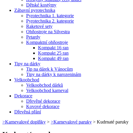
Dětské kostýmy
Zábavní pyrotechnika
Pyrotechnika 1. kategorie
Pyrotechnika 2. kategorie
Raketové sety
Ohňostroje na Silvestra
Petardy
Kompaktní ohňostroje
Kompakt 16 ran
Kompakt 25 ran
Kompakt 49 ran
Tipy na dárky
Tip na dárek k Vánocům
Tipy na dárky k narozeninám
Velkoobchod
Velkoobchod dárků
Velkoobchod karneval
Dekorace
Dřevěné dekorace
Kovové dekorace
Dřevěná přání
>
Karnevalové doplňky
>
>
Karnevalové paruky
>
Kudrnaté paruky