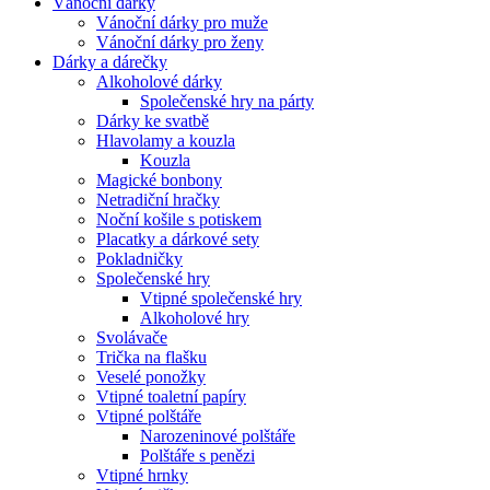
Vánoční dárky
Vánoční dárky pro muže
Vánoční dárky pro ženy
Dárky a dárečky
Alkoholové dárky
Společenské hry na párty
Dárky ke svatbě
Hlavolamy a kouzla
Kouzla
Magické bonbony
Netradiční hračky
Noční košile s potiskem
Placatky a dárkové sety
Pokladničky
Společenské hry
Vtipné společenské hry
Alkoholové hry
Svolávače
Trička na flašku
Veselé ponožky
Vtipné toaletní papíry
Vtipné polštáře
Narozeninové polštáře
Polštáře s penězi
Vtipné hrnky