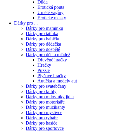
Dilda
Erotická pouta
Umělé vagíny
Erotické masky
Dárky pro ...
Dárky pro maminku
Dárky pro tatínka
Dárky pro babičku
Dárky pro dědečka
Dárky pro dospělé
Dárky pro děti a mládež
Dřevěné hračky
Hračky
Puzzle
Plyšové hračky
Autíčka a modely aut
Dárky pro svatebčany
Dárky pro kutily
Dárky pro milovníky jídla
Dárky pro motorkáře
Dárky pro muzikanty
Dárky pro myslivce
Dárky pro rybáře
Dárky pro hasiče
Dárky pro sportovce