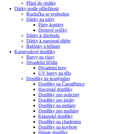
Přání do obálky
Dárky podle příležitosti
Rozlučka se svobodou
Dárky na párty
Párty konfety
Dortové svíčky
Dárky k důchodu
Dárky k narození dítěte
Balónky a hélium
Karnevalové doplňky
Barvy na vlasy
Divadelní líčidla
Divadelní krev
UV barvy na tělo
Doplňky ke kostýmům
Doplňky na Čarodějnice
Havajské doplňky
Doplňky pro policisty
Doplňky pro piráty
Doplňky na indiány
Doplňky pro mafiány
Klaunské doplňky
Doplňky na charleston
Doplňky na kovboje
Hippie doplňky