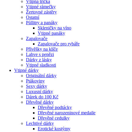
Vtipná trička
Vtipné rámečky
Žertovné zástěry
Ostatní
Půllitry a panáky
Skleničky na víno
Vtipné panáky
Zapalovače
Zapalovače pro rybáře
Přívěšky na klíče
Lahve s penězi
Dárky z lásky
Vtipné sladkosti
Vtipné dárky
Originální dárky
Ptákoviny
Sexy dárky
Luxusní dárky
Dárek do 100 Kč
Dřevěné dárky
Dřevěné podtácky
Dřevěné narozeninové medaile
Dřevěné cedulky
Lechtivé dárky
Erotické kostýmy