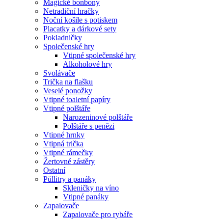
Magické bonbony
Netradiční hračky
Noční košile s potiskem
Placatky a dárkové sety
Pokladničky
Společenské hry
Vtipné společenské hry
Alkoholové hry
Svolávače
Trička na flašku
Veselé ponožky
Vtipné toaletní papíry
Vtipné polštáře
Narozeninové polštáře
Polštáře s penězi
Vtipné hrnky
Vtipná trička
Vtipné rámečky
Žertovné zástěry
Ostatní
Půllitry a panáky
Skleničky na víno
Vtipné panáky
Zapalovače
Zapalovače pro rybáře