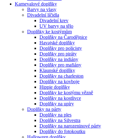
Karnevalové doplňky
Barvy na vlasy
Divadelní líčidla
Divadelní krev
UV barvy na tělo
Doplňky ke kostýmům
Doplňky na Čarodějnice
Havajské doplňky
Doplňky pro policisty
Doplňky pro piráty
Doplňky na indiány
Doplňky pro mafiány
Klaunské doplňky
Doplňky na charleston
Doplňky na kovboje
Hippie doplňky
Doplňky ke kostýmu vězně
Doplňky na kostlivce
Doplňky na upíry
Doplňky na párty
Doplňky na ples
Doplňky na Silvestra
Doplňky na narozeninové párty
Doplňky do fotokoutku
Halloween doplňky