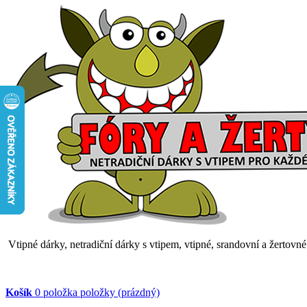
Vtipné dárky, netradiční dárky s vtipem, vtipné, srandovní a žertovn
Košík
0
položka
položky
(prázdný)