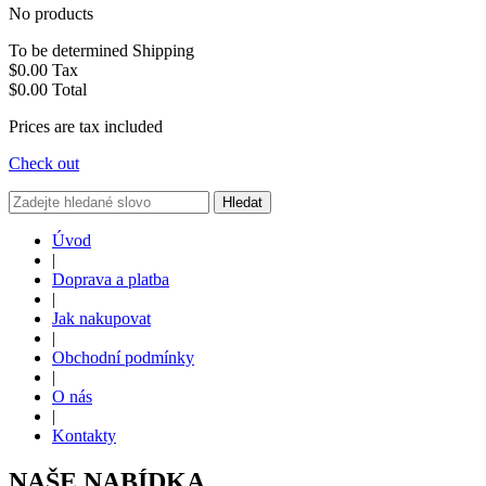
No products
To be determined
Shipping
$0.00
Tax
$0.00
Total
Prices are tax included
Check out
Hledat
Úvod
|
Doprava a platba
|
Jak nakupovat
|
Obchodní podmínky
|
O nás
|
Kontakty
NAŠE NABÍDKA