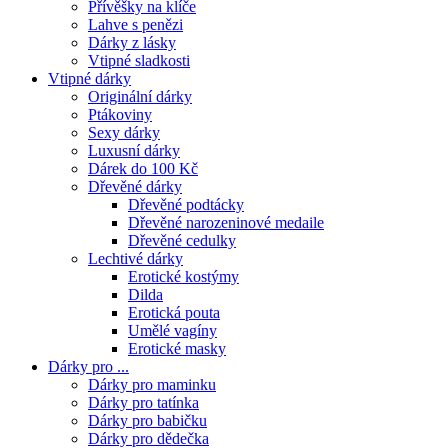
Přívěšky na klíče
Lahve s penězi
Dárky z lásky
Vtipné sladkosti
Vtipné dárky
Originální dárky
Ptákoviny
Sexy dárky
Luxusní dárky
Dárek do 100 Kč
Dřevěné dárky
Dřevěné podtácky
Dřevěné narozeninové medaile
Dřevěné cedulky
Lechtivé dárky
Erotické kostýmy
Dilda
Erotická pouta
Umělé vagíny
Erotické masky
Dárky pro ...
Dárky pro maminku
Dárky pro tatínka
Dárky pro babičku
Dárky pro dědečka