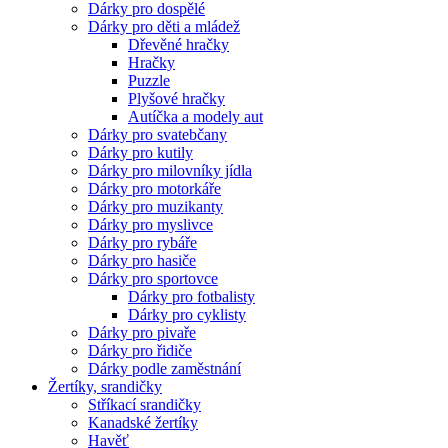
Dárky pro dospělé
Dárky pro děti a mládež
Dřevěné hračky
Hračky
Puzzle
Plyšové hračky
Autíčka a modely aut
Dárky pro svatebčany
Dárky pro kutily
Dárky pro milovníky jídla
Dárky pro motorkáře
Dárky pro muzikanty
Dárky pro myslivce
Dárky pro rybáře
Dárky pro hasiče
Dárky pro sportovce
Dárky pro fotbalisty
Dárky pro cyklisty
Dárky pro pivaře
Dárky pro řidiče
Dárky podle zaměstnání
Žertíky, srandičky
Stříkací srandičky
Kanadské žertíky
Havěť