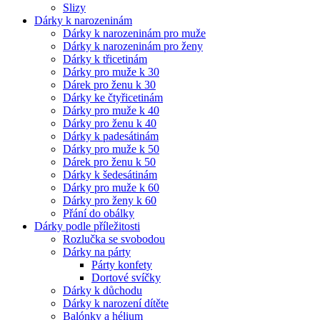
Slizy
Dárky k narozeninám
Dárky k narozeninám pro muže
Dárky k narozeninám pro ženy
Dárky k třicetinám
Dárky pro muže k 30
Dárek pro ženu k 30
Dárky ke čtyřicetinám
Dárky pro muže k 40
Dárky pro ženu k 40
Dárky k padesátinám
Dárky pro muže k 50
Dárek pro ženu k 50
Dárky k šedesátinám
Dárky pro muže k 60
Dárky pro ženy k 60
Přání do obálky
Dárky podle příležitosti
Rozlučka se svobodou
Dárky na párty
Párty konfety
Dortové svíčky
Dárky k důchodu
Dárky k narození dítěte
Balónky a hélium