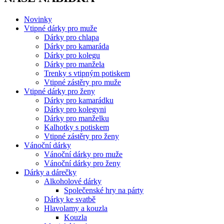
Novinky
Vtipné dárky pro muže
Dárky pro chlapa
Dárky pro kamaráda
Dárky pro kolegu
Dárky pro manžela
Trenky s vtipným potiskem
Vtipné zástěry pro muže
Vtipné dárky pro ženy
Dárky pro kamarádku
Dárky pro kolegyni
Dárky pro manželku
Kalhotky s potiskem
Vtipné zástěry pro ženy
Vánoční dárky
Vánoční dárky pro muže
Vánoční dárky pro ženy
Dárky a dárečky
Alkoholové dárky
Společenské hry na párty
Dárky ke svatbě
Hlavolamy a kouzla
Kouzla