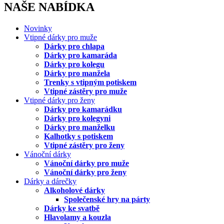
NAŠE NABÍDKA
Novinky
Vtipné dárky pro muže
Dárky pro chlapa
Dárky pro kamaráda
Dárky pro kolegu
Dárky pro manžela
Trenky s vtipným potiskem
Vtipné zástěry pro muže
Vtipné dárky pro ženy
Dárky pro kamarádku
Dárky pro kolegyni
Dárky pro manželku
Kalhotky s potiskem
Vtipné zástěry pro ženy
Vánoční dárky
Vánoční dárky pro muže
Vánoční dárky pro ženy
Dárky a dárečky
Alkoholové dárky
Společenské hry na párty
Dárky ke svatbě
Hlavolamy a kouzla