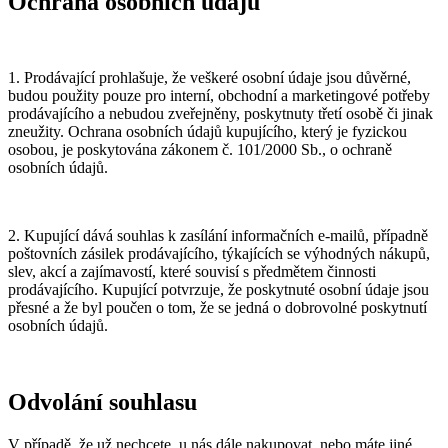
Ochrana osobních údajů
1. Prodávající prohlašuje, že veškeré osobní údaje jsou důvěrné,
budou použity pouze pro interní, obchodní a marketingové potřeby
prodávajícího a nebudou zveřejněny, poskytnuty třetí osobě či jinak
zneužity. Ochrana osobních údajů kupujícího, který je fyzickou
osobou, je poskytována zákonem č. 101/2000 Sb., o ochraně
osobních údajů.
2. Kupující dává souhlas k zasílání informačních e-mailů, případně
poštovních zásilek prodávajícího, týkajících se výhodných nákupů,
slev, akcí a zajímavostí, které souvisí s předmětem činnosti
prodávajícího. Kupující potvrzuje, že poskytnuté osobní údaje jsou
přesné a že byl poučen o tom, že se jedná o dobrovolné poskytnutí
osobních údajů.
Odvolání souhlasu
V případě, že už nechcete, u nás dále nakupovat, nebo máte jiné