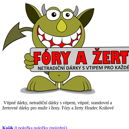
Vtipné dárky, netradiční dárky s vtipem, vtipné, srandovní a
žertovné dárky pro muže i ženy. Fóry a žerty Hradec Králové
Košík
0
položka
položky
(prázdný)