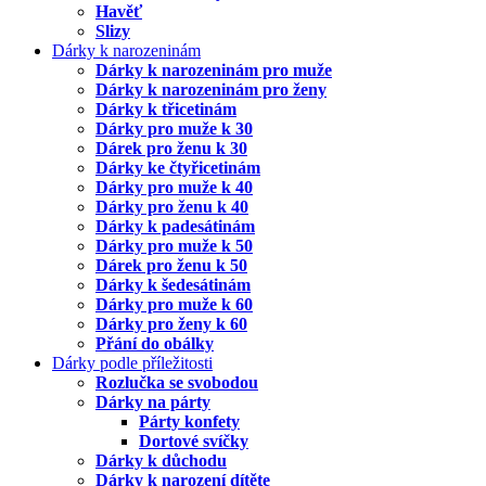
Havěť
Slizy
Dárky k narozeninám
Dárky k narozeninám pro muže
Dárky k narozeninám pro ženy
Dárky k třicetinám
Dárky pro muže k 30
Dárek pro ženu k 30
Dárky ke čtyřicetinám
Dárky pro muže k 40
Dárky pro ženu k 40
Dárky k padesátinám
Dárky pro muže k 50
Dárek pro ženu k 50
Dárky k šedesátinám
Dárky pro muže k 60
Dárky pro ženy k 60
Přání do obálky
Dárky podle příležitosti
Rozlučka se svobodou
Dárky na párty
Párty konfety
Dortové svíčky
Dárky k důchodu
Dárky k narození dítěte