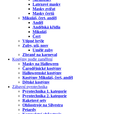
Latexové masky
Masky zvířat
Masky čertů
Mikuláš, čert, anděl
Anděl
Andělská křídla
Mikuláš
Čert
Vtipné brýle
Zuby, uši, nosy
Umělé zuby
Zbraně na karneval
Kostýmy podle zaměření
Masky na Halloween
Čarodějnické kostýmy
Halloweenské kostýmy
Kostýmy Mikuláš, čert, anděl
Dětské kostýmy
Zábavní pyrotechnika
Pyrotechnika 1. kategorie
Pyrotechnika 2. kategorie
Raketové sety
Ohňostroje na Silvestra
Petardy