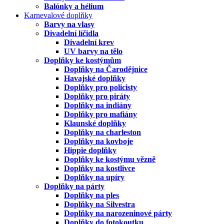
Balónky a hélium
Karnevalové doplňky
Barvy na vlasy
Divadelní líčidla
Divadelní krev
UV barvy na tělo
Doplňky ke kostýmům
Doplňky na Čarodějnice
Havajské doplňky
Doplňky pro policisty
Doplňky pro piráty
Doplňky na indiány
Doplňky pro mafiány
Klaunské doplňky
Doplňky na charleston
Doplňky na kovboje
Hippie doplňky
Doplňky ke kostýmu vězně
Doplňky na kostlivce
Doplňky na upíry
Doplňky na párty
Doplňky na ples
Doplňky na Silvestra
Doplňky na narozeninové párty
Doplňky do fotokoutku