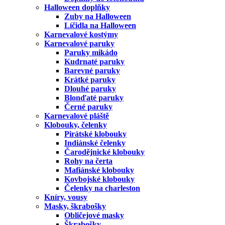
Halloween doplňky
Zuby na Halloween
Líčidla na Halloween
Karnevalové kostýmy
Karnevalové paruky
Paruky mikádo
Kudrnaté paruky
Barevné paruky
Krátké paruky
Dlouhé paruky
Blonďaté paruky
Černé paruky
Karnevalové pláště
Klobouky, čelenky
Pirátské klobouky
Indiánské čelenky
Čarodějnické klobouky
Rohy na čerta
Mafiánské klobouky
Kovbojské klobouky
Čelenky na charleston
Kníry, vousy
Masky, škrabošky
Obličejové masky
Škrabošky