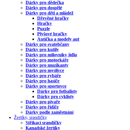
Dárky pro dědečka
Dárky pro dospělé
Dárky pro děti a mládež
Dřevěné hračky
Hračky
Puzzle
Plyšové hračky
Autíčka a modely aut
Dárky pro svatebčany
Dárky pro kutily
Dárky pro milovníky jídla
Dárky pro motorkáře
Dárky pro muzikanty
Dárky pro myslivce
Dárky pro rybáře
Dárky pro hasiče
Dárky pro sportovce
Dárky pro fotbalisty
Dárky pro cyklisty
Dárky pro pivaře
Dárky pro řidiče
Dárky podle zaměstnání
Žertíky, srandičky
Stříkací srandičky
Kanadské žertíky