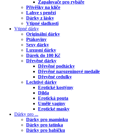
Zapalovače pro rybáře
Přívěšky na klíče
Lahve s penězi
Dárky z lásky
Vtipné sladkosti
Vtipné dárky
Originální dárky
Ptákoviny
Sexy dárky
Luxusní dárky
Dárek do 100 Kč
Dřevěné dárky
Dřevěné podtácky
Dřevěné narozeninové medaile
Dřevěné cedulky
Lechtivé dárky
Erotické kostýmy
Dilda
Erotická pouta
Umělé vagíny
Erotické masky
Dárky pro ...
Dárky pro maminku
Dárky pro tatínka
Dárky pro babičku