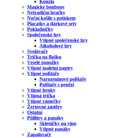
Kouzla
Magické bonbony
Netradiční hračky
Noční košile s potiskem
Placatky a dárkové sety
Pokladničky
Společenské hry
Vtipné společenské hry
Alkoholové hry
Svolávače
Trička na flašku
Veselé ponožky
Vtipné toaletní papíry
Vtipné polštáře
Narozeninové polštáře
Polštáře s penězi
Vtipné hrnky
Vtipná trička
Vtipné rámečky
Žertovné zástěry
Ostatní
Půllitry a panáky
Skleničky na víno
Vtipné panáky
Zapalovače