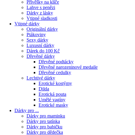
Přívěšky na klíče
Lahve s penězi
Dárky z lásky
Vtipné sladkosti
Vtipné dárky
Originální dárky
Ptákoviny
Sexy dárky
Luxusní dárky
Dárek do 100 Kč
Dřevěné dárky
Dřevěné podtácky
Dřevěné narozeninové medaile
Dřevěné cedulky
Lechtivé dárky
Erotické kostýmy
Dilda
Erotická pouta
Umělé vagíny
Erotické masky
Dárky pro ...
Dárky pro maminku
Dárky pro tatínka
Dárky pro babičku
Dárky pro dědečka