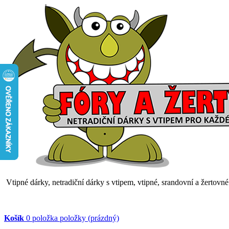
Vtipné dárky, netradiční dárky s vtipem, vtipné, srandovní a žertovn
Košík
0
položka
položky
(prázdný)