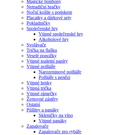
Magické bonbony
Netradiční hračky
Noční košile s potiskem
Placatky a dárkové sety
Pokladničky
Společenské hry
Vtipné společenské hry
Alkoholové hry
Svolávače
Trička na flašku
Veselé ponožky
Vtipné toaletní papíry
Vtipné polštáře
Narozeninové polštáře
Polštáře s penězi
Vtipné hrnky
Vtipná trička
Vtipné rámečky
Žertovné zástěry
Ostatní
Půllitry a panáky
Skleničky na víno
Vtipné panáky
Zapalovače
Zapalovače pro rybáře