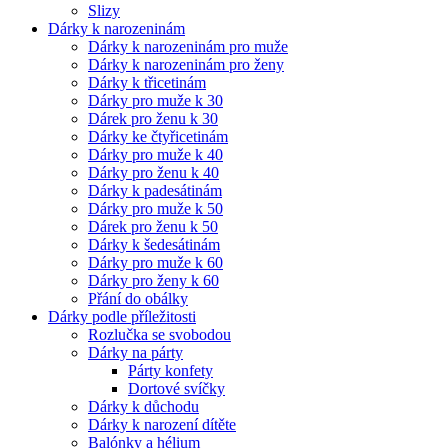
Slizy
Dárky k narozeninám
Dárky k narozeninám pro muže
Dárky k narozeninám pro ženy
Dárky k třicetinám
Dárky pro muže k 30
Dárek pro ženu k 30
Dárky ke čtyřicetinám
Dárky pro muže k 40
Dárky pro ženu k 40
Dárky k padesátinám
Dárky pro muže k 50
Dárek pro ženu k 50
Dárky k šedesátinám
Dárky pro muže k 60
Dárky pro ženy k 60
Přání do obálky
Dárky podle příležitosti
Rozlučka se svobodou
Dárky na párty
Párty konfety
Dortové svíčky
Dárky k důchodu
Dárky k narození dítěte
Balónky a hélium