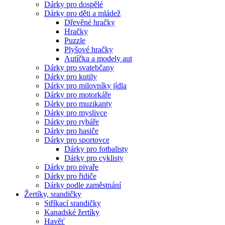
Dárky pro dospělé
Dárky pro děti a mládež
Dřevěné hračky
Hračky
Puzzle
Plyšové hračky
Autíčka a modely aut
Dárky pro svatebčany
Dárky pro kutily
Dárky pro milovníky jídla
Dárky pro motorkáře
Dárky pro muzikanty
Dárky pro myslivce
Dárky pro rybáře
Dárky pro hasiče
Dárky pro sportovce
Dárky pro fotbalisty
Dárky pro cyklisty
Dárky pro pivaře
Dárky pro řidiče
Dárky podle zaměstnání
Žertíky, srandičky
Stříkací srandičky
Kanadské žertíky
Havěť