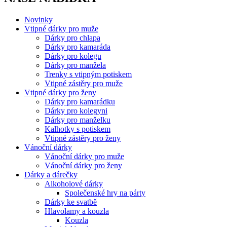
Novinky
Vtipné dárky pro muže
Dárky pro chlapa
Dárky pro kamaráda
Dárky pro kolegu
Dárky pro manžela
Trenky s vtipným potiskem
Vtipné zástěry pro muže
Vtipné dárky pro ženy
Dárky pro kamarádku
Dárky pro kolegyni
Dárky pro manželku
Kalhotky s potiskem
Vtipné zástěry pro ženy
Vánoční dárky
Vánoční dárky pro muže
Vánoční dárky pro ženy
Dárky a dárečky
Alkoholové dárky
Společenské hry na párty
Dárky ke svatbě
Hlavolamy a kouzla
Kouzla