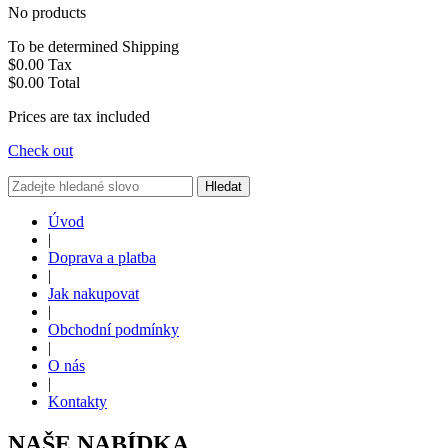
No products
To be determined
Shipping
$0.00
Tax
$0.00
Total
Prices are tax included
Check out
Hledat
Úvod
|
Doprava a platba
|
Jak nakupovat
|
Obchodní podmínky
|
O nás
|
Kontakty
NAŠE NABÍDKA