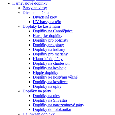
Karnevalové doplňky
Barvy na vlasy
Divadelní líčidla
Divadelní krev
UV barvy na tělo
Doplňky ke kostýmům
Doplňky na Čarodějnice
Havajské doplňky
Doplňky pro policisty
Doplňky pro piráty
Doplňky na indiány
Doplňky pro mafiány
Klaunské doplňky
Doplňky na charleston
Doplňky na kovboje
Hippie doplňky
Doplňky ke kostýmu vězně
Doplňky na kostlivce
Doplňky na upíry
Doplňky na párty
Doplňky na ples
Doplňky na Silvestra
Doplňky na narozeninové párty
Doplňky do fotokoutku
Halloween doplňky