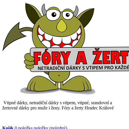
Vtipné dárky, netradiční dárky s vtipem, vtipné, srandovní a
žertovné dárky pro muže i ženy. Fóry a žerty Hradec Králové
Košík
0
položka
položky
(prázdný)