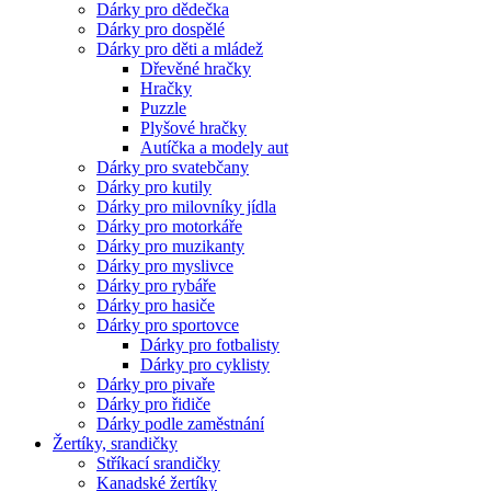
Dárky pro dědečka
Dárky pro dospělé
Dárky pro děti a mládež
Dřevěné hračky
Hračky
Puzzle
Plyšové hračky
Autíčka a modely aut
Dárky pro svatebčany
Dárky pro kutily
Dárky pro milovníky jídla
Dárky pro motorkáře
Dárky pro muzikanty
Dárky pro myslivce
Dárky pro rybáře
Dárky pro hasiče
Dárky pro sportovce
Dárky pro fotbalisty
Dárky pro cyklisty
Dárky pro pivaře
Dárky pro řidiče
Dárky podle zaměstnání
Žertíky, srandičky
Stříkací srandičky
Kanadské žertíky