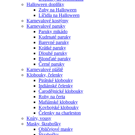
Halloween doplňky
Zuby na Halloween
Líčidla na Halloween
Karnevalové kostýmy
Karnevalové paruky
Paruky mikádo
Kudrnaté paruky
Barevné paruky
Krátké paruky
Dlouhé paruky
Blonďaté paruky
Černé paruky
Karnevalové pláště
Klobouky, čelenky
Pirátské klobouky
Indiánské čelenky
Čarodějnické klobouky
Rohy na čerta
Mafiánské klobouky
Kovbojské klobouky
Čelenky na charleston
Kníry, vousy
Masky, škrabošky
Obličejové masky
Škrabošky