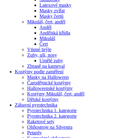
Latexové masky
Masky zvířat
Masky čertů
Mikuláš, čert, anděl
Anděl
Andělská křídla
Mikuláš
Čert
Vtipné brýle
Zuby, uši, nosy
Umělé zuby
Zbraně na karneval
Kostýmy podle zaměření
Masky na Halloween
Čarodějnické kostýmy
Halloweenské kostýmy
Kostýmy Mikuláš, čert, anděl
Dětské kostýmy
Zábavní pyrotechnika
Pyrotechnika 1. kategorie
Pyrotechnika 2. kategorie
Raketové sety
Ohňostroje na Silvestra
Petardy