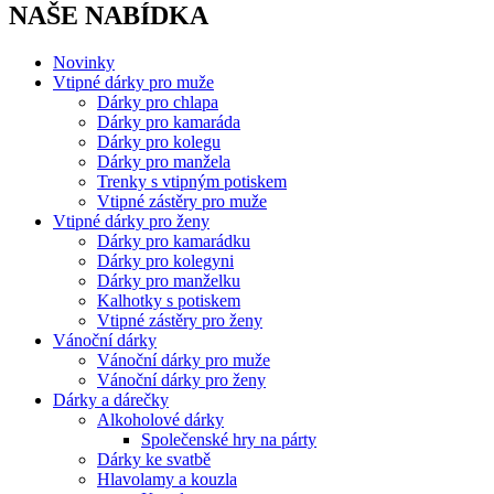
NAŠE NABÍDKA
Novinky
Vtipné dárky pro muže
Dárky pro chlapa
Dárky pro kamaráda
Dárky pro kolegu
Dárky pro manžela
Trenky s vtipným potiskem
Vtipné zástěry pro muže
Vtipné dárky pro ženy
Dárky pro kamarádku
Dárky pro kolegyni
Dárky pro manželku
Kalhotky s potiskem
Vtipné zástěry pro ženy
Vánoční dárky
Vánoční dárky pro muže
Vánoční dárky pro ženy
Dárky a dárečky
Alkoholové dárky
Společenské hry na párty
Dárky ke svatbě
Hlavolamy a kouzla