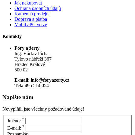
Jak nakupovat
Ochrana osobních údajů
Kamenná prodejna
Doprava a platba
Mobil / PC verze
Kontakty
Fóry a žerty
Ing. Václav Pícha
Tylovo nábřeží 367
Hradec Králové
500 02
E-mail: info@foryazerty.cz
Tel.:
495 514 054
Napište nám
Nevyplňili jste všechny požadované údaje!
*
Jméno:
*
E-mail:
Poznámka: