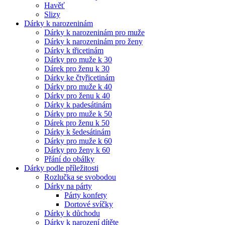
Havěť
Slizy
Dárky k narozeninám
Dárky k narozeninám pro muže
Dárky k narozeninám pro ženy
Dárky k třicetinám
Dárky pro muže k 30
Dárek pro ženu k 30
Dárky ke čtyřicetinám
Dárky pro muže k 40
Dárky pro ženu k 40
Dárky k padesátinám
Dárky pro muže k 50
Dárek pro ženu k 50
Dárky k šedesátinám
Dárky pro muže k 60
Dárky pro ženy k 60
Přání do obálky
Dárky podle příležitosti
Rozlučka se svobodou
Dárky na párty
Párty konfety
Dortové svíčky
Dárky k důchodu
Dárky k narození dítěte