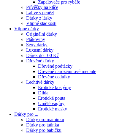
Zapalovače pro rybáře
Přívěšky na klíče
Lahve s penězi
Dárky z lásky
Vtipné sladkosti
Vtipné dárky
Originální dárky
Ptákoviny
Sexy dárky
Luxusní dárky
Dárek do 100 Kč
Dřevěné dárky
Dřevěné podtácky
Dřevěné narozeninové medaile
Dřevěné cedulky
Lechtivé dárky
Erotické kostýmy
Dilda
Erotická pouta
Umělé vagíny
Erotické masky
Dárky pro ...
Dárky pro maminku
Dárky pro tatínka
Dárky pro babičku