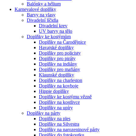
Balónky a hélium
Karnevalové doplňky
Barvy na vlasy
Divadelní líčidla
Divadelní krev
UV barvy na tělo
Doplňky ke kostýmům
Doplňky na Čarodějnice
Havajské doplňky
Doplňky pro policisty
Doplňky pro piráty
Doplňky na indiány
Doplňky pro mafiány
Klaunské doplňky
Doplňky na charleston
Doplňky na kovboje
Hippie doplňky
Doplňky ke kostýmu vězně
Doplňky na kostlivce
Doplňky na upíry
Doplňky na párty
Doplňky na ples
Doplňky na Silvestra
Doplňky na narozeninové párty
Doplňky do fotokoutku