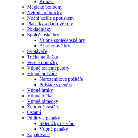
Kouzla
Magické bonbony
Netradiční hračky
Noční košile s potiskem
Placatky a dárkové sety
Pokladničky
Společenské hry
Vtipné společenské hry
Alkoholové hry
Svolávače
Trička na flašku
Veselé ponožky
Vtipné toaletní papíry
Vtipné polštáře
Narozeninové polštáře
Polštáře s penězi
Vtipné hrnky
Vtipná trička
Vtipné rámečky
Žertovné zástěry
Ostatní
Půllitry a panáky
Skleničky na víno
Vtipné panáky
Zapalovače