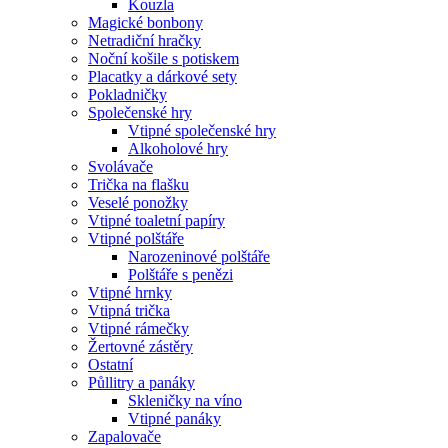
Kouzla
Magické bonbony
Netradiční hračky
Noční košile s potiskem
Placatky a dárkové sety
Pokladničky
Společenské hry
Vtipné společenské hry
Alkoholové hry
Svolávače
Trička na flašku
Veselé ponožky
Vtipné toaletní papíry
Vtipné polštáře
Narozeninové polštáře
Polštáře s penězi
Vtipné hrnky
Vtipná trička
Vtipné rámečky
Žertovné zástěry
Ostatní
Půllitry a panáky
Skleničky na víno
Vtipné panáky
Zapalovače