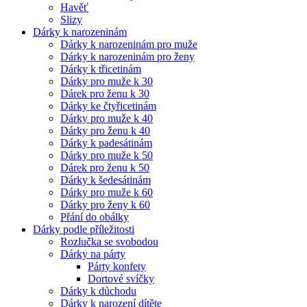
Havěť
Slizy
Dárky k narozeninám
Dárky k narozeninám pro muže
Dárky k narozeninám pro ženy
Dárky k třicetinám
Dárky pro muže k 30
Dárek pro ženu k 30
Dárky ke čtyřicetinám
Dárky pro muže k 40
Dárky pro ženu k 40
Dárky k padesátinám
Dárky pro muže k 50
Dárek pro ženu k 50
Dárky k šedesátinám
Dárky pro muže k 60
Dárky pro ženy k 60
Přání do obálky
Dárky podle příležitosti
Rozlučka se svobodou
Dárky na párty
Párty konfety
Dortové svíčky
Dárky k důchodu
Dárky k narození dítěte