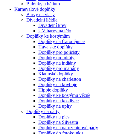
Balónky a hélium
Karnevalové doplňky
Barvy na vlasy
Divadelní líčidla
Divadelní krev
UV barvy na tělo
Doplňky ke kostýmům
Doplňky na Čarodějnice
Havajské doplňky
Doplňky pro policisty
Doplňky pro piráty
Doplňky na indiány
Doplňky pro mafiány
Klaunské doplňky
Doplňky na charleston
Doplňky na kovboje
Hippie doplňky
Doplňky ke kostýmu vězně
Doplňky na kostlivce
Doplňky na upíry
Doplňky na párty
Doplňky na ples
Doplňky na Silvestra
Doplňky na narozeninové párty
Doplňky do fotokoutku