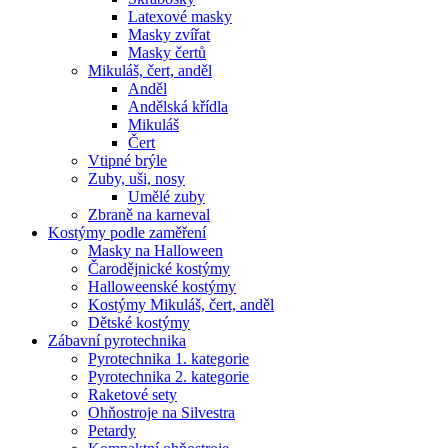
Latexové masky
Masky zvířat
Masky čertů
Mikuláš, čert, anděl
Anděl
Andělská křídla
Mikuláš
Čert
Vtipné brýle
Zuby, uši, nosy
Umělé zuby
Zbraně na karneval
Kostýmy podle zaměření
Masky na Halloween
Čarodějnické kostýmy
Halloweenské kostýmy
Kostýmy Mikuláš, čert, anděl
Dětské kostýmy
Zábavní pyrotechnika
Pyrotechnika 1. kategorie
Pyrotechnika 2. kategorie
Raketové sety
Ohňostroje na Silvestra
Petardy