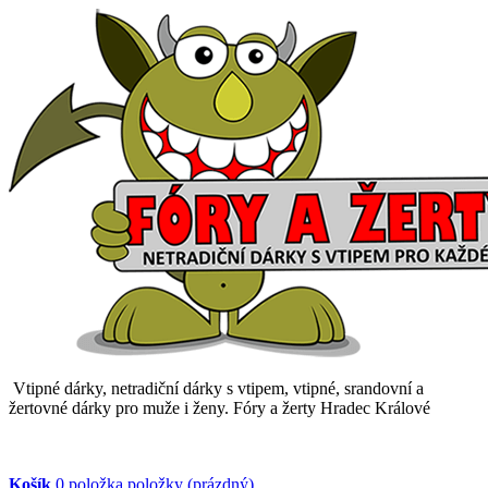
Vtipné dárky, netradiční dárky s vtipem, vtipné, srandovní a
žertovné dárky pro muže i ženy. Fóry a žerty Hradec Králové
Košík
0
položka
položky
(prázdný)