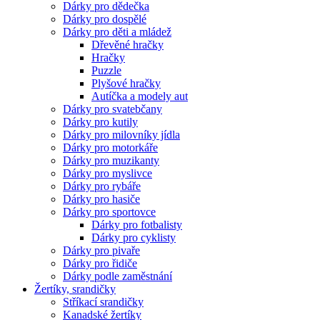
Dárky pro dědečka
Dárky pro dospělé
Dárky pro děti a mládež
Dřevěné hračky
Hračky
Puzzle
Plyšové hračky
Autíčka a modely aut
Dárky pro svatebčany
Dárky pro kutily
Dárky pro milovníky jídla
Dárky pro motorkáře
Dárky pro muzikanty
Dárky pro myslivce
Dárky pro rybáře
Dárky pro hasiče
Dárky pro sportovce
Dárky pro fotbalisty
Dárky pro cyklisty
Dárky pro pivaře
Dárky pro řidiče
Dárky podle zaměstnání
Žertíky, srandičky
Stříkací srandičky
Kanadské žertíky