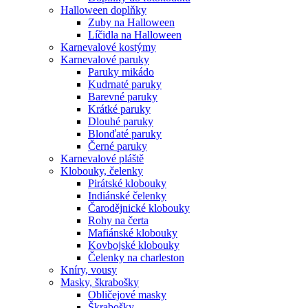
Halloween doplňky
Zuby na Halloween
Líčidla na Halloween
Karnevalové kostýmy
Karnevalové paruky
Paruky mikádo
Kudrnaté paruky
Barevné paruky
Krátké paruky
Dlouhé paruky
Blonďaté paruky
Černé paruky
Karnevalové pláště
Klobouky, čelenky
Pirátské klobouky
Indiánské čelenky
Čarodějnické klobouky
Rohy na čerta
Mafiánské klobouky
Kovbojské klobouky
Čelenky na charleston
Kníry, vousy
Masky, škrabošky
Obličejové masky
Škrabošky