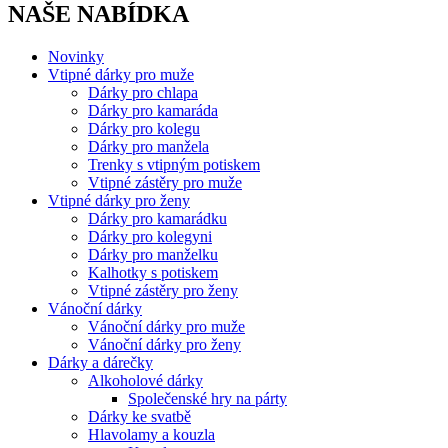
NAŠE NABÍDKA
Novinky
Vtipné dárky pro muže
Dárky pro chlapa
Dárky pro kamaráda
Dárky pro kolegu
Dárky pro manžela
Trenky s vtipným potiskem
Vtipné zástěry pro muže
Vtipné dárky pro ženy
Dárky pro kamarádku
Dárky pro kolegyni
Dárky pro manželku
Kalhotky s potiskem
Vtipné zástěry pro ženy
Vánoční dárky
Vánoční dárky pro muže
Vánoční dárky pro ženy
Dárky a dárečky
Alkoholové dárky
Společenské hry na párty
Dárky ke svatbě
Hlavolamy a kouzla