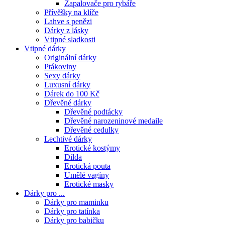
Zapalovače pro rybáře
Přívěšky na klíče
Lahve s penězi
Dárky z lásky
Vtipné sladkosti
Vtipné dárky
Originální dárky
Ptákoviny
Sexy dárky
Luxusní dárky
Dárek do 100 Kč
Dřevěné dárky
Dřevěné podtácky
Dřevěné narozeninové medaile
Dřevěné cedulky
Lechtivé dárky
Erotické kostýmy
Dilda
Erotická pouta
Umělé vagíny
Erotické masky
Dárky pro ...
Dárky pro maminku
Dárky pro tatínka
Dárky pro babičku