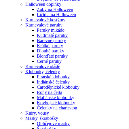
Halloween doplňky
Zuby na Halloween
Líčidla na Halloween
Karnevalové kostýmy
Karnevalové paruky
Paruky mikádo
Kudrnaté paruky
Barevné paruky
Krátké paruky
Dlouhé paruky
Blonďaté paruky
Černé paruky
Karnevalové pláště
Klobouky, čelenky
Pirátské klobouky
Indiánské čelenky
Čarodějnické klobouky
Rohy na čerta
Mafiánské klobouky
Kovbojské klobouky
Čelenky na charleston
Kníry, vousy
Masky, škrabošky
Obličejové masky
Škrabošky