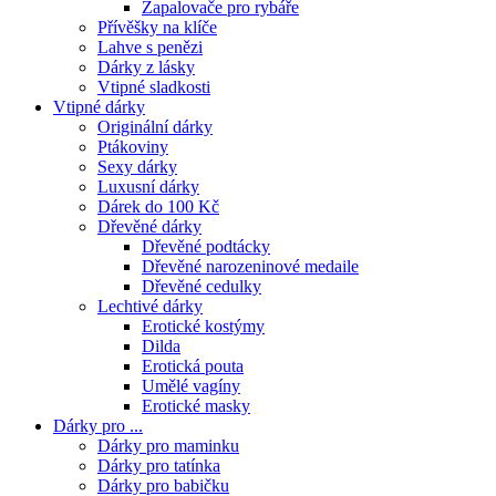
Zapalovače pro rybáře
Přívěšky na klíče
Lahve s penězi
Dárky z lásky
Vtipné sladkosti
Vtipné dárky
Originální dárky
Ptákoviny
Sexy dárky
Luxusní dárky
Dárek do 100 Kč
Dřevěné dárky
Dřevěné podtácky
Dřevěné narozeninové medaile
Dřevěné cedulky
Lechtivé dárky
Erotické kostýmy
Dilda
Erotická pouta
Umělé vagíny
Erotické masky
Dárky pro ...
Dárky pro maminku
Dárky pro tatínka
Dárky pro babičku