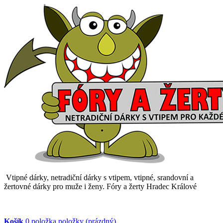
Vtipné dárky, netradiční dárky s vtipem, vtipné, srandovní a
žertovné dárky pro muže i ženy. Fóry a žerty Hradec Králové
Košík
0
položka
položky
(prázdný)