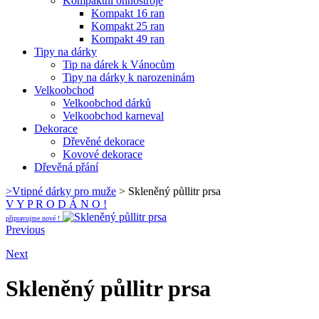
Kompaktní ohňostroje
Kompakt 16 ran
Kompakt 25 ran
Kompakt 49 ran
Tipy na dárky
Tip na dárek k Vánocům
Tipy na dárky k narozeninám
Velkoobchod
Velkoobchod dárků
Velkoobchod karneval
Dekorace
Dřevěné dekorace
Kovové dekorace
Dřevěná přání
>
Vtipné dárky pro muže
>
Skleněný půllitr prsa
V Y P R O D Á N O !
připravujme nové !
Previous
Next
Skleněný půllitr prsa