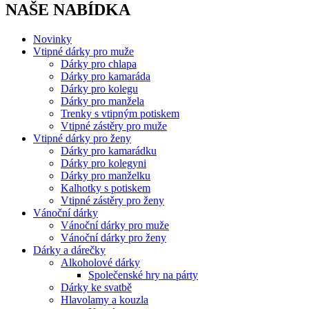
NAŠE NABÍDKA
Novinky
Vtipné dárky pro muže
Dárky pro chlapa
Dárky pro kamaráda
Dárky pro kolegu
Dárky pro manžela
Trenky s vtipným potiskem
Vtipné zástěry pro muže
Vtipné dárky pro ženy
Dárky pro kamarádku
Dárky pro kolegyni
Dárky pro manželku
Kalhotky s potiskem
Vtipné zástěry pro ženy
Vánoční dárky
Vánoční dárky pro muže
Vánoční dárky pro ženy
Dárky a dárečky
Alkoholové dárky
Společenské hry na párty
Dárky ke svatbě
Hlavolamy a kouzla