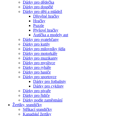
Dárky pro dědečka
Dárky pro dospělé
Dárky pro děti a mládež
Dřevěné hračky
Hračky
Puzzle
Plyšové hračky
Autíčka a modely aut
Dárky pro svatebčany
Dárky pro kutily
Dárky pro milovníky jídla
Dárky pro motorkáře
Dárky pro muzikanty
Dárky pro myslivce
Dárky pro rybáře
Dárky pro hasiče
Dárky pro sportovce
Dárky pro fotbalisty
Dárky pro cyklisty
Dárky pro pivaře
Dárky pro řidiče
Dárky podle zaměstnání
Žertíky, srandičky
Stříkací srandičky
Kanadské žertíky