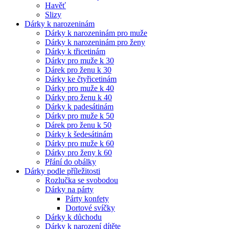
Havěť
Slizy
Dárky k narozeninám
Dárky k narozeninám pro muže
Dárky k narozeninám pro ženy
Dárky k třicetinám
Dárky pro muže k 30
Dárek pro ženu k 30
Dárky ke čtyřicetinám
Dárky pro muže k 40
Dárky pro ženu k 40
Dárky k padesátinám
Dárky pro muže k 50
Dárek pro ženu k 50
Dárky k šedesátinám
Dárky pro muže k 60
Dárky pro ženy k 60
Přání do obálky
Dárky podle příležitosti
Rozlučka se svobodou
Dárky na párty
Párty konfety
Dortové svíčky
Dárky k důchodu
Dárky k narození dítěte