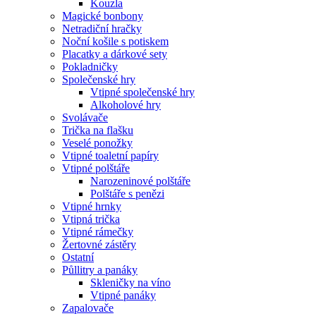
Kouzla
Magické bonbony
Netradiční hračky
Noční košile s potiskem
Placatky a dárkové sety
Pokladničky
Společenské hry
Vtipné společenské hry
Alkoholové hry
Svolávače
Trička na flašku
Veselé ponožky
Vtipné toaletní papíry
Vtipné polštáře
Narozeninové polštáře
Polštáře s penězi
Vtipné hrnky
Vtipná trička
Vtipné rámečky
Žertovné zástěry
Ostatní
Půllitry a panáky
Skleničky na víno
Vtipné panáky
Zapalovače