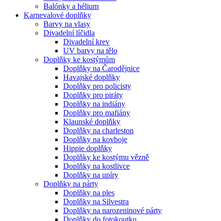
Balónky a hélium
Karnevalové doplňky
Barvy na vlasy
Divadelní líčidla
Divadelní krev
UV barvy na tělo
Doplňky ke kostýmům
Doplňky na Čarodějnice
Havajské doplňky
Doplňky pro policisty
Doplňky pro piráty
Doplňky na indiány
Doplňky pro mafiány
Klaunské doplňky
Doplňky na charleston
Doplňky na kovboje
Hippie doplňky
Doplňky ke kostýmu vězně
Doplňky na kostlivce
Doplňky na upíry
Doplňky na párty
Doplňky na ples
Doplňky na Silvestra
Doplňky na narozeninové párty
Doplňky do fotokoutku