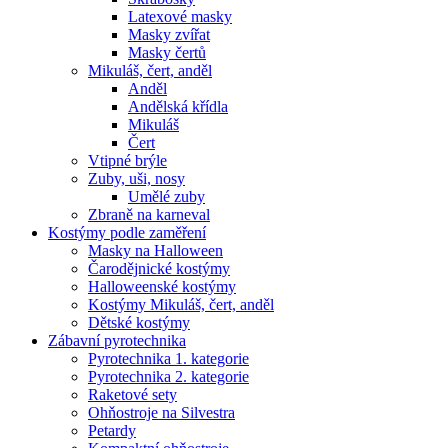
Latexové masky
Masky zvířat
Masky čertů
Mikuláš, čert, anděl
Anděl
Andělská křídla
Mikuláš
Čert
Vtipné brýle
Zuby, uši, nosy
Umělé zuby
Zbraně na karneval
Kostýmy podle zaměření
Masky na Halloween
Čarodějnické kostýmy
Halloweenské kostýmy
Kostýmy Mikuláš, čert, anděl
Dětské kostýmy
Zábavní pyrotechnika
Pyrotechnika 1. kategorie
Pyrotechnika 2. kategorie
Raketové sety
Ohňostroje na Silvestra
Petardy