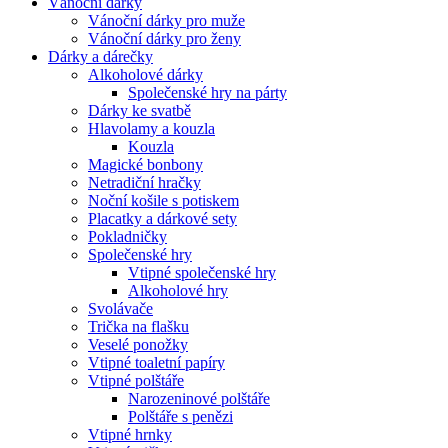
Vánoční dárky
Vánoční dárky pro muže
Vánoční dárky pro ženy
Dárky a dárečky
Alkoholové dárky
Společenské hry na párty
Dárky ke svatbě
Hlavolamy a kouzla
Kouzla
Magické bonbony
Netradiční hračky
Noční košile s potiskem
Placatky a dárkové sety
Pokladničky
Společenské hry
Vtipné společenské hry
Alkoholové hry
Svolávače
Trička na flašku
Veselé ponožky
Vtipné toaletní papíry
Vtipné polštáře
Narozeninové polštáře
Polštáře s penězi
Vtipné hrnky