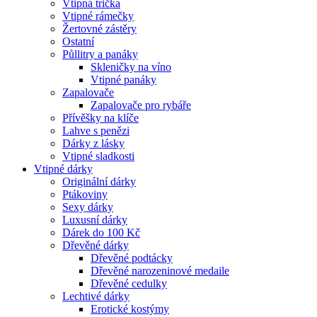
Vtipná trička
Vtipné rámečky
Žertovné zástěry
Ostatní
Půllitry a panáky
Skleničky na víno
Vtipné panáky
Zapalovače
Zapalovače pro rybáře
Přívěšky na klíče
Lahve s penězi
Dárky z lásky
Vtipné sladkosti
Vtipné dárky
Originální dárky
Ptákoviny
Sexy dárky
Luxusní dárky
Dárek do 100 Kč
Dřevěné dárky
Dřevěné podtácky
Dřevěné narozeninové medaile
Dřevěné cedulky
Lechtivé dárky
Erotické kostýmy