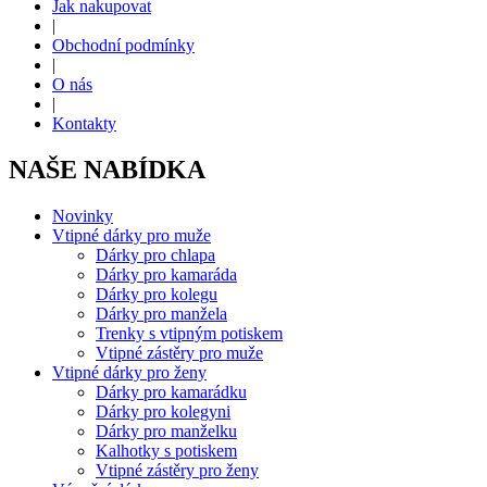
Jak nakupovat
|
Obchodní podmínky
|
O nás
|
Kontakty
NAŠE NABÍDKA
Novinky
Vtipné dárky pro muže
Dárky pro chlapa
Dárky pro kamaráda
Dárky pro kolegu
Dárky pro manžela
Trenky s vtipným potiskem
Vtipné zástěry pro muže
Vtipné dárky pro ženy
Dárky pro kamarádku
Dárky pro kolegyni
Dárky pro manželku
Kalhotky s potiskem
Vtipné zástěry pro ženy