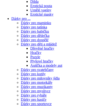
Dilda
Erotická pouta
Umělé vagíny
Erotické masky
Dárky pro ...
Dárky pro maminku
Dárky pro tatínka
Dárky pro babičku
Dárky pro dědečka
Dárky pro dospělé
Dárky pro děti a mládež
Dřevěné hračky
Hračky
Puzzle
Plyšové hračky
Autíčka a modely aut
Dárky pro svatebčany
Dárky pro kutily
Dárky pro milovníky jídla
Dárky pro motorkáře
Dárky pro muzikanty
Dárky pro myslivce
Dárky pro rybáře
Dárky pro hasiče
Dárky pro sportovce