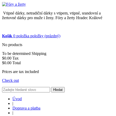
Vtipné dárky, netradiční dárky s vtipem, vtipné, srandovní a
žertovné dárky pro muže i ženy. Fóry a žerty Hradec Králové
Košík
0
položka
položky
(prázdný)
No products
To be determined
Shipping
$0.00
Tax
$0.00
Total
Prices are tax included
Check out
Hledat
Úvod
|
Doprava a platba
|