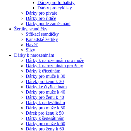
Dárky pro fotbalisty
Dárky pro cyklisty
Dárky pro pivaře
Dárky pro řidiče
Dárky podle zaměstnání
Žertíky, srandičky
Stříkací srandičky
Kanadské žertíky
Havěť
Slizy
Dárky k narozeninám
Dárky k narozeninám pro muže
Dárky k narozeninám pro ženy
Dárky k třicetinám
Dárky pro muže k 30
Dárek pro ženu k 30
Dárky ke čtyřicetinám
Dárky pro muže k 40
Dárky pro ženu k 40
Dárky k padesátinám
Dárky pro muže k 50
Dárek pro ženu k 50
Dárky k šedesátinám
Dárky pro muže k 60
Dárky pro ženy k 60