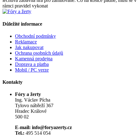
lechtivá zábavná hra pro zamilované. Co na kostce padne, musí se v
rámci pravidel vykonat
Důležité informace
Obchodní podmínky
Reklamace
Jak nakupovat
Ochrana osobních údajů
Kamenná prodejna
Doprava a platba
Mobil / PC verze
Kontakty
Fóry a žerty
Ing. Václav Pícha
Tylovo nábřeží 367
Hradec Králové
500 02
E-mail: info@foryazerty.cz
Tel.:
495 514 054