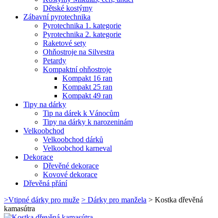
Dětské kostýmy
Zábavní pyrotechnika
Pyrotechnika 1. kategorie
Pyrotechnika 2. kategorie
Raketové sety
Ohňostroje na Silvestra
Petardy
Kompaktní ohňostroje
Kompakt 16 ran
Kompakt 25 ran
Kompakt 49 ran
Tipy na dárky
Tip na dárek k Vánocům
Tipy na dárky k narozeninám
Velkoobchod
Velkoobchod dárků
Velkoobchod karneval
Dekorace
Dřevěné dekorace
Kovové dekorace
Dřevěná přání
>
Vtipné dárky pro muže
>
Dárky pro manžela
>
Kostka dřevěná
kamasútra