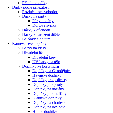
Přání do obálky
Dárky podle příležitosti
Rozlučka se svobodou
Dárky na párty
Párty konfety
Dortové svíčky
Dárky k důchodu
Dárky k narození dítěte
Balónky a hélium
Karnevalové doplňky
Barvy na vlasy
Divadelní líčidla
Divadelní krev
UV barvy na tělo
Doplňky ke kostýmům
Doplňky na Čarodějnice
Havajské doplňky
Doplňky pro policisty
Doplňky pro piráty
Doplňky na indiány
Doplňky pro mafiány
Klaunské doplňky
Doplňky na charleston
Doplňky na kovboje
Hippie doplňky