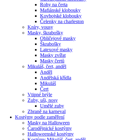
Rohy na čerta
Mafiánské klobouky
Kovbojské klobouky
Čelenky na charleston
Kníry, vousy
Masky, škrabošky
Obličejové masky
Škrabošky
Latexové masky
Masky zvířat
Masky čertů
Mikuláš, čert, anděl
Anděl
Andělská křídla
Mikuláš
Čert
Vtipné brýle
Zuby, uši, nosy
Umělé zuby
Zbraně na karneval
Kostýmy podle zaměření
Masky na Halloween
Čarodějnické kostýmy
Halloweenské kostýmy
Kostýmy Mikuláš, čert, anděl