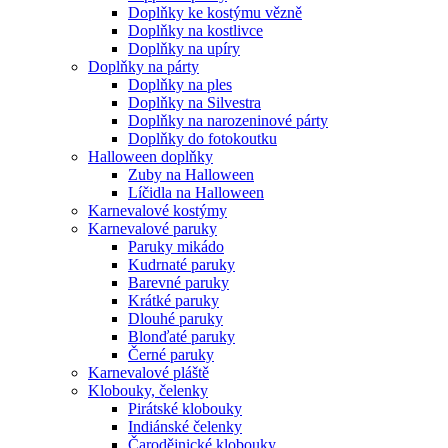
Doplňky ke kostýmu vězně
Doplňky na kostlivce
Doplňky na upíry
Doplňky na párty
Doplňky na ples
Doplňky na Silvestra
Doplňky na narozeninové párty
Doplňky do fotokoutku
Halloween doplňky
Zuby na Halloween
Líčidla na Halloween
Karnevalové kostýmy
Karnevalové paruky
Paruky mikádo
Kudrnaté paruky
Barevné paruky
Krátké paruky
Dlouhé paruky
Blonďaté paruky
Černé paruky
Karnevalové pláště
Klobouky, čelenky
Pirátské klobouky
Indiánské čelenky
Čarodějnické klobouky