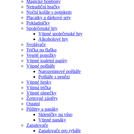
Magické bonbony
Netradiční hračky
Noční košile s potiskem
Placatky a dárkové sety
Pokladničky
Společenské hry
Vtipné společenské hry
Alkoholové hry
Svolávače
Trička na flašku
Veselé ponožky
Vtipné toaletní papíry
Vtipné polštáře
Narozeninové polštáře
Polštáře s penězi
Vtipné hrnky
Vtipná trička
Vtipné rámečky
Žertovné zástěry
Ostatní
Půllitry a panáky
Skleničky na víno
Vtipné panáky
Zapalovače
Zapalovače pro rybáře