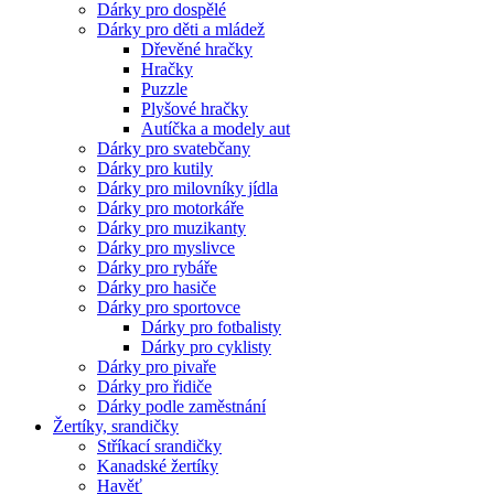
Dárky pro dospělé
Dárky pro děti a mládež
Dřevěné hračky
Hračky
Puzzle
Plyšové hračky
Autíčka a modely aut
Dárky pro svatebčany
Dárky pro kutily
Dárky pro milovníky jídla
Dárky pro motorkáře
Dárky pro muzikanty
Dárky pro myslivce
Dárky pro rybáře
Dárky pro hasiče
Dárky pro sportovce
Dárky pro fotbalisty
Dárky pro cyklisty
Dárky pro pivaře
Dárky pro řidiče
Dárky podle zaměstnání
Žertíky, srandičky
Stříkací srandičky
Kanadské žertíky
Havěť