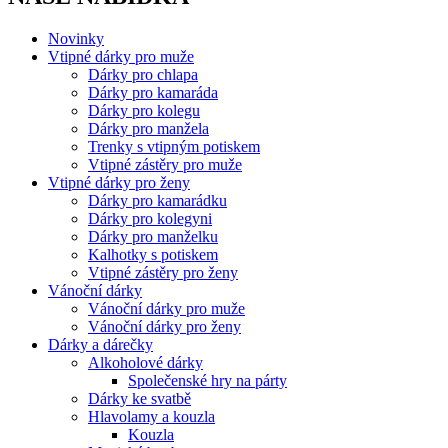
Novinky
Vtipné dárky pro muže
Dárky pro chlapa
Dárky pro kamaráda
Dárky pro kolegu
Dárky pro manžela
Trenky s vtipným potiskem
Vtipné zástěry pro muže
Vtipné dárky pro ženy
Dárky pro kamarádku
Dárky pro kolegyni
Dárky pro manželku
Kalhotky s potiskem
Vtipné zástěry pro ženy
Vánoční dárky
Vánoční dárky pro muže
Vánoční dárky pro ženy
Dárky a dárečky
Alkoholové dárky
Společenské hry na párty
Dárky ke svatbě
Hlavolamy a kouzla
Kouzla