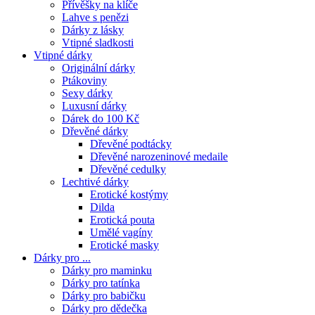
Přívěšky na klíče
Lahve s penězi
Dárky z lásky
Vtipné sladkosti
Vtipné dárky
Originální dárky
Ptákoviny
Sexy dárky
Luxusní dárky
Dárek do 100 Kč
Dřevěné dárky
Dřevěné podtácky
Dřevěné narozeninové medaile
Dřevěné cedulky
Lechtivé dárky
Erotické kostýmy
Dilda
Erotická pouta
Umělé vagíny
Erotické masky
Dárky pro ...
Dárky pro maminku
Dárky pro tatínka
Dárky pro babičku
Dárky pro dědečka