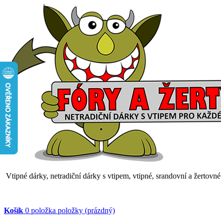
Vtipné dárky, netradiční dárky s vtipem, vtipné, srandovní a žertovn
Košík
0
položka
položky
(prázdný)