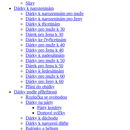
Slizy
Dárky k narozeninám
Dárky k narozeninám pro muže
Dárky k narozeninám pro ženy
Dárky k třicetinám
Dárky pro muže k 30
Dárek pro ženu k 30
Dárky ke čtyřicetinám
Dárky pro muže k 40
Dárky pro ženu k 40
Dárky k padesátinám
Dárky pro muže k 50
Dárek pro ženu k 50
Dárky k šedesátinám
Dárky pro muže k 60
Dárky pro ženy k 60
Přání do obálky
Dárky podle příležitosti
Rozlučka se svobodou
Dárky na párty
Párty konfety
Dortové svíčky
Dárky k důchodu
Dárky k narození dítěte
Balónky a hélium