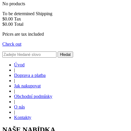
No products
To be determined
Shipping
$0.00
Tax
$0.00
Total
Prices are tax included
Check out
Hledat
Úvod
|
Doprava a platba
|
Jak nakupovat
|
Obchodní podmínky
|
O nás
|
Kontakty
NAŠE NABÍDKA