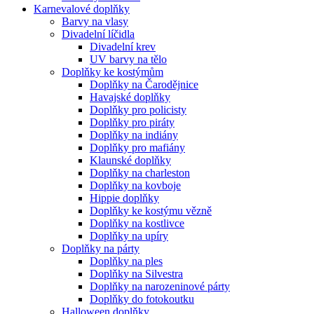
Karnevalové doplňky
Barvy na vlasy
Divadelní líčidla
Divadelní krev
UV barvy na tělo
Doplňky ke kostýmům
Doplňky na Čarodějnice
Havajské doplňky
Doplňky pro policisty
Doplňky pro piráty
Doplňky na indiány
Doplňky pro mafiány
Klaunské doplňky
Doplňky na charleston
Doplňky na kovboje
Hippie doplňky
Doplňky ke kostýmu vězně
Doplňky na kostlivce
Doplňky na upíry
Doplňky na párty
Doplňky na ples
Doplňky na Silvestra
Doplňky na narozeninové párty
Doplňky do fotokoutku
Halloween doplňky