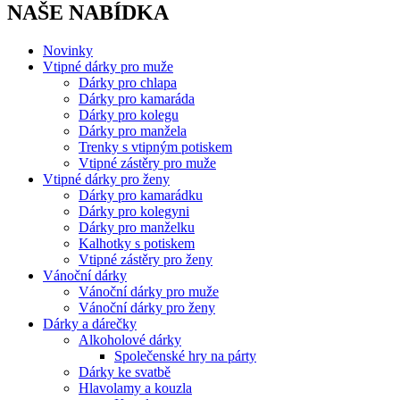
NAŠE NABÍDKA
Novinky
Vtipné dárky pro muže
Dárky pro chlapa
Dárky pro kamaráda
Dárky pro kolegu
Dárky pro manžela
Trenky s vtipným potiskem
Vtipné zástěry pro muže
Vtipné dárky pro ženy
Dárky pro kamarádku
Dárky pro kolegyni
Dárky pro manželku
Kalhotky s potiskem
Vtipné zástěry pro ženy
Vánoční dárky
Vánoční dárky pro muže
Vánoční dárky pro ženy
Dárky a dárečky
Alkoholové dárky
Společenské hry na párty
Dárky ke svatbě
Hlavolamy a kouzla