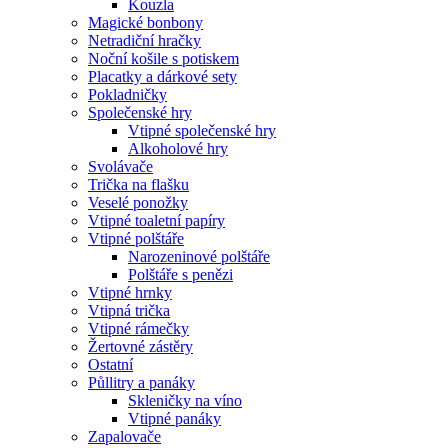
Kouzla
Magické bonbony
Netradiční hračky
Noční košile s potiskem
Placatky a dárkové sety
Pokladničky
Společenské hry
Vtipné společenské hry
Alkoholové hry
Svolávače
Trička na flašku
Veselé ponožky
Vtipné toaletní papíry
Vtipné polštáře
Narozeninové polštáře
Polštáře s penězi
Vtipné hrnky
Vtipná trička
Vtipné rámečky
Žertovné zástěry
Ostatní
Půllitry a panáky
Skleničky na víno
Vtipné panáky
Zapalovače