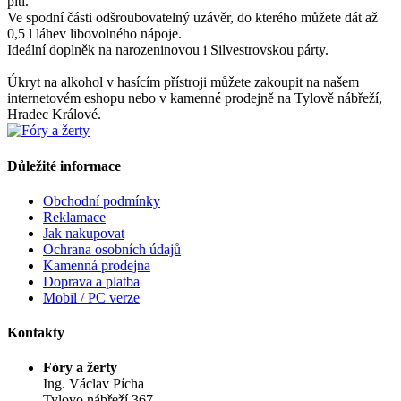
pití.
Ve spodní části odšroubovatelný uzávěr, do kterého můžete dát až
0,5 l láhev libovolného nápoje.
Ideální doplněk na narozeninovou i Silvestrovskou párty.
Úkryt na alkohol v hasícím přístroji můžete zakoupit na našem
internetovém eshopu nebo v kamenné prodejně na Tylově nábřeží,
Hradec Králové.
Důležité informace
Obchodní podmínky
Reklamace
Jak nakupovat
Ochrana osobních údajů
Kamenná prodejna
Doprava a platba
Mobil / PC verze
Kontakty
Fóry a žerty
Ing. Václav Pícha
Tylovo nábřeží 367