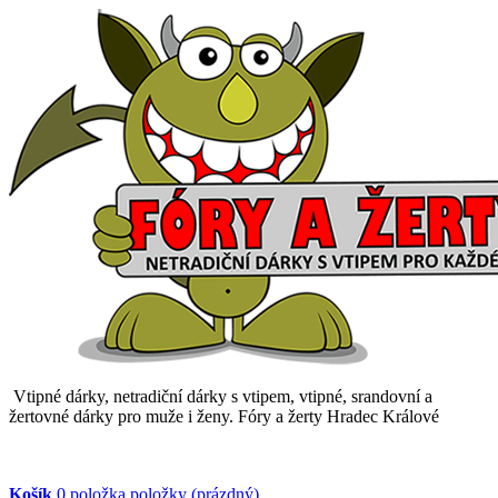
Vtipné dárky, netradiční dárky s vtipem, vtipné, srandovní a
žertovné dárky pro muže i ženy. Fóry a žerty Hradec Králové
Košík
0
položka
položky
(prázdný)