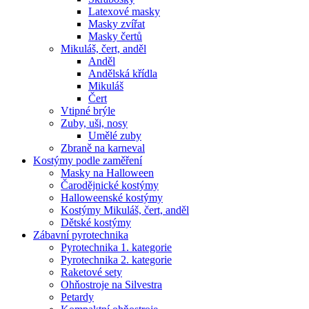
Latexové masky
Masky zvířat
Masky čertů
Mikuláš, čert, anděl
Anděl
Andělská křídla
Mikuláš
Čert
Vtipné brýle
Zuby, uši, nosy
Umělé zuby
Zbraně na karneval
Kostýmy podle zaměření
Masky na Halloween
Čarodějnické kostýmy
Halloweenské kostýmy
Kostýmy Mikuláš, čert, anděl
Dětské kostýmy
Zábavní pyrotechnika
Pyrotechnika 1. kategorie
Pyrotechnika 2. kategorie
Raketové sety
Ohňostroje na Silvestra
Petardy