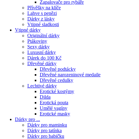
Zapalovače pro rybáře
Přívěšky na klíče
Lahve s penězi
Dárky z lásky
Vtipné sladkosti
Vtipné dárky
Originální dárky
Ptákoviny
Sexy dárky
Luxusní dárky
Dárek do 100 Kč
Dřevěné dárky
Dřevěné podtácky
Dřevěné narozeninové medaile
Dřevěné cedulky
Lechtivé dárky
Erotické kostýmy
Dilda
Erotická pouta
Umělé vagíny
Erotické masky
Dárky pro ...
Dárky pro maminku
Dárky pro tatínka
Dárky pro babičku