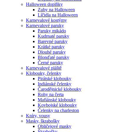
Halloween doplňky
Zuby na Halloween
Líčidla na Halloween
Karnevalové kostýmy
Karnevalové paruky
Paruky mikádo
Kudrnaté paruky
Barevné paruky
Krátké paruky
Dlouhé paruky
Blonďaté paruky
Černé paruky
Karnevalové pláště
Klobouky, čelenky
Pirátské klobouky
Indiánské čelenky
Čarodějnické klobouky
Rohy na čerta
Mafiánské klobouky
Kovbojské klobouky
Čelenky na charleston
Kníry, vousy
Masky, škrabošky
Obličejové masky
Škrabošky