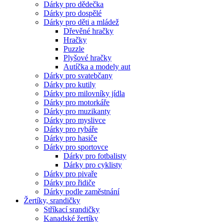
Dárky pro dědečka
Dárky pro dospělé
Dárky pro děti a mládež
Dřevěné hračky
Hračky
Puzzle
Plyšové hračky
Autíčka a modely aut
Dárky pro svatebčany
Dárky pro kutily
Dárky pro milovníky jídla
Dárky pro motorkáře
Dárky pro muzikanty
Dárky pro myslivce
Dárky pro rybáře
Dárky pro hasiče
Dárky pro sportovce
Dárky pro fotbalisty
Dárky pro cyklisty
Dárky pro pivaře
Dárky pro řidiče
Dárky podle zaměstnání
Žertíky, srandičky
Stříkací srandičky
Kanadské žertíky