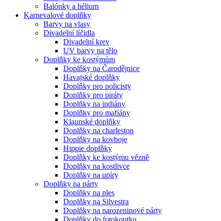
Balónky a hélium
Karnevalové doplňky
Barvy na vlasy
Divadelní líčidla
Divadelní krev
UV barvy na tělo
Doplňky ke kostýmům
Doplňky na Čarodějnice
Havajské doplňky
Doplňky pro policisty
Doplňky pro piráty
Doplňky na indiány
Doplňky pro mafiány
Klaunské doplňky
Doplňky na charleston
Doplňky na kovboje
Hippie doplňky
Doplňky ke kostýmu vězně
Doplňky na kostlivce
Doplňky na upíry
Doplňky na párty
Doplňky na ples
Doplňky na Silvestra
Doplňky na narozeninové párty
Doplňky do fotokoutku