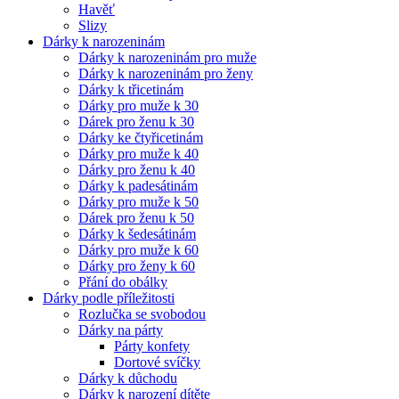
Havěť
Slizy
Dárky k narozeninám
Dárky k narozeninám pro muže
Dárky k narozeninám pro ženy
Dárky k třicetinám
Dárky pro muže k 30
Dárek pro ženu k 30
Dárky ke čtyřicetinám
Dárky pro muže k 40
Dárky pro ženu k 40
Dárky k padesátinám
Dárky pro muže k 50
Dárek pro ženu k 50
Dárky k šedesátinám
Dárky pro muže k 60
Dárky pro ženy k 60
Přání do obálky
Dárky podle příležitosti
Rozlučka se svobodou
Dárky na párty
Párty konfety
Dortové svíčky
Dárky k důchodu
Dárky k narození dítěte