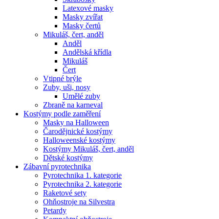
Latexové masky
Masky zvířat
Masky čertů
Mikuláš, čert, anděl
Anděl
Andělská křídla
Mikuláš
Čert
Vtipné brýle
Zuby, uši, nosy
Umělé zuby
Zbraně na karneval
Kostýmy podle zaměření
Masky na Halloween
Čarodějnické kostýmy
Halloweenské kostýmy
Kostýmy Mikuláš, čert, anděl
Dětské kostýmy
Zábavní pyrotechnika
Pyrotechnika 1. kategorie
Pyrotechnika 2. kategorie
Raketové sety
Ohňostroje na Silvestra
Petardy