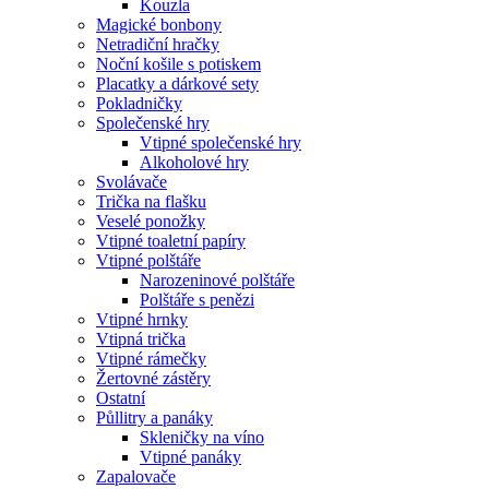
Kouzla
Magické bonbony
Netradiční hračky
Noční košile s potiskem
Placatky a dárkové sety
Pokladničky
Společenské hry
Vtipné společenské hry
Alkoholové hry
Svolávače
Trička na flašku
Veselé ponožky
Vtipné toaletní papíry
Vtipné polštáře
Narozeninové polštáře
Polštáře s penězi
Vtipné hrnky
Vtipná trička
Vtipné rámečky
Žertovné zástěry
Ostatní
Půllitry a panáky
Skleničky na víno
Vtipné panáky
Zapalovače