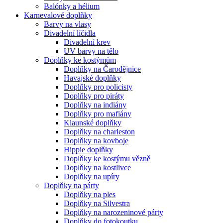
Balónky a hélium
Karnevalové doplňky
Barvy na vlasy
Divadelní líčidla
Divadelní krev
UV barvy na tělo
Doplňky ke kostýmům
Doplňky na Čarodějnice
Havajské doplňky
Doplňky pro policisty
Doplňky pro piráty
Doplňky na indiány
Doplňky pro mafiány
Klaunské doplňky
Doplňky na charleston
Doplňky na kovboje
Hippie doplňky
Doplňky ke kostýmu vězně
Doplňky na kostlivce
Doplňky na upíry
Doplňky na párty
Doplňky na ples
Doplňky na Silvestra
Doplňky na narozeninové párty
Doplňky do fotokoutku