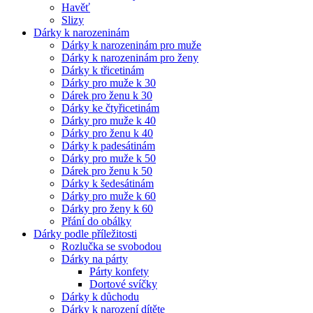
Havěť
Slizy
Dárky k narozeninám
Dárky k narozeninám pro muže
Dárky k narozeninám pro ženy
Dárky k třicetinám
Dárky pro muže k 30
Dárek pro ženu k 30
Dárky ke čtyřicetinám
Dárky pro muže k 40
Dárky pro ženu k 40
Dárky k padesátinám
Dárky pro muže k 50
Dárek pro ženu k 50
Dárky k šedesátinám
Dárky pro muže k 60
Dárky pro ženy k 60
Přání do obálky
Dárky podle příležitosti
Rozlučka se svobodou
Dárky na párty
Párty konfety
Dortové svíčky
Dárky k důchodu
Dárky k narození dítěte