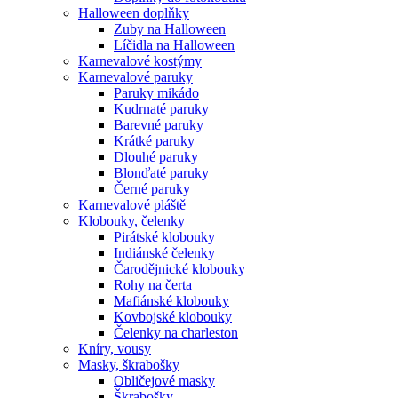
Halloween doplňky
Zuby na Halloween
Líčidla na Halloween
Karnevalové kostýmy
Karnevalové paruky
Paruky mikádo
Kudrnaté paruky
Barevné paruky
Krátké paruky
Dlouhé paruky
Blonďaté paruky
Černé paruky
Karnevalové pláště
Klobouky, čelenky
Pirátské klobouky
Indiánské čelenky
Čarodějnické klobouky
Rohy na čerta
Mafiánské klobouky
Kovbojské klobouky
Čelenky na charleston
Kníry, vousy
Masky, škrabošky
Obličejové masky
Škrabošky