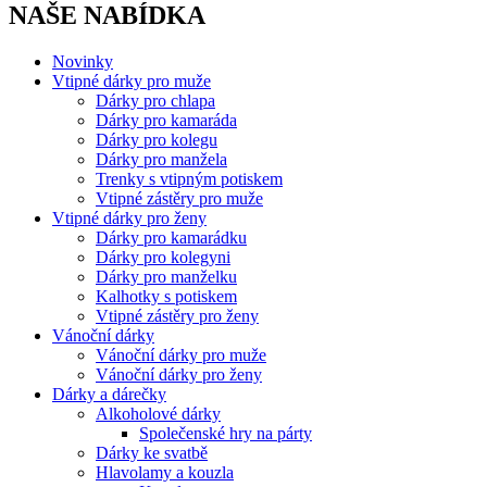
NAŠE NABÍDKA
Novinky
Vtipné dárky pro muže
Dárky pro chlapa
Dárky pro kamaráda
Dárky pro kolegu
Dárky pro manžela
Trenky s vtipným potiskem
Vtipné zástěry pro muže
Vtipné dárky pro ženy
Dárky pro kamarádku
Dárky pro kolegyni
Dárky pro manželku
Kalhotky s potiskem
Vtipné zástěry pro ženy
Vánoční dárky
Vánoční dárky pro muže
Vánoční dárky pro ženy
Dárky a dárečky
Alkoholové dárky
Společenské hry na párty
Dárky ke svatbě
Hlavolamy a kouzla