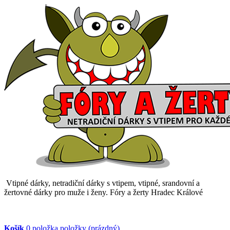
Vtipné dárky, netradiční dárky s vtipem, vtipné, srandovní a
žertovné dárky pro muže i ženy. Fóry a žerty Hradec Králové
Košík
0
položka
položky
(prázdný)