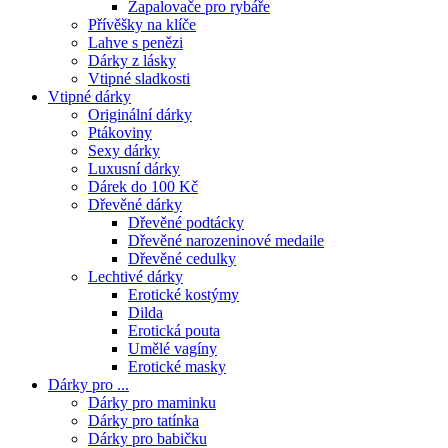
Zapalovače pro rybáře
Přívěšky na klíče
Lahve s penězi
Dárky z lásky
Vtipné sladkosti
Vtipné dárky
Originální dárky
Ptákoviny
Sexy dárky
Luxusní dárky
Dárek do 100 Kč
Dřevěné dárky
Dřevěné podtácky
Dřevěné narozeninové medaile
Dřevěné cedulky
Lechtivé dárky
Erotické kostýmy
Dilda
Erotická pouta
Umělé vagíny
Erotické masky
Dárky pro ...
Dárky pro maminku
Dárky pro tatínka
Dárky pro babičku