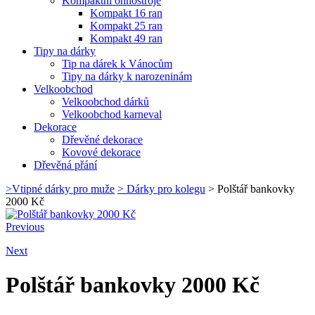
Kompaktní ohňostroje
Kompakt 16 ran
Kompakt 25 ran
Kompakt 49 ran
Tipy na dárky
Tip na dárek k Vánocům
Tipy na dárky k narozeninám
Velkoobchod
Velkoobchod dárků
Velkoobchod karneval
Dekorace
Dřevěné dekorace
Kovové dekorace
Dřevěná přání
>
Vtipné dárky pro muže
>
Dárky pro kolegu
>
Polštář bankovky
2000 Kč
Previous
Next
Polštář bankovky 2000 Kč