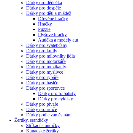
Dárky pro dědečka
Dárky pro dospělé
Dárky pro děti a mládež
Dřevěné hračky
Hračky
Puzzle
Plyšové hračky
Autíčka a modely aut
Dárky pro svatebčany
Dárky pro kutily
Dárky pro milovníky jídla
Dárky pro motorkáře
Dárky pro muzikanty
Dárky pro myslivce
Dárky pro rybáře
Dárky pro hasiče
Dárky pro sportovce
Dárky pro fotbalisty
Dárky pro cyklisty
Dárky pro pivaře
Dárky pro řidiče
Dárky podle zaměstnání
Žertíky, srandičky
Stříkací srandičky
Kanadské žertíky