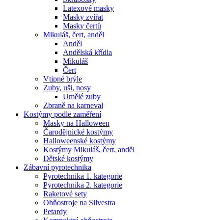
Latexové masky
Masky zvířat
Masky čertů
Mikuláš, čert, anděl
Anděl
Andělská křídla
Mikuláš
Čert
Vtipné brýle
Zuby, uši, nosy
Umělé zuby
Zbraně na karneval
Kostýmy podle zaměření
Masky na Halloween
Čarodějnické kostýmy
Halloweenské kostýmy
Kostýmy Mikuláš, čert, anděl
Dětské kostýmy
Zábavní pyrotechnika
Pyrotechnika 1. kategorie
Pyrotechnika 2. kategorie
Raketové sety
Ohňostroje na Silvestra
Petardy