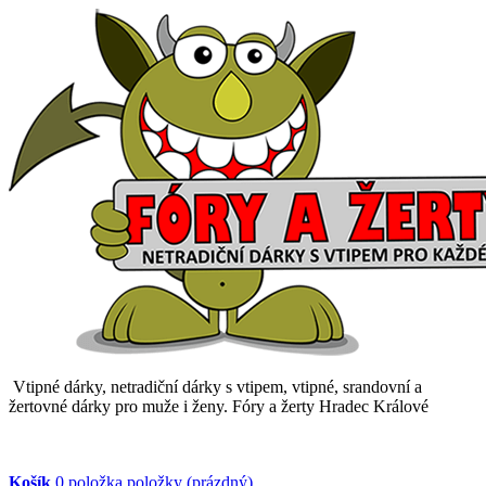
Vtipné dárky, netradiční dárky s vtipem, vtipné, srandovní a
žertovné dárky pro muže i ženy. Fóry a žerty Hradec Králové
Košík
0
položka
položky
(prázdný)