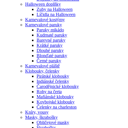
Halloween doplňky
Zuby na Halloween
Líčidla na Halloween
Karnevalové kostýmy
Karnevalové paruky
Paruky mikádo
Kudrnaté paruky
Barevné paruky
Krátké paruky
Dlouhé paruky
Blonďaté paruky
Černé paruky
Karnevalové pláště
Klobouky, čelenky
Pirátské klobouky
Indiánské čelenky
Čarodějnické klobouky
Rohy na čerta
Mafiánské klobouky
Kovbojské klobouky
Čelenky na charleston
Kníry, vousy
Masky, škrabošky
Obličejové masky
Škrabošky