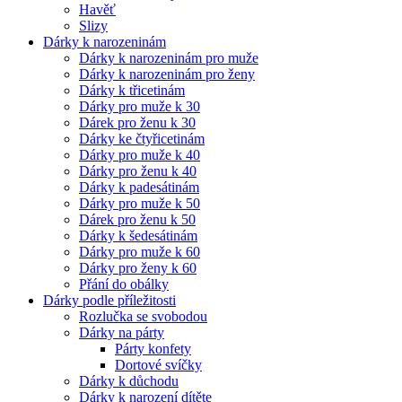
Havěť
Slizy
Dárky k narozeninám
Dárky k narozeninám pro muže
Dárky k narozeninám pro ženy
Dárky k třicetinám
Dárky pro muže k 30
Dárek pro ženu k 30
Dárky ke čtyřicetinám
Dárky pro muže k 40
Dárky pro ženu k 40
Dárky k padesátinám
Dárky pro muže k 50
Dárek pro ženu k 50
Dárky k šedesátinám
Dárky pro muže k 60
Dárky pro ženy k 60
Přání do obálky
Dárky podle příležitosti
Rozlučka se svobodou
Dárky na párty
Párty konfety
Dortové svíčky
Dárky k důchodu
Dárky k narození dítěte