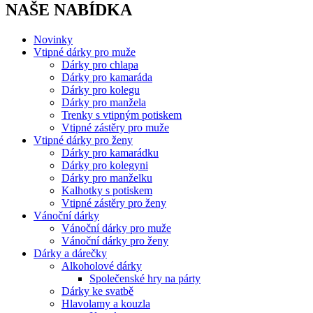
NAŠE NABÍDKA
Novinky
Vtipné dárky pro muže
Dárky pro chlapa
Dárky pro kamaráda
Dárky pro kolegu
Dárky pro manžela
Trenky s vtipným potiskem
Vtipné zástěry pro muže
Vtipné dárky pro ženy
Dárky pro kamarádku
Dárky pro kolegyni
Dárky pro manželku
Kalhotky s potiskem
Vtipné zástěry pro ženy
Vánoční dárky
Vánoční dárky pro muže
Vánoční dárky pro ženy
Dárky a dárečky
Alkoholové dárky
Společenské hry na párty
Dárky ke svatbě
Hlavolamy a kouzla