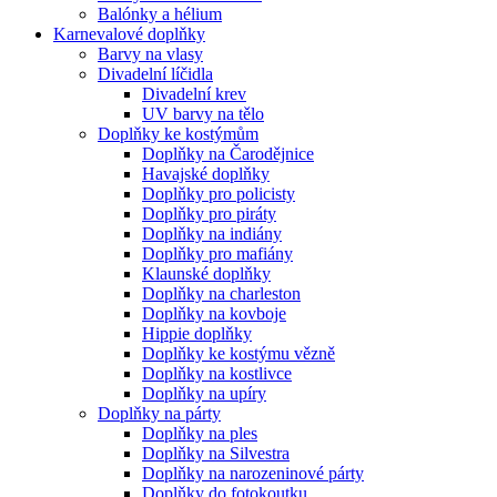
Balónky a hélium
Karnevalové doplňky
Barvy na vlasy
Divadelní líčidla
Divadelní krev
UV barvy na tělo
Doplňky ke kostýmům
Doplňky na Čarodějnice
Havajské doplňky
Doplňky pro policisty
Doplňky pro piráty
Doplňky na indiány
Doplňky pro mafiány
Klaunské doplňky
Doplňky na charleston
Doplňky na kovboje
Hippie doplňky
Doplňky ke kostýmu vězně
Doplňky na kostlivce
Doplňky na upíry
Doplňky na párty
Doplňky na ples
Doplňky na Silvestra
Doplňky na narozeninové párty
Doplňky do fotokoutku