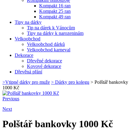
Kompaktní ohňostroje
Kompakt 16 ran
Kompakt 25 ran
Kompakt 49 ran
Tipy na dárky
Tip na dárek k Vánocům
Tipy na dárky k narozeninám
Velkoobchod
Velkoobchod dárků
Velkoobchod karneval
Dekorace
Dřevěné dekorace
Kovové dekorace
Dřevěná přání
>
Vtipné dárky pro muže
>
Dárky pro kolegu
>
Polštář bankovky
1000 Kč
Previous
Next
Polštář bankovky 1000 Kč