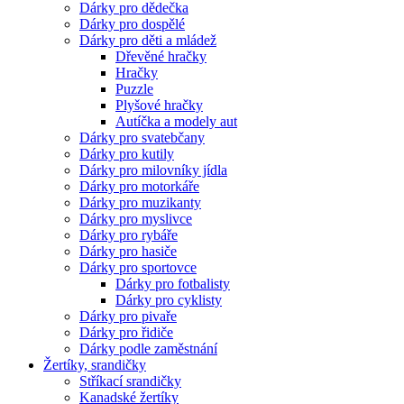
Dárky pro dědečka
Dárky pro dospělé
Dárky pro děti a mládež
Dřevěné hračky
Hračky
Puzzle
Plyšové hračky
Autíčka a modely aut
Dárky pro svatebčany
Dárky pro kutily
Dárky pro milovníky jídla
Dárky pro motorkáře
Dárky pro muzikanty
Dárky pro myslivce
Dárky pro rybáře
Dárky pro hasiče
Dárky pro sportovce
Dárky pro fotbalisty
Dárky pro cyklisty
Dárky pro pivaře
Dárky pro řidiče
Dárky podle zaměstnání
Žertíky, srandičky
Stříkací srandičky
Kanadské žertíky