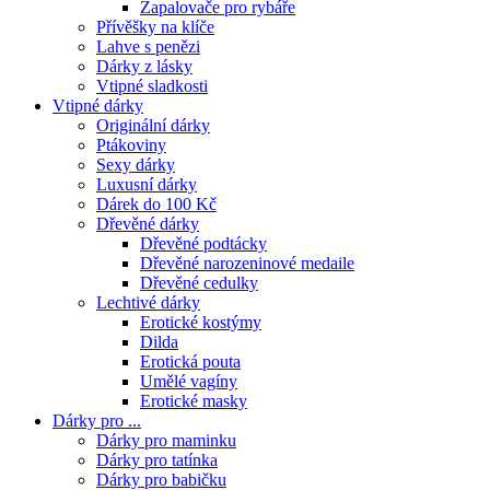
Zapalovače pro rybáře
Přívěšky na klíče
Lahve s penězi
Dárky z lásky
Vtipné sladkosti
Vtipné dárky
Originální dárky
Ptákoviny
Sexy dárky
Luxusní dárky
Dárek do 100 Kč
Dřevěné dárky
Dřevěné podtácky
Dřevěné narozeninové medaile
Dřevěné cedulky
Lechtivé dárky
Erotické kostýmy
Dilda
Erotická pouta
Umělé vagíny
Erotické masky
Dárky pro ...
Dárky pro maminku
Dárky pro tatínka
Dárky pro babičku