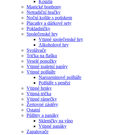
Kouzla
Magické bonbony
Netradiční hračky
Noční košile s potiskem
Placatky a dárkové sety
Pokladničky
Společenské hry
Vtipné společenské hry
Alkoholové hry
Svolávače
Trička na flašku
Veselé ponožky
Vtipné toaletní papíry
Vtipné polštáře
Narozeninové polštáře
Polštáře s penězi
Vtipné hrnky
Vtipná trička
Vtipné rámečky
Žertovné zástěry
Ostatní
Půllitry a panáky
Skleničky na víno
Vtipné panáky
Zapalovače