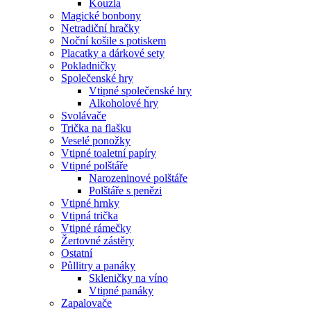
Kouzla
Magické bonbony
Netradiční hračky
Noční košile s potiskem
Placatky a dárkové sety
Pokladničky
Společenské hry
Vtipné společenské hry
Alkoholové hry
Svolávače
Trička na flašku
Veselé ponožky
Vtipné toaletní papíry
Vtipné polštáře
Narozeninové polštáře
Polštáře s penězi
Vtipné hrnky
Vtipná trička
Vtipné rámečky
Žertovné zástěry
Ostatní
Půllitry a panáky
Skleničky na víno
Vtipné panáky
Zapalovače