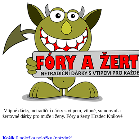
Vtipné dárky, netradiční dárky s vtipem, vtipné, srandovní a
žertovné dárky pro muže i ženy. Fóry a žerty Hradec Králové
Košík
0
položka
položky
(prázdný)