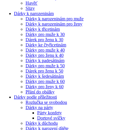
Havěť
Slizy
Dárky k narozeninám
Dárky k narozeninám pro muže
Dárky k narozeninám pro ženy
Dárky k třicetinám
Dárky pro muže k 30
Dárek pro ženu k 30
Dárky ke čtyřicetinám
Dárky pro muže k 40
Dárky pro ženu k 40
Dárky k padesátinám
Dárky pro muže k 50
Dárek pro ženu k 50
Dárky k šedesátinám
Dárky pro muže k 60
Dárky pro ženy k 60
Přání do obálky
Dárky podle příležitosti
Rozlučka se svobodou
Dárky na párty
Párty konfety
Dortové svíčky
Dárky k důchodu
Dárky k narození dítěte