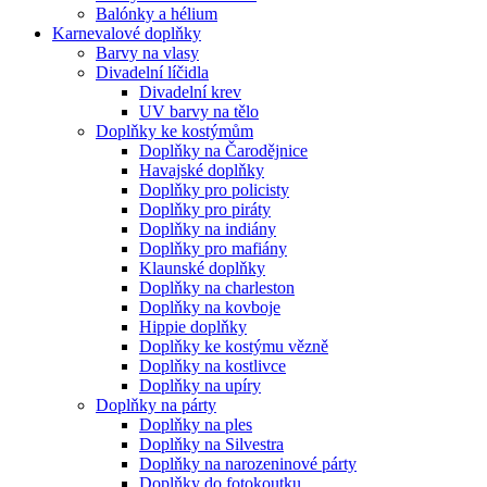
Balónky a hélium
Karnevalové doplňky
Barvy na vlasy
Divadelní líčidla
Divadelní krev
UV barvy na tělo
Doplňky ke kostýmům
Doplňky na Čarodějnice
Havajské doplňky
Doplňky pro policisty
Doplňky pro piráty
Doplňky na indiány
Doplňky pro mafiány
Klaunské doplňky
Doplňky na charleston
Doplňky na kovboje
Hippie doplňky
Doplňky ke kostýmu vězně
Doplňky na kostlivce
Doplňky na upíry
Doplňky na párty
Doplňky na ples
Doplňky na Silvestra
Doplňky na narozeninové párty
Doplňky do fotokoutku