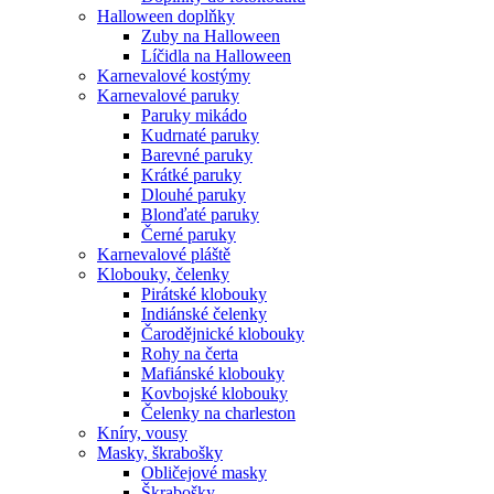
Halloween doplňky
Zuby na Halloween
Líčidla na Halloween
Karnevalové kostýmy
Karnevalové paruky
Paruky mikádo
Kudrnaté paruky
Barevné paruky
Krátké paruky
Dlouhé paruky
Blonďaté paruky
Černé paruky
Karnevalové pláště
Klobouky, čelenky
Pirátské klobouky
Indiánské čelenky
Čarodějnické klobouky
Rohy na čerta
Mafiánské klobouky
Kovbojské klobouky
Čelenky na charleston
Kníry, vousy
Masky, škrabošky
Obličejové masky
Škrabošky