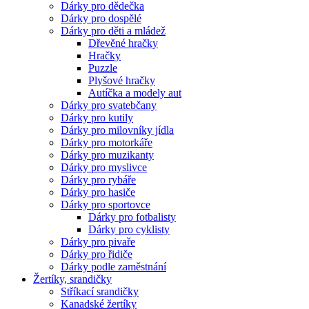
Dárky pro dědečka
Dárky pro dospělé
Dárky pro děti a mládež
Dřevěné hračky
Hračky
Puzzle
Plyšové hračky
Autíčka a modely aut
Dárky pro svatebčany
Dárky pro kutily
Dárky pro milovníky jídla
Dárky pro motorkáře
Dárky pro muzikanty
Dárky pro myslivce
Dárky pro rybáře
Dárky pro hasiče
Dárky pro sportovce
Dárky pro fotbalisty
Dárky pro cyklisty
Dárky pro pivaře
Dárky pro řidiče
Dárky podle zaměstnání
Žertíky, srandičky
Stříkací srandičky
Kanadské žertíky