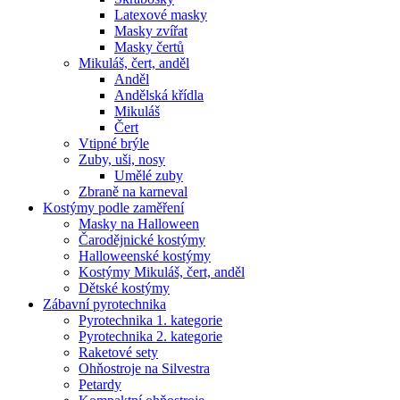
Latexové masky
Masky zvířat
Masky čertů
Mikuláš, čert, anděl
Anděl
Andělská křídla
Mikuláš
Čert
Vtipné brýle
Zuby, uši, nosy
Umělé zuby
Zbraně na karneval
Kostýmy podle zaměření
Masky na Halloween
Čarodějnické kostýmy
Halloweenské kostýmy
Kostýmy Mikuláš, čert, anděl
Dětské kostýmy
Zábavní pyrotechnika
Pyrotechnika 1. kategorie
Pyrotechnika 2. kategorie
Raketové sety
Ohňostroje na Silvestra
Petardy