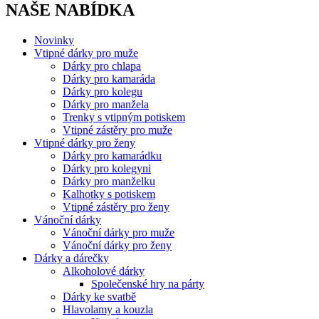
NAŠE NABÍDKA
Novinky
Vtipné dárky pro muže
Dárky pro chlapa
Dárky pro kamaráda
Dárky pro kolegu
Dárky pro manžela
Trenky s vtipným potiskem
Vtipné zástěry pro muže
Vtipné dárky pro ženy
Dárky pro kamarádku
Dárky pro kolegyni
Dárky pro manželku
Kalhotky s potiskem
Vtipné zástěry pro ženy
Vánoční dárky
Vánoční dárky pro muže
Vánoční dárky pro ženy
Dárky a dárečky
Alkoholové dárky
Společenské hry na párty
Dárky ke svatbě
Hlavolamy a kouzla