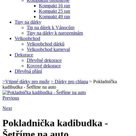
Kompaktní ohňostroje
Kompakt 16 ran
Kompakt 25 ran
Kompakt 49 ran
Tipy na dárky
Tip na dárek k Vánocům
Tipy na dárky k narozeninám
Velkoobchod
Velkoobchod dárků
Velkoobchod karneval
Dekorace
Dřevěné dekorace
Kovové dekorace
Dřevěná přání
>
Vtipné dárky pro muže
>
Dárky pro chlapa
>
Pokladnička
kadibudka - Šetříme na auto
Previous
Next
Pokladnička kadibudka -
Šetříme na auto