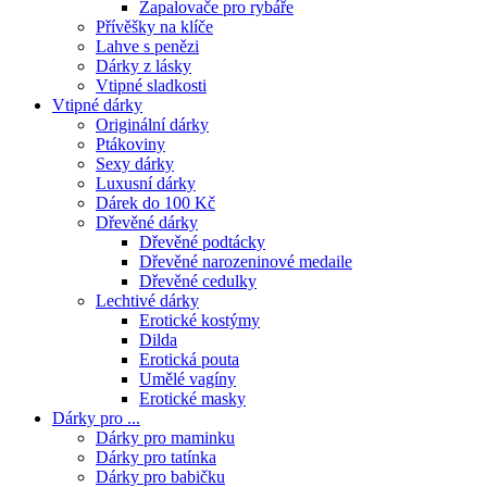
Zapalovače pro rybáře
Přívěšky na klíče
Lahve s penězi
Dárky z lásky
Vtipné sladkosti
Vtipné dárky
Originální dárky
Ptákoviny
Sexy dárky
Luxusní dárky
Dárek do 100 Kč
Dřevěné dárky
Dřevěné podtácky
Dřevěné narozeninové medaile
Dřevěné cedulky
Lechtivé dárky
Erotické kostýmy
Dilda
Erotická pouta
Umělé vagíny
Erotické masky
Dárky pro ...
Dárky pro maminku
Dárky pro tatínka
Dárky pro babičku