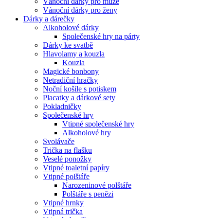
Vánoční dárky pro muže
Vánoční dárky pro ženy
Dárky a dárečky
Alkoholové dárky
Společenské hry na párty
Dárky ke svatbě
Hlavolamy a kouzla
Kouzla
Magické bonbony
Netradiční hračky
Noční košile s potiskem
Placatky a dárkové sety
Pokladničky
Společenské hry
Vtipné společenské hry
Alkoholové hry
Svolávače
Trička na flašku
Veselé ponožky
Vtipné toaletní papíry
Vtipné polštáře
Narozeninové polštáře
Polštáře s penězi
Vtipné hrnky
Vtipná trička