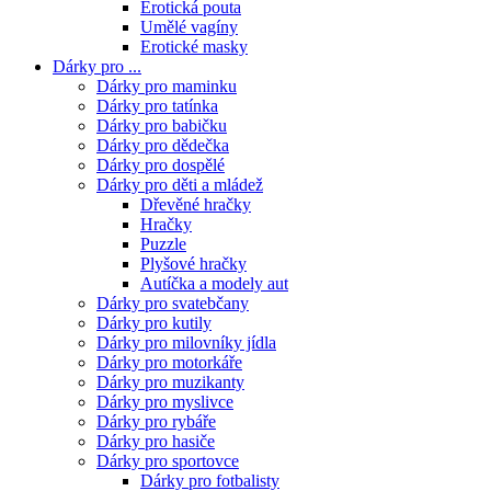
Erotická pouta
Umělé vagíny
Erotické masky
Dárky pro ...
Dárky pro maminku
Dárky pro tatínka
Dárky pro babičku
Dárky pro dědečka
Dárky pro dospělé
Dárky pro děti a mládež
Dřevěné hračky
Hračky
Puzzle
Plyšové hračky
Autíčka a modely aut
Dárky pro svatebčany
Dárky pro kutily
Dárky pro milovníky jídla
Dárky pro motorkáře
Dárky pro muzikanty
Dárky pro myslivce
Dárky pro rybáře
Dárky pro hasiče
Dárky pro sportovce
Dárky pro fotbalisty