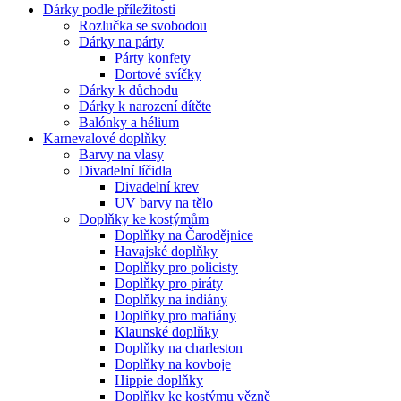
Dárky podle příležitosti
Rozlučka se svobodou
Dárky na párty
Párty konfety
Dortové svíčky
Dárky k důchodu
Dárky k narození dítěte
Balónky a hélium
Karnevalové doplňky
Barvy na vlasy
Divadelní líčidla
Divadelní krev
UV barvy na tělo
Doplňky ke kostýmům
Doplňky na Čarodějnice
Havajské doplňky
Doplňky pro policisty
Doplňky pro piráty
Doplňky na indiány
Doplňky pro mafiány
Klaunské doplňky
Doplňky na charleston
Doplňky na kovboje
Hippie doplňky
Doplňky ke kostýmu vězně