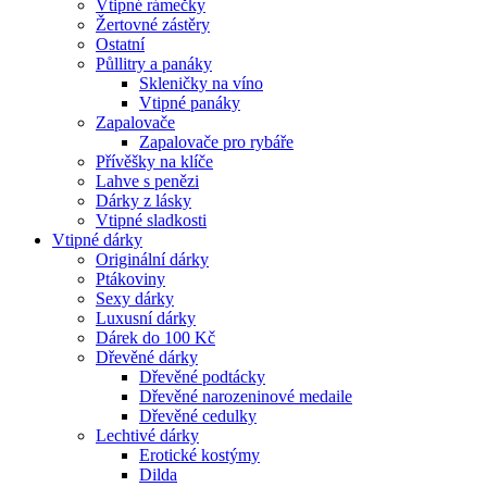
Vtipné rámečky
Žertovné zástěry
Ostatní
Půllitry a panáky
Skleničky na víno
Vtipné panáky
Zapalovače
Zapalovače pro rybáře
Přívěšky na klíče
Lahve s penězi
Dárky z lásky
Vtipné sladkosti
Vtipné dárky
Originální dárky
Ptákoviny
Sexy dárky
Luxusní dárky
Dárek do 100 Kč
Dřevěné dárky
Dřevěné podtácky
Dřevěné narozeninové medaile
Dřevěné cedulky
Lechtivé dárky
Erotické kostýmy
Dilda