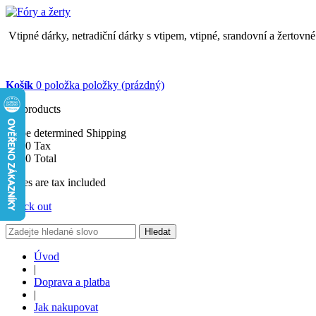
Vtipné dárky, netradiční dárky s vtipem, vtipné, srandovní a žertovn
Košík
0
položka
položky
(prázdný)
No products
To be determined
Shipping
$0.00
Tax
$0.00
Total
Prices are tax included
Check out
Hledat
Úvod
|
Doprava a platba
|
Jak nakupovat