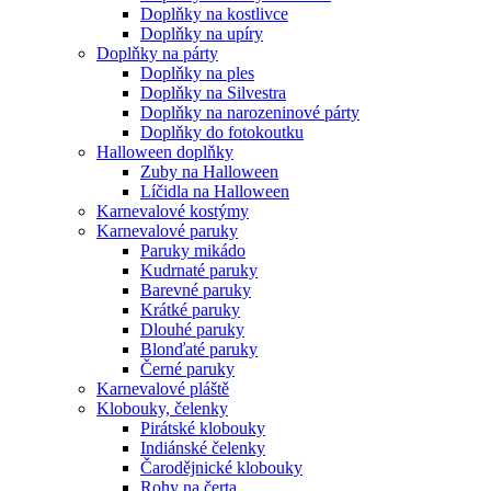
Doplňky na kostlivce
Doplňky na upíry
Doplňky na párty
Doplňky na ples
Doplňky na Silvestra
Doplňky na narozeninové párty
Doplňky do fotokoutku
Halloween doplňky
Zuby na Halloween
Líčidla na Halloween
Karnevalové kostýmy
Karnevalové paruky
Paruky mikádo
Kudrnaté paruky
Barevné paruky
Krátké paruky
Dlouhé paruky
Blonďaté paruky
Černé paruky
Karnevalové pláště
Klobouky, čelenky
Pirátské klobouky
Indiánské čelenky
Čarodějnické klobouky
Rohy na čerta