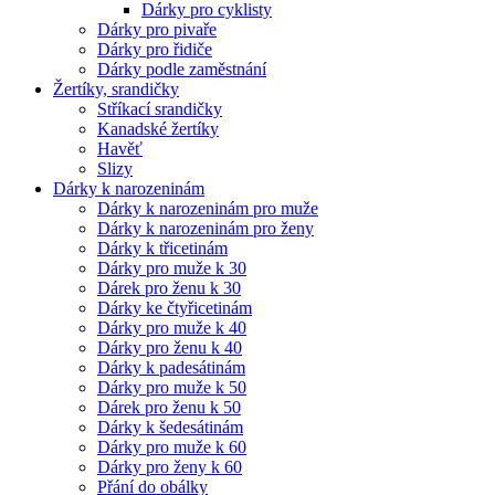
Dárky pro cyklisty
Dárky pro pivaře
Dárky pro řidiče
Dárky podle zaměstnání
Žertíky, srandičky
Stříkací srandičky
Kanadské žertíky
Havěť
Slizy
Dárky k narozeninám
Dárky k narozeninám pro muže
Dárky k narozeninám pro ženy
Dárky k třicetinám
Dárky pro muže k 30
Dárek pro ženu k 30
Dárky ke čtyřicetinám
Dárky pro muže k 40
Dárky pro ženu k 40
Dárky k padesátinám
Dárky pro muže k 50
Dárek pro ženu k 50
Dárky k šedesátinám
Dárky pro muže k 60
Dárky pro ženy k 60
Přání do obálky