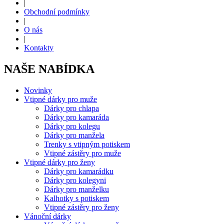
|
Obchodní podmínky
|
O nás
|
Kontakty
NAŠE NABÍDKA
Novinky
Vtipné dárky pro muže
Dárky pro chlapa
Dárky pro kamaráda
Dárky pro kolegu
Dárky pro manžela
Trenky s vtipným potiskem
Vtipné zástěry pro muže
Vtipné dárky pro ženy
Dárky pro kamarádku
Dárky pro kolegyni
Dárky pro manželku
Kalhotky s potiskem
Vtipné zástěry pro ženy
Vánoční dárky