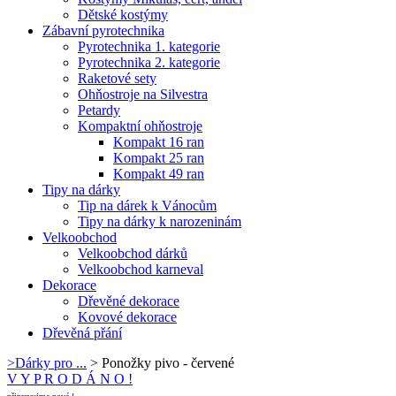
Dětské kostýmy
Zábavní pyrotechnika
Pyrotechnika 1. kategorie
Pyrotechnika 2. kategorie
Raketové sety
Ohňostroje na Silvestra
Petardy
Kompaktní ohňostroje
Kompakt 16 ran
Kompakt 25 ran
Kompakt 49 ran
Tipy na dárky
Tip na dárek k Vánocům
Tipy na dárky k narozeninám
Velkoobchod
Velkoobchod dárků
Velkoobchod karneval
Dekorace
Dřevěné dekorace
Kovové dekorace
Dřevěná přání
>
Dárky pro ...
>
Ponožky pivo - červené
V Y P R O D Á N O !