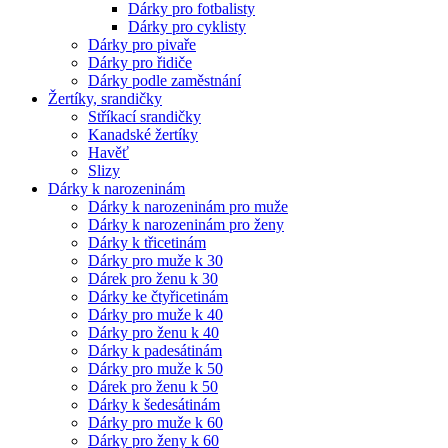
Dárky pro fotbalisty
Dárky pro cyklisty
Dárky pro pivaře
Dárky pro řidiče
Dárky podle zaměstnání
Žertíky, srandičky
Stříkací srandičky
Kanadské žertíky
Havěť
Slizy
Dárky k narozeninám
Dárky k narozeninám pro muže
Dárky k narozeninám pro ženy
Dárky k třicetinám
Dárky pro muže k 30
Dárek pro ženu k 30
Dárky ke čtyřicetinám
Dárky pro muže k 40
Dárky pro ženu k 40
Dárky k padesátinám
Dárky pro muže k 50
Dárek pro ženu k 50
Dárky k šedesátinám
Dárky pro muže k 60
Dárky pro ženy k 60