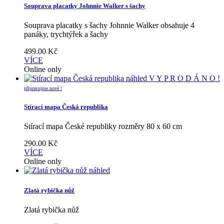
Souprava placatky Johnnie Walker s šachy
Souprava placatky s šachy Johnnie Walker obsahuje 4
panáky, trychtýřek a šachy
499.00
Kč
VÍCE
Online only
náhled
V Y P R O D Á N O !
připravujme nové !
Stírací mapa Česká republika
Stírací mapa České republiky rozměry 80 x 60 cm
290.00
Kč
VÍCE
Online only
náhled
Zlatá rybička nůž
Zlatá rybička nůž