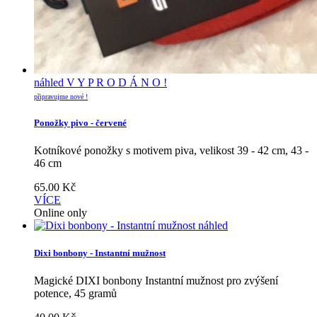
náhled
V Y P R O D Á N O !
připravujme nové !
Ponožky pivo - červené
Kotníkové ponožky s motivem piva, velikost 39 - 42 cm, 43 -
46 cm
65.00
Kč
VÍCE
Online only
náhled
Dixi bonbony - Instantní mužnost
Magické DIXI bonbony Instantní mužnost pro zvýšení
potence, 45 gramů