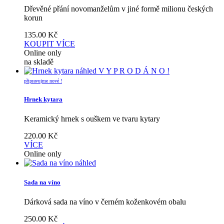
Dřevěné přání novomanželům v jiné formě milionu českých
korun
135.00
Kč
KOUPIT
VÍCE
Online only
na skladě
náhled
V Y P R O D Á N O !
připravujme nové !
Hrnek kytara
Keramický hrnek s ouškem ve tvaru kytary
220.00
Kč
VÍCE
Online only
náhled
Sada na víno
Dárková sada na víno v černém koženkovém obalu
250.00
Kč