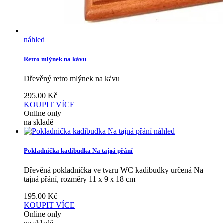
náhled
Retro mlýnek na kávu
Dřevěný retro mlýnek na kávu
295.00
Kč
KOUPIT
VÍCE
Online only
na skladě
náhled
Pokladnička kadibudka Na tajná přání
Dřevěná pokladnička ve tvaru WC kadibudky určená Na
tajná přání, rozměry 11 x 9 x 18 cm
195.00
Kč
KOUPIT
VÍCE
Online only
na skladě