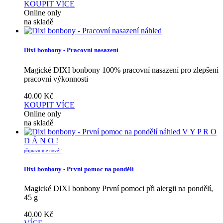
KOUPIT
VÍCE
Online only
na skladě
náhled
Dixi bonbony - Pracovní nasazení
Magické DIXI bonbony 100% pracovní nasazení pro zlepšení
pracovní výkonnosti
40.00
Kč
KOUPIT
VÍCE
Online only
na skladě
náhled
V Y P R O
D Á N O !
připravujme nové !
Dixi bonbony - První pomoc na pondělí
Magické DIXI bonbony První pomoci při alergii na pondělí,
45 g
40.00
Kč