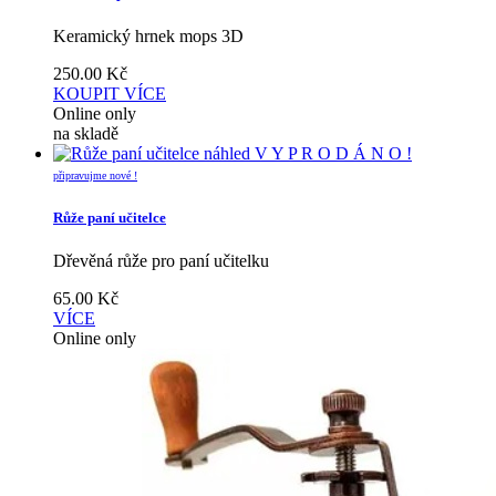
Keramický hrnek mops 3D
250.00
Kč
KOUPIT
VÍCE
Online only
na skladě
náhled
V Y P R O D Á N O !
připravujme nové !
Růže paní učitelce
Dřevěná růže pro paní učitelku
65.00
Kč
VÍCE
Online only