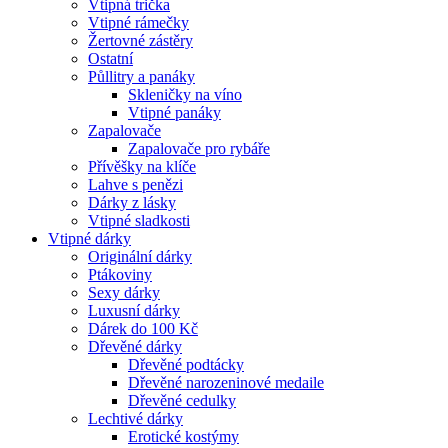
Vtipná trička
Vtipné rámečky
Žertovné zástěry
Ostatní
Půllitry a panáky
Skleničky na víno
Vtipné panáky
Zapalovače
Zapalovače pro rybáře
Přívěšky na klíče
Lahve s penězi
Dárky z lásky
Vtipné sladkosti
Vtipné dárky
Originální dárky
Ptákoviny
Sexy dárky
Luxusní dárky
Dárek do 100 Kč
Dřevěné dárky
Dřevěné podtácky
Dřevěné narozeninové medaile
Dřevěné cedulky
Lechtivé dárky
Erotické kostýmy