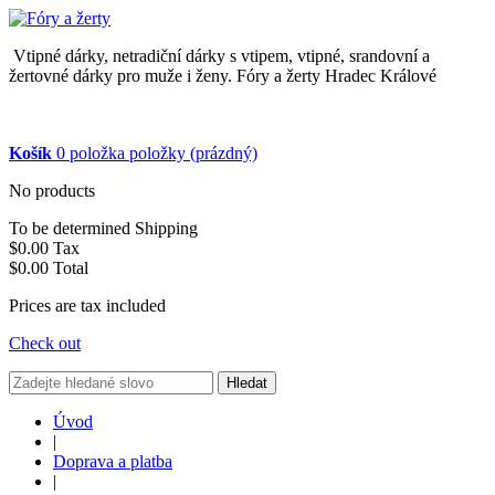
Vtipné dárky, netradiční dárky s vtipem, vtipné, srandovní a
žertovné dárky pro muže i ženy. Fóry a žerty Hradec Králové
Košík
0
položka
položky
(prázdný)
No products
To be determined
Shipping
$0.00
Tax
$0.00
Total
Prices are tax included
Check out
Hledat
Úvod
|
Doprava a platba
|