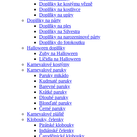
Doplňky ke kostýmu vězně
Doplňky na kostlivce
Doplňky na upíry
Doplňky na párty
Doplňky na ples
Doplňky na Silvestra
Doplňky na narozeninové párty
Doplňky do fotokoutku
Halloween doplňky
Zuby na Halloween
Líčidla na Halloween
Karnevalové kostýmy
Karnevalové paruky
Paruky mikádo
Kudrnaté paruky
Barevné paruky
Krátké paruky
Dlouhé paruky
Blonďaté paruky
Černé paruky
Karnevalové pláště
Klobouky, čelenky
Pirátské klobouky
Indiánské čelenky
Čarodějnické klobouky