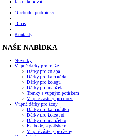
Jak nakupovat
|
Obchodní podmínky
|
O nás
|
Kontakty
NAŠE NABÍDKA
Novinky
Vtipné dárky pro muže
Dárky pro chlapa
Dárky pro kamaráda
Dárky pro kolegu
Dárky pro manžela
Trenky s vtipným potiskem
Vtipné zástěry pro muže
Vtipné dárky pro ženy
Dárky pro kamarádku
Dárky pro kolegyni
Dárky pro manželku
Kalhotky s potiskem
Vtipné zástěry pro ženy