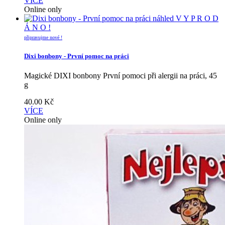
VÍCE
Online only
náhled
V Y P R O D
Á N O !
připravujme nové !
Dixi bonbony - První pomoc na práci
Magické DIXI bonbony První pomoci při alergii na práci, 45
g
40.00
Kč
VÍCE
Online only