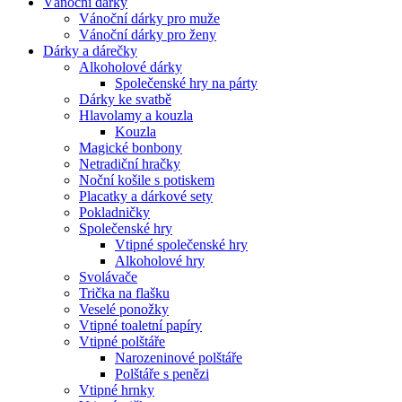
Vánoční dárky
Vánoční dárky pro muže
Vánoční dárky pro ženy
Dárky a dárečky
Alkoholové dárky
Společenské hry na párty
Dárky ke svatbě
Hlavolamy a kouzla
Kouzla
Magické bonbony
Netradiční hračky
Noční košile s potiskem
Placatky a dárkové sety
Pokladničky
Společenské hry
Vtipné společenské hry
Alkoholové hry
Svolávače
Trička na flašku
Veselé ponožky
Vtipné toaletní papíry
Vtipné polštáře
Narozeninové polštáře
Polštáře s penězi
Vtipné hrnky