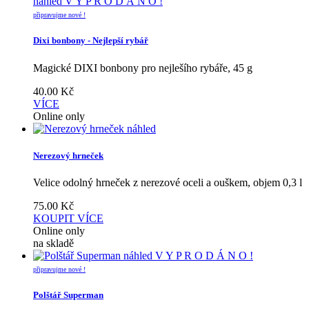
náhled
V Y P R O D Á N O !
připravujme nové !
Dixi bonbony - Nejlepší rybář
Magické DIXI bonbony pro nejlešího rybáře, 45 g
40.00
Kč
VÍCE
Online only
náhled
Nerezový hrneček
Velice odolný hrneček z nerezové oceli a ouškem, objem 0,3 l
75.00
Kč
KOUPIT
VÍCE
Online only
na skladě
náhled
V Y P R O D Á N O !
připravujme nové !
Polštář Superman