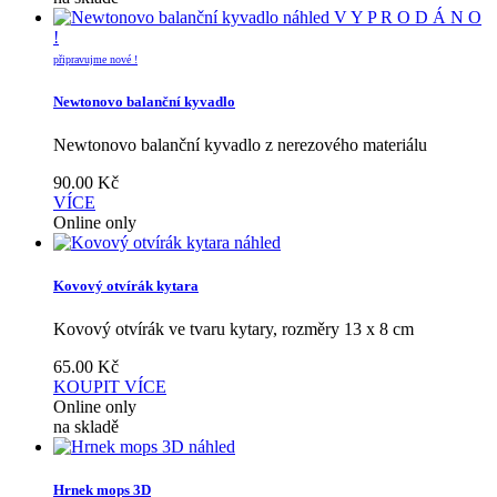
náhled
V Y P R O D Á N O
!
připravujme nové !
Newtonovo balanční kyvadlo
Newtonovo balanční kyvadlo z nerezového materiálu
90.00
Kč
VÍCE
Online only
náhled
Kovový otvírák kytara
Kovový otvírák ve tvaru kytary, rozměry 13 x 8 cm
65.00
Kč
KOUPIT
VÍCE
Online only
na skladě
náhled
Hrnek mops 3D