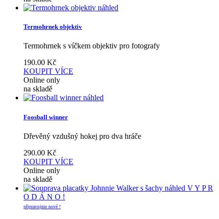
náhled
Termohrnek objektiv
Termohrnek s víčkem objektiv pro fotografy
190.00
Kč
KOUPIT
VÍCE
Online only
na skladě
náhled
Foosball winner
Dřevěný vzdušný hokej pro dva hráče
290.00
Kč
KOUPIT
VÍCE
Online only
na skladě
náhled
V Y P R
O D Á N O !
připravujme nové !