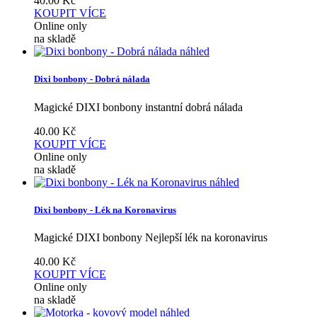
40.00
Kč
KOUPIT
VÍCE
Online only
na skladě
náhled
Dixi bonbony - Dobrá nálada
Magické DIXI bonbony instantní dobrá nálada
40.00
Kč
KOUPIT
VÍCE
Online only
na skladě
náhled
Dixi bonbony - Lék na Koronavirus
Magické DIXI bonbony Nejlepší lék na koronavirus
40.00
Kč
KOUPIT
VÍCE
Online only
na skladě
náhled