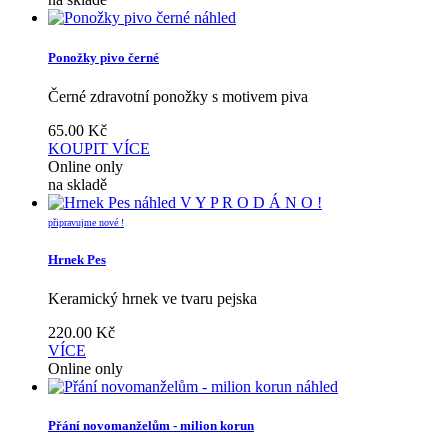
náhled
Ponožky pivo černé
Černé zdravotní ponožky s motivem piva
65.00
Kč
KOUPIT
VÍCE
Online only
na skladě
náhled
V Y P R O D Á N O !
připravujme nové !
Hrnek Pes
Keramický hrnek ve tvaru pejska
220.00
Kč
VÍCE
Online only
náhled
Přání novomanželům - milion korun