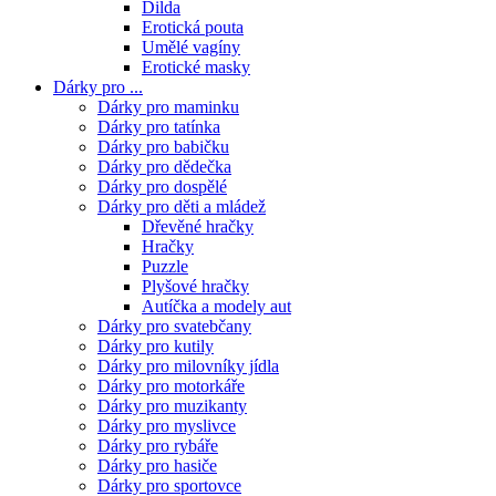
Dilda
Erotická pouta
Umělé vagíny
Erotické masky
Dárky pro ...
Dárky pro maminku
Dárky pro tatínka
Dárky pro babičku
Dárky pro dědečka
Dárky pro dospělé
Dárky pro děti a mládež
Dřevěné hračky
Hračky
Puzzle
Plyšové hračky
Autíčka a modely aut
Dárky pro svatebčany
Dárky pro kutily
Dárky pro milovníky jídla
Dárky pro motorkáře
Dárky pro muzikanty
Dárky pro myslivce
Dárky pro rybáře
Dárky pro hasiče
Dárky pro sportovce