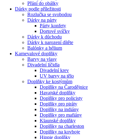
Přání do obálky
Dárky podle příležitosti
Rozlučka se svobodou
Dárky na párty
Párty konfety
Dortové svíčky
Dárky k důchodu
Dárky k narození dítěte
Balónky a hélium
Karnevalové doplňky
Barvy na vlasy
Divadelní líčidla
Divadelní krev
UV barvy na tělo
Doplňky ke kostýmům
Doplňky na Čarodějnice
Havajské doplňky
Doplňky pro policisty
Doplňky pro piráty
Doplňky na indiány
Doplňky pro mafiány
Klaunské doplňky
Doplňky na charleston
Doplňky na kovboje
Hippie doplňky