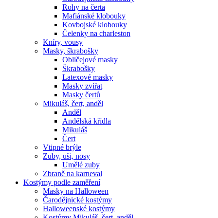
Rohy na čerta
Mafiánské klobouky
Kovbojské klobouky
Čelenky na charleston
Kníry, vousy
Masky, škrabošky
Obličejové masky
Škrabošky
Latexové masky
Masky zvířat
Masky čertů
Mikuláš, čert, anděl
Anděl
Andělská křídla
Mikuláš
Čert
Vtipné brýle
Zuby, uši, nosy
Umělé zuby
Zbraně na karneval
Kostýmy podle zaměření
Masky na Halloween
Čarodějnické kostýmy
Halloweenské kostýmy
Kostýmy Mikuláš, čert, anděl