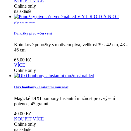
KOUPIT
VÍCE
Online only
na skladě
náhled
V Y P R O D Á N O !
připravujme nové !
Ponožky pivo - červené
Kotníkové ponožky s motivem piva, velikost 39 - 42 cm, 43 -
46 cm
65.00
Kč
VÍCE
Online only
náhled
Dixi bonbony - Instantní mužnost
Magické DIXI bonbony Instantní mužnost pro zvýšení
potence, 45 gramů
40.00
Kč
KOUPIT
VÍCE
Online only
na skladě