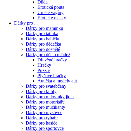
Dilda
Erotická pouta
Umělé vagíny
Erotické masky
Dárky pro ...
Dárky pro maminku
Dárky pro tatínka
Dárky pro babičku
Dárky pro dědečka
Dárky pro dospělé
Dárky pro děti a mládež
Dřevěné hračky
Hračky
Puzzle
Plyšové hračky
Autíčka a modely aut
Dárky pro svatebčany
Dárky pro kutily
Dárky pro milovníky jídla
Dárky pro motorkáře
Dárky pro muzikanty
Dárky pro myslivce
Dárky pro rybáře
Dárky pro hasiče
Dárky pro sportovce