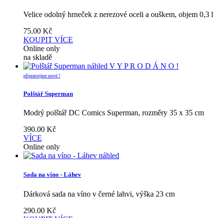
Velice odolný hrneček z nerezové oceli a ouškem, objem 0,3 l
75.00
Kč
KOUPIT
VÍCE
Online only
na skladě
náhled
V Y P R O D Á N O !
připravujme nové !
Polštář Superman
Modrý polštář DC Comics Superman, rozměry 35 x 35 cm
390.00
Kč
VÍCE
Online only
náhled
Sada na víno - Láhev
Dárková sada na víno v černé lahvi, výška 23 cm
290.00
Kč