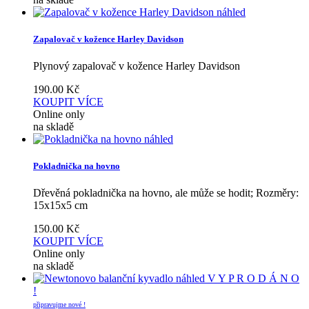
náhled
Zapalovač v kožence Harley Davidson
Plynový zapalovač v kožence Harley Davidson
190.00
Kč
KOUPIT
VÍCE
Online only
na skladě
náhled
Pokladnička na hovno
Dřevěná pokladnička na hovno, ale může se hodit; Rozměry:
15x15x5 cm
150.00
Kč
KOUPIT
VÍCE
Online only
na skladě
náhled
V Y P R O D Á N O
!
připravujme nové !