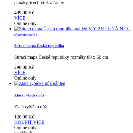
panáky, trychtýřek a šachy
499.00
Kč
VÍCE
Online only
náhled
V Y P R O D Á N O !
připravujme nové !
Stírací mapa Česká republika
Stírací mapa České republiky rozměry 80 x 60 cm
290.00
Kč
VÍCE
Online only
náhled
Zlatá rybička nůž
Zlatá rybička nůž
120.00
Kč
KOUPIT
VÍCE
Online only
na skladě