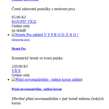
Černé zdravotní ponožky s motivem piva
65.00
Kč
KOUPIT
VÍCE
Online only
na skladě
náhled
V Y P R O D Á N O !
připravujme nové !
Hrnek Pes
Keramický hrnek ve tvaru pejska
220.00
Kč
VÍCE
Online only
náhled
Přání novomanželům - milion korun
Dřevěné přání novomanželům v jiné formě milionu českých
korun