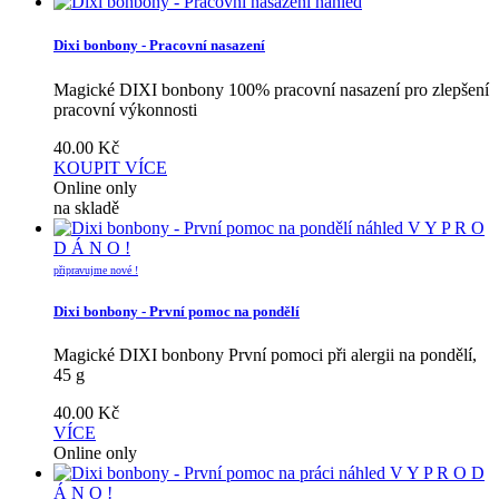
náhled
Dixi bonbony - Pracovní nasazení
Magické DIXI bonbony 100% pracovní nasazení pro zlepšení
pracovní výkonnosti
40.00
Kč
KOUPIT
VÍCE
Online only
na skladě
náhled
V Y P R O
D Á N O !
připravujme nové !
Dixi bonbony - První pomoc na pondělí
Magické DIXI bonbony První pomoci při alergii na pondělí,
45 g
40.00
Kč
VÍCE
Online only
náhled
V Y P R O D
Á N O !