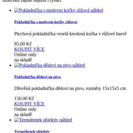
hrnečeku zajisté najdou i rybáři.
náhled
Pokladnička s motivem kočky růžová
Plechová pokladnička veselá kreslená kočka v růžové barvě
85.00
Kč
KOUPIT
VÍCE
Online only
na skladě
náhled
Pokladnička dědovi na pivo
Dřevěná pokladnička dědovi na pivo, rozměry 15x15x5 cm
150.00
Kč
KOUPIT
VÍCE
Online only
na skladě
náhled
Termohrnek objektiv