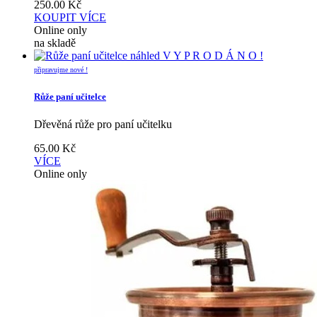
250.00
Kč
KOUPIT
VÍCE
Online only
na skladě
náhled
V Y P R O D Á N O !
připravujme nové !
Růže paní učitelce
Dřevěná růže pro paní učitelku
65.00
Kč
VÍCE
Online only