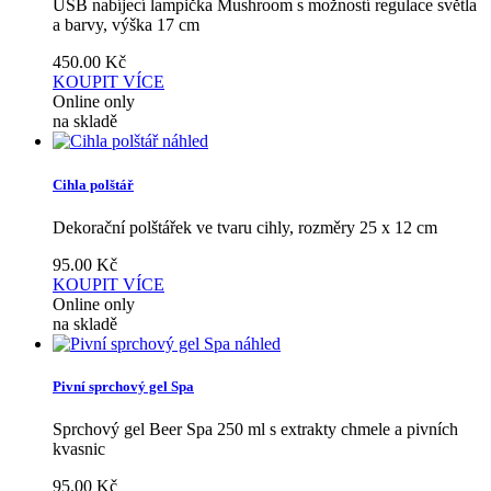
USB nabíjecí lampička Mushroom s možností regulace světla
a barvy, výška 17 cm
450.00
Kč
KOUPIT
VÍCE
Online only
na skladě
náhled
Cihla polštář
Dekorační polštářek ve tvaru cihly, rozměry 25 x 12 cm
95.00
Kč
KOUPIT
VÍCE
Online only
na skladě
náhled
Pivní sprchový gel Spa
Sprchový gel Beer Spa 250 ml s extrakty chmele a pivních
kvasnic
95.00
Kč