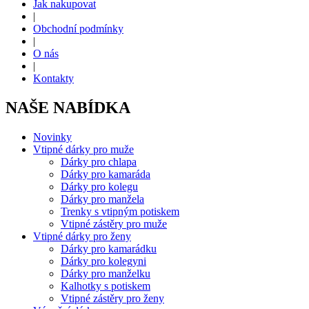
Jak nakupovat
|
Obchodní podmínky
|
O nás
|
Kontakty
NAŠE NABÍDKA
Novinky
Vtipné dárky pro muže
Dárky pro chlapa
Dárky pro kamaráda
Dárky pro kolegu
Dárky pro manžela
Trenky s vtipným potiskem
Vtipné zástěry pro muže
Vtipné dárky pro ženy
Dárky pro kamarádku
Dárky pro kolegyni
Dárky pro manželku
Kalhotky s potiskem
Vtipné zástěry pro ženy