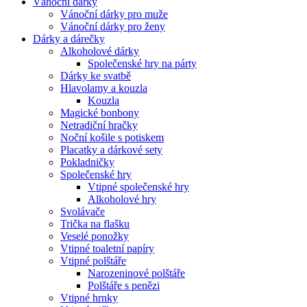
Vánoční dárky
Vánoční dárky pro muže
Vánoční dárky pro ženy
Dárky a dárečky
Alkoholové dárky
Společenské hry na párty
Dárky ke svatbě
Hlavolamy a kouzla
Kouzla
Magické bonbony
Netradiční hračky
Noční košile s potiskem
Placatky a dárkové sety
Pokladničky
Společenské hry
Vtipné společenské hry
Alkoholové hry
Svolávače
Trička na flašku
Veselé ponožky
Vtipné toaletní papíry
Vtipné polštáře
Narozeninové polštáře
Polštáře s penězi
Vtipné hrnky