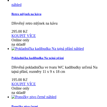
náhled
Retro mlýnek na kávu
Dřevěný retro mlýnek na kávu
295.00
Kč
KOUPIT
VÍCE
Online only
na skladě
náhled
Pokladnička kadibudka Na tajná přání
Dřevěná pokladnička ve tvaru WC kadibudky určená Na
tajná přání, rozměry 11 x 9 x 18 cm
195.00
Kč
KOUPIT
VÍCE
Online only
na skladě
náhled
Ponožky pivo černé