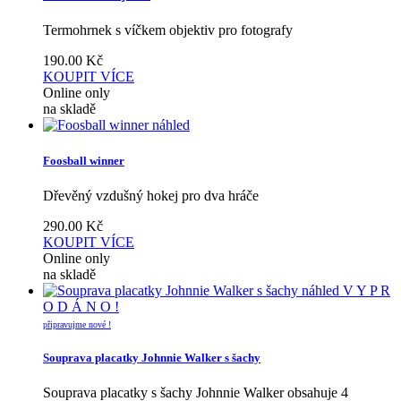
Termohrnek s víčkem objektiv pro fotografy
190.00
Kč
KOUPIT
VÍCE
Online only
na skladě
náhled
Foosball winner
Dřevěný vzdušný hokej pro dva hráče
290.00
Kč
KOUPIT
VÍCE
Online only
na skladě
náhled
V Y P R
O D Á N O !
připravujme nové !
Souprava placatky Johnnie Walker s šachy
Souprava placatky s šachy Johnnie Walker obsahuje 4