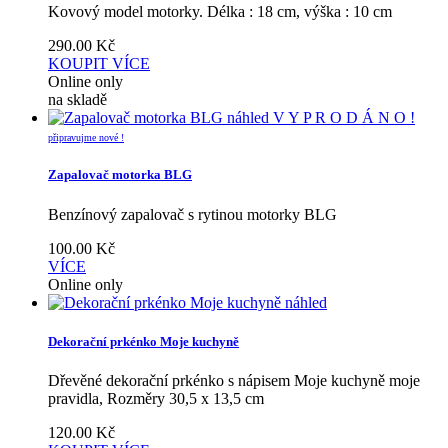
Kovový model motorky. Délka : 18 cm, výška : 10 cm
290.00
Kč
KOUPIT
VÍCE
Online only
na skladě
náhled
V Y P R O D Á N O !
připravujme nové !
Zapalovač motorka BLG
Benzínový zapalovač s rytinou motorky BLG
100.00
Kč
VÍCE
Online only
náhled
Dekorační prkénko Moje kuchyně
Dřevěné dekorační prkénko s nápisem Moje kuchyně moje
pravidla, Rozměry 30,5 x 13,5 cm
120.00
Kč