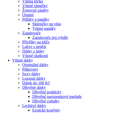
Vtipná trička
Vtipné rámečky
Žertovné zástěry
Ostatní
Půllitry a panáky
Skleničky na víno
Vtipné panáky
Zapalovače
Zapalovače pro rybáře
Přívěšky na klíče
Lahve s penězi
Dárky z lásky
Vtipné sladkosti
Vtipné dárky
Originální dárky
Ptákoviny
Sexy dárky
Luxusní dárky
Dárek do 100 Kč
Dřevěné dárky
Dřevěné podtácky
Dřevěné narozeninové medaile
Dřevěné cedulky
Lechtivé dárky
Erotické kostýmy