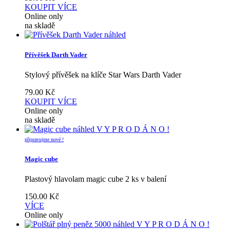
KOUPIT
VÍCE
Online only
na skladě
náhled
Přívěšek Darth Vader
Stylový přívěšek na klíče Star Wars Darth Vader
79.00
Kč
KOUPIT
VÍCE
Online only
na skladě
náhled
V Y P R O D Á N O !
připravujme nové !
Magic cube
Plastový hlavolam magic cube 2 ks v balení
150.00
Kč
VÍCE
Online only
náhled
V Y P R O D Á N O !