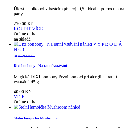
Úkryt na alkohol v hasícím přístroji 0,5 l ideální pomocník na
párty
250.00
Kč
KOUPIT
VÍCE
Online only
na skladě
náhled
V Y P R O D Á
N O !
připravujme nové !
Dixi bonbony - Na ranní vstávání
Magické DIXI bonbony První pomoci při alergii na ranní
vstávání, 45 g
40.00
Kč
VÍCE
Online only
náhled
Stolní lampička Mushroom