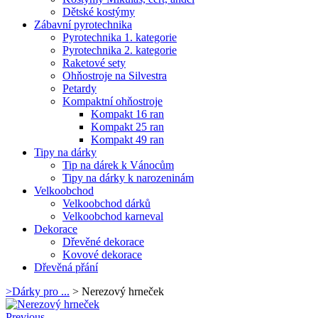
Dětské kostýmy
Zábavní pyrotechnika
Pyrotechnika 1. kategorie
Pyrotechnika 2. kategorie
Raketové sety
Ohňostroje na Silvestra
Petardy
Kompaktní ohňostroje
Kompakt 16 ran
Kompakt 25 ran
Kompakt 49 ran
Tipy na dárky
Tip na dárek k Vánocům
Tipy na dárky k narozeninám
Velkoobchod
Velkoobchod dárků
Velkoobchod karneval
Dekorace
Dřevěné dekorace
Kovové dekorace
Dřevěná přání
>
Dárky pro ...
>
Nerezový hrneček
Previous