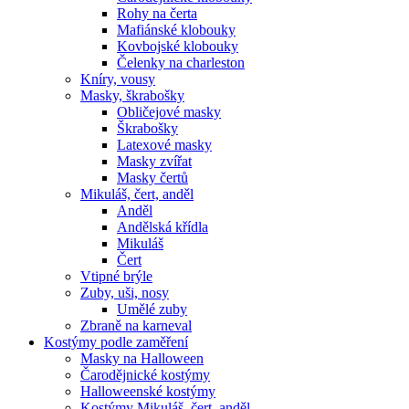
Rohy na čerta
Mafiánské klobouky
Kovbojské klobouky
Čelenky na charleston
Kníry, vousy
Masky, škrabošky
Obličejové masky
Škrabošky
Latexové masky
Masky zvířat
Masky čertů
Mikuláš, čert, anděl
Anděl
Andělská křídla
Mikuláš
Čert
Vtipné brýle
Zuby, uši, nosy
Umělé zuby
Zbraně na karneval
Kostýmy podle zaměření
Masky na Halloween
Čarodějnické kostýmy
Halloweenské kostýmy
Kostýmy Mikuláš, čert, anděl