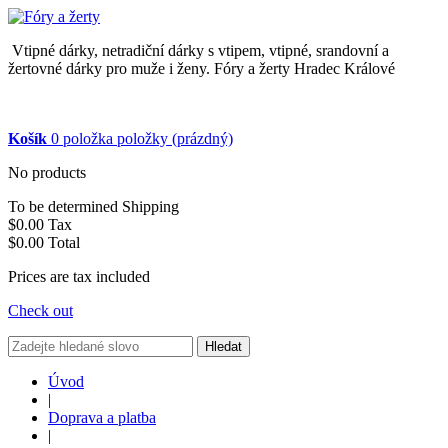
Vtipné dárky, netradiční dárky s vtipem, vtipné, srandovní a
žertovné dárky pro muže i ženy. Fóry a žerty Hradec Králové
Košík
0
položka
položky
(prázdný)
No products
To be determined
Shipping
$0.00
Tax
$0.00
Total
Prices are tax included
Check out
Hledat
Úvod
|
Doprava a platba
|