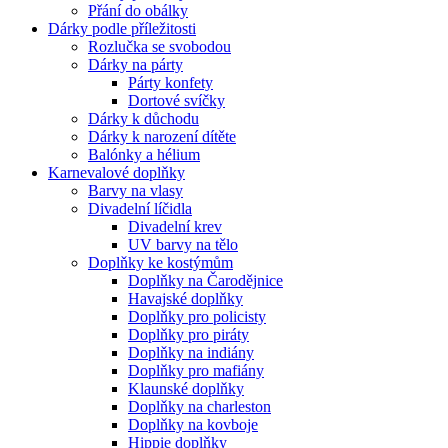
Přání do obálky
Dárky podle příležitosti
Rozlučka se svobodou
Dárky na párty
Párty konfety
Dortové svíčky
Dárky k důchodu
Dárky k narození dítěte
Balónky a hélium
Karnevalové doplňky
Barvy na vlasy
Divadelní líčidla
Divadelní krev
UV barvy na tělo
Doplňky ke kostýmům
Doplňky na Čarodějnice
Havajské doplňky
Doplňky pro policisty
Doplňky pro piráty
Doplňky na indiány
Doplňky pro mafiány
Klaunské doplňky
Doplňky na charleston
Doplňky na kovboje
Hippie doplňky