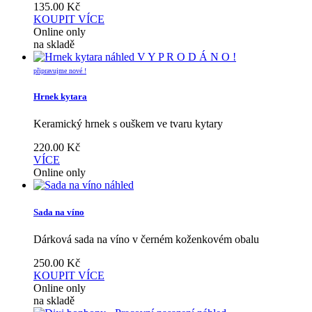
135.00
Kč
KOUPIT
VÍCE
Online only
na skladě
náhled
V Y P R O D Á N O !
připravujme nové !
Hrnek kytara
Keramický hrnek s ouškem ve tvaru kytary
220.00
Kč
VÍCE
Online only
náhled
Sada na víno
Dárková sada na víno v černém koženkovém obalu
250.00
Kč
KOUPIT
VÍCE
Online only
na skladě