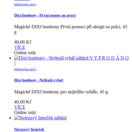
připravujme nové !
Dixi bonbony - První pomoc na práci
Magické DIXI bonbony První pomoci při alergii na práci, 45
g
40.00
Kč
VÍCE
Online only
náhled
V Y P R O D Á N O
!
připravujme nové !
Dixi bonbony - Nejlepší rybář
Magické DIXI bonbony pro nejlešího rybáře, 45 g
40.00
Kč
VÍCE
Online only
náhled
Nerezový hrneček