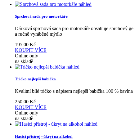
náhled
Sprchová sada pro motorkáře
Dárková sprchová sada pro motorkáře obsahuje sprchový gel
a ručně vyráběné mýdlo
195.00
Kč
KOUPIT
VÍCE
Online only
na skladě
náhled
Tričko nejlepší babička
Kvalitní bílé tričko s nápisem nejlepší babička 100 % bavlna
250.00
Kč
KOUPIT
VÍCE
Online only
na skladě
náhled
Hasicí přístroj - úkryt na alkohol