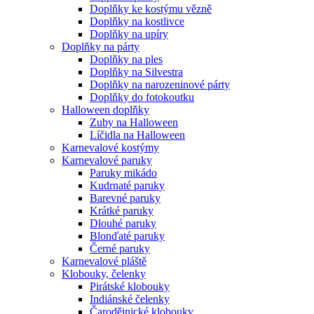
Doplňky ke kostýmu vězně
Doplňky na kostlivce
Doplňky na upíry
Doplňky na párty
Doplňky na ples
Doplňky na Silvestra
Doplňky na narozeninové párty
Doplňky do fotokoutku
Halloween doplňky
Zuby na Halloween
Líčidla na Halloween
Karnevalové kostýmy
Karnevalové paruky
Paruky mikádo
Kudrnaté paruky
Barevné paruky
Krátké paruky
Dlouhé paruky
Blonďaté paruky
Černé paruky
Karnevalové pláště
Klobouky, čelenky
Pirátské klobouky
Indiánské čelenky
Čarodějnické klobouky