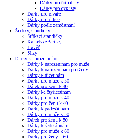
Dárky pro fotbalisty
Dárky pro cyklisty
Dárky pro pivaře
Dárky pro řidiče
Dárky podle zaměstnání
Žertíky, srandičky
Stříkací srandičky
Kanadské žertíky
Havěť
Slizy
Dárky k narozeninám
Dárky k narozeninám pro muže
Dárky k narozeninám pro ženy
Dárky k třicetinám
Dárky pro muže k 30
Dárek pro ženu k 30
Dárky ke čtyřicetinám
Dárky pro muže k 40
Dárky pro ženu k 40
Dárky k padesátinám
Dárky pro muže k 50
Dárek pro ženu k 50
Dárky k šedesátinám
Dárky pro muže k 60
Dárky pro ženy k 60