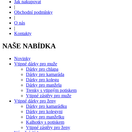
Jak nakupovat
|
Obchodní podmínky
|
O nás
|
Kontakty
NAŠE NABÍDKA
Novinky
Vtipné dárky pro muže
Dárky pro chlapa
Dárky pro kamaráda
Dárky pro kolegu
Dárky pro manžela
Trenky s vtipným potiskem
Vtipné zástěry pro muže
Vtipné dárky pro ženy
Dárky pro kamarádku
Dárky pro kolegyni
Dárky pro manželku
Kalhotky s potiskem
Vtipné zástěry pro ženy