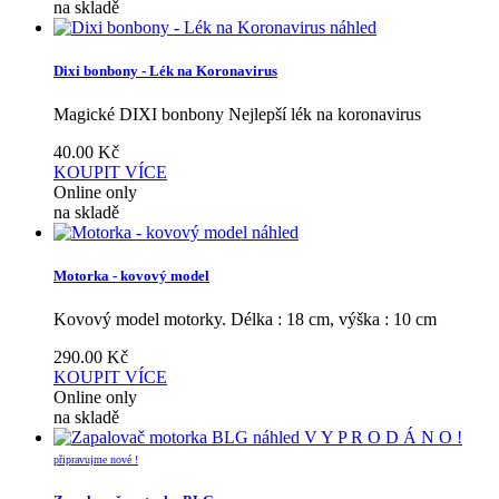
na skladě
náhled
Dixi bonbony - Lék na Koronavirus
Magické DIXI bonbony Nejlepší lék na koronavirus
40.00
Kč
KOUPIT
VÍCE
Online only
na skladě
náhled
Motorka - kovový model
Kovový model motorky. Délka : 18 cm, výška : 10 cm
290.00
Kč
KOUPIT
VÍCE
Online only
na skladě
náhled
V Y P R O D Á N O !
připravujme nové !