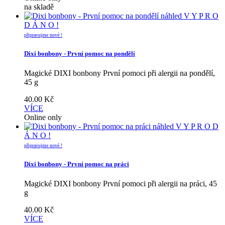
na skladě
náhled
V Y P R O
D Á N O !
připravujme nové !
Dixi bonbony - První pomoc na pondělí
Magické DIXI bonbony První pomoci při alergii na pondělí,
45 g
40.00
Kč
VÍCE
Online only
náhled
V Y P R O D
Á N O !
připravujme nové !
Dixi bonbony - První pomoc na práci
Magické DIXI bonbony První pomoci při alergii na práci, 45
g
40.00
Kč
VÍCE