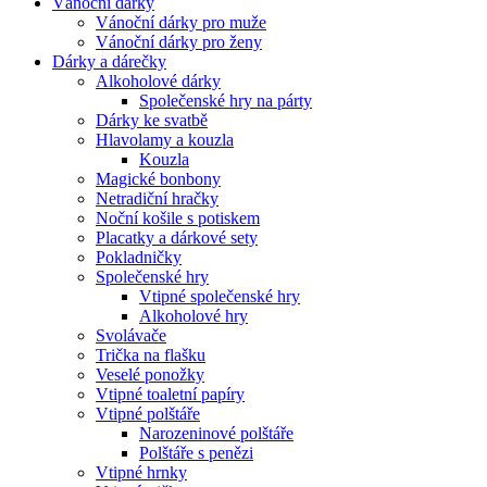
Vánoční dárky
Vánoční dárky pro muže
Vánoční dárky pro ženy
Dárky a dárečky
Alkoholové dárky
Společenské hry na párty
Dárky ke svatbě
Hlavolamy a kouzla
Kouzla
Magické bonbony
Netradiční hračky
Noční košile s potiskem
Placatky a dárkové sety
Pokladničky
Společenské hry
Vtipné společenské hry
Alkoholové hry
Svolávače
Trička na flašku
Veselé ponožky
Vtipné toaletní papíry
Vtipné polštáře
Narozeninové polštáře
Polštáře s penězi
Vtipné hrnky