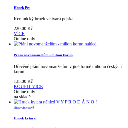
Hrnek Pes
Keramický hrnek ve tvaru pejska
220.00
Kč
VÍCE
Online only
náhled
Přání novomanželům - milion korun
Dřevěné přání novomanželům v jiné formě milionu českých
korun
135.00
Kč
KOUPIT
VÍCE
Online only
na skladě
náhled
V Y P R O D Á N O !
připravujme nové !
Hrnek kytara