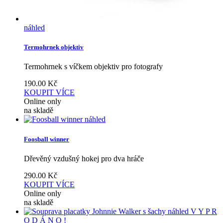
náhled
Termohrnek objektiv
Termohrnek s víčkem objektiv pro fotografy
190.00
Kč
KOUPIT
VÍCE
Online only
na skladě
náhled
Foosball winner
Dřevěný vzdušný hokej pro dva hráče
290.00
Kč
KOUPIT
VÍCE
Online only
na skladě
náhled
V Y P R
O D Á N O !