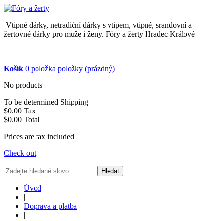
Vtipné dárky, netradiční dárky s vtipem, vtipné, srandovní a
žertovné dárky pro muže i ženy. Fóry a žerty Hradec Králové
Košík
0
položka
položky
(prázdný)
No products
To be determined
Shipping
$0.00
Tax
$0.00
Total
Prices are tax included
Check out
Hledat
Úvod
|
Doprava a platba
|