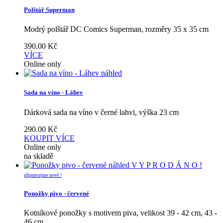
Polštář Superman
Modrý polštář DC Comics Superman, rozměry 35 x 35 cm
390.00
Kč
VÍCE
Online only
náhled
Sada na víno - Láhev
Dárková sada na víno v černé lahvi, výška 23 cm
290.00
Kč
KOUPIT
VÍCE
Online only
na skladě
náhled
V Y P R O D Á N O !
připravujme nové !
Ponožky pivo - červené
Kotníkové ponožky s motivem piva, velikost 39 - 42 cm, 43 -
46 cm