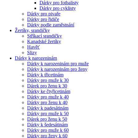
Dárky pro fotbalisty
Dárky pro cyklisty
Dárky pro pivaře
Dárky pro řidiče
Dárky podle zaměstnání
Žertíky, srandičky
Stříkací srandičky
Kanadské žertíky
Havěť
Slizy
Dárky k narozeninám
Dárky k narozeninám pro muže
Dárky k narozeninám pro ženy
Dárky k třicetinám
Dárky pro muže k 30
Dárek pro ženu k 30
Dárky ke čtyřicetinám
Dárky pro muže k 40
Dárky pro ženu k 40
Dárky k padesátinám
Dárky pro muže k 50
Dárek pro ženu k 50
Dárky k šedesátinám
Dárky pro muže k 60
Dárky pro ženy k 60