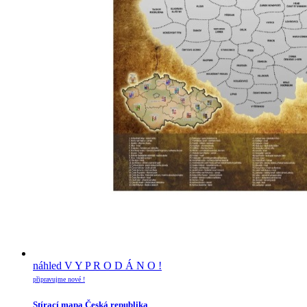
náhled
V Y P R O D Á N O !
připravujme nové !
Stírací mapa Česká republika