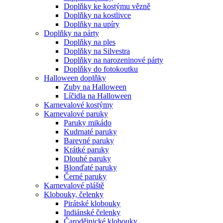
Doplňky ke kostýmu vězně
Doplňky na kostlivce
Doplňky na upíry
Doplňky na párty
Doplňky na ples
Doplňky na Silvestra
Doplňky na narozeninové párty
Doplňky do fotokoutku
Halloween doplňky
Zuby na Halloween
Líčidla na Halloween
Karnevalové kostýmy
Karnevalové paruky
Paruky mikádo
Kudrnaté paruky
Barevné paruky
Krátké paruky
Dlouhé paruky
Blonďaté paruky
Černé paruky
Karnevalové pláště
Klobouky, čelenky
Pirátské klobouky
Indiánské čelenky
Čarodějnické klobouky