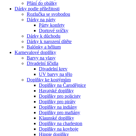
Přání do obálky
Dárky podle příležitosti
Rozlučka se svobodou
Dárky na párty
Párty konfety
Dortové svíčky
Dárky k důchodu
Dárky k narození dítěte
Balónky a hélium
Karnevalové doplňky
Barvy na vlasy
Divadelní líčidla
Divadelní krev
UV barvy na tělo
Doplňky ke kostýmům
Doplňky na Čarodějnice
Havajské doplňky
Doplňky pro policisty
Doplňky pro piráty
Doplňky na indiány
Doplňky pro mafiány
Klaunské doplňky
Doplňky na charleston
Doplňky na kovboje
Hippie doplňky