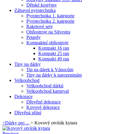
Dětské kostýmy
Zábavní pyrotechnika
Pyrotechnika 1. kategorie
Pyrotechnika 2. kategorie
Raketové sety
Ohňostroje na Silvestra
Petardy
Kompaktní ohňostroje
Kompakt 16 ran
Kompakt 25 ran
Kompakt 49 ran
Tipy na dárky
Tip na dárek k Vánocům
Tipy na dárky k narozeninám
Velkoobchod
Velkoobchod dárků
Velkoobchod karneval
Dekorace
Dřevěné dekorace
Kovové dekorace
Dřevěná přání
>
Dárky pro ...
>
Kovový otvírák kytara
Previous