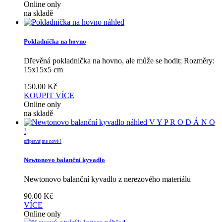
Online only
na skladě
náhled
Pokladnička na hovno
Dřevěná pokladnička na hovno, ale může se hodit; Rozměry:
15x15x5 cm
150.00
Kč
KOUPIT
VÍCE
Online only
na skladě
náhled
V Y P R O D Á N O
!
připravujme nové !
Newtonovo balanční kyvadlo
Newtonovo balanční kyvadlo z nerezového materiálu
90.00
Kč
VÍCE
Online only