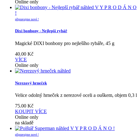
Online only
náhled
V Y P R O D Á N O
!
připravujme nové !
Dixi bonbony - Nejlepší rybář
Magické DIXI bonbony pro nejlešího rybáře, 45 g
40.00
Kč
VÍCE
Online only
náhled
Nerezový hrneček
Velice odolný hrneček z nerezové oceli a ouškem, objem 0,3 l
75.00
Kč
KOUPIT
VÍCE
Online only
na skladě
náhled
V Y P R O D Á N O !
připravujme nové !