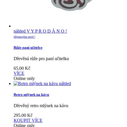
náhled
V Y P R O D Á N O !
připravujme nové !
Růže paní učitelce
Dřevěná růže pro paní učitelku
65.00
Kč
VÍCE
Online only
náhled
Retro mlýnek na kávu
Dřevěný retro mlýnek na kávu
295.00
Kč
KOUPIT
VÍCE
Online only