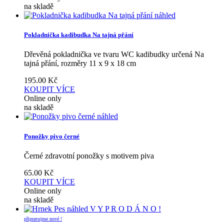
na skladě
náhled
Pokladnička kadibudka Na tajná přání
Dřevěná pokladnička ve tvaru WC kadibudky určená Na
tajná přání, rozměry 11 x 9 x 18 cm
195.00
Kč
KOUPIT
VÍCE
Online only
na skladě
náhled
Ponožky pivo černé
Černé zdravotní ponožky s motivem piva
65.00
Kč
KOUPIT
VÍCE
Online only
na skladě
náhled
V Y P R O D Á N O !
připravujme nové !