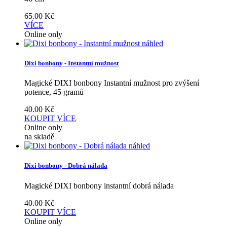
65.00
Kč
VÍCE
Online only
náhled
Dixi bonbony - Instantní mužnost
Magické DIXI bonbony Instantní mužnost pro zvýšení
potence, 45 gramů
40.00
Kč
KOUPIT
VÍCE
Online only
na skladě
náhled
Dixi bonbony - Dobrá nálada
Magické DIXI bonbony instantní dobrá nálada
40.00
Kč
KOUPIT
VÍCE
Online only