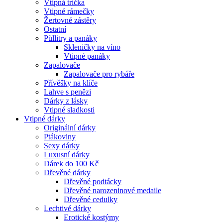
Vtipná trička
Vtipné rámečky
Žertovné zástěry
Ostatní
Půllitry a panáky
Skleničky na víno
Vtipné panáky
Zapalovače
Zapalovače pro rybáře
Přívěšky na klíče
Lahve s penězi
Dárky z lásky
Vtipné sladkosti
Vtipné dárky
Originální dárky
Ptákoviny
Sexy dárky
Luxusní dárky
Dárek do 100 Kč
Dřevěné dárky
Dřevěné podtácky
Dřevěné narozeninové medaile
Dřevěné cedulky
Lechtivé dárky
Erotické kostýmy