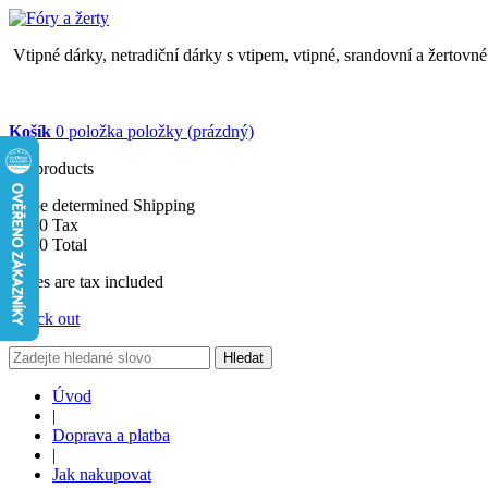
Vtipné dárky, netradiční dárky s vtipem, vtipné, srandovní a žertovn
Košík
0
položka
položky
(prázdný)
No products
To be determined
Shipping
$0.00
Tax
$0.00
Total
Prices are tax included
Check out
Hledat
Úvod
|
Doprava a platba
|
Jak nakupovat