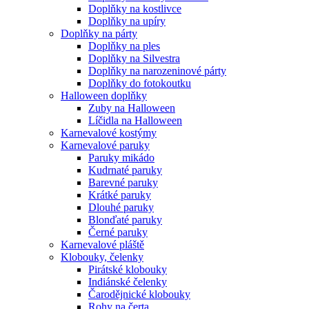
Doplňky na kostlivce
Doplňky na upíry
Doplňky na párty
Doplňky na ples
Doplňky na Silvestra
Doplňky na narozeninové párty
Doplňky do fotokoutku
Halloween doplňky
Zuby na Halloween
Líčidla na Halloween
Karnevalové kostýmy
Karnevalové paruky
Paruky mikádo
Kudrnaté paruky
Barevné paruky
Krátké paruky
Dlouhé paruky
Blonďaté paruky
Černé paruky
Karnevalové pláště
Klobouky, čelenky
Pirátské klobouky
Indiánské čelenky
Čarodějnické klobouky
Rohy na čerta