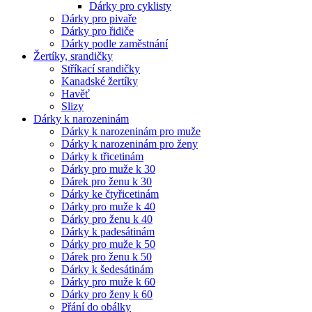
Dárky pro cyklisty
Dárky pro pivaře
Dárky pro řidiče
Dárky podle zaměstnání
Žertíky, srandičky
Stříkací srandičky
Kanadské žertíky
Havěť
Slizy
Dárky k narozeninám
Dárky k narozeninám pro muže
Dárky k narozeninám pro ženy
Dárky k třicetinám
Dárky pro muže k 30
Dárek pro ženu k 30
Dárky ke čtyřicetinám
Dárky pro muže k 40
Dárky pro ženu k 40
Dárky k padesátinám
Dárky pro muže k 50
Dárek pro ženu k 50
Dárky k šedesátinám
Dárky pro muže k 60
Dárky pro ženy k 60
Přání do obálky