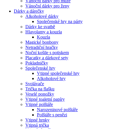
Vánoční dárky pro muže
Vánoční dárky pro ženy
Dárky a dárečky
Alkoholové dárky
Společenské hry na párty
Dárky ke svatbě
Hlavolamy a kouzla
Kouzla
Magické bonbony
Netradiční hračky
Noční košile s potiskem
Placatky a dárkové sety
Pokladničky
Společenské hry
Vtipné společenské hry
Alkoholové hry
Svolávače
Trička na flašku
Veselé ponožky
Vtipné toaletní papíry
Vtipné polštáře
Narozeninové polštáře
Polštáře s penězi
Vtipné hrnky
Vtipná trička