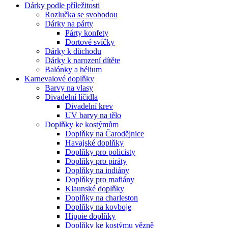
Dárky podle příležitosti
Rozlučka se svobodou
Dárky na párty
Párty konfety
Dortové svíčky
Dárky k důchodu
Dárky k narození dítěte
Balónky a hélium
Karnevalové doplňky
Barvy na vlasy
Divadelní líčidla
Divadelní krev
UV barvy na tělo
Doplňky ke kostýmům
Doplňky na Čarodějnice
Havajské doplňky
Doplňky pro policisty
Doplňky pro piráty
Doplňky na indiány
Doplňky pro mafiány
Klaunské doplňky
Doplňky na charleston
Doplňky na kovboje
Hippie doplňky
Doplňky ke kostýmu vězně