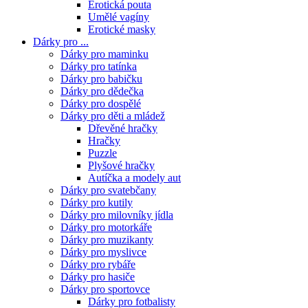
Erotická pouta
Umělé vagíny
Erotické masky
Dárky pro ...
Dárky pro maminku
Dárky pro tatínka
Dárky pro babičku
Dárky pro dědečka
Dárky pro dospělé
Dárky pro děti a mládež
Dřevěné hračky
Hračky
Puzzle
Plyšové hračky
Autíčka a modely aut
Dárky pro svatebčany
Dárky pro kutily
Dárky pro milovníky jídla
Dárky pro motorkáře
Dárky pro muzikanty
Dárky pro myslivce
Dárky pro rybáře
Dárky pro hasiče
Dárky pro sportovce
Dárky pro fotbalisty