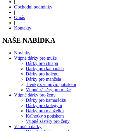
|
Obchodní podmínky
|
O nás
|
Kontakty
NAŠE NABÍDKA
Novinky
Vtipné dárky pro muže
Dárky pro chlapa
Dárky pro kamaráda
Dárky pro kolegu
Dárky pro manžela
Trenky s vtipným potiskem
Vtipné zástěry pro muže
Vtipné dárky pro ženy
Dárky pro kamarádku
Dárky pro kolegyni
Dárky pro manželku
Kalhotky s potiskem
Vtipné zástěry pro ženy
Vánoční dárky