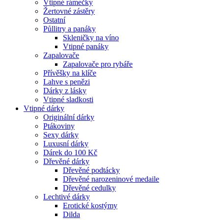
Vtipné rámečky
Žertovné zástěry
Ostatní
Půllitry a panáky
Skleničky na víno
Vtipné panáky
Zapalovače
Zapalovače pro rybáře
Přívěšky na klíče
Lahve s penězi
Dárky z lásky
Vtipné sladkosti
Vtipné dárky
Originální dárky
Ptákoviny
Sexy dárky
Luxusní dárky
Dárek do 100 Kč
Dřevěné dárky
Dřevěné podtácky
Dřevěné narozeninové medaile
Dřevěné cedulky
Lechtivé dárky
Erotické kostýmy
Dilda