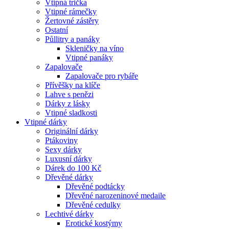
Vtipná trička
Vtipné rámečky
Žertovné zástěry
Ostatní
Půllitry a panáky
Skleničky na víno
Vtipné panáky
Zapalovače
Zapalovače pro rybáře
Přívěšky na klíče
Lahve s penězi
Dárky z lásky
Vtipné sladkosti
Vtipné dárky
Originální dárky
Ptákoviny
Sexy dárky
Luxusní dárky
Dárek do 100 Kč
Dřevěné dárky
Dřevěné podtácky
Dřevěné narozeninové medaile
Dřevěné cedulky
Lechtivé dárky
Erotické kostýmy