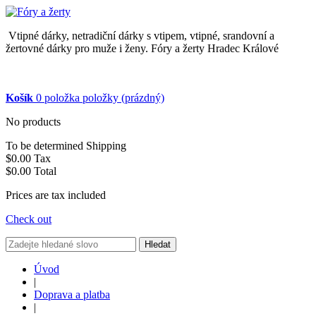
Vtipné dárky, netradiční dárky s vtipem, vtipné, srandovní a
žertovné dárky pro muže i ženy. Fóry a žerty Hradec Králové
Košík
0
položka
položky
(prázdný)
No products
To be determined
Shipping
$0.00
Tax
$0.00
Total
Prices are tax included
Check out
Hledat
Úvod
|
Doprava a platba
|