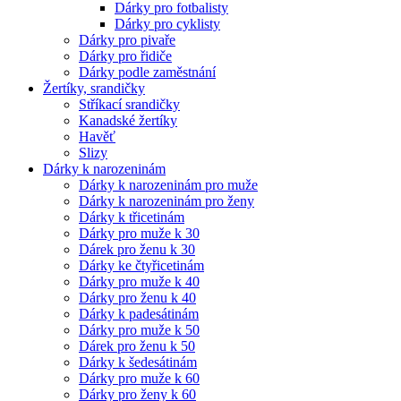
Dárky pro fotbalisty
Dárky pro cyklisty
Dárky pro pivaře
Dárky pro řidiče
Dárky podle zaměstnání
Žertíky, srandičky
Stříkací srandičky
Kanadské žertíky
Havěť
Slizy
Dárky k narozeninám
Dárky k narozeninám pro muže
Dárky k narozeninám pro ženy
Dárky k třicetinám
Dárky pro muže k 30
Dárek pro ženu k 30
Dárky ke čtyřicetinám
Dárky pro muže k 40
Dárky pro ženu k 40
Dárky k padesátinám
Dárky pro muže k 50
Dárek pro ženu k 50
Dárky k šedesátinám
Dárky pro muže k 60
Dárky pro ženy k 60