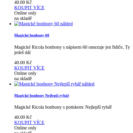
40.00
Kč
KOUPIT
VÍCE
Online only
na skladě
náhled
Magické bonbony 60
Magické Ricola bonbony s nápisem 60 omezuje jen řidiče, Ty
jedeš dál
40.00
Kč
KOUPIT
VÍCE
Online only
na skladě
náhled
Magické bonbony Nejlepší rybář
Magické Ricola bonbony s potiskem: Nejlepší rybář
40.00
Kč
KOUPIT
VÍCE
Online only