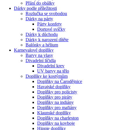
Přání do obálky
Dárky podle příležitosti
Rozlučka se svobodou
Dárky na párty
Párty konfety
Dortové svíčky
Dárky k důchodu
Dárky k narození dítěte
Balónky a hélium
Karnevalové doplňky
Barvy na vlasy
Divadelní líčidla
Divadelní krev
UV barvy na tělo
Doplňky ke kostýmům
Doplňky na Čarodějnice
Havajské doplňky
Doplňky pro policisty
Doplňky pro piráty
Doplňky na indiány
Doplňky pro mafiány
Klaunské doplňky
Doplňky na charleston
Doplňky na kovboje
Hippie doplňky