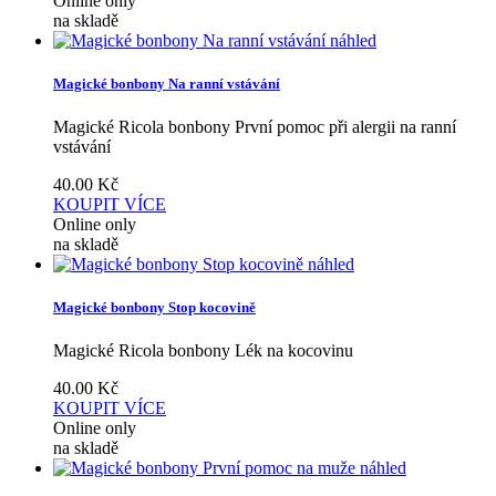
Online only
na skladě
náhled
Magické bonbony Na ranní vstávání
Magické Ricola bonbony První pomoc při alergii na ranní
vstávání
40.00
Kč
KOUPIT
VÍCE
Online only
na skladě
náhled
Magické bonbony Stop kocovině
Magické Ricola bonbony Lék na kocovinu
40.00
Kč
KOUPIT
VÍCE
Online only
na skladě
náhled