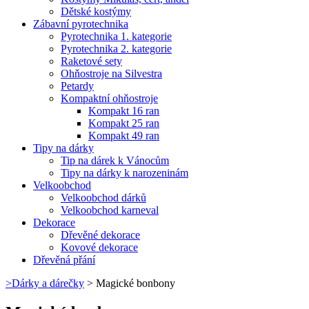
Dětské kostýmy
Zábavní pyrotechnika
Pyrotechnika 1. kategorie
Pyrotechnika 2. kategorie
Raketové sety
Ohňostroje na Silvestra
Petardy
Kompaktní ohňostroje
Kompakt 16 ran
Kompakt 25 ran
Kompakt 49 ran
Tipy na dárky
Tip na dárek k Vánocům
Tipy na dárky k narozeninám
Velkoobchod
Velkoobchod dárků
Velkoobchod karneval
Dekorace
Dřevěné dekorace
Kovové dekorace
Dřevěná přání
>
Dárky a dárečky
>
Magické bonbony