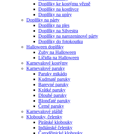
Doplňky ke kostýmu vězně
Doplňky na kostlivce
Doplňky na upíry
Doplňky na párty
Doplňky na ples
Doplňky na Silvestra
Doplňky na narozeninové párty
Doplňky do fotokoutku
Halloween doplňky
Zuby na Halloween
Líčidla na Halloween
Karnevalové kostýmy
Karnevalové paruky
Paruky mikádo
Kudrnaté paruky
Barevné paruky
Krátké paruky
Dlouhé paruky
Blonďaté paruky
Černé paruky
Karnevalové pláště
Klobouky, čelenky
Pirátské klobouky
Indiánské čelenky
Čarodějnické klobouky