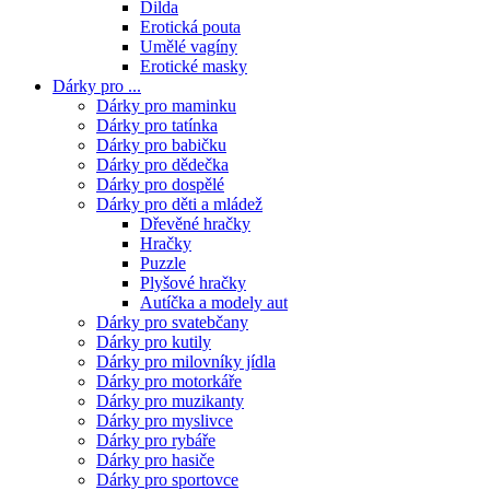
Dilda
Erotická pouta
Umělé vagíny
Erotické masky
Dárky pro ...
Dárky pro maminku
Dárky pro tatínka
Dárky pro babičku
Dárky pro dědečka
Dárky pro dospělé
Dárky pro děti a mládež
Dřevěné hračky
Hračky
Puzzle
Plyšové hračky
Autíčka a modely aut
Dárky pro svatebčany
Dárky pro kutily
Dárky pro milovníky jídla
Dárky pro motorkáře
Dárky pro muzikanty
Dárky pro myslivce
Dárky pro rybáře
Dárky pro hasiče
Dárky pro sportovce