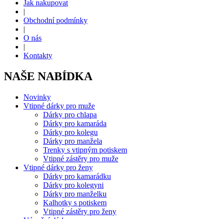
Jak nakupovat
|
Obchodní podmínky
|
O nás
|
Kontakty
NAŠE NABÍDKA
Novinky
Vtipné dárky pro muže
Dárky pro chlapa
Dárky pro kamaráda
Dárky pro kolegu
Dárky pro manžela
Trenky s vtipným potiskem
Vtipné zástěry pro muže
Vtipné dárky pro ženy
Dárky pro kamarádku
Dárky pro kolegyni
Dárky pro manželku
Kalhotky s potiskem
Vtipné zástěry pro ženy