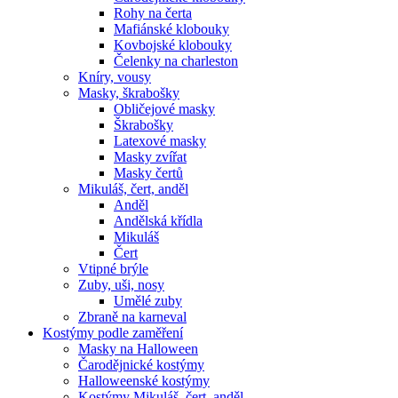
Rohy na čerta
Mafiánské klobouky
Kovbojské klobouky
Čelenky na charleston
Kníry, vousy
Masky, škrabošky
Obličejové masky
Škrabošky
Latexové masky
Masky zvířat
Masky čertů
Mikuláš, čert, anděl
Anděl
Andělská křídla
Mikuláš
Čert
Vtipné brýle
Zuby, uši, nosy
Umělé zuby
Zbraně na karneval
Kostýmy podle zaměření
Masky na Halloween
Čarodějnické kostýmy
Halloweenské kostýmy
Kostýmy Mikuláš, čert, anděl