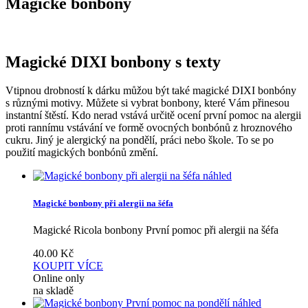
Magické bonbony
Magické DIXI bonbony s texty
Vtipnou drobností k dárku můžou být také magické DIXI bonbóny
s různými motivy. Můžete si vybrat bonbony, které Vám přinesou
instantní štěstí. Kdo nerad vstává určitě ocení první pomoc na alergii
proti rannímu vstávání ve formě ovocných bonbónů z hroznového
cukru. Jiný je alergický na pondělí, práci nebo škole. To se po
použití magických bonbónů změní.
náhled
Magické bonbony při alergii na šéfa
Magické Ricola bonbony První pomoc při alergii na šéfa
40.00
Kč
KOUPIT
VÍCE
Online only
na skladě
náhled