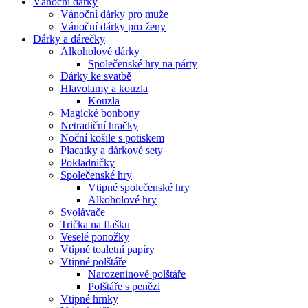
Vánoční dárky
Vánoční dárky pro muže
Vánoční dárky pro ženy
Dárky a dárečky
Alkoholové dárky
Společenské hry na párty
Dárky ke svatbě
Hlavolamy a kouzla
Kouzla
Magické bonbony
Netradiční hračky
Noční košile s potiskem
Placatky a dárkové sety
Pokladničky
Společenské hry
Vtipné společenské hry
Alkoholové hry
Svolávače
Trička na flašku
Veselé ponožky
Vtipné toaletní papíry
Vtipné polštáře
Narozeninové polštáře
Polštáře s penězi
Vtipné hrnky