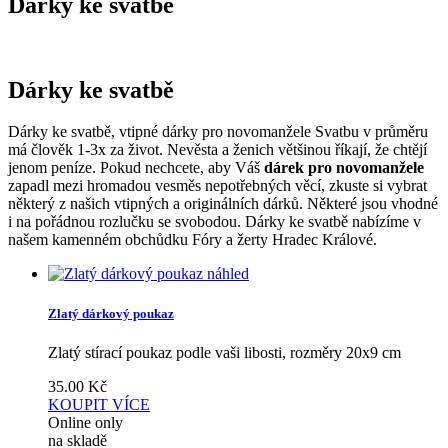
Dárky ke svatbě
Dárky ke svatbě
Dárky ke svatbě, vtipné dárky pro novomanžele Svatbu v průměru
má člověk 1-3x za život. Nevěsta a ženich většinou říkají, že chtějí
jenom peníze. Pokud nechcete, aby Váš
dárek pro novomanžele
zapadl mezi hromadou vesměs nepotřebných věcí, zkuste si vybrat
některý z našich vtipných a originálních dárků. Některé jsou vhodné
i na pořádnou rozlučku se svobodou. Dárky ke svatbě nabízíme v
našem kamenném obchůdku Fóry a žerty Hradec Králové.
náhled
Zlatý dárkový poukaz
Zlatý stírací poukaz podle vaši libosti, rozměry 20x9 cm
35.00
Kč
KOUPIT
VÍCE
Online only
na skladě