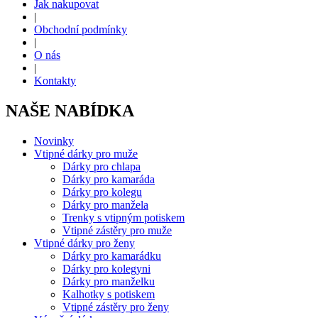
Jak nakupovat
|
Obchodní podmínky
|
O nás
|
Kontakty
NAŠE NABÍDKA
Novinky
Vtipné dárky pro muže
Dárky pro chlapa
Dárky pro kamaráda
Dárky pro kolegu
Dárky pro manžela
Trenky s vtipným potiskem
Vtipné zástěry pro muže
Vtipné dárky pro ženy
Dárky pro kamarádku
Dárky pro kolegyni
Dárky pro manželku
Kalhotky s potiskem
Vtipné zástěry pro ženy