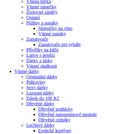
Vtipná trička
Vtipné rámečky
Žertovné zástěry
Ostatní
Půllitry a panáky
Skleničky na víno
Vtipné panáky
Zapalovače
Zapalovače pro rybáře
Přívěšky na klíče
Lahve s penězi
Dárky z lásky
Vtipné sladkosti
Vtipné dárky
Originální dárky
Ptákoviny
Sexy dárky
Luxusní dárky
Dárek do 100 Kč
Dřevěné dárky
Dřevěné podtácky
Dřevěné narozeninové medaile
Dřevěné cedulky
Lechtivé dárky
Erotické kostýmy