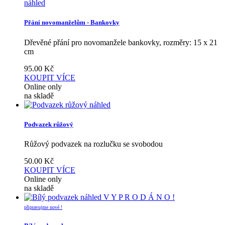
náhled
Přání novomanželům - Bankovky
Dřevěné přání pro novomanžele bankovky, rozměry: 15 x 21
cm
95.00
Kč
KOUPIT
VÍCE
Online only
na skladě
náhled
Podvazek růžový
Růžový podvazek na rozlučku se svobodou
50.00
Kč
KOUPIT
VÍCE
Online only
na skladě
náhled
V Y P R O D Á N O !
připravujme nové !