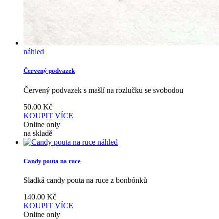
náhled
Červený podvazek
Červený podvazek s mašlí na rozlučku se svobodou
50.00
Kč
KOUPIT
VÍCE
Online only
na skladě
náhled
Candy pouta na ruce
Sladká candy pouta na ruce z bonbónků
140.00
Kč
KOUPIT
VÍCE
Online only