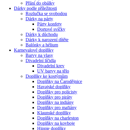
Přání do obálky
Dárky podle příležitosti
Rozlučka se svobodou
Dárky na párty
Párty konfety
Dortové svíčky
Dárky k důchodu
Dárky k narození dítěte
Balónky a hélium
Karnevalové doplňky
Barvy na vlasy
Divadelní líčidla
Divadelní krev
UV barvy na tělo
Doplňky ke kostýmům
Doplňky na Čarodějnice
Havajské doplňky
Doplňky pro policisty
Doplňky pro piráty
Doplňky na indiány
Doplňky pro mafiány
Klaunské doplňky
Doplňky na charleston
Doplňky na kovboje
Hippie doplňky