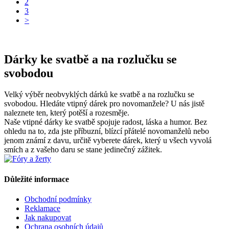
2
3
>
Dárky ke svatbě a na rozlučku se
svobodou
Velký výběr neobvyklých dárků ke svatbě a na rozlučku se
svobodou. Hledáte vtipný dárek pro novomanžele? U nás jistě
naleznete ten, který potěší a rozesměje.
Naše vtipné dárky ke svatbě spojuje radost, láska a humor. Bez
ohledu na to, zda jste příbuzní, blízcí přátelé novomanželů nebo
jenom známí z davu, určitě vyberete dárek, který u všech vyvolá
smích a z vašeho daru se stane jedinečný zážitek.
Důležité informace
Obchodní podmínky
Reklamace
Jak nakupovat
Ochrana osobních údajů