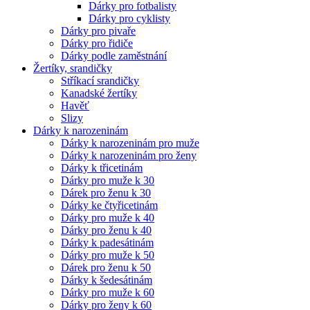
Dárky pro fotbalisty
Dárky pro cyklisty
Dárky pro pivaře
Dárky pro řidiče
Dárky podle zaměstnání
Žertíky, srandičky
Stříkací srandičky
Kanadské žertíky
Havěť
Slizy
Dárky k narozeninám
Dárky k narozeninám pro muže
Dárky k narozeninám pro ženy
Dárky k třicetinám
Dárky pro muže k 30
Dárek pro ženu k 30
Dárky ke čtyřicetinám
Dárky pro muže k 40
Dárky pro ženu k 40
Dárky k padesátinám
Dárky pro muže k 50
Dárek pro ženu k 50
Dárky k šedesátinám
Dárky pro muže k 60
Dárky pro ženy k 60