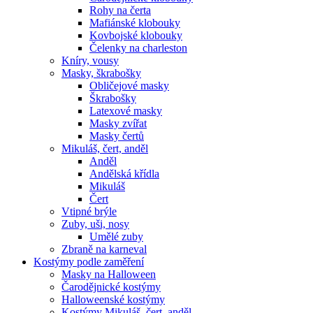
Rohy na čerta
Mafiánské klobouky
Kovbojské klobouky
Čelenky na charleston
Kníry, vousy
Masky, škrabošky
Obličejové masky
Škrabošky
Latexové masky
Masky zvířat
Masky čertů
Mikuláš, čert, anděl
Anděl
Andělská křídla
Mikuláš
Čert
Vtipné brýle
Zuby, uši, nosy
Umělé zuby
Zbraně na karneval
Kostýmy podle zaměření
Masky na Halloween
Čarodějnické kostýmy
Halloweenské kostýmy
Kostýmy Mikuláš, čert, anděl