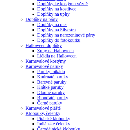
Doplňky ke kostýmu vězně
Doplňky na kostlivce
Doplňky na upíry
Doplňky na párty
Doplňky na ples
Doplňky na Silvestra
Doplňky na narozeninové párty
Doplňky do fotokoutku
Halloween doplňky
Zuby na Halloween
Líčidla na Halloween
Karnevalové kostýmy
Karnevalové paruky
Paruky mikádo
Kudrnaté paruky
Barevné paruky
Krátké paruky
Dlouhé paruky
Blonďaté paruky
Černé paruky
Karnevalové pláště
Klobouky, čelenky
Pirátské klobouky
Indiánské čelenky
Čarodějnické klobouky