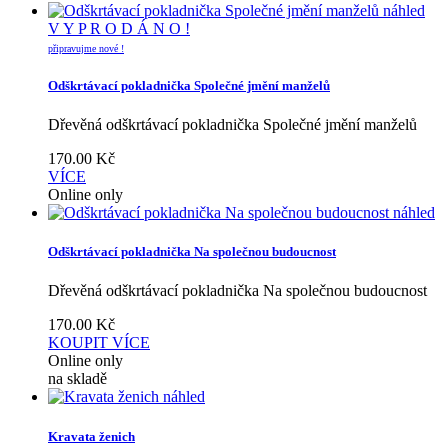
náhled
V Y P R O D Á N O !
připravujme nové !
Odškrtávací pokladnička Společné jmění manželů
Dřevěná odškrtávací pokladnička Společné jmění manželů
170.00
Kč
VÍCE
Online only
náhled
Odškrtávací pokladnička Na společnou budoucnost
Dřevěná odškrtávací pokladnička Na společnou budoucnost
170.00
Kč
KOUPIT
VÍCE
Online only
na skladě
náhled
Kravata ženich