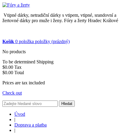
Vtipné dárky, netradiční dárky s vtipem, vtipné, srandovní a
žertovné dárky pro muže i ženy. Fóry a žerty Hradec Králové
Košík
0
položka
položky
(prázdný)
No products
To be determined
Shipping
$0.00
Tax
$0.00
Total
Prices are tax included
Check out
Hledat
Úvod
|
Doprava a platba
|