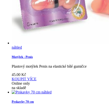
náhled
Motýlek - Penis
Plastový motýlek Penis na elastické bílé gumičce
45.00
Kč
KOUPIT
VÍCE
Online only
na skladě
náhled
Prskavky 70 cm