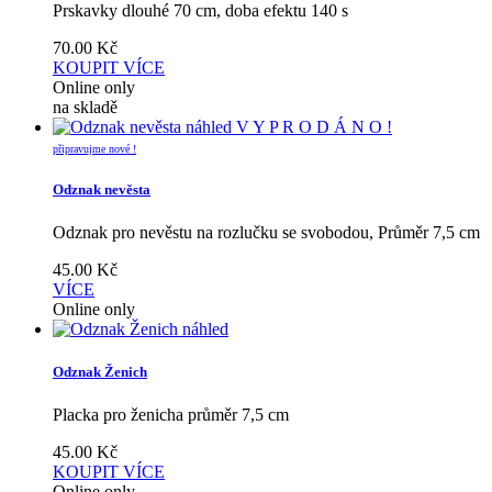
Prskavky dlouhé 70 cm, doba efektu 140 s
70.00
Kč
KOUPIT
VÍCE
Online only
na skladě
náhled
V Y P R O D Á N O !
připravujme nové !
Odznak nevěsta
Odznak pro nevěstu na rozlučku se svobodou, Průměr 7,5 cm
45.00
Kč
VÍCE
Online only
náhled
Odznak Ženich
Placka pro ženicha průměr 7,5 cm
45.00
Kč
KOUPIT
VÍCE
Online only