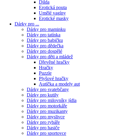
Dilda
Erotická pouta
Umělé vagíny
Erotické masky
Dárky pro ...
Dárky pro maminku
Dárky pro tatínka
Dárky pro babičku
Dárky pro dědečka
Dárky pro dospělé
Dárky pro děti a mládež
Dřevěné hračky
Hračky
Puzzle
Plyšové hračky
Autíčka a modely aut
Dárky pro svatebčany
Dárky pro kutily
Dárky pro milovníky jídla
Dárky pro motorkáře
Dárky pro muzikanty
Dárky pro myslivce
Dárky pro rybáře
Dárky pro hasiče
Dárky pro sportovce