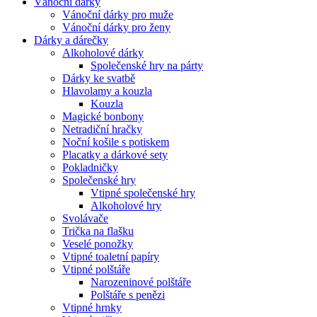
Vánoční dárky
Vánoční dárky pro muže
Vánoční dárky pro ženy
Dárky a dárečky
Alkoholové dárky
Společenské hry na párty
Dárky ke svatbě
Hlavolamy a kouzla
Kouzla
Magické bonbony
Netradiční hračky
Noční košile s potiskem
Placatky a dárkové sety
Pokladničky
Společenské hry
Vtipné společenské hry
Alkoholové hry
Svolávače
Trička na flašku
Veselé ponožky
Vtipné toaletní papíry
Vtipné polštáře
Narozeninové polštáře
Polštáře s penězi
Vtipné hrnky