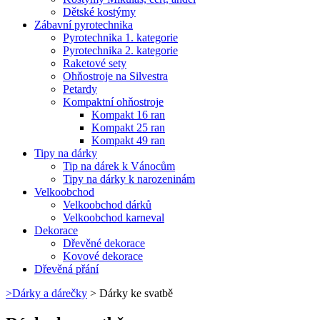
Dětské kostýmy
Zábavní pyrotechnika
Pyrotechnika 1. kategorie
Pyrotechnika 2. kategorie
Raketové sety
Ohňostroje na Silvestra
Petardy
Kompaktní ohňostroje
Kompakt 16 ran
Kompakt 25 ran
Kompakt 49 ran
Tipy na dárky
Tip na dárek k Vánocům
Tipy na dárky k narozeninám
Velkoobchod
Velkoobchod dárků
Velkoobchod karneval
Dekorace
Dřevěné dekorace
Kovové dekorace
Dřevěná přání
>
Dárky a dárečky
>
Dárky ke svatbě