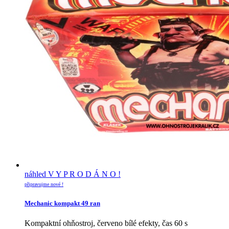
náhled
V Y P R O D Á N O !
připravujme nové !
Mechanic kompakt 49 ran
Kompaktní ohňostroj, červeno bílé efekty, čas 60 s