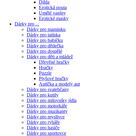
Dilda
Erotická pouta
Umělé vagíny
Erotické masky
Dárky pro ...
Dárky pro maminku
Dárky pro tatínka
Dárky pro babičku
Dárky pro dědečka
Dárky pro dospělé
Dárky pro děti a mládež
Dřevěné hračky
Hračky
Puzzle
Plyšové hračky
Autíčka a modely aut
Dárky pro svatebčany
Dárky pro kutily
Dárky pro milovníky jídla
Dárky pro motorkáře
Dárky pro muzikanty
Dárky pro myslivce
Dárky pro rybáře
Dárky pro hasiče
Dárky pro sportovce