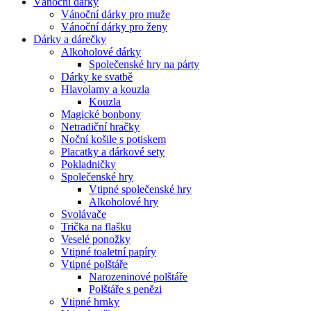
Vánoční dárky
Vánoční dárky pro muže
Vánoční dárky pro ženy
Dárky a dárečky
Alkoholové dárky
Společenské hry na párty
Dárky ke svatbě
Hlavolamy a kouzla
Kouzla
Magické bonbony
Netradiční hračky
Noční košile s potiskem
Placatky a dárkové sety
Pokladničky
Společenské hry
Vtipné společenské hry
Alkoholové hry
Svolávače
Trička na flašku
Veselé ponožky
Vtipné toaletní papíry
Vtipné polštáře
Narozeninové polštáře
Polštáře s penězi
Vtipné hrnky