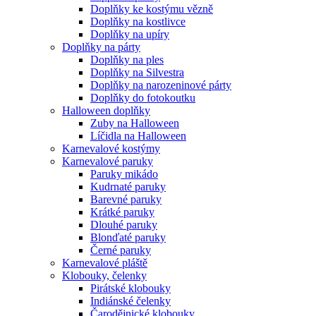
Doplňky ke kostýmu vězně
Doplňky na kostlivce
Doplňky na upíry
Doplňky na párty
Doplňky na ples
Doplňky na Silvestra
Doplňky na narozeninové párty
Doplňky do fotokoutku
Halloween doplňky
Zuby na Halloween
Líčidla na Halloween
Karnevalové kostýmy
Karnevalové paruky
Paruky mikádo
Kudrnaté paruky
Barevné paruky
Krátké paruky
Dlouhé paruky
Blonďaté paruky
Černé paruky
Karnevalové pláště
Klobouky, čelenky
Pirátské klobouky
Indiánské čelenky
Čarodějnické klobouky