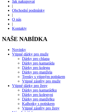
Jak nakupovat
|
Obchodní podmínky
|
O nás
|
Kontakty
NAŠE NABÍDKA
Novinky
Vtipné dárky pro muže
Dárky pro chlapa
Dárky pro kamaráda
Dárky pro kolegu
Dárky pro manžela
Trenky s vtipným potiskem
Vtipné zástěry pro muže
Vtipné dárky pro ženy
Dárky pro kamarádku
Dárky pro kolegyni
Dárky pro manželku
Kalhotky s potiskem
Vtipné zástěry pro ženy