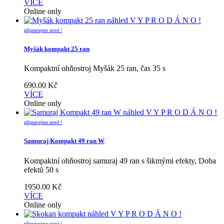
VÍCE
Online only
náhled
V Y P R O D Á N O !
připravujme nové !
Myšák kompakt 25 ran
Kompaktní ohňostroj Myšák 25 ran, čas 35 s
690.00
Kč
VÍCE
Online only
náhled
V Y P R O D Á N O !
připravujme nové !
Samuraj Kompakt 49 ran W
Kompaktní ohňostroj samuraj 49 ran s šikmými efekty, Doba
efektů 50 s
1950.00
Kč
VÍCE
Online only
náhled
V Y P R O D Á N O !
připravujme nové !