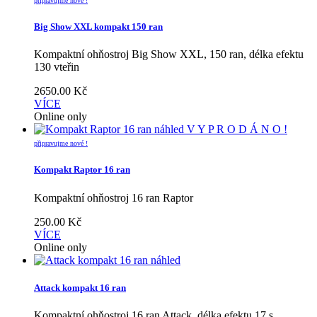
připravujme nové !
Big Show XXL kompakt 150 ran
Kompaktní ohňostroj Big Show XXL, 150 ran, délka efektu
130 vteřin
2650.00
Kč
VÍCE
Online only
náhled
V Y P R O D Á N O !
připravujme nové !
Kompakt Raptor 16 ran
Kompaktní ohňostroj 16 ran Raptor
250.00
Kč
VÍCE
Online only
náhled
Attack kompakt 16 ran
Kompaktní ohňostroj 16 ran Attack, délka efektu 17 s