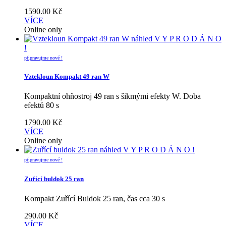
1590.00
Kč
VÍCE
Online only
náhled
V Y P R O D Á N O
!
připravujme nové !
Vztekloun Kompakt 49 ran W
Kompaktní ohňostroj 49 ran s šikmými efekty W. Doba
efektů 80 s
1790.00
Kč
VÍCE
Online only
náhled
V Y P R O D Á N O !
připravujme nové !
Zuřící buldok 25 ran
Kompakt Zuřící Buldok 25 ran, čas cca 30 s
290.00
Kč
VÍCE