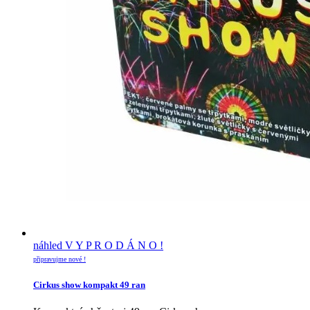
náhled
V Y P R O D Á N O !
připravujme nové !
Cirkus show kompakt 49 ran