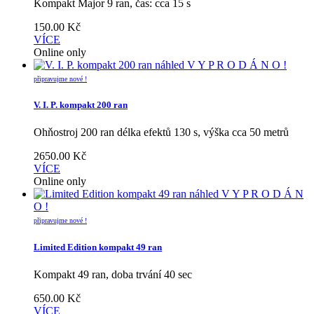
Kompakt Major 9 ran, čas: cca 15 s
150.00
Kč
VÍCE
Online only
náhled
V Y P R O D Á N O !
připravujme nové !
V. I. P. kompakt 200 ran
Ohňostroj 200 ran délka efektů 130 s, výška cca 50 metrů
2650.00
Kč
VÍCE
Online only
náhled
V Y P R O D Á N
O !
připravujme nové !
Limited Edition kompakt 49 ran
Kompakt 49 ran, doba trvání 40 sec
650.00
Kč
VÍCE