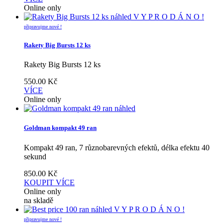
Online only
náhled
V Y P R O D Á N O !
připravujme nové !
Rakety Big Bursts 12 ks
Rakety Big Bursts 12 ks
550.00
Kč
VÍCE
Online only
náhled
Goldman kompakt 49 ran
Kompakt 49 ran, 7 různobarevných efektů, délka efektu 40
sekund
850.00
Kč
KOUPIT
VÍCE
Online only
na skladě
náhled
V Y P R O D Á N O !
připravujme nové !