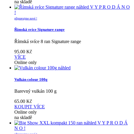
na skladě
náhled
V Y P R O D Á N O
!
připravujme nové !
Římská svíce Signature range
Římská svíce 8 ran Signature range
95.00
Kč
VÍCE
Online only
náhled
Vulkán colour 100g
Barevný vulkán 100 g
65.00
Kč
KOUPIT
VÍCE
Online only
na skladě
náhled
V Y P R O D Á
N O !