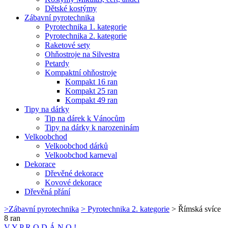
Dětské kostýmy
Zábavní pyrotechnika
Pyrotechnika 1. kategorie
Pyrotechnika 2. kategorie
Raketové sety
Ohňostroje na Silvestra
Petardy
Kompaktní ohňostroje
Kompakt 16 ran
Kompakt 25 ran
Kompakt 49 ran
Tipy na dárky
Tip na dárek k Vánocům
Tipy na dárky k narozeninám
Velkoobchod
Velkoobchod dárků
Velkoobchod karneval
Dekorace
Dřevěné dekorace
Kovové dekorace
Dřevěná přání
>
Zábavní pyrotechnika
>
Pyrotechnika 2. kategorie
>
Římská svíce
8 ran
V Y P R O D Á N O !