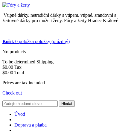
Vtipné dárky, netradiční dárky s vtipem, vtipné, srandovní a
žertovné dárky pro muže i ženy. Fóry a žerty Hradec Králové
Košík
0
položka
položky
(prázdný)
No products
To be determined
Shipping
$0.00
Tax
$0.00
Total
Prices are tax included
Check out
Hledat
Úvod
|
Doprava a platba
|