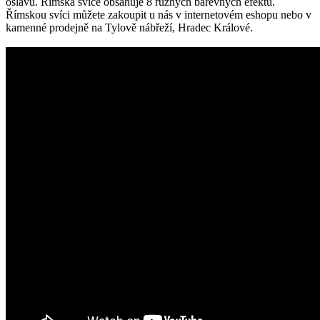
oslavu. Římská svíce obsahuje 8 různých barevných efektů.
Římskou svíci můžete zakoupit u nás v internetovém eshopu nebo v
kamenné prodejně na Tylově nábřeží, Hradec Králové.