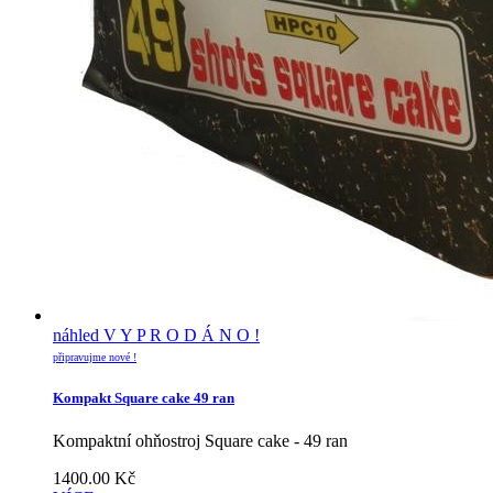
náhled
V Y P R O D Á N O !
připravujme nové !
Kompakt Square cake 49 ran
Kompaktní ohňostroj Square cake - 49 ran
1400.00
Kč