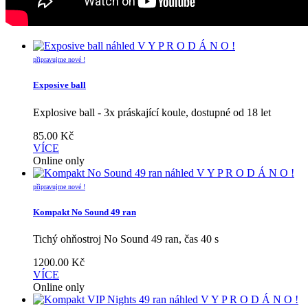
náhled
V Y P R O D Á N O !
připravujme nové !
Exposive ball
Explosive ball - 3x práskající koule, dostupné od 18 let
85.00
Kč
VÍCE
Online only
náhled
V Y P R O D Á N O !
připravujme nové !
Kompakt No Sound 49 ran
Tichý ohňostroj No Sound 49 ran, čas 40 s
1200.00
Kč
VÍCE
Online only
náhled
V Y P R O D Á N O !