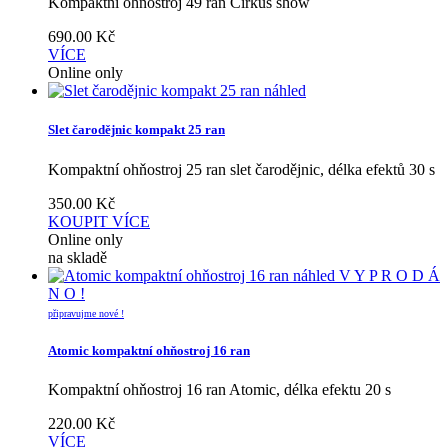
Kompaktní ohňostroj 49 ran Cirkus show
690.00
Kč
VÍCE
Online only
náhled
Slet čarodějnic kompakt 25 ran
Kompaktní ohňostroj 25 ran slet čarodějnic, délka efektů 30 s
350.00
Kč
KOUPIT
VÍCE
Online only
na skladě
náhled
V Y P R O D Á
N O !
připravujme nové !
Atomic kompaktní ohňostroj 16 ran
Kompaktní ohňostroj 16 ran Atomic, délka efektu 20 s
220.00
Kč
VÍCE