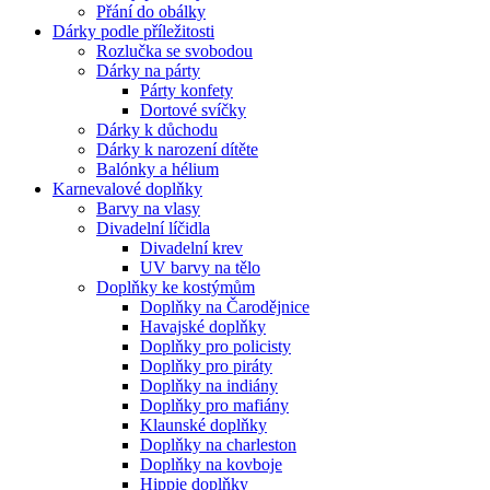
Přání do obálky
Dárky podle příležitosti
Rozlučka se svobodou
Dárky na párty
Párty konfety
Dortové svíčky
Dárky k důchodu
Dárky k narození dítěte
Balónky a hélium
Karnevalové doplňky
Barvy na vlasy
Divadelní líčidla
Divadelní krev
UV barvy na tělo
Doplňky ke kostýmům
Doplňky na Čarodějnice
Havajské doplňky
Doplňky pro policisty
Doplňky pro piráty
Doplňky na indiány
Doplňky pro mafiány
Klaunské doplňky
Doplňky na charleston
Doplňky na kovboje
Hippie doplňky