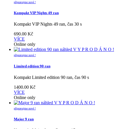
připravujme nové !
Kompakt VIP Nights 49 ran
Kompakt VIP Nights 49 ran, čas 30 s
690.00
Kč
VÍCE
Online only
náhled
V Y P R O D Á N O !
připravujme nové !
Limited edition 90 ran
Kompakt Limited edition 90 ran, čas 90 s
1400.00
Kč
VÍCE
Online only
náhled
V Y P R O D Á N O !
připravujme nové !
Major 9 ran