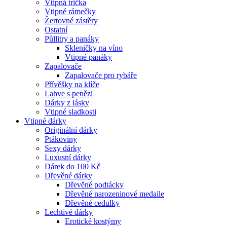
Vtipná trička
Vtipné rámečky
Žertovné zástěry
Ostatní
Půllitry a panáky
Skleničky na víno
Vtipné panáky
Zapalovače
Zapalovače pro rybáře
Přívěšky na klíče
Lahve s penězi
Dárky z lásky
Vtipné sladkosti
Vtipné dárky
Originální dárky
Ptákoviny
Sexy dárky
Luxusní dárky
Dárek do 100 Kč
Dřevěné dárky
Dřevěné podtácky
Dřevěné narozeninové medaile
Dřevěné cedulky
Lechtivé dárky
Erotické kostýmy