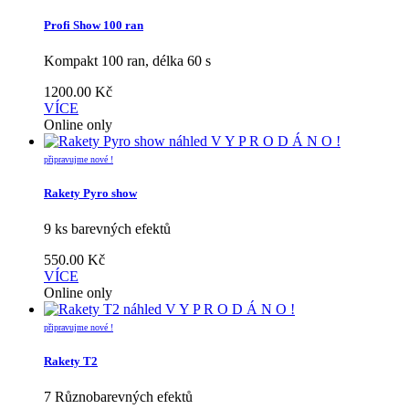
Profi Show 100 ran
Kompakt 100 ran, délka 60 s
1200.00
Kč
VÍCE
Online only
náhled
V Y P R O D Á N O !
připravujme nové !
Rakety Pyro show
9 ks barevných efektů
550.00
Kč
VÍCE
Online only
náhled
V Y P R O D Á N O !
připravujme nové !
Rakety T2
7 Různobarevných efektů