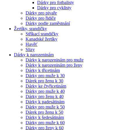
Dárky pro fotbalisty
Dárky pro cyklisty
Dárky pro pivaře
Dárky pro řidiče
Dárky podle zaměstnání
Žertíky, srandičky
Stříkací srandičky
Kanadské žertíky
Havěť
Slizy
Dárky k narozeninám
Dárky k narozeninám pro muže
Dárky k narozeninám pro ženy
Dárky k třicetinám
Dárky pro muže k 30
Dárek pro ženu k 30
Dárky ke čtyřicetinám
Dárky pro muže k 40
Dárky pro ženu k 40
Dárky k padesátinám
Dárky pro muže k 50
Dárek pro ženu k 50
Dárky k šedesátinám
Dárky pro muže k 60
Dárky pro ženy k 60