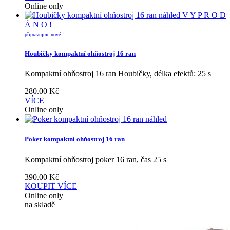
Online only
náhled
V Y P R O D
Á N O !
připravujme nové !
Houbičky kompaktní ohňostroj 16 ran
Kompaktní ohňostroj 16 ran Houbičky, délka efektů: 25 s
280.00
Kč
VÍCE
Online only
náhled
Poker kompaktní ohňostroj 16 ran
Kompaktní ohňostroj poker 16 ran, čas 25 s
390.00
Kč
KOUPIT
VÍCE
Online only
na skladě