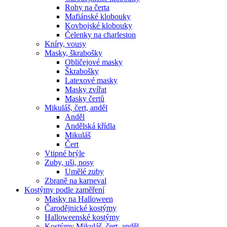
Rohy na čerta
Mafiánské klobouky
Kovbojské klobouky
Čelenky na charleston
Kníry, vousy
Masky, škrabošky
Obličejové masky
Škrabošky
Latexové masky
Masky zvířat
Masky čertů
Mikuláš, čert, anděl
Anděl
Andělská křídla
Mikuláš
Čert
Vtipné brýle
Zuby, uši, nosy
Umělé zuby
Zbraně na karneval
Kostýmy podle zaměření
Masky na Halloween
Čarodějnické kostýmy
Halloweenské kostýmy
Kostýmy Mikuláš, čert, anděl