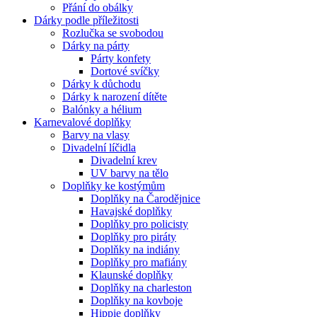
Přání do obálky
Dárky podle příležitosti
Rozlučka se svobodou
Dárky na párty
Párty konfety
Dortové svíčky
Dárky k důchodu
Dárky k narození dítěte
Balónky a hélium
Karnevalové doplňky
Barvy na vlasy
Divadelní líčidla
Divadelní krev
UV barvy na tělo
Doplňky ke kostýmům
Doplňky na Čarodějnice
Havajské doplňky
Doplňky pro policisty
Doplňky pro piráty
Doplňky na indiány
Doplňky pro mafiány
Klaunské doplňky
Doplňky na charleston
Doplňky na kovboje
Hippie doplňky