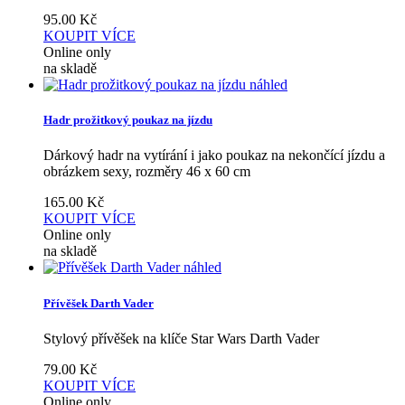
95.00
Kč
KOUPIT
VÍCE
Online only
na skladě
náhled
Hadr prožitkový poukaz na jízdu
Dárkový hadr na vytírání i jako poukaz na nekončící jízdu a
obrázkem sexy, rozměry 46 x 60 cm
165.00
Kč
KOUPIT
VÍCE
Online only
na skladě
náhled
Přívěšek Darth Vader
Stylový přívěšek na klíče Star Wars Darth Vader
79.00
Kč
KOUPIT
VÍCE
Online only