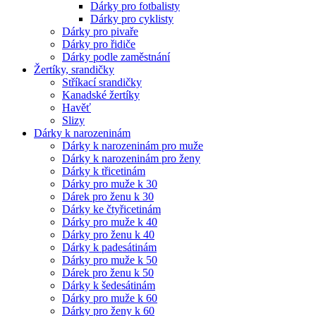
Dárky pro fotbalisty
Dárky pro cyklisty
Dárky pro pivaře
Dárky pro řidiče
Dárky podle zaměstnání
Žertíky, srandičky
Stříkací srandičky
Kanadské žertíky
Havěť
Slizy
Dárky k narozeninám
Dárky k narozeninám pro muže
Dárky k narozeninám pro ženy
Dárky k třicetinám
Dárky pro muže k 30
Dárek pro ženu k 30
Dárky ke čtyřicetinám
Dárky pro muže k 40
Dárky pro ženu k 40
Dárky k padesátinám
Dárky pro muže k 50
Dárek pro ženu k 50
Dárky k šedesátinám
Dárky pro muže k 60
Dárky pro ženy k 60