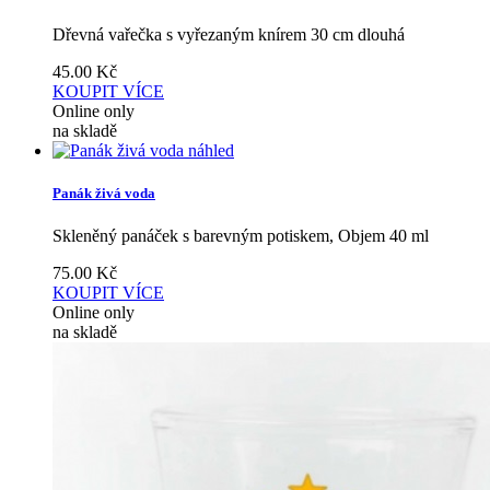
Dřevná vařečka s vyřezaným knírem 30 cm dlouhá
45.00
Kč
KOUPIT
VÍCE
Online only
na skladě
náhled
Panák živá voda
Skleněný panáček s barevným potiskem, Objem 40 ml
75.00
Kč
KOUPIT
VÍCE
Online only
na skladě