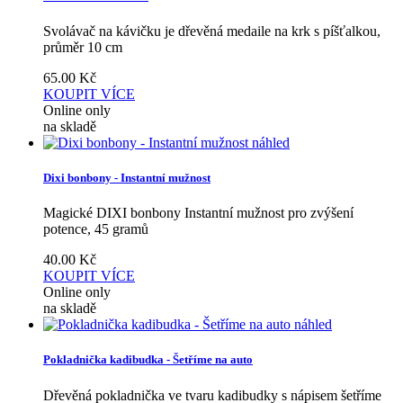
Svolávač na kávičku je dřevěná medaile na krk s píšťalkou,
průměr 10 cm
65.00
Kč
KOUPIT
VÍCE
Online only
na skladě
náhled
Dixi bonbony - Instantní mužnost
Magické DIXI bonbony Instantní mužnost pro zvýšení
potence, 45 gramů
40.00
Kč
KOUPIT
VÍCE
Online only
na skladě
náhled
Pokladnička kadibudka - Šetříme na auto
Dřevěná pokladnička ve tvaru kadibudky s nápisem šetříme