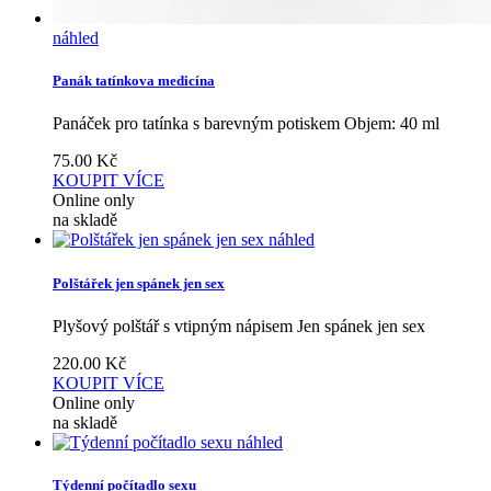
náhled
Panák tatínkova medicína
Panáček pro tatínka s barevným potiskem Objem: 40 ml
75.00
Kč
KOUPIT
VÍCE
Online only
na skladě
náhled
Polštářek jen spánek jen sex
Plyšový polštář s vtipným nápisem Jen spánek jen sex
220.00
Kč
KOUPIT
VÍCE
Online only
na skladě
náhled
Týdenní počítadlo sexu