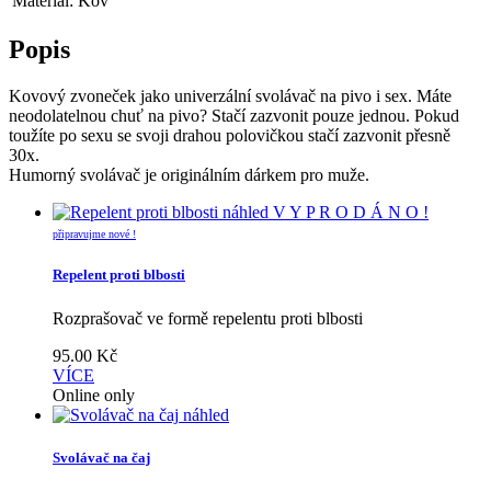
Materiál: Kov
Popis
Kovový zvoneček jako univerzální svolávač na pivo i sex. Máte
neodolatelnou chuť na pivo? Stačí zazvonit pouze jednou. Pokud
toužíte po sexu se svoji drahou polovičkou stačí zazvonit přesně
30x.
Humorný svolávač je originálním dárkem pro muže.
náhled
V Y P R O D Á N O !
připravujme nové !
Repelent proti blbosti
Rozprašovač ve formě repelentu proti blbosti
95.00
Kč
VÍCE
Online only
náhled
Svolávač na čaj