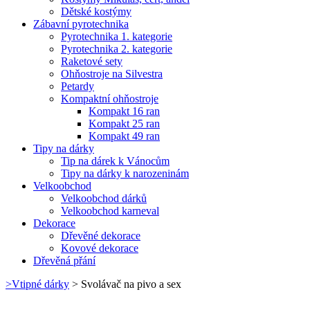
Dětské kostýmy
Zábavní pyrotechnika
Pyrotechnika 1. kategorie
Pyrotechnika 2. kategorie
Raketové sety
Ohňostroje na Silvestra
Petardy
Kompaktní ohňostroje
Kompakt 16 ran
Kompakt 25 ran
Kompakt 49 ran
Tipy na dárky
Tip na dárek k Vánocům
Tipy na dárky k narozeninám
Velkoobchod
Velkoobchod dárků
Velkoobchod karneval
Dekorace
Dřevěné dekorace
Kovové dekorace
Dřevěná přání
>
Vtipné dárky
>
Svolávač na pivo a sex