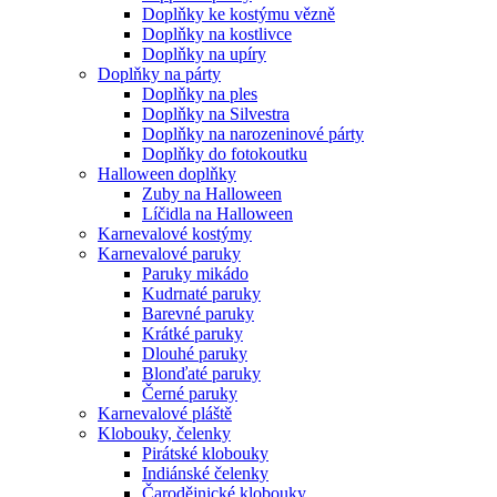
Doplňky ke kostýmu vězně
Doplňky na kostlivce
Doplňky na upíry
Doplňky na párty
Doplňky na ples
Doplňky na Silvestra
Doplňky na narozeninové párty
Doplňky do fotokoutku
Halloween doplňky
Zuby na Halloween
Líčidla na Halloween
Karnevalové kostýmy
Karnevalové paruky
Paruky mikádo
Kudrnaté paruky
Barevné paruky
Krátké paruky
Dlouhé paruky
Blonďaté paruky
Černé paruky
Karnevalové pláště
Klobouky, čelenky
Pirátské klobouky
Indiánské čelenky
Čarodějnické klobouky