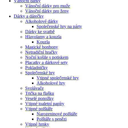
Vánoční dárky
Vánoční dárky pro muže
Vánoční dárky pro ženy
Dárky a dárečky
Alkoholové dárky
Společenské hry na párty
Dárky ke svatbě
Hlavolamy a kouzla
Kouzla
Magické bonbony
Netradiční hračky
Noční košile s potiskem
Placatky a dárkové sety
Pokladničky
Společenské hry
Vtipné společenské hry
Alkoholové hry
Svolávače
Trička na flašku
Veselé ponožky
Vtipné toaletní papíry
Vtipné polštáře
Narozeninové polštáře
Polštáře s penězi
Vtipné hrnky