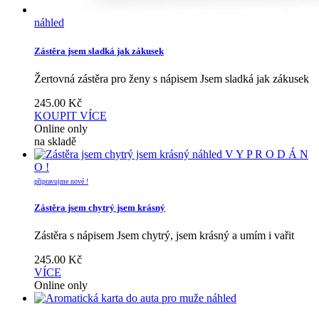
náhled
Zástěra jsem sladká jak zákusek
Žertovná zástěra pro ženy s nápisem Jsem sladká jak zákusek
245.00
Kč
KOUPIT
VÍCE
Online only
na skladě
náhled
V Y P R O D Á N
O !
připravujme nové !
Zástěra jsem chytrý jsem krásný
Zástěra s nápisem Jsem chytrý, jsem krásný a umím i vařit
245.00
Kč
VÍCE
Online only
náhled