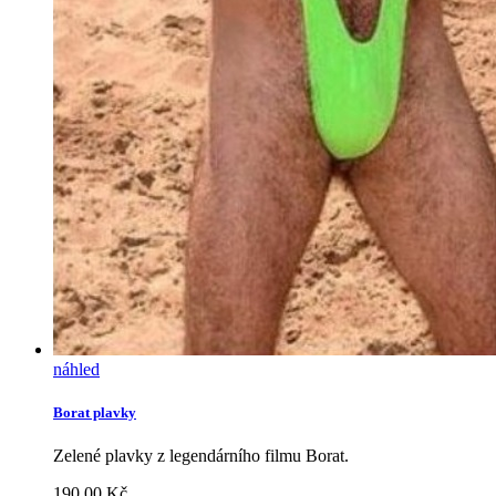
náhled
Borat plavky
Zelené plavky z legendárního filmu Borat.
190.00
Kč