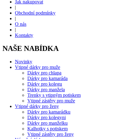
Jak nakupovat
|
Obchodní podmínky
|
O nás
|
Kontakty
NAŠE NABÍDKA
Novinky
Vtipné dárky pro muže
Dárky pro chlapa
Dárky pro kamaráda
Dárky pro kolegu
Dárky pro manžela
Trenky s vtipným potiskem
Vtipné zástěry pro muže
Vtipné dárky pro ženy
Dárky pro kamarádku
Dárky pro kolegyni
Dárky pro manželku
Kalhotky s potiskem
Vtipné zástěry pro ženy