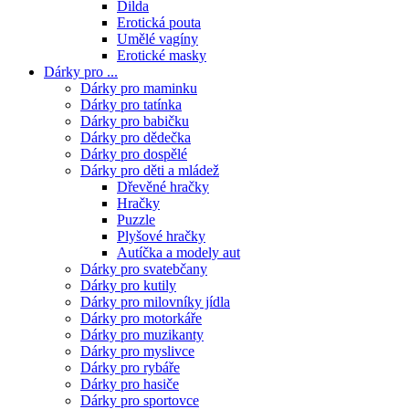
Dilda
Erotická pouta
Umělé vagíny
Erotické masky
Dárky pro ...
Dárky pro maminku
Dárky pro tatínka
Dárky pro babičku
Dárky pro dědečka
Dárky pro dospělé
Dárky pro děti a mládež
Dřevěné hračky
Hračky
Puzzle
Plyšové hračky
Autíčka a modely aut
Dárky pro svatebčany
Dárky pro kutily
Dárky pro milovníky jídla
Dárky pro motorkáře
Dárky pro muzikanty
Dárky pro myslivce
Dárky pro rybáře
Dárky pro hasiče
Dárky pro sportovce