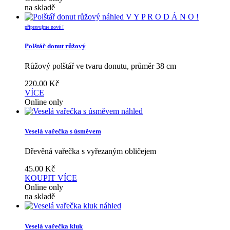
na skladě
náhled
V Y P R O D Á N O !
připravujme nové !
Polštář donut růžový
Růžový polštář ve tvaru donutu, průměr 38 cm
220.00
Kč
VÍCE
Online only
náhled
Veselá vařečka s úsměvem
Dřevěná vařečka s vyřezaným obličejem
45.00
Kč
KOUPIT
VÍCE
Online only
na skladě
náhled
Veselá vařečka kluk