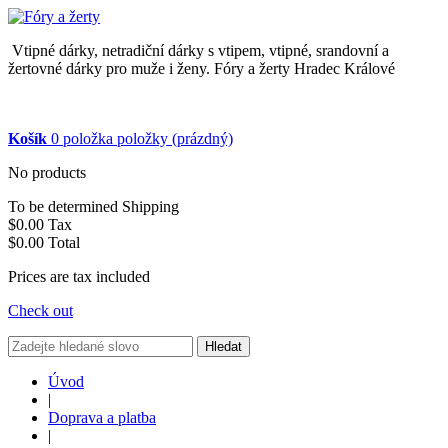
Vtipné dárky, netradiční dárky s vtipem, vtipné, srandovní a
žertovné dárky pro muže i ženy. Fóry a žerty Hradec Králové
Košík
0
položka
položky
(prázdný)
No products
To be determined
Shipping
$0.00
Tax
$0.00
Total
Prices are tax included
Check out
Hledat
Úvod
|
Doprava a platba
|