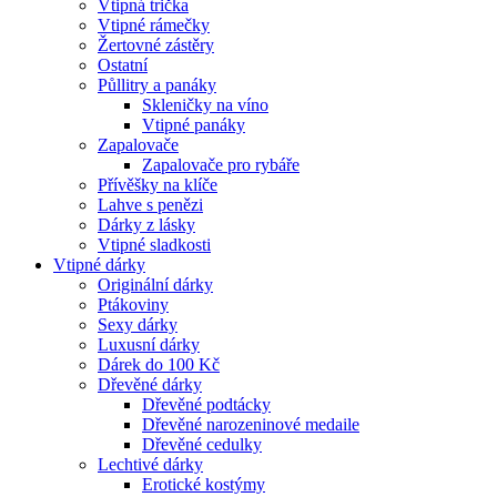
Vtipná trička
Vtipné rámečky
Žertovné zástěry
Ostatní
Půllitry a panáky
Skleničky na víno
Vtipné panáky
Zapalovače
Zapalovače pro rybáře
Přívěšky na klíče
Lahve s penězi
Dárky z lásky
Vtipné sladkosti
Vtipné dárky
Originální dárky
Ptákoviny
Sexy dárky
Luxusní dárky
Dárek do 100 Kč
Dřevěné dárky
Dřevěné podtácky
Dřevěné narozeninové medaile
Dřevěné cedulky
Lechtivé dárky
Erotické kostýmy