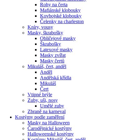
Rohy na čerta
Mafiánské klobouky
Kovbojské klobouky
Čelenky na charleston
Kníry, vousy
Masky, škrabošky
Obličejové masky
Škrabošky
Latexové masky
Masky zvířat
Masky čertů
Mikuláš, čert, anděl
Anděl
Andělská křídla
Mikuláš
Čert
Vtipné brýle
Zuby, uši, nosy
Umělé zuby
Zbraně na karneval
Kostýmy podle zaměření
Masky na Halloween
Čarodějnické kostýmy
Halloweenské kostýmy
Kostýmy Mikuláš, čert, anděl