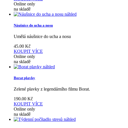
Online only
na skladě
náhled
Náušnice do ucha a nosu
Umělá náušnice do ucha a nosu
45.00
Kč
KOUPIT
VÍCE
Online only
na skladě
náhled
Borat plavky
Zelené plavky z legendárního filmu Borat.
190.00
Kč
KOUPIT
VÍCE
Online only
na skladě
náhled