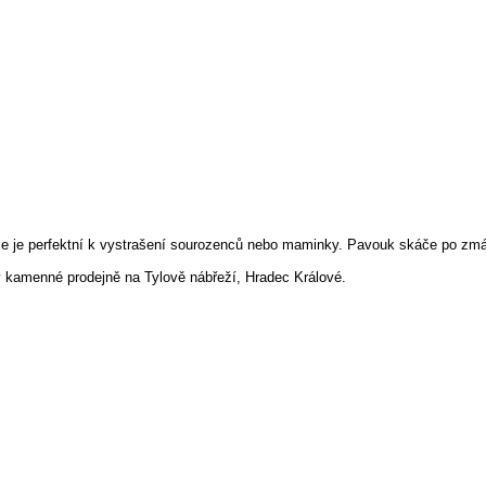
 je perfektní k vystrašení sourozenců nebo maminky. Pavouk skáče po zmá
 kamenné prodejně na Tylově nábřeží, Hradec Králové.