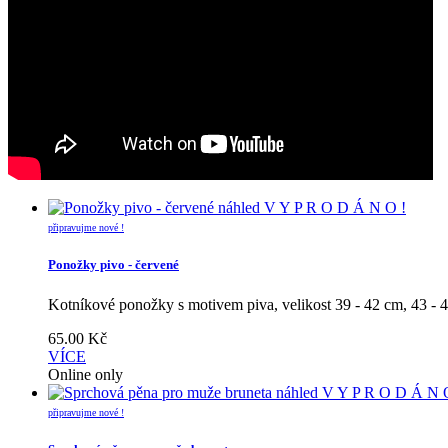
náhled
V Y P R O D Á N O !
připravujme nové !
Ponožky pivo - červené
Kotníkové ponožky s motivem piva, velikost 39 - 42 cm, 43 - 
65.00
Kč
VÍCE
Online only
náhled
V Y P R O D Á N 
připravujme nové !