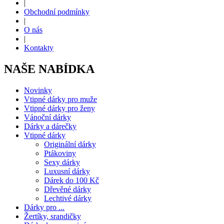
|
Obchodní podmínky
|
O nás
|
Kontakty
NAŠE NABÍDKA
Novinky
Vtipné dárky pro muže
Vtipné dárky pro ženy
Vánoční dárky
Dárky a dárečky
Vtipné dárky
Originální dárky
Ptákoviny
Sexy dárky
Luxusní dárky
Dárek do 100 Kč
Dřevěné dárky
Lechtivé dárky
Dárky pro ...
Žertíky, srandičky