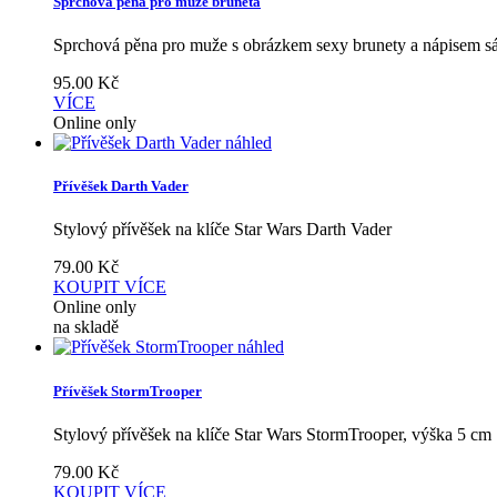
Sprchová pěna pro muže bruneta
Sprchová pěna pro muže s obrázkem sexy brunety a nápisem s
95.00
Kč
VÍCE
Online only
náhled
Přívěšek Darth Vader
Stylový přívěšek na klíče Star Wars Darth Vader
79.00
Kč
KOUPIT
VÍCE
Online only
na skladě
náhled
Přívěšek StormTrooper
Stylový přívěšek na klíče Star Wars StormTrooper, výška 5 cm
79.00
Kč
KOUPIT
VÍCE