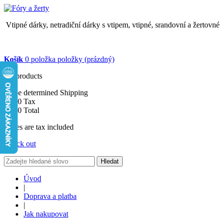
Vtipné dárky, netradiční dárky s vtipem, vtipné, srandovní a žertovn
Košík
0
položka
položky
(prázdný)
No products
To be determined
Shipping
$0.00
Tax
$0.00
Total
Prices are tax included
Check out
Hledat
Úvod
|
Doprava a platba
|
Jak nakupovat