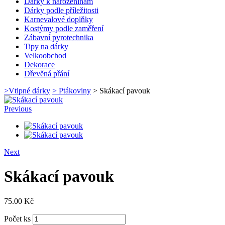
Dárky k narozeninám
Dárky podle příležitosti
Karnevalové doplňky
Kostýmy podle zaměření
Zábavní pyrotechnika
Tipy na dárky
Velkoobchod
Dekorace
Dřevěná přání
>
Vtipné dárky
>
Ptákoviny
>
Skákací pavouk
Previous
Next
Skákací pavouk
75.00
Kč
Počet ks