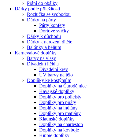
Přání do obálky
Dárky podle příležitosti
Rozlučka se svobodou
Dárky na párty
Párty konfety
Dortové svíčky
Dárky k důchodu
Dárky k narození dítěte
Balónky a hélium
Karnevalové doplňky
Barvy na vlasy
Divadelní líčidla
Divadelní krev
UV barvy na tělo
Doplňky ke kostýmům
Doplňky na Čarodějnice
Havajské doplňky
Doplňky pro policisty
Doplňky pro piráty
Doplňky na indiány
Doplňky pro mafiány
Klaunské doplňky
Doplňky na charleston
Doplňky na kovboje
Hippie doplňky