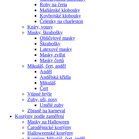
Rohy na čerta
Mafiánské klobouky
Kovbojské klobouky
Čelenky na charleston
Kníry, vousy
Masky, škrabošky
Obličejové masky
Škrabošky
Latexové masky
Masky zvířat
Masky čertů
Mikuláš, čert, anděl
Anděl
Andělská křídla
Mikuláš
Čert
Vtipné brýle
Zuby, uši, nosy
Umělé zuby
Zbraně na karneval
Kostýmy podle zaměření
Masky na Halloween
Čarodějnické kostýmy
Halloweenské kostýmy
Kostýmy Mikuláš, čert, anděl