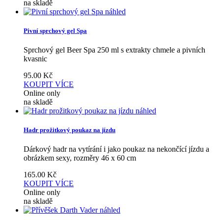
na skladě
náhled
Pivní sprchový gel Spa
Sprchový gel Beer Spa 250 ml s extrakty chmele a pivních
kvasnic
95.00
Kč
KOUPIT
VÍCE
Online only
na skladě
náhled
Hadr prožitkový poukaz na jízdu
Dárkový hadr na vytírání i jako poukaz na nekončící jízdu a
obrázkem sexy, rozměry 46 x 60 cm
165.00
Kč
KOUPIT
VÍCE
Online only
na skladě
náhled