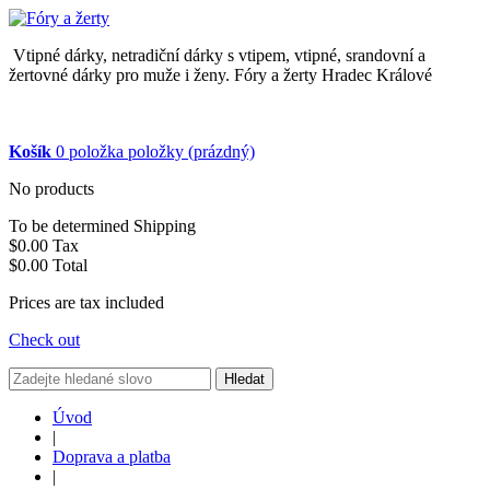
Vtipné dárky, netradiční dárky s vtipem, vtipné, srandovní a
žertovné dárky pro muže i ženy. Fóry a žerty Hradec Králové
Košík
0
položka
položky
(prázdný)
No products
To be determined
Shipping
$0.00
Tax
$0.00
Total
Prices are tax included
Check out
Hledat
Úvod
|
Doprava a platba
|