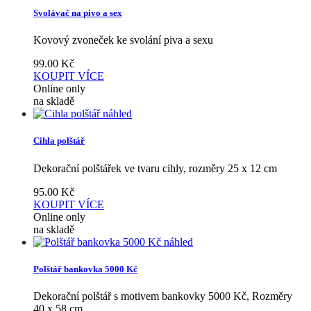
Svolávač na pivo a sex
Kovový zvoneček ke svolání piva a sexu
99.00
Kč
KOUPIT
VÍCE
Online only
na skladě
náhled
Cihla polštář
Dekorační polštářek ve tvaru cihly, rozměry 25 x 12 cm
95.00
Kč
KOUPIT
VÍCE
Online only
na skladě
náhled
Polštář bankovka 5000 Kč
Dekorační polštář s motivem bankovky 5000 Kč, Rozměry
40 x 58 cm