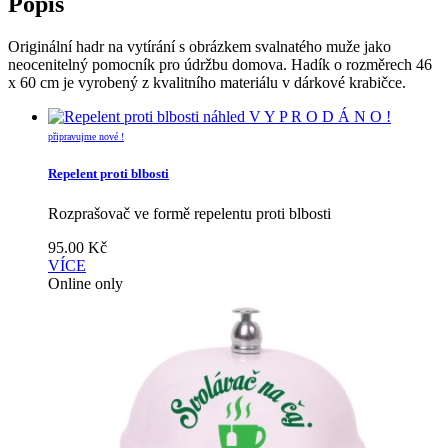
Popis
Originální hadr na vytírání s obrázkem svalnatého muže jako
neocenitelný pomocník pro údržbu domova. Hadík o rozměrech 46
x 60 cm je vyrobený z kvalitního materiálu v dárkové krabičce.
náhled
V Y P R O D Á N O !
připravujme nové !
Repelent proti blbosti
Rozprašovač ve formě repelentu proti blbosti
95.00
Kč
VÍCE
Online only