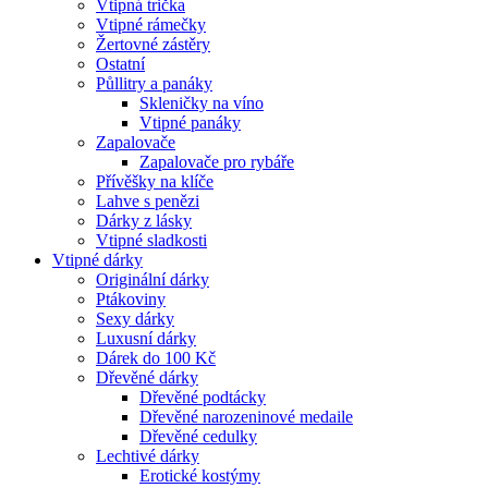
Vtipná trička
Vtipné rámečky
Žertovné zástěry
Ostatní
Půllitry a panáky
Skleničky na víno
Vtipné panáky
Zapalovače
Zapalovače pro rybáře
Přívěšky na klíče
Lahve s penězi
Dárky z lásky
Vtipné sladkosti
Vtipné dárky
Originální dárky
Ptákoviny
Sexy dárky
Luxusní dárky
Dárek do 100 Kč
Dřevěné dárky
Dřevěné podtácky
Dřevěné narozeninové medaile
Dřevěné cedulky
Lechtivé dárky
Erotické kostýmy