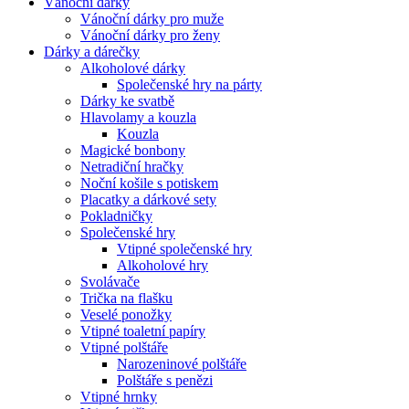
Vánoční dárky
Vánoční dárky pro muže
Vánoční dárky pro ženy
Dárky a dárečky
Alkoholové dárky
Společenské hry na párty
Dárky ke svatbě
Hlavolamy a kouzla
Kouzla
Magické bonbony
Netradiční hračky
Noční košile s potiskem
Placatky a dárkové sety
Pokladničky
Společenské hry
Vtipné společenské hry
Alkoholové hry
Svolávače
Trička na flašku
Veselé ponožky
Vtipné toaletní papíry
Vtipné polštáře
Narozeninové polštáře
Polštáře s penězi
Vtipné hrnky