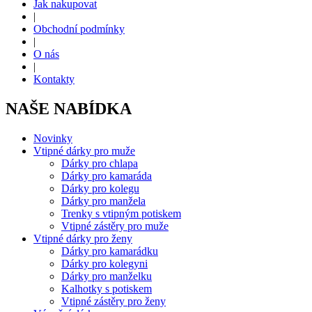
Jak nakupovat
|
Obchodní podmínky
|
O nás
|
Kontakty
NAŠE NABÍDKA
Novinky
Vtipné dárky pro muže
Dárky pro chlapa
Dárky pro kamaráda
Dárky pro kolegu
Dárky pro manžela
Trenky s vtipným potiskem
Vtipné zástěry pro muže
Vtipné dárky pro ženy
Dárky pro kamarádku
Dárky pro kolegyni
Dárky pro manželku
Kalhotky s potiskem
Vtipné zástěry pro ženy