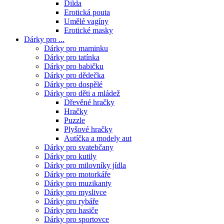
Dilda
Erotická pouta
Umělé vagíny
Erotické masky
Dárky pro ...
Dárky pro maminku
Dárky pro tatínka
Dárky pro babičku
Dárky pro dědečka
Dárky pro dospělé
Dárky pro děti a mládež
Dřevěné hračky
Hračky
Puzzle
Plyšové hračky
Autíčka a modely aut
Dárky pro svatebčany
Dárky pro kutily
Dárky pro milovníky jídla
Dárky pro motorkáře
Dárky pro muzikanty
Dárky pro myslivce
Dárky pro rybáře
Dárky pro hasiče
Dárky pro sportovce