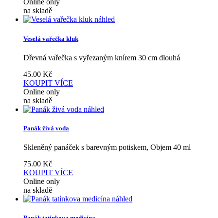
Online only
na skladě
náhled
Veselá vařečka kluk
Dřevná vařečka s vyřezaným knírem 30 cm dlouhá
45.00
Kč
KOUPIT
VÍCE
Online only
na skladě
náhled
Panák živá voda
Skleněný panáček s barevným potiskem, Objem 40 ml
75.00
Kč
KOUPIT
VÍCE
Online only
na skladě
náhled
Panák tatínkova medicína