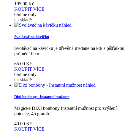
195.00
Kč
KOUPIT
VÍCE
Online only
na skladě
náhled
Svolávač na kávičku
Svolávač na kávičku je dřevěná medaile na krk s píšťalkou,
průměr 10 cm
65.00
Kč
KOUPIT
VÍCE
Online only
na skladě
náhled
Dixi bonbony - Instantní mužnost
Magické DIXI bonbony Instantní mužnost pro zvýšení
potence, 45 gramů
40.00
Kč
KOUPIT
VÍCE