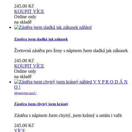
245.00
Kč
KOUPIT
VÍCE
Online only
na skladě
náhled
Zástěra jsem sladká jak zákusek
Žertovná zástěra pro ženy s nápisem Jsem sladká jak zákusek
245.00
Kč
KOUPIT
VÍCE
Online only
na skladě
náhled
V Y P R O D Á N
O !
připravujme nové !
Zástěra jsem chytrý jsem krásný
Zástěra s nápisem Jsem chytrý, jsem krásný a umím i vařit
245.00
Kč
VÍCE