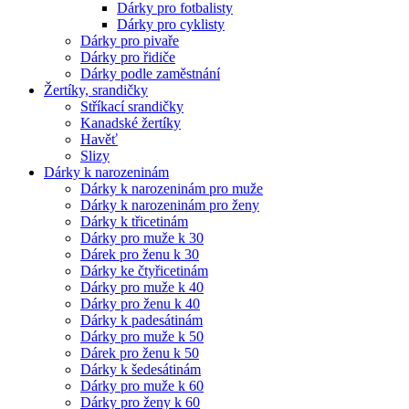
Dárky pro fotbalisty
Dárky pro cyklisty
Dárky pro pivaře
Dárky pro řidiče
Dárky podle zaměstnání
Žertíky, srandičky
Stříkací srandičky
Kanadské žertíky
Havěť
Slizy
Dárky k narozeninám
Dárky k narozeninám pro muže
Dárky k narozeninám pro ženy
Dárky k třicetinám
Dárky pro muže k 30
Dárek pro ženu k 30
Dárky ke čtyřicetinám
Dárky pro muže k 40
Dárky pro ženu k 40
Dárky k padesátinám
Dárky pro muže k 50
Dárek pro ženu k 50
Dárky k šedesátinám
Dárky pro muže k 60
Dárky pro ženy k 60