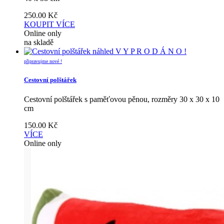
250.00
Kč
KOUPIT
VÍCE
Online only
na skladě
náhled
V Y P R O D Á N O !
připravujme nové !
Cestovní polštářek
Cestovní polštářek s paměťovou pěnou, rozměry 30 x 30 x 10
cm
150.00
Kč
VÍCE
Online only