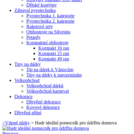
Dětské kostýmy
Zábavní pyrotechnika
Pyrotechnika 1. kategorie
Pyrotechnika 2. kategorie
Raketové sety
Ohňostroje na Silvestra
Petardy
Kompaktní ohňostroje
Kompakt 16 ran
Kompakt 25 ran
Kompakt 49 ran
Tipy na dárky
Tip na dárek k Vánocům
Tipy na dárky k narozeninám
Velkoobchod
Velkoobchod dárků
Velkoobchod karneval
Dekorace
Dřevěné dekorace
Kovové dekorace
Dřevěná přání
>
Vtipné dárky
>
Hadr ideální pomocník pro údržbu domova
Previous