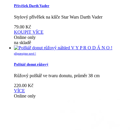
Přívěšek Darth Vader
Stylový přívěšek na klíče Star Wars Darth Vader
79.00
Kč
KOUPIT
VÍCE
Online only
na skladě
náhled
V Y P R O D Á N O !
připravujme nové !
Polštář donut růžový
Růžový polštář ve tvaru donutu, průměr 38 cm
220.00
Kč
VÍCE
Online only