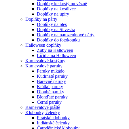
Doplňky ke kostýmu vězně
Doplňky na kostlivce
Doplňky na upíry
Doplňky na párty
Doplňky na ples
Doplňky na Silvestra
Doplňky na narozeninové párty
Doplňky do fotokoutku
Halloween doplňky
Zuby na Halloween
Líčidla na Halloween
Karnevalové kostýmy
Karnevalové paruky
Paruky mikádo
Kudrnaté paruky
Barevné paruky
Krátké paruky
Dlouhé paruky
Blonďaté paruky
Černé paruky
Karnevalové pláště
Klobouky, čelenky
Pirátské klobouky
Indiánské čelenky
Čarodějnické klobouky