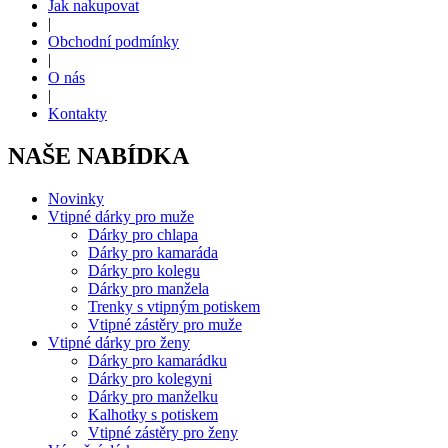
Jak nakupovat
|
Obchodní podmínky
|
O nás
|
Kontakty
NAŠE NABÍDKA
Novinky
Vtipné dárky pro muže
Dárky pro chlapa
Dárky pro kamaráda
Dárky pro kolegu
Dárky pro manžela
Trenky s vtipným potiskem
Vtipné zástěry pro muže
Vtipné dárky pro ženy
Dárky pro kamarádku
Dárky pro kolegyni
Dárky pro manželku
Kalhotky s potiskem
Vtipné zástěry pro ženy