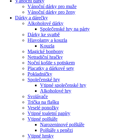
Vánoční dárky
Vánoční dárky pro muže
Vánoční dárky pro ženy
Dárky a dárečky
Alkoholové dárky
Společenské hry na párty
Dárky ke svatbě
Hlavolamy a kouzla
Kouzla
Magické bonbony
Netradiční hračky
Noční košile s potiskem
Placatky a dárkové sety
Pokladničky
Společenské hry
Vtipné společenské hry
Alkoholové hry
Svolávače
Trička na flašku
Veselé ponožky
Vtipné toaletní papíry
Vtipné polštáře
Narozeninové polštáře
Polštáře s penězi
Vtipné hrnky