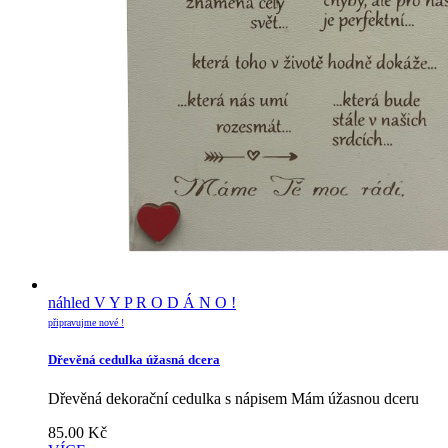
náhled
V Y P R O D Á N O !
připravujme nové !
Dřevěná cedulka úžasná dcera
Dřevěná dekorační cedulka s nápisem Mám úžasnou dceru
85.00
Kč