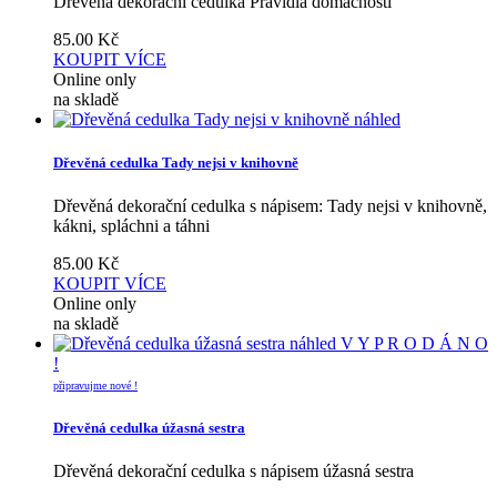
Dřevěná dekorační cedulka Pravidla domácnosti
85.00
Kč
KOUPIT
VÍCE
Online only
na skladě
náhled
Dřevěná cedulka Tady nejsi v knihovně
Dřevěná dekorační cedulka s nápisem: Tady nejsi v knihovně,
kákni, spláchni a táhni
85.00
Kč
KOUPIT
VÍCE
Online only
na skladě
náhled
V Y P R O D Á N O
!
připravujme nové !
Dřevěná cedulka úžasná sestra
Dřevěná dekorační cedulka s nápisem úžasná sestra