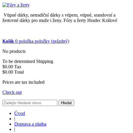
Vtipné dárky, netradiční dárky s vtipem, vtipné, srandovní a
žertovné dárky pro muže i ženy. Fóry a žerty Hradec Králové
Košík
0
položka
položky
(prázdný)
No products
To be determined
Shipping
$0.00
Tax
$0.00
Total
Prices are tax included
Check out
Hledat
Úvod
|
Doprava a platba
|