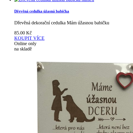
Dřevěná cedulka úžasná babička
Dřevěná dekorační cedulka Mám úžasnou babičku
85.00
Kč
KOUPIT
VÍCE
Online only
na skladě