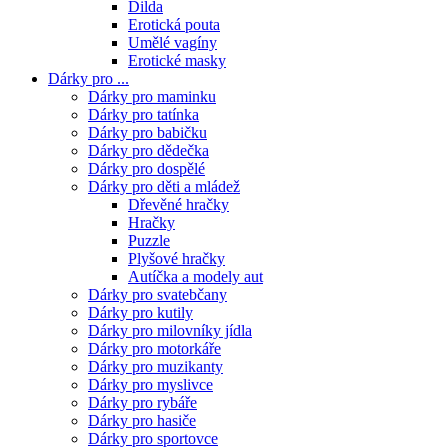
Dilda
Erotická pouta
Umělé vagíny
Erotické masky
Dárky pro ...
Dárky pro maminku
Dárky pro tatínka
Dárky pro babičku
Dárky pro dědečka
Dárky pro dospělé
Dárky pro děti a mládež
Dřevěné hračky
Hračky
Puzzle
Plyšové hračky
Autíčka a modely aut
Dárky pro svatebčany
Dárky pro kutily
Dárky pro milovníky jídla
Dárky pro motorkáře
Dárky pro muzikanty
Dárky pro myslivce
Dárky pro rybáře
Dárky pro hasiče
Dárky pro sportovce