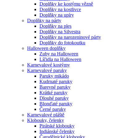
Doplňky ke kostýmu vězně
Doplňky na kostlivce
Doplňky na upíry
Doplňky na párty
Doplňky na ples
Doplňky na Silvestra
Doplňky na narozeninové párty
Doplňky do fotokoutku
Halloween doplňky
Zuby na Halloween
Líčidla na Halloween
Karnevalové kostýmy
Karnevalové paruky
Paruky mikádo
Kudrnaté paruky
Barevné paruky
Krátké paruky
Dlouhé paruky
Blonďaté paruky
Černé paruky
Karnevalové pláště
Klobouky, čelenky
Pirátské klobouky
Indiánské čelenky
Čarodějnické klobouky