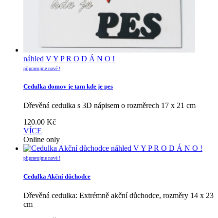
náhled
V Y P R O D Á N O !
připravujme nové !
Cedulka domov je tam kde je pes
Dřevěná cedulka s 3D nápisem o rozměrech 17 x 21 cm
120.00
Kč
VÍCE
Online only
náhled
V Y P R O D Á N O !
připravujme nové !
Cedulka Akční důchodce
Dřevěná cedulka: Extrémně akční důchodce, rozměry 14 x 23
cm