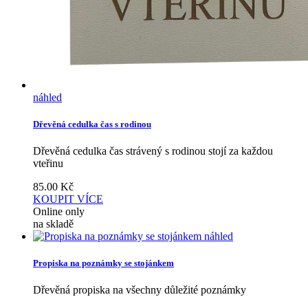
náhled
Dřevěná cedulka čas s rodinou
Dřevěná cedulka čas strávený s rodinou stojí za každou
vteřinu
85.00
Kč
KOUPIT
VÍCE
Online only
na skladě
náhled
Propiska na poznámky se stojánkem
Dřevěná propiska na všechny důležité poznámky