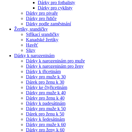
Dárky pro fotbalisty
Dárky pro cyklisty
Dárky pro pivaře
Dárky pro řidiče
Dárky podle zaměstnání
Žertíky, srandičky
Stříkací srandičky
Kanadské žertíky
Havěť
Slizy
Dárky k narozeninám
Dárky k narozeninám pro muže
Dárky k narozeninám pro ženy
Dárky k třicetinám
Dárky pro muže k 30
Dárek pro ženu k 30
Dárky ke čtyřicetinám
Dárky pro muže k 40
Dárky pro ženu k 40
Dárky k padesátinám
Dárky pro muže k 50
Dárek pro ženu k 50
Dárky k šedesátinám
Dárky pro muže k 60
Dárky pro ženy k 60