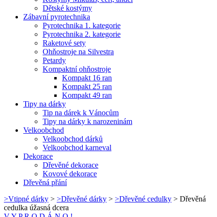
Dětské kostýmy
Zábavní pyrotechnika
Pyrotechnika 1. kategorie
Pyrotechnika 2. kategorie
Raketové sety
Ohňostroje na Silvestra
Petardy
Kompaktní ohňostroje
Kompakt 16 ran
Kompakt 25 ran
Kompakt 49 ran
Tipy na dárky
Tip na dárek k Vánocům
Tipy na dárky k narozeninám
Velkoobchod
Velkoobchod dárků
Velkoobchod karneval
Dekorace
Dřevěné dekorace
Kovové dekorace
Dřevěná přání
>
Vtipné dárky
>
>
Dřevěné dárky
>
>
Dřevěné cedulky
>
Dřevěná
cedulka úžasná dcera
V Y P R O D Á N O !