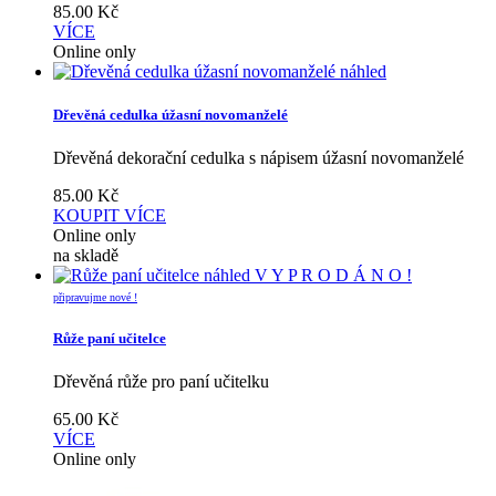
85.00
Kč
VÍCE
Online only
náhled
Dřevěná cedulka úžasní novomanželé
Dřevěná dekorační cedulka s nápisem úžasní novomanželé
85.00
Kč
KOUPIT
VÍCE
Online only
na skladě
náhled
V Y P R O D Á N O !
připravujme nové !
Růže paní učitelce
Dřevěná růže pro paní učitelku
65.00
Kč
VÍCE
Online only