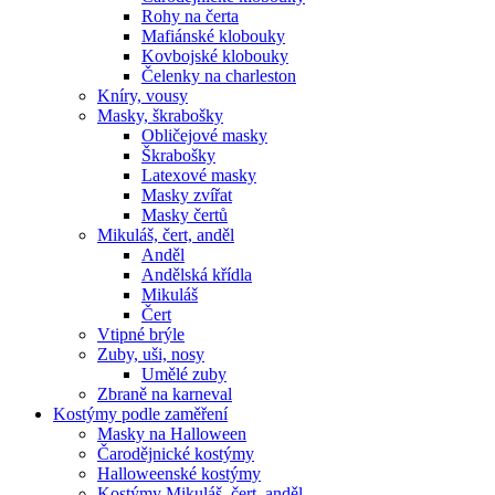
Rohy na čerta
Mafiánské klobouky
Kovbojské klobouky
Čelenky na charleston
Kníry, vousy
Masky, škrabošky
Obličejové masky
Škrabošky
Latexové masky
Masky zvířat
Masky čertů
Mikuláš, čert, anděl
Anděl
Andělská křídla
Mikuláš
Čert
Vtipné brýle
Zuby, uši, nosy
Umělé zuby
Zbraně na karneval
Kostýmy podle zaměření
Masky na Halloween
Čarodějnické kostýmy
Halloweenské kostýmy
Kostýmy Mikuláš, čert, anděl