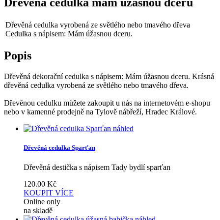
Dřevěná cedulka mám úžasnou dceru
Dřevěná cedulka vyrobená ze světlého nebo tmavého dřeva
Cedulka s nápisem: Mám úžasnou dceru.
Popis
Dřevěná dekorační cedulka s nápisem: Mám úžasnou dceru. Krásná
dřevěná cedulka vyrobená ze světlého nebo tmavého dřeva.
Dřevěnou cedulku můžete zakoupit u nás na internetovém e-shopu
nebo v kamenné prodejně na Tylově nábřeží, Hradec Králové.
náhled
Dřevěná cedulka Sparťan
Dřevěná destička s nápisem Tady bydlí sparťan
120.00
Kč
KOUPIT
VÍCE
Online only
na skladě
náhled