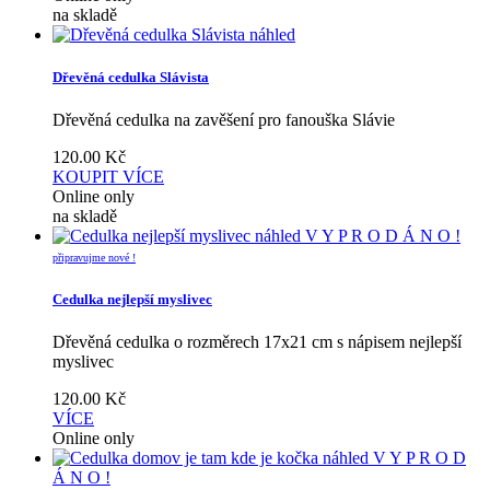
na skladě
náhled
Dřevěná cedulka Slávista
Dřevěná cedulka na zavěšení pro fanouška Slávie
120.00
Kč
KOUPIT
VÍCE
Online only
na skladě
náhled
V Y P R O D Á N O !
připravujme nové !
Cedulka nejlepší myslivec
Dřevěná cedulka o rozměrech 17x21 cm s nápisem nejlepší
myslivec
120.00
Kč
VÍCE
Online only
náhled
V Y P R O D
Á N O !