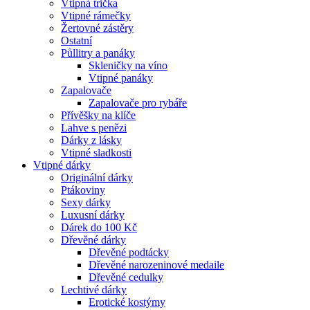
Vtipná trička
Vtipné rámečky
Žertovné zástěry
Ostatní
Půllitry a panáky
Skleničky na víno
Vtipné panáky
Zapalovače
Zapalovače pro rybáře
Přívěšky na klíče
Lahve s penězi
Dárky z lásky
Vtipné sladkosti
Vtipné dárky
Originální dárky
Ptákoviny
Sexy dárky
Luxusní dárky
Dárek do 100 Kč
Dřevěné dárky
Dřevěné podtácky
Dřevěné narozeninové medaile
Dřevěné cedulky
Lechtivé dárky
Erotické kostýmy