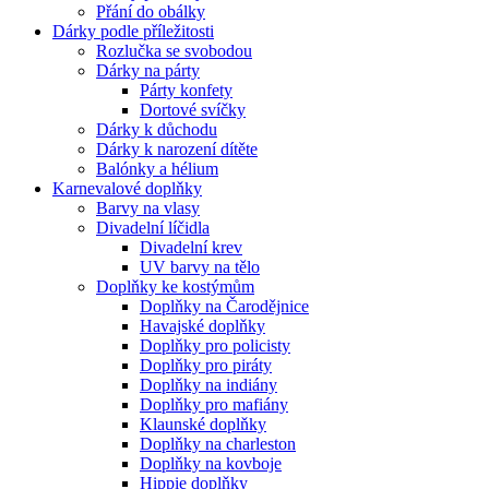
Přání do obálky
Dárky podle příležitosti
Rozlučka se svobodou
Dárky na párty
Párty konfety
Dortové svíčky
Dárky k důchodu
Dárky k narození dítěte
Balónky a hélium
Karnevalové doplňky
Barvy na vlasy
Divadelní líčidla
Divadelní krev
UV barvy na tělo
Doplňky ke kostýmům
Doplňky na Čarodějnice
Havajské doplňky
Doplňky pro policisty
Doplňky pro piráty
Doplňky na indiány
Doplňky pro mafiány
Klaunské doplňky
Doplňky na charleston
Doplňky na kovboje
Hippie doplňky