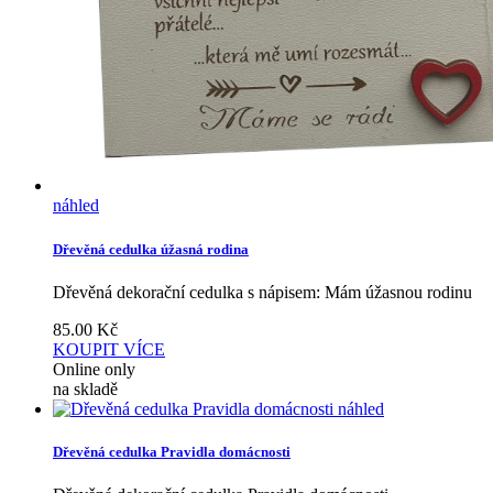
náhled
Dřevěná cedulka úžasná rodina
Dřevěná dekorační cedulka s nápisem: Mám úžasnou rodinu
85.00
Kč
KOUPIT
VÍCE
Online only
na skladě
náhled
Dřevěná cedulka Pravidla domácnosti