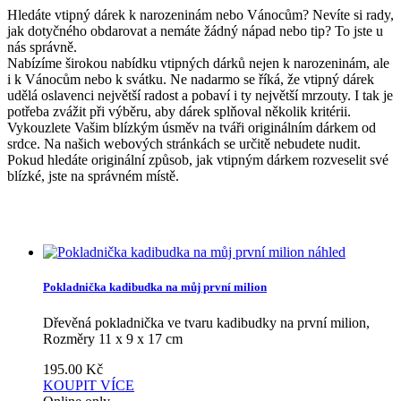
Hledáte vtipný dárek k narozeninám nebo Vánocům? Nevíte si rady,
jak dotyčného obdarovat a nemáte žádný nápad nebo tip? To jste u
nás správně.
Nabízíme širokou nabídku vtipných dárků nejen k narozeninám, ale
i k Vánocům nebo k svátku. Ne nadarmo se říká, že vtipný dárek
udělá oslavenci největší radost a pobaví i ty největší mrzouty. I tak je
potřeba zvážit při výběru, aby dárek splňoval několik kritérii.
Vykouzlete Vašim blízkým úsměv na tváři originálním dárkem od
srdce. Na našich webových stránkách se určitě nebudete nudit.
Pokud hledáte originální způsob, jak vtipným dárkem rozveselit své
blízké, jste na správném místě.
náhled
Pokladnička kadibudka na můj první milion
Dřevěná pokladnička ve tvaru kadibudky na první milion,
Rozměry 11 x 9 x 17 cm
195.00
Kč
KOUPIT
VÍCE