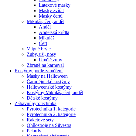
Latexové masky
Masky zvířat
Masky čertů
Mikuláš, čert, anděl
Anděl
Andělská křídla
Mikuláš
Čert
Vtipné brýle
Zuby, uši, nosy
Umělé zuby
Zbraně na karneval
Kostýmy podle zaměření
Masky na Halloween
Čarodějnické kostýmy
Halloweenské kostýmy
Kostýmy Mikuláš, čert, anděl
Dětské kostýmy
Zábavní pyrotechnika
Pyrotechnika 1. kategorie
Pyrotechnika 2. kategorie
Raketové sety
Ohňostroje na Silvestra
Petardy