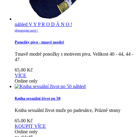
náhled
V Y P R O D Á N O !
připravujme nové !
Ponožky pivo - tmavě modré
Tmavě modré ponožky s motivem piva, Velikost 40 - 44, 44 -
47
65.00
Kč
VÍCE
Online only
náhled
Kniha sexuální život po 50
Kniha sexuální život muže po padesátce, Prázné strany
65.00
Kč
KOUPIT
VÍCE
Online only