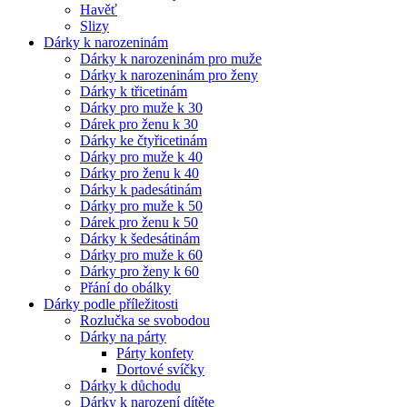
Havěť
Slizy
Dárky k narozeninám
Dárky k narozeninám pro muže
Dárky k narozeninám pro ženy
Dárky k třicetinám
Dárky pro muže k 30
Dárek pro ženu k 30
Dárky ke čtyřicetinám
Dárky pro muže k 40
Dárky pro ženu k 40
Dárky k padesátinám
Dárky pro muže k 50
Dárek pro ženu k 50
Dárky k šedesátinám
Dárky pro muže k 60
Dárky pro ženy k 60
Přání do obálky
Dárky podle příležitosti
Rozlučka se svobodou
Dárky na párty
Párty konfety
Dortové svíčky
Dárky k důchodu
Dárky k narození dítěte