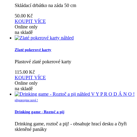
Skládací drbátko na záda 50 cm
50.00
Kč
KOUPIT
VÍCE
Online only
na skladě
náhled
Zlaté pokerové karty
Plastové zlaté pokerové karty
115.00
Kč
KOUPIT
VÍCE
Online only
na skladě
náhled
V Y P R O D Á N O !
připravujme nové !
Drinking game - Roztoč a pij
Drinking game, roztoč a pij! - obsahuje hrací desku a čtyři
skleněné panáky