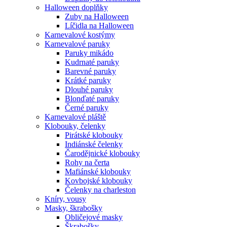
Halloween doplňky
Zuby na Halloween
Líčidla na Halloween
Karnevalové kostýmy
Karnevalové paruky
Paruky mikádo
Kudrnaté paruky
Barevné paruky
Krátké paruky
Dlouhé paruky
Blonďaté paruky
Černé paruky
Karnevalové pláště
Klobouky, čelenky
Pirátské klobouky
Indiánské čelenky
Čarodějnické klobouky
Rohy na čerta
Mafiánské klobouky
Kovbojské klobouky
Čelenky na charleston
Kníry, vousy
Masky, škrabošky
Obličejové masky
Škrabošky