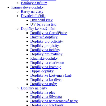
Balónky a hélium
Karnevalové doplňky
Barvy na vlasy
Divadelní líčidla
Divadelní krev
UV barvy na tělo
Doplňky ke kostýmům
Doplňky na Čarodějnice
Havajské doplňky
Doplňky pro policisty
Doplňky pro piráty
Doplňky na indiány
Doplňky pro mafiány
Klaunské doplňky
Doplňky na charleston
Doplňky na kovboje
Hippie doplňky
Doplňky ke kostýmu vězně
Doplňky na kostlivce
Doplňky na upíry
Doplňky na párty
Doplňky na ples
Doplňky na Silvestra
Doplňky na narozeninové párty
Doplňky do fotokoutku