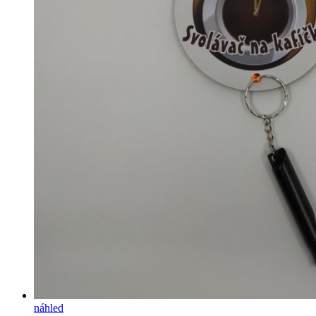
náhled