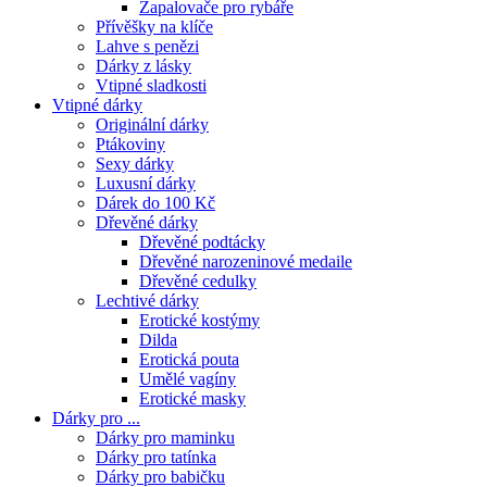
Zapalovače pro rybáře
Přívěšky na klíče
Lahve s penězi
Dárky z lásky
Vtipné sladkosti
Vtipné dárky
Originální dárky
Ptákoviny
Sexy dárky
Luxusní dárky
Dárek do 100 Kč
Dřevěné dárky
Dřevěné podtácky
Dřevěné narozeninové medaile
Dřevěné cedulky
Lechtivé dárky
Erotické kostýmy
Dilda
Erotická pouta
Umělé vagíny
Erotické masky
Dárky pro ...
Dárky pro maminku
Dárky pro tatínka
Dárky pro babičku