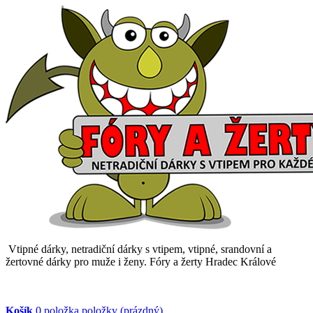
Vtipné dárky, netradiční dárky s vtipem, vtipné, srandovní a
žertovné dárky pro muže i ženy. Fóry a žerty Hradec Králové
Košík
0
položka
položky
(prázdný)