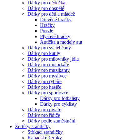
Dárky pro dědečka
Dárky pro dospělé
Dárky pro děti a mládež
Dřevěné hračky
Hračky
Puzzle
Plyšové hračky
Autíčka a modely aut
Dárky pro svatebčany
Dárky pro kutily
Dárky pro milovníky jídla
Dárky pro motorkáře
Dárky pro muzikanty
Dárky pro myslivce
Dárky pro rybáře
Dárky pro hasiče
Dárky pro sportovce
Dárky pro fotbalisty
Dárky pro cyklisty
Dárky pro pivaře
Dárky pro řidiče
Dárky podle zaměstnání
Žertíky, srandičky
Stříkací srandičky
Kanadské žertíky