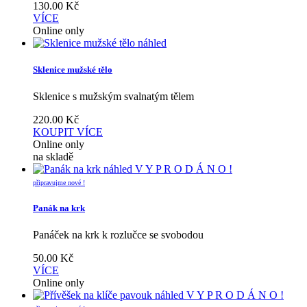
130.00
Kč
VÍCE
Online only
náhled
Sklenice mužské tělo
Sklenice s mužským svalnatým tělem
220.00
Kč
KOUPIT
VÍCE
Online only
na skladě
náhled
V Y P R O D Á N O !
připravujme nové !
Panák na krk
Panáček na krk k rozlučce se svobodou
50.00
Kč
VÍCE
Online only
náhled
V Y P R O D Á N O !