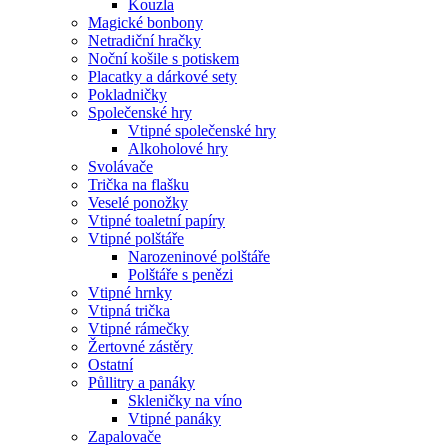
Kouzla
Magické bonbony
Netradiční hračky
Noční košile s potiskem
Placatky a dárkové sety
Pokladničky
Společenské hry
Vtipné společenské hry
Alkoholové hry
Svolávače
Trička na flašku
Veselé ponožky
Vtipné toaletní papíry
Vtipné polštáře
Narozeninové polštáře
Polštáře s penězi
Vtipné hrnky
Vtipná trička
Vtipné rámečky
Žertovné zástěry
Ostatní
Půllitry a panáky
Skleničky na víno
Vtipné panáky
Zapalovače