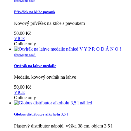
připravujme nové !
Přívěšek na klíče pavouk
Kovový přívěšek na klíče s pavoukem
50.00
Kč
VÍCE
Online only
náhled
V Y P R O D Á N O !
připravujme nové !
Otvírák na lahve medaile
Medaile, kovový otvírák na lahve
50.00
Kč
VÍCE
Online only
náhled
Globus distributor alkoholu 3,5 l
Plastový distributor nápojů, výška 38 cm, objem 3,5 l