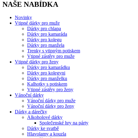
NAŠE NABÍDKA
Novinky
Vtipné dárky pro muže
Dárky pro chlapa
Dárky pro kamaráda
Dárky pro kolegu
Dárky pro manžela
Trenky s vtipným potiskem
Vtipné zástěry pro muže
Vtipné dárky pro ženy
Dárky pro kamarádku
Dárky pro kolegyni
Dárky pro manželku
Kalhotky s potiskem
Vtipné zástěry pro ženy
Vánoční dárky
Vánoční dárky pro muže
Vánoční dárky pro ženy
Dárky a dárečky
Alkoholové dárky
Společenské hry na párty
Dárky ke svatbě
Hlavolamy a kouzla