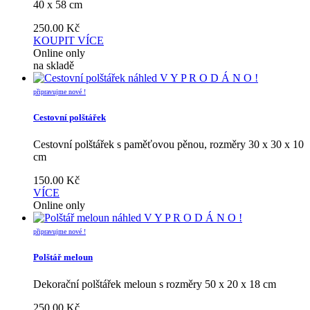
40 x 58 cm
250.00
Kč
KOUPIT
VÍCE
Online only
na skladě
náhled
V Y P R O D Á N O !
připravujme nové !
Cestovní polštářek
Cestovní polštářek s paměťovou pěnou, rozměry 30 x 30 x 10
cm
150.00
Kč
VÍCE
Online only
náhled
V Y P R O D Á N O !
připravujme nové !
Polštář meloun
Dekorační polštářek meloun s rozměry 50 x 20 x 18 cm
250.00
Kč