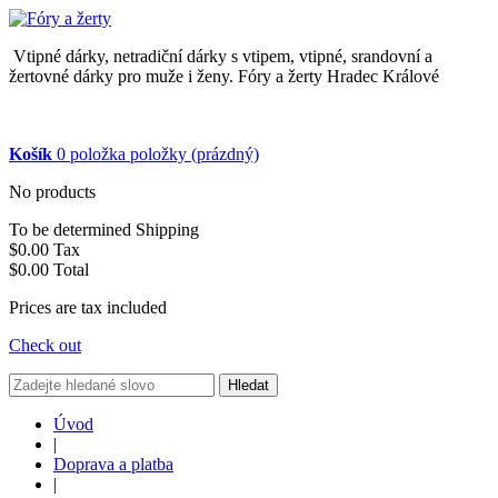
Vtipné dárky, netradiční dárky s vtipem, vtipné, srandovní a
žertovné dárky pro muže i ženy. Fóry a žerty Hradec Králové
Košík
0
položka
položky
(prázdný)
No products
To be determined
Shipping
$0.00
Tax
$0.00
Total
Prices are tax included
Check out
Hledat
Úvod
|
Doprava a platba
|