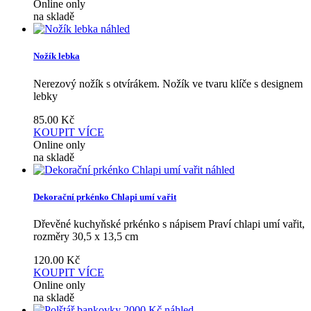
Online only
na skladě
náhled
Nožík lebka
Nerezový nožík s otvírákem. Nožík ve tvaru klíče s designem
lebky
85.00
Kč
KOUPIT
VÍCE
Online only
na skladě
náhled
Dekorační prkénko Chlapi umí vařit
Dřevěné kuchyňské prkénko s nápisem Praví chlapi umí vařit,
rozměry 30,5 x 13,5 cm
120.00
Kč
KOUPIT
VÍCE
Online only
na skladě
náhled