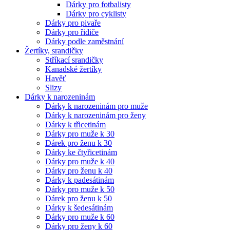
Dárky pro fotbalisty
Dárky pro cyklisty
Dárky pro pivaře
Dárky pro řidiče
Dárky podle zaměstnání
Žertíky, srandičky
Stříkací srandičky
Kanadské žertíky
Havěť
Slizy
Dárky k narozeninám
Dárky k narozeninám pro muže
Dárky k narozeninám pro ženy
Dárky k třicetinám
Dárky pro muže k 30
Dárek pro ženu k 30
Dárky ke čtyřicetinám
Dárky pro muže k 40
Dárky pro ženu k 40
Dárky k padesátinám
Dárky pro muže k 50
Dárek pro ženu k 50
Dárky k šedesátinám
Dárky pro muže k 60
Dárky pro ženy k 60