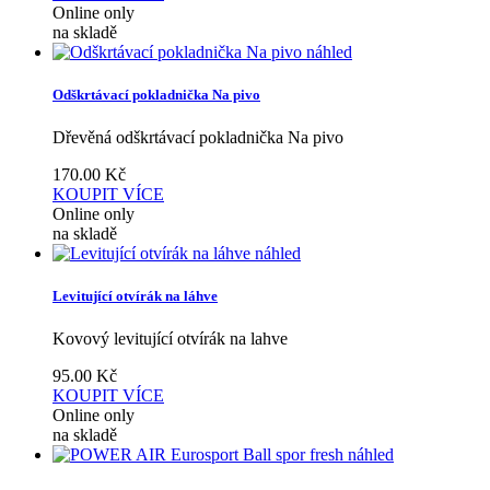
Online only
na skladě
náhled
Odškrtávací pokladnička Na pivo
Dřevěná odškrtávací pokladnička Na pivo
170.00
Kč
KOUPIT
VÍCE
Online only
na skladě
náhled
Levitující otvírák na láhve
Kovový levitující otvírák na lahve
95.00
Kč
KOUPIT
VÍCE
Online only
na skladě
náhled