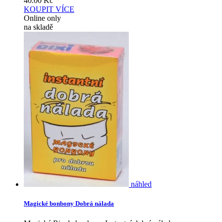
40.00
Kč
KOUPIT
VÍCE
Online only
na skladě
náhled
Magické bonbony Dobrá nálada