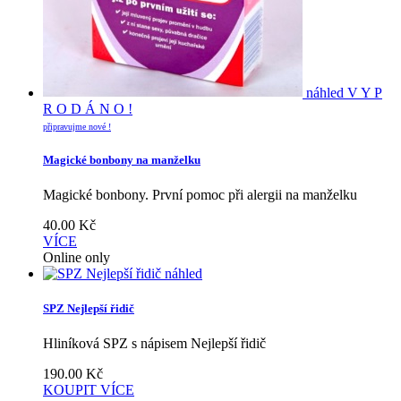
náhled
V Y P
R O D Á N O !
připravujme nové !
Magické bonbony na manželku
Magické bonbony. První pomoc při alergii na manželku
40.00
Kč
VÍCE
Online only
náhled
SPZ Nejlepší řidič
Hliníková SPZ s nápisem Nejlepší řidič
190.00
Kč
KOUPIT
VÍCE