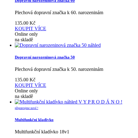
Dopravní narozeninová značka 60
Plechová dopravní značka k 60. narozeninám
135.00
Kč
KOUPIT
VÍCE
Online only
na skladě
náhled
Dopravní narozeninová značka 50
Plechová dopravní značka k 50. narozeninám
135.00
Kč
KOUPIT
VÍCE
Online only
na skladě
náhled
V Y P R O D Á N O !
připravujme nové !
Multifunkční kladívko
Multifunkční kladívko 18v1