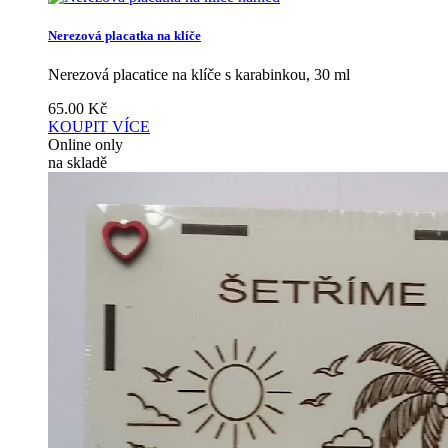
Nerezová placatka na klíče
Nerezová placatice na klíče s karabinkou, 30 ml
65.00
Kč
KOUPIT
VÍCE
Online only
na skladě