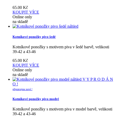
65.00
Kč
KOUPIT
VÍCE
Online only
na skladě
náhled
Kotníkové ponožky pivo šedé
Kotníkové ponožky s motivem piva v šedé barvě, velikosti
39-42 a 43-46
65.00
Kč
KOUPIT
VÍCE
Online only
na skladě
náhled
V Y P R O D Á N
O !
připravujme nové !
Kotníkové ponožky pivo modré
Kotníkové ponožky s motivem piva v modré barvě, velikosti
39-42 a 43-46