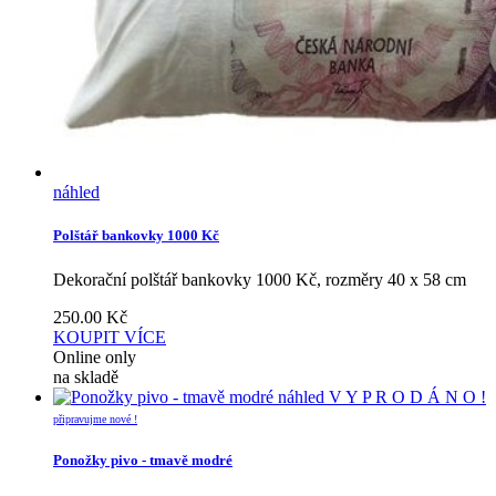
náhled
Polštář bankovky 1000 Kč
Dekorační polštář bankovky 1000 Kč, rozměry 40 x 58 cm
250.00
Kč
KOUPIT
VÍCE
Online only
na skladě
náhled
V Y P R O D Á N O !
připravujme nové !
Ponožky pivo - tmavě modré