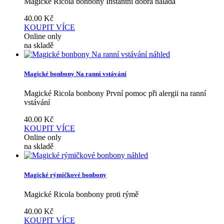
Magické Ricola bonbony Instantní dobrá nálada
40.00
Kč
KOUPIT
VÍCE
Online only
na skladě
náhled
Magické bonbony Na ranní vstávání
Magické Ricola bonbony První pomoc při alergii na ranní
vstávání
40.00
Kč
KOUPIT
VÍCE
Online only
na skladě
náhled
Magické rýmičkové bonbony
Magické Ricola bonbony proti rýmě
40.00
Kč
KOUPIT
VÍCE