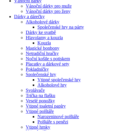
Vánoční dárky
Vánoční dárky pro muže
Vánoční dárky pro ženy
Dárky a dárečky
Alkoholové dárky
Společenské hry na párty
Dárky ke svatbě
Hlavolamy a kouzla
Kouzla
Magické bonbony
Netradiční hračky
Noční košile s potiskem
Placatky a dárkové sety
Pokladničky
Společenské hry
Vtipné společenské hry
Alkoholové hry
Svolávače
Trička na flašku
Veselé ponožky
Vtipné toaletní papíry
Vtipné polštáře
Narozeninové polštáře
Polštáře s penězi
Vtipné hrnky