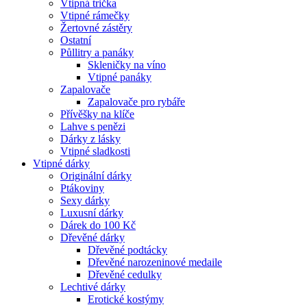
Vtipná trička
Vtipné rámečky
Žertovné zástěry
Ostatní
Půllitry a panáky
Skleničky na víno
Vtipné panáky
Zapalovače
Zapalovače pro rybáře
Přívěšky na klíče
Lahve s penězi
Dárky z lásky
Vtipné sladkosti
Vtipné dárky
Originální dárky
Ptákoviny
Sexy dárky
Luxusní dárky
Dárek do 100 Kč
Dřevěné dárky
Dřevěné podtácky
Dřevěné narozeninové medaile
Dřevěné cedulky
Lechtivé dárky
Erotické kostýmy