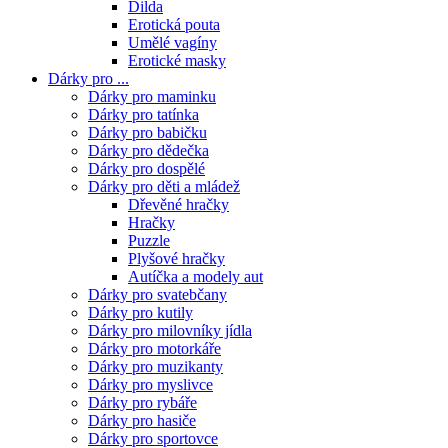
Dilda
Erotická pouta
Umělé vagíny
Erotické masky
Dárky pro ...
Dárky pro maminku
Dárky pro tatínka
Dárky pro babičku
Dárky pro dědečka
Dárky pro dospělé
Dárky pro děti a mládež
Dřevěné hračky
Hračky
Puzzle
Plyšové hračky
Autíčka a modely aut
Dárky pro svatebčany
Dárky pro kutily
Dárky pro milovníky jídla
Dárky pro motorkáře
Dárky pro muzikanty
Dárky pro myslivce
Dárky pro rybáře
Dárky pro hasiče
Dárky pro sportovce