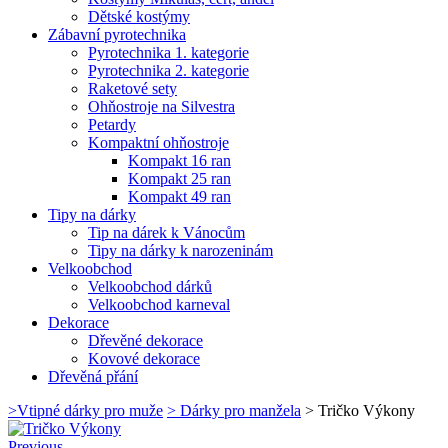
Dětské kostýmy
Zábavní pyrotechnika
Pyrotechnika 1. kategorie
Pyrotechnika 2. kategorie
Raketové sety
Ohňostroje na Silvestra
Petardy
Kompaktní ohňostroje
Kompakt 16 ran
Kompakt 25 ran
Kompakt 49 ran
Tipy na dárky
Tip na dárek k Vánocům
Tipy na dárky k narozeninám
Velkoobchod
Velkoobchod dárků
Velkoobchod karneval
Dekorace
Dřevěné dekorace
Kovové dekorace
Dřevěná přání
>
Vtipné dárky pro muže
>
Dárky pro manžela
>
Tričko Výkony
Previous