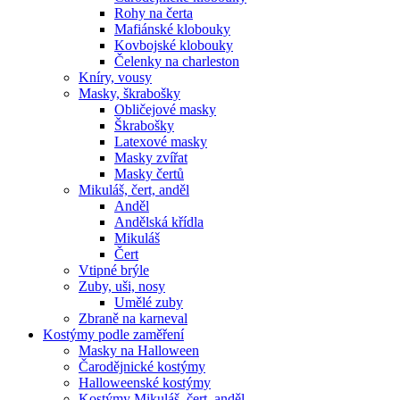
Rohy na čerta
Mafiánské klobouky
Kovbojské klobouky
Čelenky na charleston
Kníry, vousy
Masky, škrabošky
Obličejové masky
Škrabošky
Latexové masky
Masky zvířat
Masky čertů
Mikuláš, čert, anděl
Anděl
Andělská křídla
Mikuláš
Čert
Vtipné brýle
Zuby, uši, nosy
Umělé zuby
Zbraně na karneval
Kostýmy podle zaměření
Masky na Halloween
Čarodějnické kostýmy
Halloweenské kostýmy
Kostýmy Mikuláš, čert, anděl