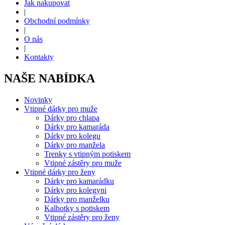
Jak nakupovat
|
Obchodní podmínky
|
O nás
|
Kontakty
NAŠE NABÍDKA
Novinky
Vtipné dárky pro muže
Dárky pro chlapa
Dárky pro kamaráda
Dárky pro kolegu
Dárky pro manžela
Trenky s vtipným potiskem
Vtipné zástěry pro muže
Vtipné dárky pro ženy
Dárky pro kamarádku
Dárky pro kolegyni
Dárky pro manželku
Kalhotky s potiskem
Vtipné zástěry pro ženy