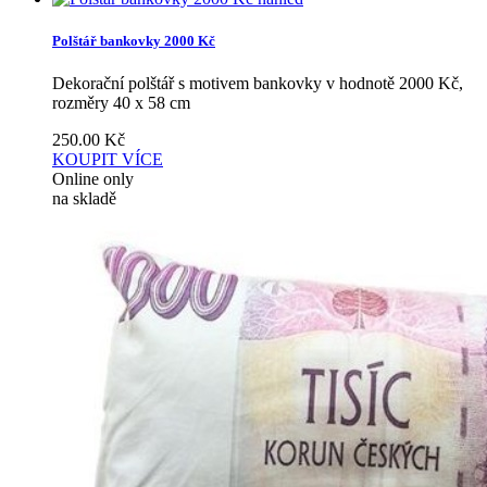
Polštář bankovky 2000 Kč
Dekorační polštář s motivem bankovky v hodnotě 2000 Kč,
rozměry 40 x 58 cm
250.00
Kč
KOUPIT
VÍCE
Online only
na skladě