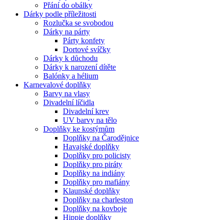
Přání do obálky
Dárky podle příležitosti
Rozlučka se svobodou
Dárky na párty
Párty konfety
Dortové svíčky
Dárky k důchodu
Dárky k narození dítěte
Balónky a hélium
Karnevalové doplňky
Barvy na vlasy
Divadelní líčidla
Divadelní krev
UV barvy na tělo
Doplňky ke kostýmům
Doplňky na Čarodějnice
Havajské doplňky
Doplňky pro policisty
Doplňky pro piráty
Doplňky na indiány
Doplňky pro mafiány
Klaunské doplňky
Doplňky na charleston
Doplňky na kovboje
Hippie doplňky