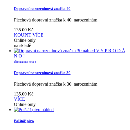
Dopravní narozeninová značka 40
Plechová dopravní značka k 40. narozeninám
135.00
Kč
KOUPIT
VÍCE
Online only
na skladě
náhled
V Y P R O D Á
N O !
připravujme nové !
Dopravní narozeninová značka 30
Plechová dopravní značka k 30. narozeninám
135.00
Kč
VÍCE
Online only
náhled
Polštář pivo