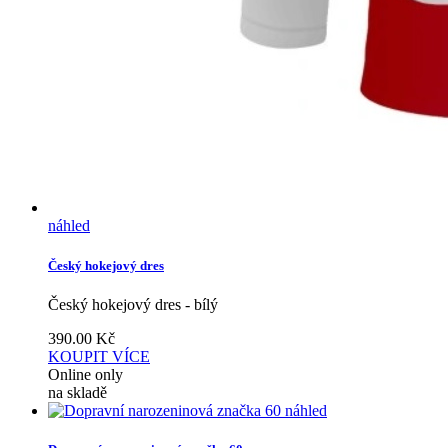
náhled
Český hokejový dres
Český hokejový dres - bílý
390.00
Kč
KOUPIT
VÍCE
Online only
na skladě
náhled