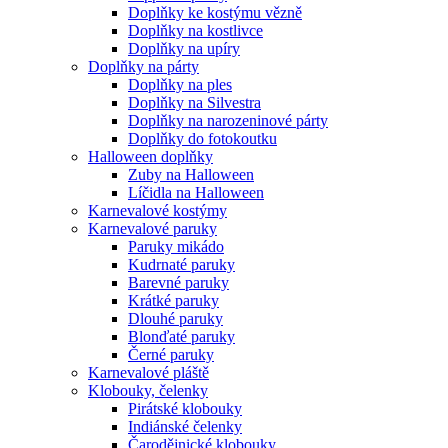
Doplňky ke kostýmu vězně
Doplňky na kostlivce
Doplňky na upíry
Doplňky na párty
Doplňky na ples
Doplňky na Silvestra
Doplňky na narozeninové párty
Doplňky do fotokoutku
Halloween doplňky
Zuby na Halloween
Líčidla na Halloween
Karnevalové kostýmy
Karnevalové paruky
Paruky mikádo
Kudrnaté paruky
Barevné paruky
Krátké paruky
Dlouhé paruky
Blonďaté paruky
Černé paruky
Karnevalové pláště
Klobouky, čelenky
Pirátské klobouky
Indiánské čelenky
Čarodějnické klobouky