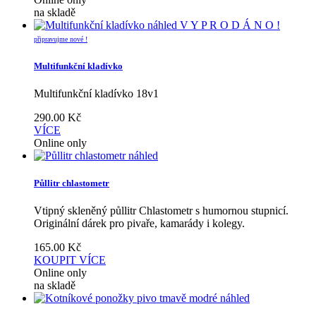
na skladě
náhled
V Y P R O D Á N O !
připravujme nové !
Multifunkční kladívko
Multifunkční kladívko 18v1
290.00
Kč
VÍCE
Online only
náhled
Půllitr chlastometr
Vtipný skleněný půllitr Chlastometr s humornou stupnicí.
Originální dárek pro pivaře, kamarády i kolegy.
165.00
Kč
KOUPIT
VÍCE
Online only
na skladě
náhled