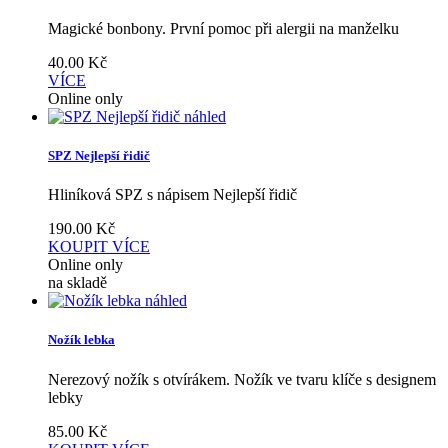
Magické bonbony. První pomoc při alergii na manželku
40.00
Kč
VÍCE
Online only
náhled
SPZ Nejlepší řidič
Hliníková SPZ s nápisem Nejlepší řidič
190.00
Kč
KOUPIT
VÍCE
Online only
na skladě
náhled
Nožík lebka
Nerezový nožík s otvírákem. Nožík ve tvaru klíče s designem
lebky
85.00
Kč