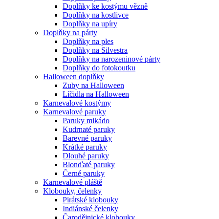
Doplňky ke kostýmu vězně
Doplňky na kostlivce
Doplňky na upíry
Doplňky na párty
Doplňky na ples
Doplňky na Silvestra
Doplňky na narozeninové párty
Doplňky do fotokoutku
Halloween doplňky
Zuby na Halloween
Líčidla na Halloween
Karnevalové kostýmy
Karnevalové paruky
Paruky mikádo
Kudrnaté paruky
Barevné paruky
Krátké paruky
Dlouhé paruky
Blonďaté paruky
Černé paruky
Karnevalové pláště
Klobouky, čelenky
Pirátské klobouky
Indiánské čelenky
Čarodějnické klobouky