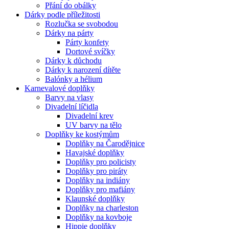
Přání do obálky
Dárky podle příležitosti
Rozlučka se svobodou
Dárky na párty
Párty konfety
Dortové svíčky
Dárky k důchodu
Dárky k narození dítěte
Balónky a hélium
Karnevalové doplňky
Barvy na vlasy
Divadelní líčidla
Divadelní krev
UV barvy na tělo
Doplňky ke kostýmům
Doplňky na Čarodějnice
Havajské doplňky
Doplňky pro policisty
Doplňky pro piráty
Doplňky na indiány
Doplňky pro mafiány
Klaunské doplňky
Doplňky na charleston
Doplňky na kovboje
Hippie doplňky