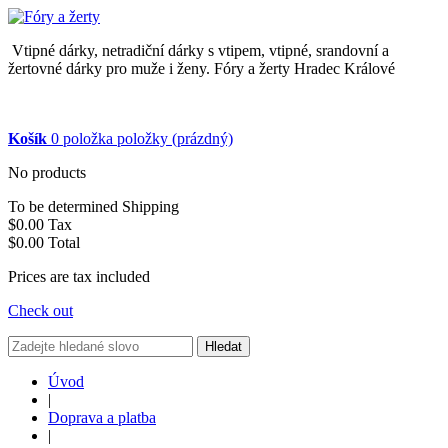
Vtipné dárky, netradiční dárky s vtipem, vtipné, srandovní a
žertovné dárky pro muže i ženy. Fóry a žerty Hradec Králové
Košík
0
položka
položky
(prázdný)
No products
To be determined
Shipping
$0.00
Tax
$0.00
Total
Prices are tax included
Check out
Hledat
Úvod
|
Doprava a platba
|