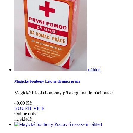
náhled
Magické bonbony Lék na domácí práce
Magické Ricola bonbony při alergii na domácí práce
40.00
Kč
KOUPIT
VÍCE
Online only
na skladě
náhled