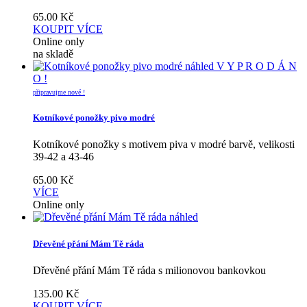
65.00
Kč
KOUPIT
VÍCE
Online only
na skladě
náhled
V Y P R O D Á N
O !
připravujme nové !
Kotníkové ponožky pivo modré
Kotníkové ponožky s motivem piva v modré barvě, velikosti
39-42 a 43-46
65.00
Kč
VÍCE
Online only
náhled
Dřevěné přání Mám Tě ráda
Dřevěné přání Mám Tě ráda s milionovou bankovkou
135.00
Kč
KOUPIT
VÍCE