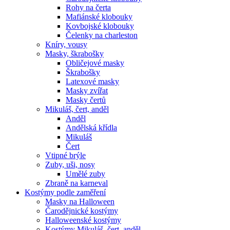
Rohy na čerta
Mafiánské klobouky
Kovbojské klobouky
Čelenky na charleston
Kníry, vousy
Masky, škrabošky
Obličejové masky
Škrabošky
Latexové masky
Masky zvířat
Masky čertů
Mikuláš, čert, anděl
Anděl
Andělská křídla
Mikuláš
Čert
Vtipné brýle
Zuby, uši, nosy
Umělé zuby
Zbraně na karneval
Kostýmy podle zaměření
Masky na Halloween
Čarodějnické kostýmy
Halloweenské kostýmy
Kostýmy Mikuláš, čert, anděl