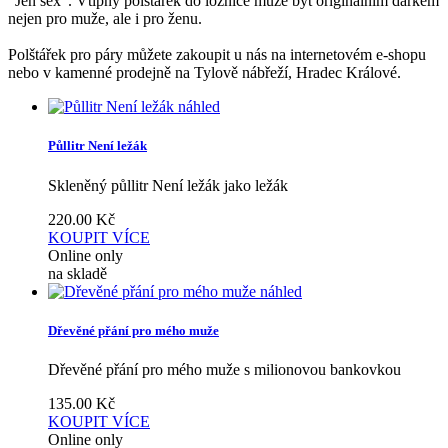
"Jen sex". Vtipný polštářek do ložnice může být originálním dárkem
nejen pro muže, ale i pro ženu.
Polštářek pro páry můžete zakoupit u nás na internetovém e-shopu
nebo v kamenné prodejně na Tylově nábřeží, Hradec Králové.
náhled
Půllitr Není ležák
Skleněný půllitr Není ležák jako ležák
220.00
Kč
KOUPIT
VÍCE
Online only
na skladě
náhled
Dřevěné přání pro mého muže
Dřevěné přání pro mého muže s milionovou bankovkou
135.00
Kč
KOUPIT
VÍCE
Online only