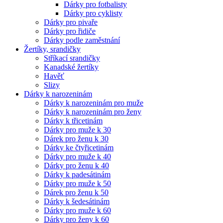
Dárky pro fotbalisty
Dárky pro cyklisty
Dárky pro pivaře
Dárky pro řidiče
Dárky podle zaměstnání
Žertíky, srandičky
Stříkací srandičky
Kanadské žertíky
Havěť
Slizy
Dárky k narozeninám
Dárky k narozeninám pro muže
Dárky k narozeninám pro ženy
Dárky k třicetinám
Dárky pro muže k 30
Dárek pro ženu k 30
Dárky ke čtyřicetinám
Dárky pro muže k 40
Dárky pro ženu k 40
Dárky k padesátinám
Dárky pro muže k 50
Dárek pro ženu k 50
Dárky k šedesátinám
Dárky pro muže k 60
Dárky pro ženy k 60