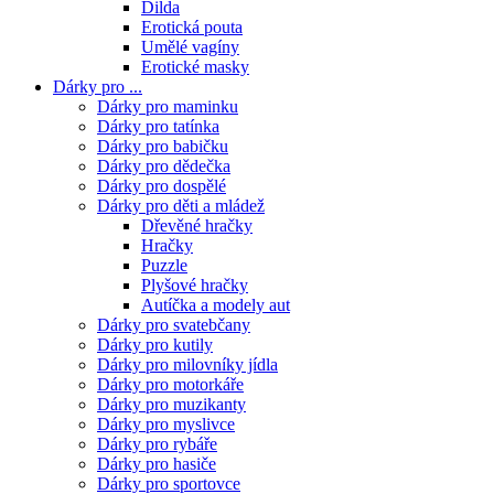
Dilda
Erotická pouta
Umělé vagíny
Erotické masky
Dárky pro ...
Dárky pro maminku
Dárky pro tatínka
Dárky pro babičku
Dárky pro dědečka
Dárky pro dospělé
Dárky pro děti a mládež
Dřevěné hračky
Hračky
Puzzle
Plyšové hračky
Autíčka a modely aut
Dárky pro svatebčany
Dárky pro kutily
Dárky pro milovníky jídla
Dárky pro motorkáře
Dárky pro muzikanty
Dárky pro myslivce
Dárky pro rybáře
Dárky pro hasiče
Dárky pro sportovce