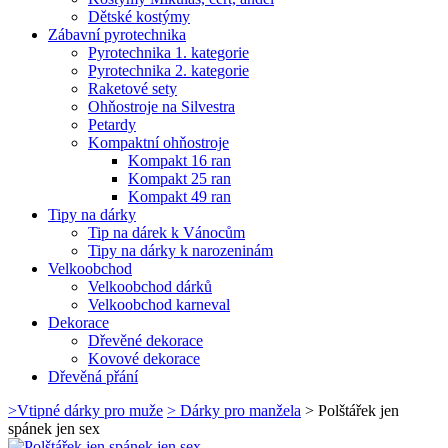
Dětské kostýmy
Zábavní pyrotechnika
Pyrotechnika 1. kategorie
Pyrotechnika 2. kategorie
Raketové sety
Ohňostroje na Silvestra
Petardy
Kompaktní ohňostroje
Kompakt 16 ran
Kompakt 25 ran
Kompakt 49 ran
Tipy na dárky
Tip na dárek k Vánocům
Tipy na dárky k narozeninám
Velkoobchod
Velkoobchod dárků
Velkoobchod karneval
Dekorace
Dřevěné dekorace
Kovové dekorace
Dřevěná přání
>
Vtipné dárky pro muže
>
Dárky pro manžela
>
Polštářek jen
spánek jen sex