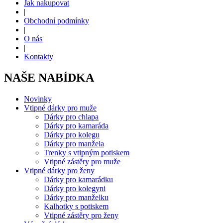
Jak nakupovat
|
Obchodní podmínky
|
O nás
|
Kontakty
NAŠE NABÍDKA
Novinky
Vtipné dárky pro muže
Dárky pro chlapa
Dárky pro kamaráda
Dárky pro kolegu
Dárky pro manžela
Trenky s vtipným potiskem
Vtipné zástěry pro muže
Vtipné dárky pro ženy
Dárky pro kamarádku
Dárky pro kolegyni
Dárky pro manželku
Kalhotky s potiskem
Vtipné zástěry pro ženy