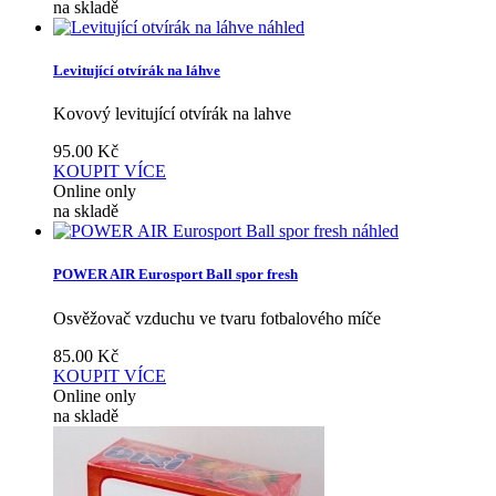
na skladě
náhled
Levitující otvírák na láhve
Kovový levitující otvírák na lahve
95.00
Kč
KOUPIT
VÍCE
Online only
na skladě
náhled
POWER AIR Eurosport Ball spor fresh
Osvěžovač vzduchu ve tvaru fotbalového míče
85.00
Kč
KOUPIT
VÍCE
Online only
na skladě