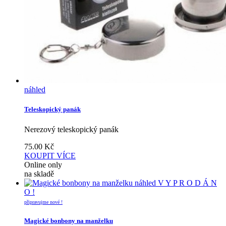
náhled
Teleskopický panák
Nerezový teleskopický panák
75.00
Kč
KOUPIT
VÍCE
Online only
na skladě
náhled
V Y P R O D Á N
O !
připravujme nové !
Magické bonbony na manželku