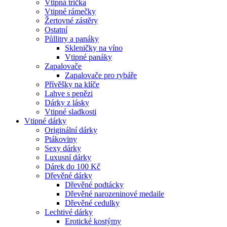
Vtipná trička
Vtipné rámečky
Žertovné zástěry
Ostatní
Půllitry a panáky
Skleničky na víno
Vtipné panáky
Zapalovače
Zapalovače pro rybáře
Přívěšky na klíče
Lahve s penězi
Dárky z lásky
Vtipné sladkosti
Vtipné dárky
Originální dárky
Ptákoviny
Sexy dárky
Luxusní dárky
Dárek do 100 Kč
Dřevěné dárky
Dřevěné podtácky
Dřevěné narozeninové medaile
Dřevěné cedulky
Lechtivé dárky
Erotické kostýmy