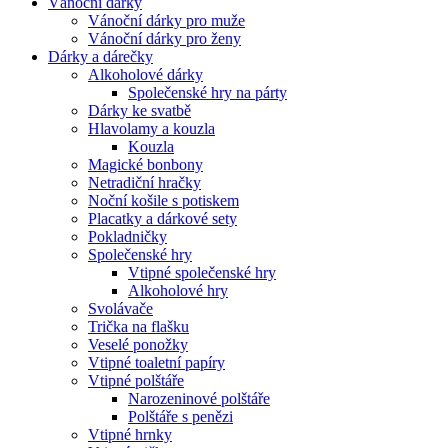
Vánoční dárky
Vánoční dárky pro muže
Vánoční dárky pro ženy
Dárky a dárečky
Alkoholové dárky
Společenské hry na párty
Dárky ke svatbě
Hlavolamy a kouzla
Kouzla
Magické bonbony
Netradiční hračky
Noční košile s potiskem
Placatky a dárkové sety
Pokladničky
Společenské hry
Vtipné společenské hry
Alkoholové hry
Svolávače
Trička na flašku
Veselé ponožky
Vtipné toaletní papíry
Vtipné polštáře
Narozeninové polštáře
Polštáře s penězi
Vtipné hrnky