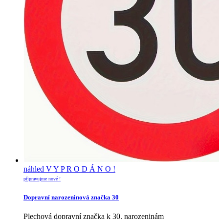
náhled
V Y P R O D Á N O !
připravujme nové !
Dopravní narozeninová značka 30
Plechová dopravní značka k 30. narozeninám