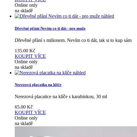
Online only
na skladě
náhled
Dřevěné přání Nevím co ti dát - pro muže
Dřevěné přání s milionem. Nevím co ti dát, tak si to kup sám
135.00
Kč
KOUPIT
VÍCE
Online only
na skladě
náhled
Nerezová placatka na klíče
Nerezová placatice na klíče s karabinkou, 30 ml
65.00
Kč
KOUPIT
VÍCE
Online only
na skladě