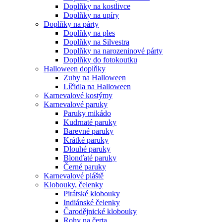
Doplňky na kostlivce
Doplňky na upíry
Doplňky na párty
Doplňky na ples
Doplňky na Silvestra
Doplňky na narozeninové párty
Doplňky do fotokoutku
Halloween doplňky
Zuby na Halloween
Líčidla na Halloween
Karnevalové kostýmy
Karnevalové paruky
Paruky mikádo
Kudrnaté paruky
Barevné paruky
Krátké paruky
Dlouhé paruky
Blonďaté paruky
Černé paruky
Karnevalové pláště
Klobouky, čelenky
Pirátské klobouky
Indiánské čelenky
Čarodějnické klobouky
Rohy na čerta