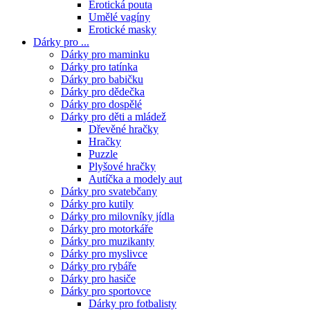
Erotická pouta
Umělé vagíny
Erotické masky
Dárky pro ...
Dárky pro maminku
Dárky pro tatínka
Dárky pro babičku
Dárky pro dědečka
Dárky pro dospělé
Dárky pro děti a mládež
Dřevěné hračky
Hračky
Puzzle
Plyšové hračky
Autíčka a modely aut
Dárky pro svatebčany
Dárky pro kutily
Dárky pro milovníky jídla
Dárky pro motorkáře
Dárky pro muzikanty
Dárky pro myslivce
Dárky pro rybáře
Dárky pro hasiče
Dárky pro sportovce
Dárky pro fotbalisty