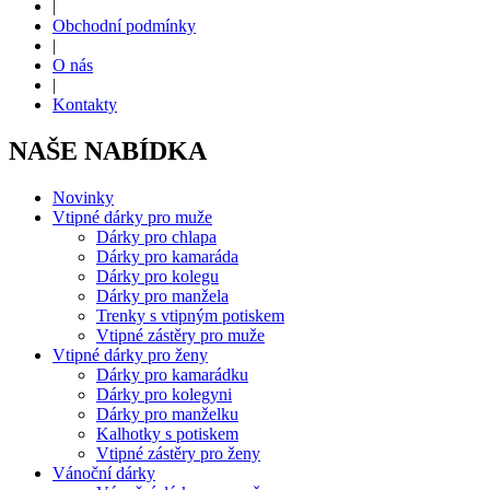
|
Obchodní podmínky
|
O nás
|
Kontakty
NAŠE NABÍDKA
Novinky
Vtipné dárky pro muže
Dárky pro chlapa
Dárky pro kamaráda
Dárky pro kolegu
Dárky pro manžela
Trenky s vtipným potiskem
Vtipné zástěry pro muže
Vtipné dárky pro ženy
Dárky pro kamarádku
Dárky pro kolegyni
Dárky pro manželku
Kalhotky s potiskem
Vtipné zástěry pro ženy
Vánoční dárky