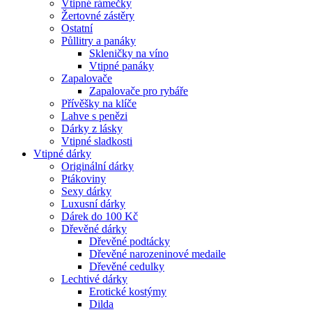
Vtipné rámečky
Žertovné zástěry
Ostatní
Půllitry a panáky
Skleničky na víno
Vtipné panáky
Zapalovače
Zapalovače pro rybáře
Přívěšky na klíče
Lahve s penězi
Dárky z lásky
Vtipné sladkosti
Vtipné dárky
Originální dárky
Ptákoviny
Sexy dárky
Luxusní dárky
Dárek do 100 Kč
Dřevěné dárky
Dřevěné podtácky
Dřevěné narozeninové medaile
Dřevěné cedulky
Lechtivé dárky
Erotické kostýmy
Dilda