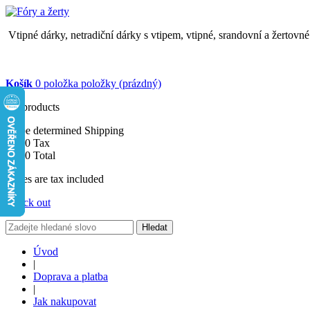
Vtipné dárky, netradiční dárky s vtipem, vtipné, srandovní a žertovn
Košík
0
položka
položky
(prázdný)
No products
To be determined
Shipping
$0.00
Tax
$0.00
Total
Prices are tax included
Check out
Hledat
Úvod
|
Doprava a platba
|
Jak nakupovat