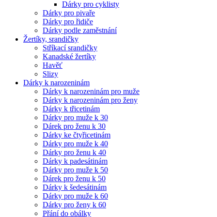
Dárky pro cyklisty
Dárky pro pivaře
Dárky pro řidiče
Dárky podle zaměstnání
Žertíky, srandičky
Stříkací srandičky
Kanadské žertíky
Havěť
Slizy
Dárky k narozeninám
Dárky k narozeninám pro muže
Dárky k narozeninám pro ženy
Dárky k třicetinám
Dárky pro muže k 30
Dárek pro ženu k 30
Dárky ke čtyřicetinám
Dárky pro muže k 40
Dárky pro ženu k 40
Dárky k padesátinám
Dárky pro muže k 50
Dárek pro ženu k 50
Dárky k šedesátinám
Dárky pro muže k 60
Dárky pro ženy k 60
Přání do obálky