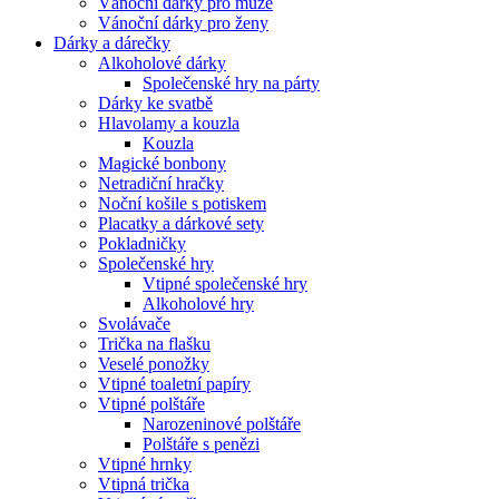
Vánoční dárky pro muže
Vánoční dárky pro ženy
Dárky a dárečky
Alkoholové dárky
Společenské hry na párty
Dárky ke svatbě
Hlavolamy a kouzla
Kouzla
Magické bonbony
Netradiční hračky
Noční košile s potiskem
Placatky a dárkové sety
Pokladničky
Společenské hry
Vtipné společenské hry
Alkoholové hry
Svolávače
Trička na flašku
Veselé ponožky
Vtipné toaletní papíry
Vtipné polštáře
Narozeninové polštáře
Polštáře s penězi
Vtipné hrnky
Vtipná trička