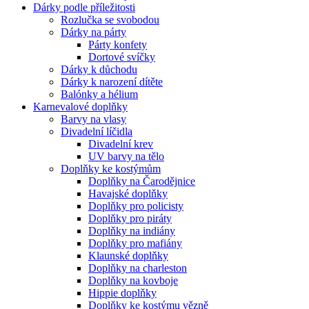
Dárky podle příležitosti
Rozlučka se svobodou
Dárky na párty
Párty konfety
Dortové svíčky
Dárky k důchodu
Dárky k narození dítěte
Balónky a hélium
Karnevalové doplňky
Barvy na vlasy
Divadelní líčidla
Divadelní krev
UV barvy na tělo
Doplňky ke kostýmům
Doplňky na Čarodějnice
Havajské doplňky
Doplňky pro policisty
Doplňky pro piráty
Doplňky na indiány
Doplňky pro mafiány
Klaunské doplňky
Doplňky na charleston
Doplňky na kovboje
Hippie doplňky
Doplňky ke kostýmu vězně