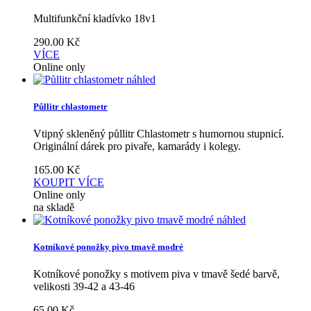
Multifunkční kladívko 18v1
290.00
Kč
VÍCE
Online only
náhled
Půllitr chlastometr
Vtipný skleněný půllitr Chlastometr s humornou stupnicí.
Originální dárek pro pivaře, kamarády i kolegy.
165.00
Kč
KOUPIT
VÍCE
Online only
na skladě
náhled
Kotníkové ponožky pivo tmavě modré
Kotníkové ponožky s motivem piva v tmavě šedé barvě,
velikosti 39-42 a 43-46
65.00
Kč