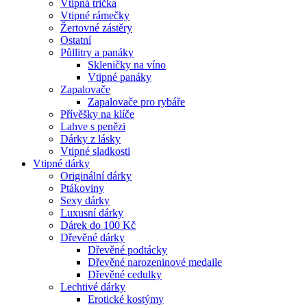
Vtipná trička
Vtipné rámečky
Žertovné zástěry
Ostatní
Půllitry a panáky
Skleničky na víno
Vtipné panáky
Zapalovače
Zapalovače pro rybáře
Přívěšky na klíče
Lahve s penězi
Dárky z lásky
Vtipné sladkosti
Vtipné dárky
Originální dárky
Ptákoviny
Sexy dárky
Luxusní dárky
Dárek do 100 Kč
Dřevěné dárky
Dřevěné podtácky
Dřevěné narozeninové medaile
Dřevěné cedulky
Lechtivé dárky
Erotické kostýmy