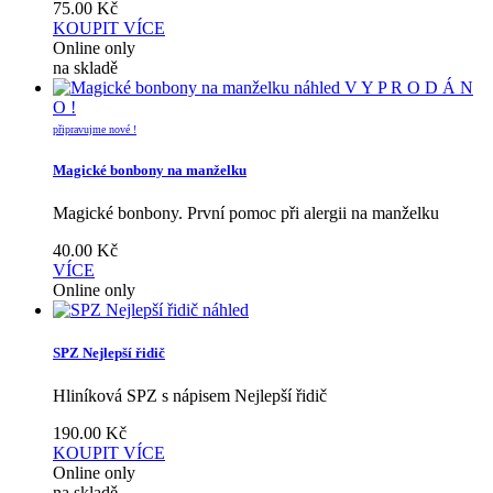
75.00
Kč
KOUPIT
VÍCE
Online only
na skladě
náhled
V Y P R O D Á N
O !
připravujme nové !
Magické bonbony na manželku
Magické bonbony. První pomoc při alergii na manželku
40.00
Kč
VÍCE
Online only
náhled
SPZ Nejlepší řidič
Hliníková SPZ s nápisem Nejlepší řidič
190.00
Kč
KOUPIT
VÍCE
Online only
na skladě