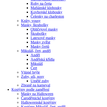
Rohy na čerta
Mafiánské klobouky
Kovbojské klobouky
Čelenky na charleston
Kníry, vousy
Masky, škrabošky
Obličejové masky
Škrabošky
Latexové masky
Masky zvířat
Masky čertů
Mikuláš, čert, anděl
Anděl
Andělská křídla
Mikuláš
Čert
Vtipné brýle
Zuby, uši, nosy
Umělé zuby
Zbraně na karneval
Kostýmy podle zaměření
Masky na Halloween
Čarodějnické kostýmy
Halloweenské kostýmy
Kostýmy Mikuláš, čert, anděl