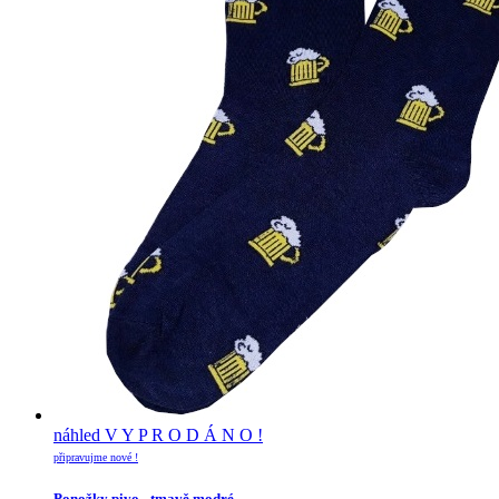
náhled
V Y P R O D Á N O !
připravujme nové !
Ponožky pivo - tmavě modré