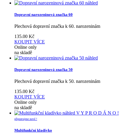
náhled
Dopravní narozeninová značka 60
Plechová dopravní značka k 60. narozeninám
135.00
Kč
KOUPIT
VÍCE
Online only
na skladě
náhled
Dopravní narozeninová značka 50
Plechová dopravní značka k 50. narozeninám
135.00
Kč
KOUPIT
VÍCE
Online only
na skladě
náhled
V Y P R O D Á N O !
připravujme nové !
Multifunkční kladívko