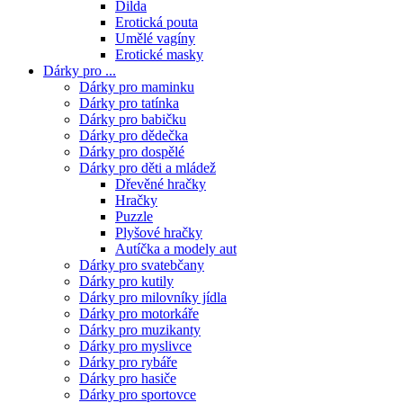
Dilda
Erotická pouta
Umělé vagíny
Erotické masky
Dárky pro ...
Dárky pro maminku
Dárky pro tatínka
Dárky pro babičku
Dárky pro dědečka
Dárky pro dospělé
Dárky pro děti a mládež
Dřevěné hračky
Hračky
Puzzle
Plyšové hračky
Autíčka a modely aut
Dárky pro svatebčany
Dárky pro kutily
Dárky pro milovníky jídla
Dárky pro motorkáře
Dárky pro muzikanty
Dárky pro myslivce
Dárky pro rybáře
Dárky pro hasiče
Dárky pro sportovce