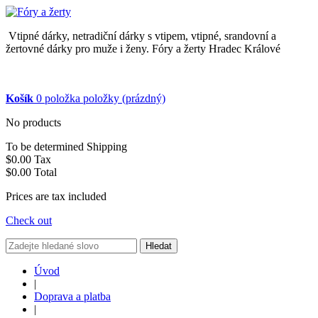
Vtipné dárky, netradiční dárky s vtipem, vtipné, srandovní a
žertovné dárky pro muže i ženy. Fóry a žerty Hradec Králové
Košík
0
položka
položky
(prázdný)
No products
To be determined
Shipping
$0.00
Tax
$0.00
Total
Prices are tax included
Check out
Hledat
Úvod
|
Doprava a platba
|