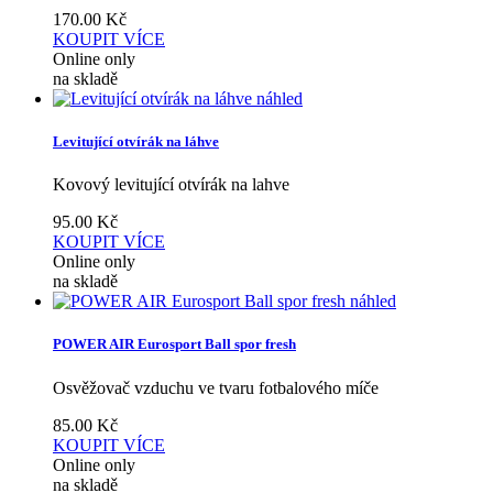
170.00
Kč
KOUPIT
VÍCE
Online only
na skladě
náhled
Levitující otvírák na láhve
Kovový levitující otvírák na lahve
95.00
Kč
KOUPIT
VÍCE
Online only
na skladě
náhled
POWER AIR Eurosport Ball spor fresh
Osvěžovač vzduchu ve tvaru fotbalového míče
85.00
Kč
KOUPIT
VÍCE
Online only
na skladě