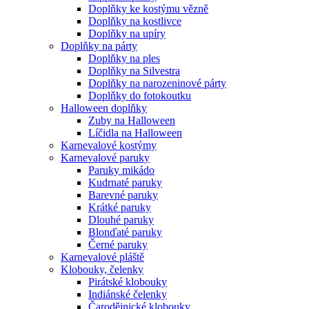
Doplňky ke kostýmu vězně
Doplňky na kostlivce
Doplňky na upíry
Doplňky na párty
Doplňky na ples
Doplňky na Silvestra
Doplňky na narozeninové párty
Doplňky do fotokoutku
Halloween doplňky
Zuby na Halloween
Líčidla na Halloween
Karnevalové kostýmy
Karnevalové paruky
Paruky mikádo
Kudrnaté paruky
Barevné paruky
Krátké paruky
Dlouhé paruky
Blonďaté paruky
Černé paruky
Karnevalové pláště
Klobouky, čelenky
Pirátské klobouky
Indiánské čelenky
Čarodějnické klobouky