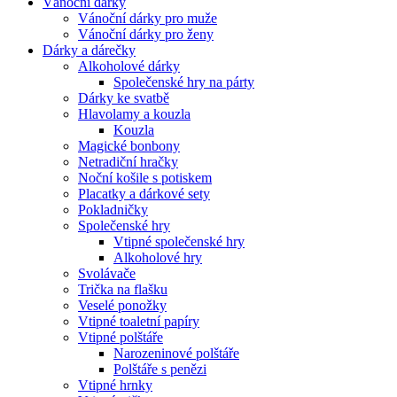
Vánoční dárky
Vánoční dárky pro muže
Vánoční dárky pro ženy
Dárky a dárečky
Alkoholové dárky
Společenské hry na párty
Dárky ke svatbě
Hlavolamy a kouzla
Kouzla
Magické bonbony
Netradiční hračky
Noční košile s potiskem
Placatky a dárkové sety
Pokladničky
Společenské hry
Vtipné společenské hry
Alkoholové hry
Svolávače
Trička na flašku
Veselé ponožky
Vtipné toaletní papíry
Vtipné polštáře
Narozeninové polštáře
Polštáře s penězi
Vtipné hrnky