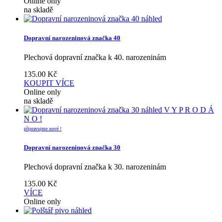
Online only
na skladě
náhled
Dopravní narozeninová značka 40
Plechová dopravní značka k 40. narozeninám
135.00
Kč
KOUPIT
VÍCE
Online only
na skladě
náhled
V Y P R O D Á
N O !
připravujme nové !
Dopravní narozeninová značka 30
Plechová dopravní značka k 30. narozeninám
135.00
Kč
VÍCE
Online only
náhled