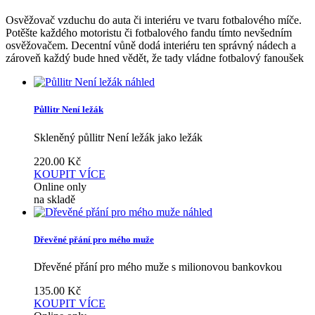
Osvěžovač vzduchu do auta či interiéru ve tvaru fotbalového míče.
Potěšte každého motoristu či fotbalového fandu tímto nevšedním
osvěžovačem. Decentní vůně dodá interiéru ten správný nádech a
zároveň každý bude hned vědět, že tady vládne fotbalový fanoušek
náhled
Půllitr Není ležák
Skleněný půllitr Není ležák jako ležák
220.00
Kč
KOUPIT
VÍCE
Online only
na skladě
náhled
Dřevěné přání pro mého muže
Dřevěné přání pro mého muže s milionovou bankovkou
135.00
Kč
KOUPIT
VÍCE