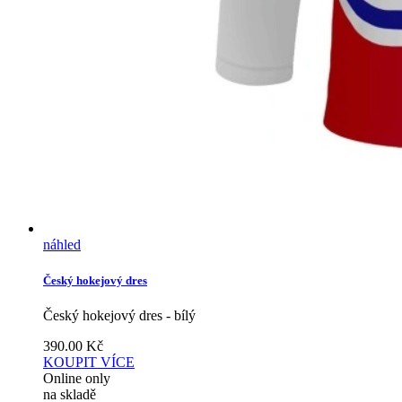
náhled
Český hokejový dres
Český hokejový dres - bílý
390.00
Kč
KOUPIT
VÍCE
Online only
na skladě