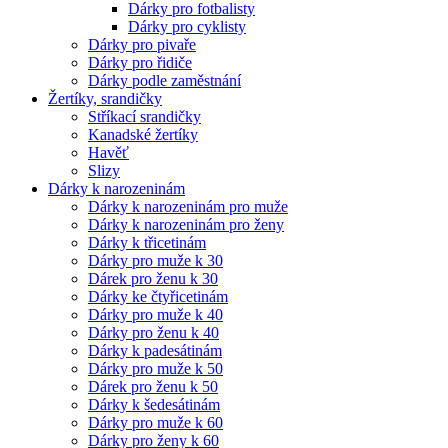
Dárky pro fotbalisty
Dárky pro cyklisty
Dárky pro pivaře
Dárky pro řidiče
Dárky podle zaměstnání
Žertíky, srandičky
Stříkací srandičky
Kanadské žertíky
Havěť
Slizy
Dárky k narozeninám
Dárky k narozeninám pro muže
Dárky k narozeninám pro ženy
Dárky k třicetinám
Dárky pro muže k 30
Dárek pro ženu k 30
Dárky ke čtyřicetinám
Dárky pro muže k 40
Dárky pro ženu k 40
Dárky k padesátinám
Dárky pro muže k 50
Dárek pro ženu k 50
Dárky k šedesátinám
Dárky pro muže k 60
Dárky pro ženy k 60