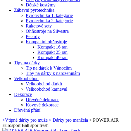
Dětské kostýmy
Zábavní pyrotechnika
Pyrotechnika 1. kategorie
Pyrotechnika 2. kategorie
Raketové sety
Ohňostroje na Silvestra
Petardy
Kompaktní ohňostroje
Kompakt 16 ran
Kompakt 25 ran
Kompakt 49 ran
Tipy na dárky
Tip na dárek k Vánocům
Tipy na dárky k narozeninám
Velkoobchod
Velkoobchod dárků
Velkoobchod karneval
Dekorace
Dřevěné dekorace
Kovové dekorace
Dřevěná přání
>
Vtipné dárky pro muže
>
Dárky pro manžela
>
POWER AIR
Eurosport Ball spor fresh