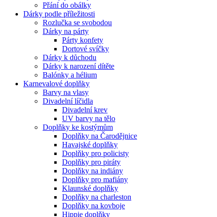
Přání do obálky
Dárky podle příležitosti
Rozlučka se svobodou
Dárky na párty
Párty konfety
Dortové svíčky
Dárky k důchodu
Dárky k narození dítěte
Balónky a hélium
Karnevalové doplňky
Barvy na vlasy
Divadelní líčidla
Divadelní krev
UV barvy na tělo
Doplňky ke kostýmům
Doplňky na Čarodějnice
Havajské doplňky
Doplňky pro policisty
Doplňky pro piráty
Doplňky na indiány
Doplňky pro mafiány
Klaunské doplňky
Doplňky na charleston
Doplňky na kovboje
Hippie doplňky