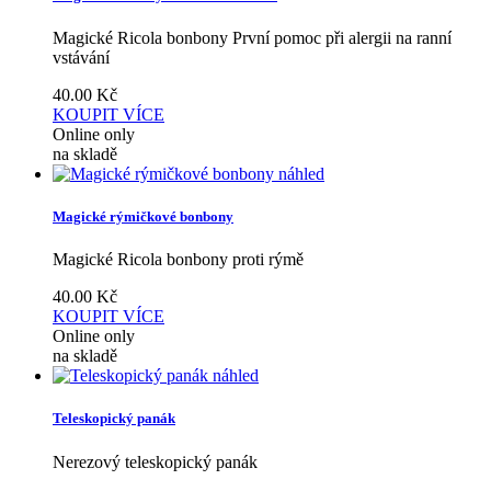
Magické Ricola bonbony První pomoc při alergii na ranní
vstávání
40.00
Kč
KOUPIT
VÍCE
Online only
na skladě
náhled
Magické rýmičkové bonbony
Magické Ricola bonbony proti rýmě
40.00
Kč
KOUPIT
VÍCE
Online only
na skladě
náhled
Teleskopický panák
Nerezový teleskopický panák