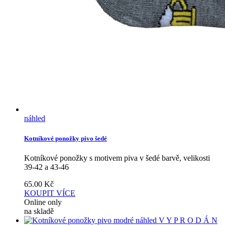
náhled
Kotníkové ponožky pivo šedé
Kotníkové ponožky s motivem piva v šedé barvě, velikosti
39-42 a 43-46
65.00
Kč
KOUPIT
VÍCE
Online only
na skladě
náhled
V Y P R O D Á N