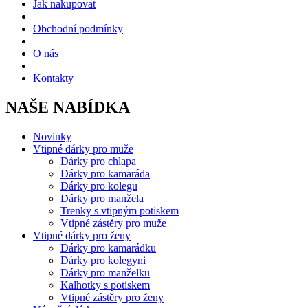
Jak nakupovat
|
Obchodní podmínky
|
O nás
|
Kontakty
NAŠE NABÍDKA
Novinky
Vtipné dárky pro muže
Dárky pro chlapa
Dárky pro kamaráda
Dárky pro kolegu
Dárky pro manžela
Trenky s vtipným potiskem
Vtipné zástěry pro muže
Vtipné dárky pro ženy
Dárky pro kamarádku
Dárky pro kolegyni
Dárky pro manželku
Kalhotky s potiskem
Vtipné zástěry pro ženy