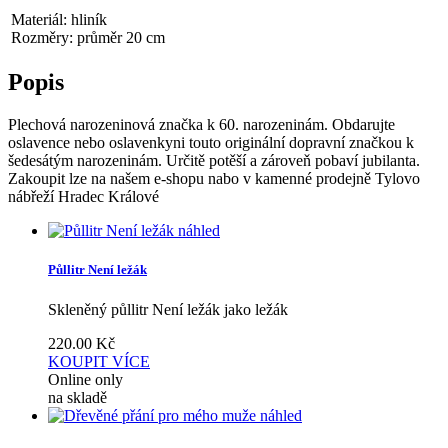
Materiál: hliník
Rozměry: průměr 20 cm
Popis
Plechová narozeninová značka k 60. narozeninám. Obdarujte
oslavence nebo oslavenkyni touto originální dopravní značkou k
šedesátým narozeninám. Určitě potěší a zároveň pobaví jubilanta.
Zakoupit lze na našem e-shopu nabo v kamenné prodejně Tylovo
nábřeží Hradec Králové
náhled
Půllitr Není ležák
Skleněný půllitr Není ležák jako ležák
220.00
Kč
KOUPIT
VÍCE
Online only
na skladě
náhled