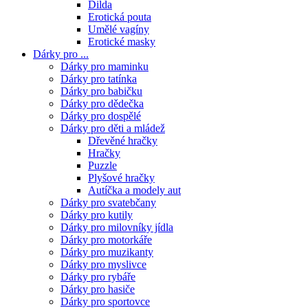
Dilda
Erotická pouta
Umělé vagíny
Erotické masky
Dárky pro ...
Dárky pro maminku
Dárky pro tatínka
Dárky pro babičku
Dárky pro dědečka
Dárky pro dospělé
Dárky pro děti a mládež
Dřevěné hračky
Hračky
Puzzle
Plyšové hračky
Autíčka a modely aut
Dárky pro svatebčany
Dárky pro kutily
Dárky pro milovníky jídla
Dárky pro motorkáře
Dárky pro muzikanty
Dárky pro myslivce
Dárky pro rybáře
Dárky pro hasiče
Dárky pro sportovce