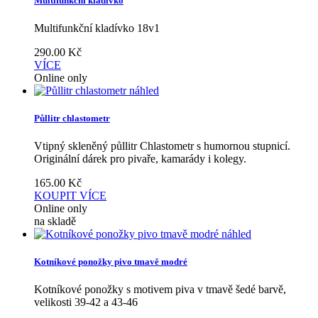
Multifunkční kladívko
Multifunkční kladívko 18v1
290.00
Kč
VÍCE
Online only
náhled
Půllitr chlastometr
Vtipný skleněný půllitr Chlastometr s humornou stupnicí.
Originální dárek pro pivaře, kamarády i kolegy.
165.00
Kč
KOUPIT
VÍCE
Online only
na skladě
náhled
Kotníkové ponožky pivo tmavě modré
Kotníkové ponožky s motivem piva v tmavě šedé barvě,
velikosti 39-42 a 43-46