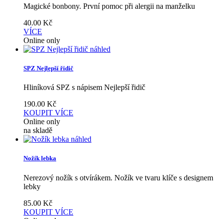
Magické bonbony. První pomoc při alergii na manželku
40.00
Kč
VÍCE
Online only
náhled
SPZ Nejlepší řidič
Hliníková SPZ s nápisem Nejlepší řidič
190.00
Kč
KOUPIT
VÍCE
Online only
na skladě
náhled
Nožík lebka
Nerezový nožík s otvírákem. Nožík ve tvaru klíče s designem
lebky
85.00
Kč
KOUPIT
VÍCE