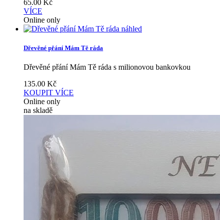
65.00
Kč
VÍCE
Online only
náhled
Dřevěné přání Mám Tě ráda
Dřevěné přání Mám Tě ráda s milionovou bankovkou
135.00
Kč
KOUPIT
VÍCE
Online only
na skladě