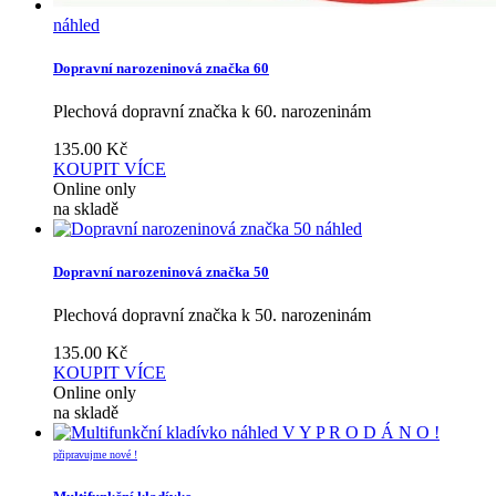
náhled
Dopravní narozeninová značka 60
Plechová dopravní značka k 60. narozeninám
135.00
Kč
KOUPIT
VÍCE
Online only
na skladě
náhled
Dopravní narozeninová značka 50
Plechová dopravní značka k 50. narozeninám
135.00
Kč
KOUPIT
VÍCE
Online only
na skladě
náhled
V Y P R O D Á N O !
připravujme nové !