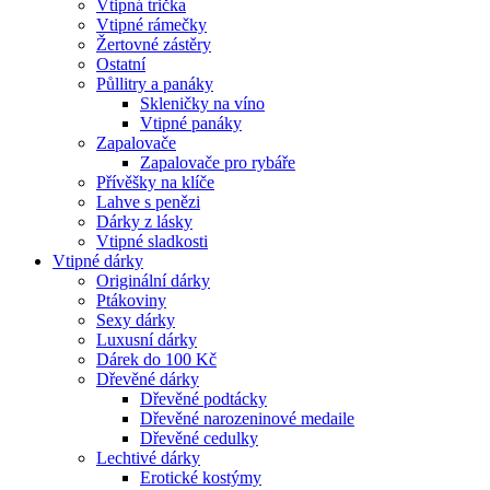
Vtipná trička
Vtipné rámečky
Žertovné zástěry
Ostatní
Půllitry a panáky
Skleničky na víno
Vtipné panáky
Zapalovače
Zapalovače pro rybáře
Přívěšky na klíče
Lahve s penězi
Dárky z lásky
Vtipné sladkosti
Vtipné dárky
Originální dárky
Ptákoviny
Sexy dárky
Luxusní dárky
Dárek do 100 Kč
Dřevěné dárky
Dřevěné podtácky
Dřevěné narozeninové medaile
Dřevěné cedulky
Lechtivé dárky
Erotické kostýmy