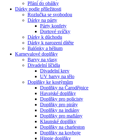
Přání do obálky
Dárky podle příležitosti
Rozlučka se svobodou
Dárky na párty
Párty konfety
Dortové svíčky
Dárky k důchodu
Dárky k narození dítěte
Balónky a hélium
Karnevalové doplňky
Barvy na vlasy
Divadelní líčidla
Divadelní krev
UV barvy na tělo
Doplňky ke kostýmům
Doplňky na Čarodějnice
Havajské doplňky
Doplňky pro policisty
Doplňky pro piráty
Doplňky na indiány
Doplňky pro mafiány
Klaunské doplňky
Doplňky na charleston
Doplňky na kovboje
Hippie doplňky