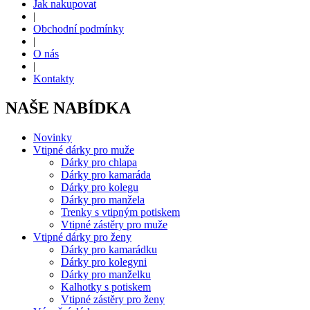
Jak nakupovat
|
Obchodní podmínky
|
O nás
|
Kontakty
NAŠE NABÍDKA
Novinky
Vtipné dárky pro muže
Dárky pro chlapa
Dárky pro kamaráda
Dárky pro kolegu
Dárky pro manžela
Trenky s vtipným potiskem
Vtipné zástěry pro muže
Vtipné dárky pro ženy
Dárky pro kamarádku
Dárky pro kolegyni
Dárky pro manželku
Kalhotky s potiskem
Vtipné zástěry pro ženy