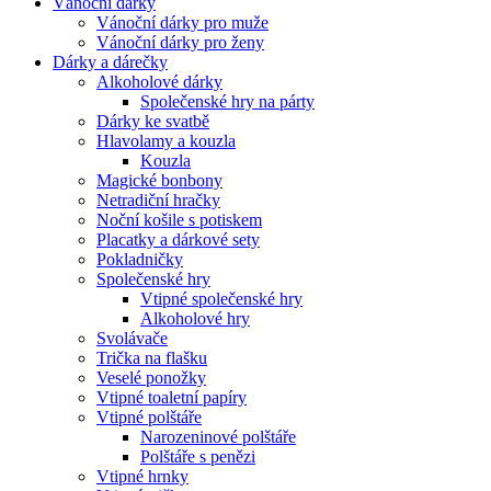
Vánoční dárky
Vánoční dárky pro muže
Vánoční dárky pro ženy
Dárky a dárečky
Alkoholové dárky
Společenské hry na párty
Dárky ke svatbě
Hlavolamy a kouzla
Kouzla
Magické bonbony
Netradiční hračky
Noční košile s potiskem
Placatky a dárkové sety
Pokladničky
Společenské hry
Vtipné společenské hry
Alkoholové hry
Svolávače
Trička na flašku
Veselé ponožky
Vtipné toaletní papíry
Vtipné polštáře
Narozeninové polštáře
Polštáře s penězi
Vtipné hrnky