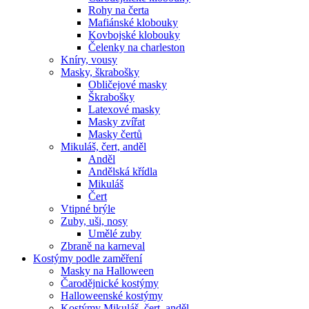
Rohy na čerta
Mafiánské klobouky
Kovbojské klobouky
Čelenky na charleston
Kníry, vousy
Masky, škrabošky
Obličejové masky
Škrabošky
Latexové masky
Masky zvířat
Masky čertů
Mikuláš, čert, anděl
Anděl
Andělská křídla
Mikuláš
Čert
Vtipné brýle
Zuby, uši, nosy
Umělé zuby
Zbraně na karneval
Kostýmy podle zaměření
Masky na Halloween
Čarodějnické kostýmy
Halloweenské kostýmy
Kostýmy Mikuláš, čert, anděl