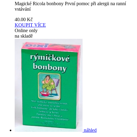
Magické Ricola bonbony První pomoc při alergii na ranní
vstávání
40.00
Kč
KOUPIT
VÍCE
Online only
na skladě
náhled