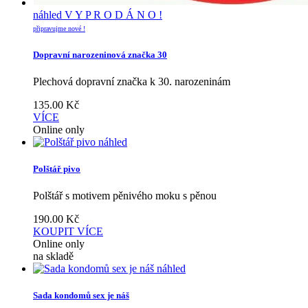
náhled
V Y P R O D Á N O !
připravujme nové !
Dopravní narozeninová značka 30
Plechová dopravní značka k 30. narozeninám
135.00
Kč
VÍCE
Online only
náhled
Polštář pivo
Polštář s motivem pěnivého moku s pěnou
190.00
Kč
KOUPIT
VÍCE
Online only
na skladě
náhled
Sada kondomů sex je náš