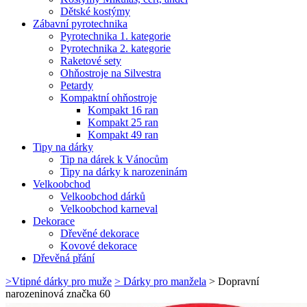
Dětské kostýmy
Zábavní pyrotechnika
Pyrotechnika 1. kategorie
Pyrotechnika 2. kategorie
Raketové sety
Ohňostroje na Silvestra
Petardy
Kompaktní ohňostroje
Kompakt 16 ran
Kompakt 25 ran
Kompakt 49 ran
Tipy na dárky
Tip na dárek k Vánocům
Tipy na dárky k narozeninám
Velkoobchod
Velkoobchod dárků
Velkoobchod karneval
Dekorace
Dřevěné dekorace
Kovové dekorace
Dřevěná přání
>
Vtipné dárky pro muže
>
Dárky pro manžela
>
Dopravní
narozeninová značka 60