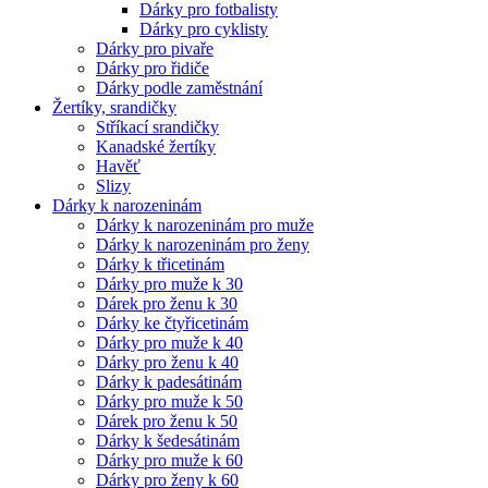
Dárky pro fotbalisty
Dárky pro cyklisty
Dárky pro pivaře
Dárky pro řidiče
Dárky podle zaměstnání
Žertíky, srandičky
Stříkací srandičky
Kanadské žertíky
Havěť
Slizy
Dárky k narozeninám
Dárky k narozeninám pro muže
Dárky k narozeninám pro ženy
Dárky k třicetinám
Dárky pro muže k 30
Dárek pro ženu k 30
Dárky ke čtyřicetinám
Dárky pro muže k 40
Dárky pro ženu k 40
Dárky k padesátinám
Dárky pro muže k 50
Dárek pro ženu k 50
Dárky k šedesátinám
Dárky pro muže k 60
Dárky pro ženy k 60