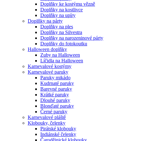
Doplňky ke kostýmu vězně
Doplňky na kostlivce
Doplňky na upíry
Doplňky na párty
Doplňky na ples
Doplňky na Silvestra
Doplňky na narozeninové párty
Doplňky do fotokoutku
Halloween doplňky
Zuby na Halloween
Líčidla na Halloween
Karnevalové kostýmy
Karnevalové paruky
Paruky mikádo
Kudrnaté paruky
Barevné paruky
Krátké paruky
Dlouhé paruky
Blonďaté paruky
Černé paruky
Karnevalové pláště
Klobouky, čelenky
Pirátské klobouky
Indiánské čelenky
Čarodějnické klobouky