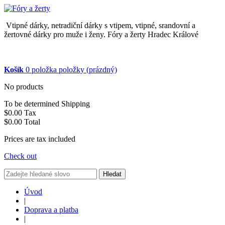
Vtipné dárky, netradiční dárky s vtipem, vtipné, srandovní a
žertovné dárky pro muže i ženy. Fóry a žerty Hradec Králové
Košík
0
položka
položky
(prázdný)
No products
To be determined
Shipping
$0.00
Tax
$0.00
Total
Prices are tax included
Check out
Hledat
Úvod
|
Doprava a platba
|