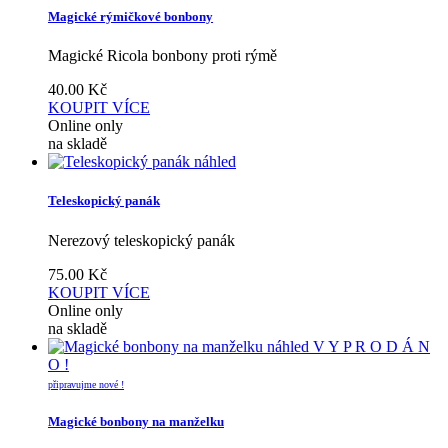
Magické rýmičkové bonbony
Magické Ricola bonbony proti rýmě
40.00
Kč
KOUPIT
VÍCE
Online only
na skladě
náhled
Teleskopický panák
Nerezový teleskopický panák
75.00
Kč
KOUPIT
VÍCE
Online only
na skladě
náhled
V Y P R O D Á N
O !
připravujme nové !
Magické bonbony na manželku