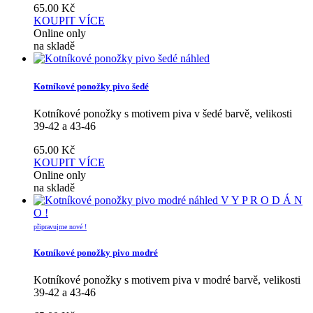
65.00
Kč
KOUPIT
VÍCE
Online only
na skladě
náhled
Kotníkové ponožky pivo šedé
Kotníkové ponožky s motivem piva v šedé barvě, velikosti
39-42 a 43-46
65.00
Kč
KOUPIT
VÍCE
Online only
na skladě
náhled
V Y P R O D Á N
O !
připravujme nové !
Kotníkové ponožky pivo modré
Kotníkové ponožky s motivem piva v modré barvě, velikosti
39-42 a 43-46