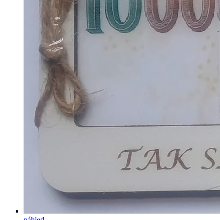
náhled