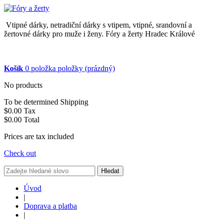
Vtipné dárky, netradiční dárky s vtipem, vtipné, srandovní a
žertovné dárky pro muže i ženy. Fóry a žerty Hradec Králové
Košík
0
položka
položky
(prázdný)
No products
To be determined
Shipping
$0.00
Tax
$0.00
Total
Prices are tax included
Check out
Hledat
Úvod
|
Doprava a platba
|