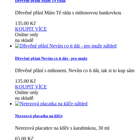
Dřevěné přání Mám Tě ráda
Dřevěné přání Mám Tě ráda s milionovou bankovkou
135.00
Kč
KOUPIT
VÍCE
Online only
na skladě
náhled
Dřevěné přání Nevím co ti dát - pro muže
Dřevěné přání s milionem. Nevím co ti dát, tak si to kup sám
135.00
Kč
KOUPIT
VÍCE
Online only
na skladě
náhled
Nerezová placatka na klíče
Nerezová placatice na klíče s karabinkou, 30 ml
65.00
Kč