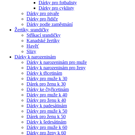
Dárky pro fotbalisty
Dárky pro cyklisty
Dárky pro pivaře
Dárky pro řidiče
Dárky podle zaměstnání
Žertíky, srandičky
Stříkací srandičky
Kanadské žertíky
Havěť
Slizy
Dárky k narozeninám
Dárky k narozeninám pro muže
Dárky k narozeninám pro ženy
Dárky k třicetinám
Dárky pro muže k 30
Dárek pro ženu k 30
Dárky ke čtyřicetinám
Dárky pro muže k 40
Dárky pro ženu k 40
Dárky k padesátinám
Dárky pro muže k 50
Dárek pro ženu k 50
Dárky k šedesátinám
Dárky pro muže k 60
Dárky pro ženy k 60