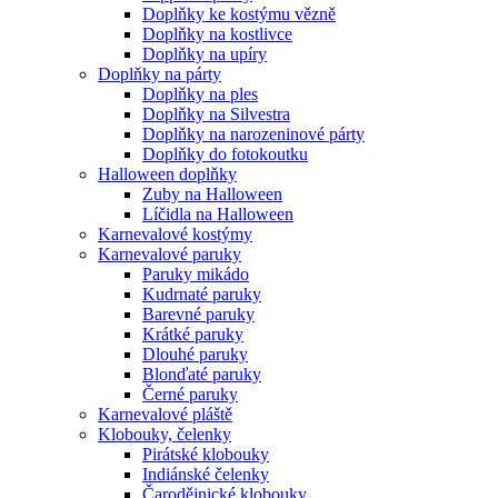
Doplňky ke kostýmu vězně
Doplňky na kostlivce
Doplňky na upíry
Doplňky na párty
Doplňky na ples
Doplňky na Silvestra
Doplňky na narozeninové párty
Doplňky do fotokoutku
Halloween doplňky
Zuby na Halloween
Líčidla na Halloween
Karnevalové kostýmy
Karnevalové paruky
Paruky mikádo
Kudrnaté paruky
Barevné paruky
Krátké paruky
Dlouhé paruky
Blonďaté paruky
Černé paruky
Karnevalové pláště
Klobouky, čelenky
Pirátské klobouky
Indiánské čelenky
Čarodějnické klobouky