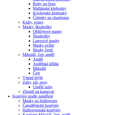
Rohy na čerta
Mafiánské klobouky
Kovbojské klobouky
Čelenky na charleston
Kníry, vousy
Masky, škrabošky
Obličejové masky
Škrabošky
Latexové masky
Masky zvířat
Masky čertů
Mikuláš, čert, anděl
Anděl
Andělská křídla
Mikuláš
Čert
Vtipné brýle
Zuby, uši, nosy
Umělé zuby
Zbraně na karneval
Kostýmy podle zaměření
Masky na Halloween
Čarodějnické kostýmy
Halloweenské kostýmy
Kostýmy Mikuláš, čert, anděl