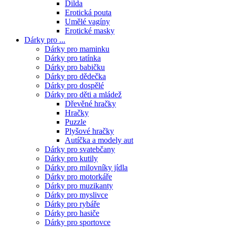
Dilda
Erotická pouta
Umělé vagíny
Erotické masky
Dárky pro ...
Dárky pro maminku
Dárky pro tatínka
Dárky pro babičku
Dárky pro dědečka
Dárky pro dospělé
Dárky pro děti a mládež
Dřevěné hračky
Hračky
Puzzle
Plyšové hračky
Autíčka a modely aut
Dárky pro svatebčany
Dárky pro kutily
Dárky pro milovníky jídla
Dárky pro motorkáře
Dárky pro muzikanty
Dárky pro myslivce
Dárky pro rybáře
Dárky pro hasiče
Dárky pro sportovce