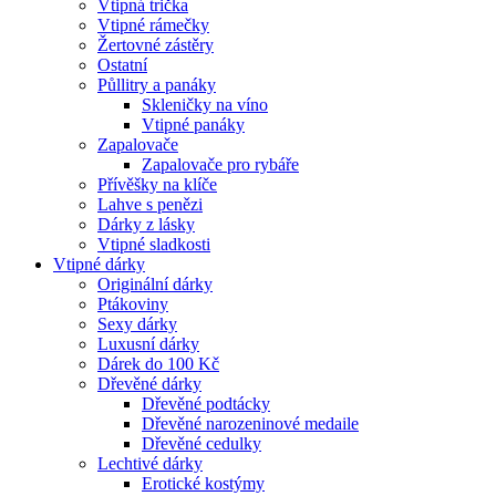
Vtipná trička
Vtipné rámečky
Žertovné zástěry
Ostatní
Půllitry a panáky
Skleničky na víno
Vtipné panáky
Zapalovače
Zapalovače pro rybáře
Přívěšky na klíče
Lahve s penězi
Dárky z lásky
Vtipné sladkosti
Vtipné dárky
Originální dárky
Ptákoviny
Sexy dárky
Luxusní dárky
Dárek do 100 Kč
Dřevěné dárky
Dřevěné podtácky
Dřevěné narozeninové medaile
Dřevěné cedulky
Lechtivé dárky
Erotické kostýmy