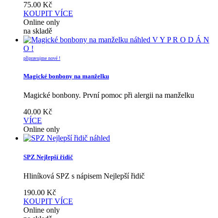
75.00
Kč
KOUPIT
VÍCE
Online only
na skladě
náhled
V Y P R O D Á N
O !
připravujme nové !
Magické bonbony na manželku
Magické bonbony. První pomoc při alergii na manželku
40.00
Kč
VÍCE
Online only
náhled
SPZ Nejlepší řidič
Hliníková SPZ s nápisem Nejlepší řidič
190.00
Kč
KOUPIT
VÍCE
Online only