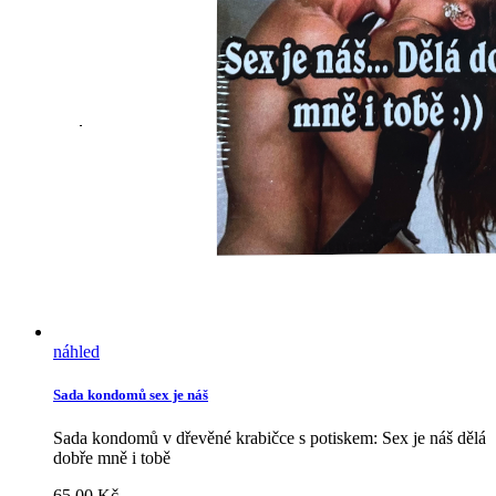
náhled
Sada kondomů sex je náš
Sada kondomů v dřevěné krabičce s potiskem: Sex je náš dělá
dobře mně i tobě
65.00
Kč