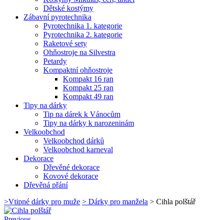
Dětské kostýmy
Zábavní pyrotechnika
Pyrotechnika 1. kategorie
Pyrotechnika 2. kategorie
Raketové sety
Ohňostroje na Silvestra
Petardy
Kompaktní ohňostroje
Kompakt 16 ran
Kompakt 25 ran
Kompakt 49 ran
Tipy na dárky
Tip na dárek k Vánocům
Tipy na dárky k narozeninám
Velkoobchod
Velkoobchod dárků
Velkoobchod karneval
Dekorace
Dřevěné dekorace
Kovové dekorace
Dřevěná přání
>
Vtipné dárky pro muže
>
Dárky pro manžela
>
Cihla polštář
Previous