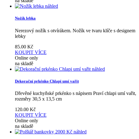
na skladě
náhled
Nožík lebka
Nerezový nožík s otvírákem. Nožík ve tvaru klíče s designem
lebky
85.00
Kč
KOUPIT
VÍCE
Online only
na skladě
náhled
Dekorační prkénko Chlapi umí vařit
Dřevěné kuchyňské prkénko s nápisem Praví chlapi umí vařit,
rozměry 30,5 x 13,5 cm
120.00
Kč
KOUPIT
VÍCE
Online only
na skladě
náhled