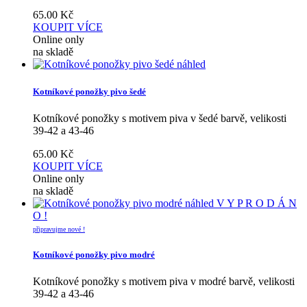
65.00
Kč
KOUPIT
VÍCE
Online only
na skladě
náhled
Kotníkové ponožky pivo šedé
Kotníkové ponožky s motivem piva v šedé barvě, velikosti
39-42 a 43-46
65.00
Kč
KOUPIT
VÍCE
Online only
na skladě
náhled
V Y P R O D Á N
O !
připravujme nové !
Kotníkové ponožky pivo modré
Kotníkové ponožky s motivem piva v modré barvě, velikosti
39-42 a 43-46