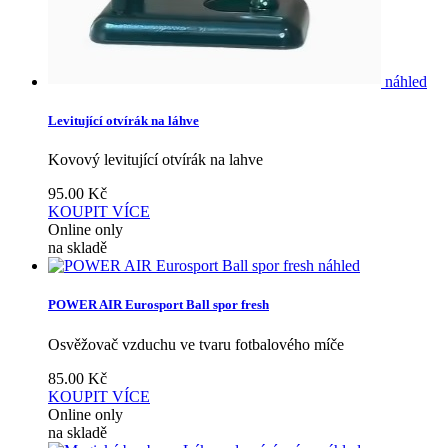
náhled
Levitující otvírák na láhve
Kovový levitující otvírák na lahve
95.00
Kč
KOUPIT
VÍCE
Online only
na skladě
náhled
POWER AIR Eurosport Ball spor fresh
Osvěžovač vzduchu ve tvaru fotbalového míče
85.00
Kč
KOUPIT
VÍCE
Online only
na skladě