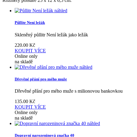
Rozměry polštáře 25 x 12 x 6,5 cm.
náhled
Půllitr Není ležák
Skleněný půllitr Není ležák jako ležák
220.00
Kč
KOUPIT
VÍCE
Online only
na skladě
náhled
Dřevěné přání pro mého muže
Dřevěné přání pro mého muže s milionovou bankovkou
135.00
Kč
KOUPIT
VÍCE
Online only
na skladě
náhled
Dopravní narozeninová značka 40