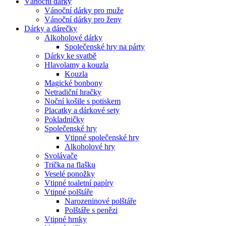
Vánoční dárky
Vánoční dárky pro muže
Vánoční dárky pro ženy
Dárky a dárečky
Alkoholové dárky
Společenské hry na párty
Dárky ke svatbě
Hlavolamy a kouzla
Kouzla
Magické bonbony
Netradiční hračky
Noční košile s potiskem
Placatky a dárkové sety
Pokladničky
Společenské hry
Vtipné společenské hry
Alkoholové hry
Svolávače
Trička na flašku
Veselé ponožky
Vtipné toaletní papíry
Vtipné polštáře
Narozeninové polštáře
Polštáře s penězi
Vtipné hrnky