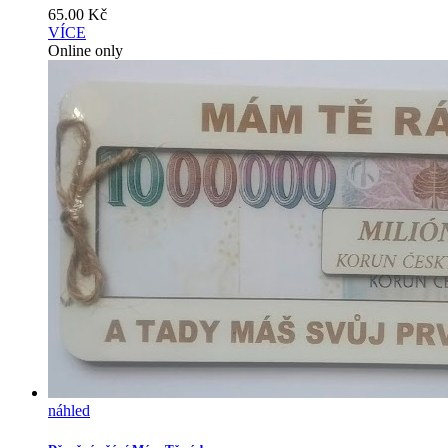
65.00
Kč
VÍCE
Online only
náhled