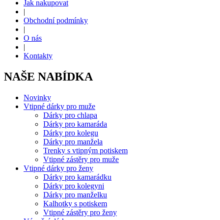
Jak nakupovat
|
Obchodní podmínky
|
O nás
|
Kontakty
NAŠE NABÍDKA
Novinky
Vtipné dárky pro muže
Dárky pro chlapa
Dárky pro kamaráda
Dárky pro kolegu
Dárky pro manžela
Trenky s vtipným potiskem
Vtipné zástěry pro muže
Vtipné dárky pro ženy
Dárky pro kamarádku
Dárky pro kolegyni
Dárky pro manželku
Kalhotky s potiskem
Vtipné zástěry pro ženy