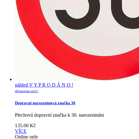
náhled
V Y P R O D Á N O !
připravujme nové !
Dopravní narozeninová značka 30
Plechová dopravní značka k 30. narozeninám
135.00
Kč
VÍCE
Online only