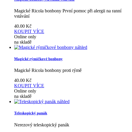
Magické Ricola bonbony První pomoc při alergii na ranní
vstávání
40.00
Kč
KOUPIT
VÍCE
Online only
na skladě
náhled
Magické rýmičkové bonbony
Magické Ricola bonbony proti rýmě
40.00
Kč
KOUPIT
VÍCE
Online only
na skladě
náhled
Teleskopický panák
Nerezový teleskopický panák