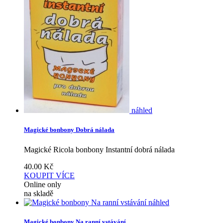
náhled
Magické bonbony Dobrá nálada
Magické Ricola bonbony Instantní dobrá nálada
40.00
Kč
KOUPIT
VÍCE
Online only
na skladě
náhled
Magické bonbony Na ranní vstávání