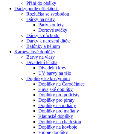
Přání do obálky
Dárky podle příležitosti
Rozlučka se svobodou
Dárky na párty
Párty konfety
Dortové svíčky
Dárky k důchodu
Dárky k narození dítěte
Balónky a hélium
Karnevalové doplňky
Barvy na vlasy
Divadelní líčidla
Divadelní krev
UV barvy na tělo
Doplňky ke kostýmům
Doplňky na Čarodějnice
Havajské doplňky
Doplňky pro policisty
Doplňky pro piráty
Doplňky na indiány
Doplňky pro mafiány
Klaunské doplňky
Doplňky na charleston
Doplňky na kovboje
Hippie doplňky