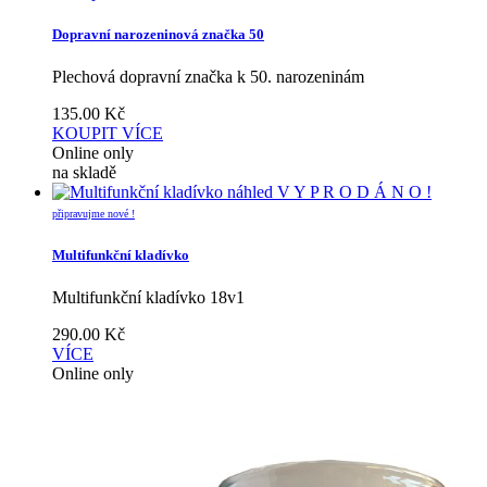
Dopravní narozeninová značka 50
Plechová dopravní značka k 50. narozeninám
135.00
Kč
KOUPIT
VÍCE
Online only
na skladě
náhled
V Y P R O D Á N O !
připravujme nové !
Multifunkční kladívko
Multifunkční kladívko 18v1
290.00
Kč
VÍCE
Online only