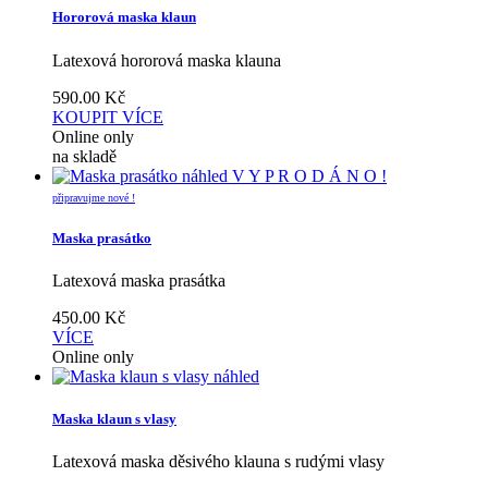
Hororová maska klaun
Latexová hororová maska klauna
590.00
Kč
KOUPIT
VÍCE
Online only
na skladě
náhled
V Y P R O D Á N O !
připravujme nové !
Maska prasátko
Latexová maska prasátka
450.00
Kč
VÍCE
Online only
náhled
Maska klaun s vlasy
Latexová maska děsivého klauna s rudými vlasy