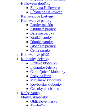
Halloween doplňky
Zuby na Halloween
Líčidla na Halloween
Karnevalové kostýmy
Karnevalové paruky
Paruky mikádo
Kudrnaté paruky
Barevné paruky
Krátké paruky
Dlouhé paruky
Blonďaté paruky
Černé paruky
Karnevalové pláště
Klobouky, čelenky
Pirátské klobouky
Indiánské čelenky
Čarodějnické klobouky
Rohy na čerta
Mafiánské klobouky
Kovbojské klobouky
Čelenky na charleston
Kníry, vousy
Masky, škrabošky
Obličejové masky
Škrabošky