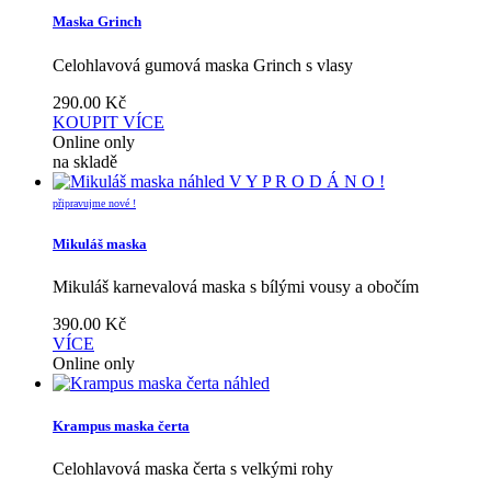
Maska Grinch
Celohlavová gumová maska Grinch s vlasy
290.00
Kč
KOUPIT
VÍCE
Online only
na skladě
náhled
V Y P R O D Á N O !
připravujme nové !
Mikuláš maska
Mikuláš karnevalová maska s bílými vousy a obočím
390.00
Kč
VÍCE
Online only
náhled
Krampus maska čerta
Celohlavová maska čerta s velkými rohy