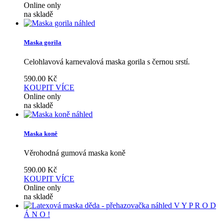
Online only
na skladě
náhled
Maska gorila
Celohlavová karnevalová maska gorila s černou srstí.
590.00
Kč
KOUPIT
VÍCE
Online only
na skladě
náhled
Maska koně
Věrohodná gumová maska koně
590.00
Kč
KOUPIT
VÍCE
Online only
na skladě
náhled
V Y P R O D
Á N O !