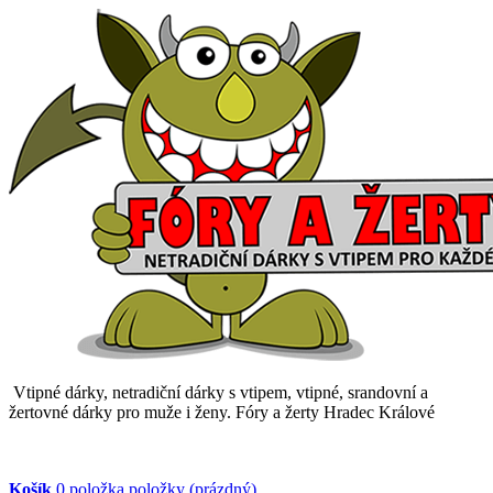
Vtipné dárky, netradiční dárky s vtipem, vtipné, srandovní a
žertovné dárky pro muže i ženy. Fóry a žerty Hradec Králové
Košík
0
položka
položky
(prázdný)