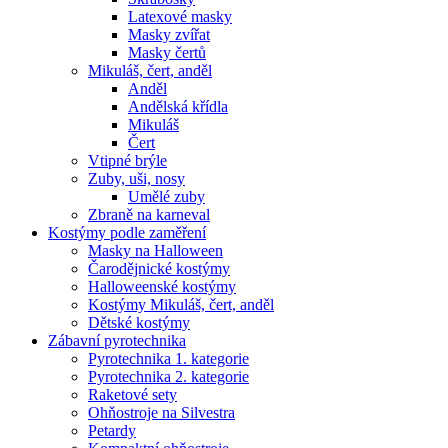
Latexové masky
Masky zvířat
Masky čertů
Mikuláš, čert, anděl
Anděl
Andělská křídla
Mikuláš
Čert
Vtipné brýle
Zuby, uši, nosy
Umělé zuby
Zbraně na karneval
Kostýmy podle zaměření
Masky na Halloween
Čarodějnické kostýmy
Halloweenské kostýmy
Kostýmy Mikuláš, čert, anděl
Dětské kostýmy
Zábavní pyrotechnika
Pyrotechnika 1. kategorie
Pyrotechnika 2. kategorie
Raketové sety
Ohňostroje na Silvestra
Petardy