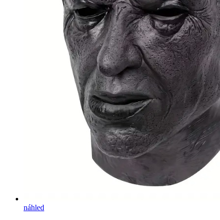
náhled