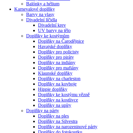
Balónky a hélium
Karnevalové doplňky
Barvy na vlasy
Divadelní líčidla
Divadelní krev
UV barvy na tělo
Doplňky ke kostýmům
Doplňky na Čarodějnice
Havajské doplňky
Doplňky pro policisty
Doplňky pro piráty
Doplňky na indiány
Doplňky pro mafiány
Klaunské doplňky
Doplňky na charleston
Doplňky na kovboje
Hippie doplňky
Doplňky ke kostýmu vězně
Doplňky na kostlivce
Doplňky na upíry
Doplňky na párty
Doplňky na ples
Doplňky na Silvestra
Doplňky na narozeninové párty
Doplňky do fotokoutku