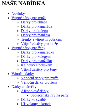
NAŠE NABÍDKA
Novinky
Vtipné dárky pro muže
Dárky pro chlapa
Dárky pro kamaráda
Dárky pro kolegu
Dárky pro manžela
Trenky s vtipným potiskem
Vtipné zástěry pro muže
Vtipné dárky pro ženy
Dárky pro kamarádku
Dárky pro kolegyni
Dárky pro manželku
Kalhotky s potiskem
Vtipné zástěry pro ženy
Vánoční dárky
Vánoční dárky pro muže
Vánoční dárky pro ženy
Dárky a dárečky
Alkoholové dárky
Společenské hry na párty
Dárky ke svatbě
Hlavolamy a kouzla