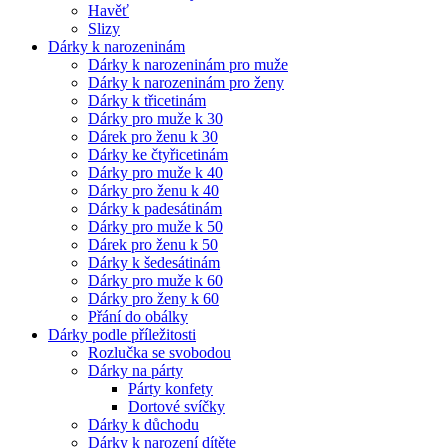
Havěť
Slizy
Dárky k narozeninám
Dárky k narozeninám pro muže
Dárky k narozeninám pro ženy
Dárky k třicetinám
Dárky pro muže k 30
Dárek pro ženu k 30
Dárky ke čtyřicetinám
Dárky pro muže k 40
Dárky pro ženu k 40
Dárky k padesátinám
Dárky pro muže k 50
Dárek pro ženu k 50
Dárky k šedesátinám
Dárky pro muže k 60
Dárky pro ženy k 60
Přání do obálky
Dárky podle příležitosti
Rozlučka se svobodou
Dárky na párty
Párty konfety
Dortové svíčky
Dárky k důchodu
Dárky k narození dítěte