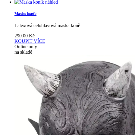
náhled
Maska koník
Latexová celohlavová maska koně
290.00
Kč
KOUPIT
VÍCE
Online only
na skladě