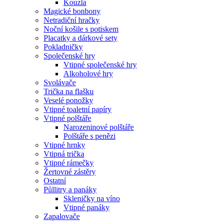
Kouzla
Magické bonbony
Netradiční hračky
Noční košile s potiskem
Placatky a dárkové sety
Pokladničky
Společenské hry
Vtipné společenské hry
Alkoholové hry
Svolávače
Trička na flašku
Veselé ponožky
Vtipné toaletní papíry
Vtipné polštáře
Narozeninové polštáře
Polštáře s penězi
Vtipné hrnky
Vtipná trička
Vtipné rámečky
Žertovné zástěry
Ostatní
Půllitry a panáky
Skleničky na víno
Vtipné panáky
Zapalovače