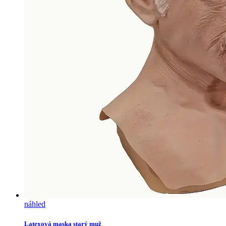
náhled
Latexová maska starý muž