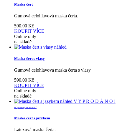
Maska čert
Gumová celohlavová maska čerta.
590.00
Kč
KOUPIT
VÍCE
Online only
na skladě
náhled
Maska čert s vlasy
Gumová celohlavová maska čerta s vlasy
590.00
Kč
KOUPIT
VÍCE
Online only
na skladě
náhled
V Y P R O D Á N O !
připravujme nové !
Maska čert s jazykem
Latexová maska čerta.