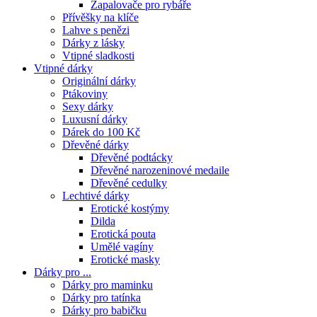
Zapalovače pro rybáře
Přívěšky na klíče
Lahve s penězi
Dárky z lásky
Vtipné sladkosti
Vtipné dárky
Originální dárky
Ptákoviny
Sexy dárky
Luxusní dárky
Dárek do 100 Kč
Dřevěné dárky
Dřevěné podtácky
Dřevěné narozeninové medaile
Dřevěné cedulky
Lechtivé dárky
Erotické kostýmy
Dilda
Erotická pouta
Umělé vagíny
Erotické masky
Dárky pro ...
Dárky pro maminku
Dárky pro tatínka
Dárky pro babičku