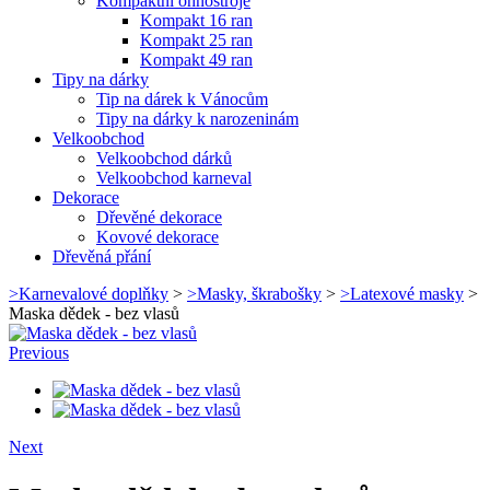
Kompaktní ohňostroje
Kompakt 16 ran
Kompakt 25 ran
Kompakt 49 ran
Tipy na dárky
Tip na dárek k Vánocům
Tipy na dárky k narozeninám
Velkoobchod
Velkoobchod dárků
Velkoobchod karneval
Dekorace
Dřevěné dekorace
Kovové dekorace
Dřevěná přání
>
Karnevalové doplňky
>
>
Masky, škrabošky
>
>
Latexové masky
>
Maska dědek - bez vlasů
Previous
Next