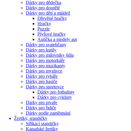
Dárky pro dědečka
Dárky pro dospělé
Dárky pro děti a mládež
Dřevěné hračky
Hračky
Puzzle
Plyšové hračky
Autíčka a modely aut
Dárky pro svatebčany
Dárky pro kutily
Dárky pro milovníky jídla
Dárky pro motorkáře
Dárky pro muzikanty
Dárky pro myslivce
Dárky pro rybáře
Dárky pro hasiče
Dárky pro sportovce
Dárky pro fotbalisty
Dárky pro cyklisty
Dárky pro pivaře
Dárky pro řidiče
Dárky podle zaměstnání
Žertíky, srandičky
Stříkací srandičky
Kanadské žertíky