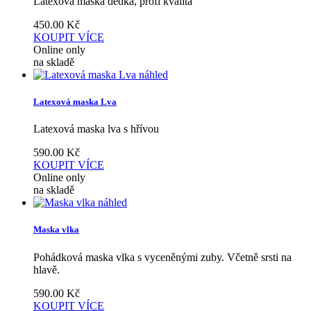
Latexová maska dědka, profi kvalita
450.00
Kč
KOUPIT
VÍCE
Online only
na skladě
náhled
Latexová maska Lva
Latexová maska lva s hřívou
590.00
Kč
KOUPIT
VÍCE
Online only
na skladě
náhled
Maska vlka
Pohádková maska vlka s vyceněnými zuby. Včetně srsti na
hlavě.
590.00
Kč
KOUPIT
VÍCE