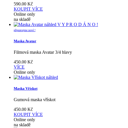
590.00
Kč
KOUPIT
VÍCE
Online only
na skladě
náhled
V Y P R O D Á N O !
připravujme nové !
Maska Avatar
Filmová maska Avatar 3/4 hlavy
450.00
Kč
VÍCE
Online only
náhled
Maska Vřískot
Gumová maska vřískot
450.00
Kč
KOUPIT
VÍCE
Online only
na skladě